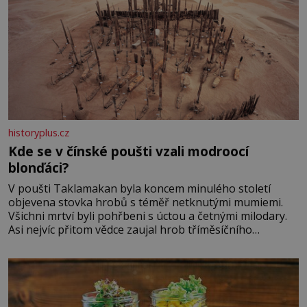
historyplus.cz
Kde se v čínské poušti vzali modroocí
blonďáci?
V poušti Taklamakan byla koncem minulého století
objevena stovka hrobů s téměř netknutými mumiemi.
Všichni mrtví byli pohřbeni s úctou a četnými milodary.
Asi nejvíc přitom vědce zaujal hrob tříměsíčního
chlapečka s modrou filcovou čapkou, z níž se draly
blonďaté vlásky. Fakt, že jsou těla dávných lidí nesmírně
dobře zachovalá, přičítají odborníci zdejším klimatickým
podmínkám. Sucho, prosolené písky a extrémně