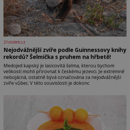
21stoleti.cz
Nejodvážnější zvíře podle Guinnessovy knihy
rekordů? Šelmička s pruhem na hřbetě!
Medojed kapský je lasicovitá šelma, kterou bychom
velikostí mohli přirovnat k českému jezevci. Je extrémně
nebojácná, ostatně bývá označována za nejodvážnější
zvíře vůbec. V této souvislosti je dokonc