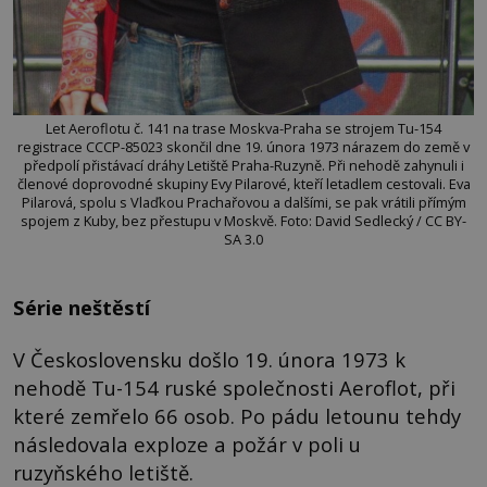
Let Aeroflotu č. 141 na trase Moskva-Praha se strojem Tu-154
registrace СССР-85023 skončil dne 19. února 1973 nárazem do země v
předpolí přistávací dráhy Letiště Praha-Ruzyně. Při nehodě zahynuli i
členové doprovodné skupiny Evy Pilarové, kteří letadlem cestovali. Eva
Pilarová, spolu s Vlaďkou Prachařovou a dalšími, se pak vrátili přímým
spojem z Kuby, bez přestupu v Moskvě. Foto: David Sedlecký / CC BY-
SA 3.0
Série neštěstí
V Československu došlo 19. února 1973 k
nehodě Tu-154 ruské společnosti Aeroflot, při
které zemřelo 66 osob. Po pádu letounu tehdy
následovala exploze a požár v poli u
ruzyňského letiště.