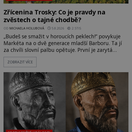
Zřícenina Trosky: Co je pravdy na
zvěstech o tajné chodbě?
OD
MICHAELA HOLUBOVÁ
5.8.2026
2.5TIS
„Budeš se smažit v horoucích peklech!“ povykuje
Markéta na o dvě generace mladší Barboru. Ta jí
za chvíli slovní palbu opětuje. První je zarytá
katolička, druhá přesvědčená kališnice. A každá z
ZOBRAZIT VÍCE
nich se usídlí na jedné z věží slavného hradu
Trosky. Šlechtic Ota IV. z Bergova (1399–1452) patří
mezi vůdce protihusitského boje. Za manželku má
skutečně jistou