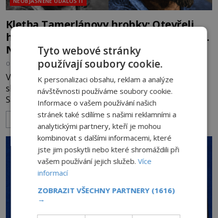
NEOBJASNĚNÉ UDÁLOSTI
Kletba Tamerlánovy hrobky: Otevřeli
hrob a za dva dny začala invaze do SSSR.
Náhoda, nebo varování?
Tyto webové stránky
používají soubory cookie.
OD
HELENA STEJSKALOVÁ
4.8.2026
2.7TIS
V červnu 1941 sovětští vědci otevírají hrobku
K personalizaci obsahu, reklam a analýze
slavného dobyvatele Tamerlána v uzbeckém
návštěvnosti používáme soubory cookie.
Samarkandu. O dva dny později nacistické
Informace o vašem používání našich
Německo zahajuje operaci Barbarossa a napadá
stránek také sdílíme s našimi reklamními a
ZOBRAZIT VÍCE
Sovětský svaz. Shoda dat je natolik zarážející, že se
analytickými partnery, kteří je mohou
rodí jedna z nejslavnějších „kleteb“ 20. století. Je
kombinovat s dalšími informacemi, které
na legendě něco pravdy, nebo jde jen o fascinující
jste jim poskytli nebo které shromáždili při
souhru okolností? Když antropolog Michail
vašem používání jejich služeb.
Více
Gerasimov (1907-1970) a
informací
ZOBRAZIT VŠECHNY PARTNERY
(1616)
→