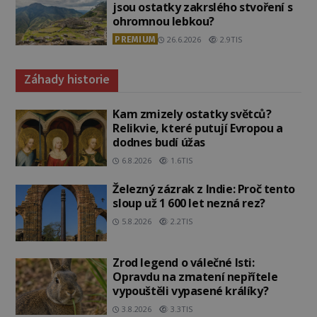
jsou ostatky zakrslého stvoření s
ohromnou lebkou?
PREMIUM
26.6.2026
2.9TIS
Záhady historie
Kam zmizely ostatky světců?
Relikvie, které putují Evropou a
dodnes budí úžas
6.8.2026
1.6TIS
Železný zázrak z Indie: Proč tento
sloup už 1 600 let nezná rez?
5.8.2026
2.2TIS
Zrod legend o válečné lsti:
Opravdu na zmatení nepřítele
vypouštěli vypasené králíky?
3.8.2026
3.3TIS