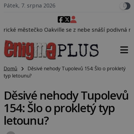
Pátek, 7. srpna 2026
kville se z nebe snáší podivná rosolovitá látka ne
Domů
Děsivé nehody Tupolevů 154: Šlo o prokletý
typ letounu?
Děsivé nehody Tupolevů
154: Šlo o prokletý typ
letounu?