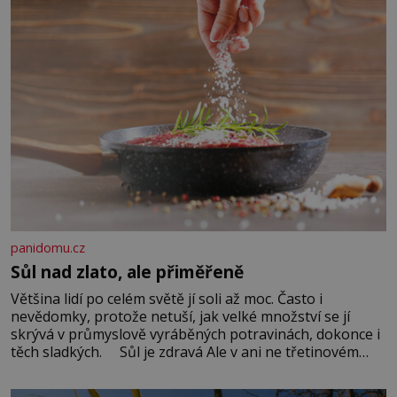
panidomu.cz
Sůl nad zlato, ale přiměřeně
Většina lidí po celém světě jí soli až moc. Často i
nevědomky, protože netuší, jak velké množství se jí
skrývá v průmyslově vyráběných potravinách, dokonce i
těch sladkých. Sůl je zdravá Ale v ani ne třetinovém
množství, než je pro většinu populace běžné. Její
základní složky– sodík a chlór – jsou zásadní pro