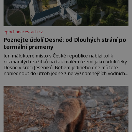
epochanacestach.cz
Poznejte údolí Desné: od Dlouhých strání po
termální prameny
Jen málokteré místo v České republice nabízí tolik
rozmanitých zážitků na tak malém území jako údolí řeky
Desné v srdci Jeseníků. Během jediného dne můžete
nahlédnout do útrob jedné z nejvýznamnějších vodních
elektráren v Evropě, vydat se na horské hřebeny, projet
se na koloběžce a den zakončit poznáváním památek ve
Velkých Losinách nebo v termálním