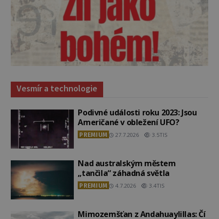
Vesmír a technologie
Podivné události roku 2023: Jsou
Američané v obležení UFO?
PREMIUM
27.7.2026
3.5TIS
Nad australským městem
„tančila“ záhadná světla
PREMIUM
4.7.2026
3.4TIS
Mimozemšťan z Andahuaylillas: Čí