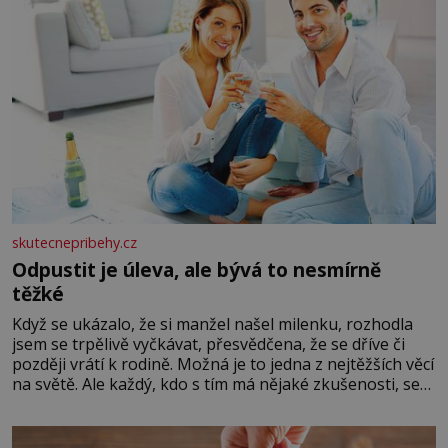
skutecnepribehy.cz
Odpustit je úleva, ale bývá to nesmírně
těžké
Když se ukázalo, že si manžel našel milenku, rozhodla
jsem se trpělivě vyčkávat, přesvědčena, že se dříve či
později vrátí k rodině. Možná je to jedna z nejtěžších věcí
na světě. Ale každý, kdo s tím má nějaké zkušenosti, se
zapřísahá, že pokud odpustíte, znatelně se vám uleví.
Když se ke mně doneslo, že si manžel pořídil milenku,