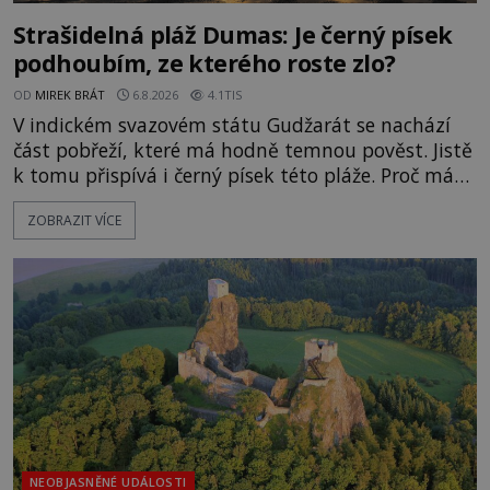
Strašidelná pláž Dumas: Je černý písek
podhoubím, ze kterého roste zlo?
OD
MIREK BRÁT
6.8.2026
4.1TIS
V indickém svazovém státu Gudžarát se nachází
část pobřeží, které má hodně temnou pověst. Jistě
k tomu přispívá i černý písek této pláže. Proč má
pláž takové netypické zbarvení? Nakolik jsou
ZOBRAZIT VÍCE
pravdivé historky, že zde došlo k nevysvětlitelným
zmizením turistů? Ti, kteří se nebojí, nás mohou
následovat. Vstupujeme na pláž Dumas ve městě
Surat. Gu
NEOBJASNĚNÉ UDÁLOSTI