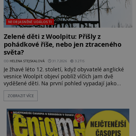
NEOBJASNĚNÉ UDÁLOSTI
Zelené děti z Woolpitu: Přišly z
pohádkové říše, nebo jen ztraceného
světa?
OD
HELENA STEJSKALOVÁ
31.7.2026
3.2TIS
Je žhavé léto 12. století, když obyvatelé anglické
vesnice Woolpit objeví poblíž vlčích jam dvě
vyděšené děti. Na první pohled vypadají jako
každé jiné, až na jednu děsivou výjimku. Jejich
ZOBRAZIT VÍCE
kůže má nazelenalý odstín, mluví
nesrozumitelnou řečí a odmítají jakékoli jídlo
kromě syrových bobů. Příběh se rychle stává
jednou z největších záhad středověké Anglie a ani
po téměř devíti stech letech není