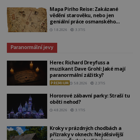
Mapa Piriho Reise: Zakázané
vědění starověku, nebo jen
geniální práce osmanského
admirála?
1.8.2026
3.3TIS
Paranormální jevy
Herec Richard Dreyfuss a
muzikant Dave Grohl: Jaké mají
paranormální zážitky?
PREMIUM
5.8.2026
2.3TIS
Hororové zábavní parky: Straší tu
oběti nehod?
4.8.2026
3.1TIS
Kroky v prázdných chodbách a
přízraky v oknech: Nejděsivější