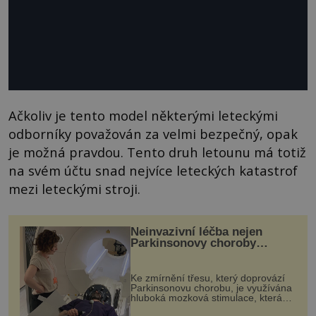
Ačkoliv je tento model některými leteckými
odborníky považován za velmi bezpečný, opak
je možná pravdou. Tento druh letounu má totiž
na svém účtu snad nejvíce leteckých katastrof
mezi leteckými stroji.
Neinvazivní léčba nejen
Parkinsonovy choroby
pomocí ultrazvukové
„helmy“
Ke zmírnění třesu, který doprovází
Parkinsonovu chorobu, je využívána
hluboká mozková stimulace, která
však vyžaduje vysoce invazivní