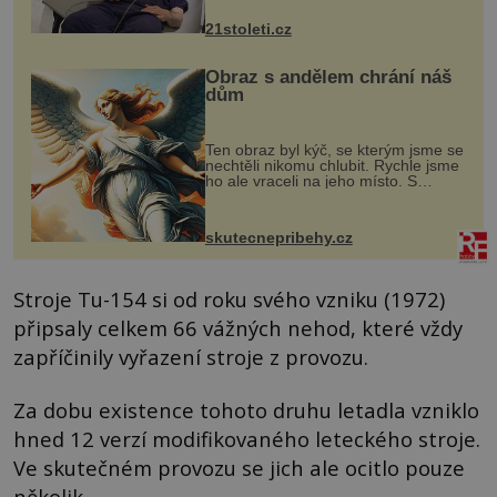
zákrok. Ultrazvuk zase není vhodný
k dostatečně přesnému zacílení ...
21stoleti.cz
Obraz s andělem chrání náš
dům
Ten obraz byl kýč, se kterým jsme se
nechtěli nikomu chlubit. Rychle jsme
ho ale vraceli na jeho místo. S
manželem Vaškem jsme si pořídili
chaloupku, takový domek na severu
Čech, kde jsme si naplánova...
skutecnepribehy.cz
Stroje Tu-154 si od roku svého vzniku (1972)
připsaly celkem 66 vážných nehod, které vždy
zapříčinily vyřazení stroje z provozu.
Za dobu existence tohoto druhu letadla vzniklo
hned 12 verzí modifikovaného leteckého stroje.
Ve skutečném provozu se jich ale ocitlo pouze
několik.