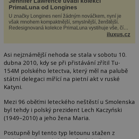
Jennifer Lawrence uvádí kolekci
PrimaLuna od Longines
U značky Longines není žádným nováčkem, nyní je
však mnohem kompaktnější, smyslnější, ženštější.
Redesignovaná kolekce PrimaLuna vystihuje vše, čím
je značka Longines dnes a čím byla i před sto dvacet...
iluxus.cz
Asi nejznámější nehoda se stala v sobotu 10.
dubna 2010, kdy se při přistávání zřítil Tu-
154M polského letectva, který měl na palubě
státní delegaci mířící na pietní akt v ruské
Katyni.
Mezi 96 oběťmi leteckého neštěstí u Smolenska
byl tehdy i polský prezident Lech Kaczyński
(1949–2010) a jeho žena Maria.
Postupně byl tento typ letounu stažen z