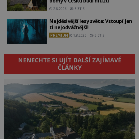
domy v Česku budí hrůzu
2.8.2026
3.3TIS
Nejděsivější lesy světa: Vstoupí jen
ti nejodvážnější!
PREMIUM
1.8.2026
3.5TIS
NENECHTE SI UJÍT DALŠÍ ZAJÍMAVÉ
ČLÁNKY