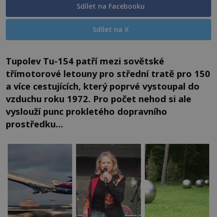
Sdílet na Facebooku
Sdílet na X
Tupolev Tu-154 patří mezi sovětské
třímotorové letouny pro střední tratě pro 150
a více cestujících, který poprvé vystoupal do
vzduchu roku 1972. Pro počet nehod si ale
vyslouží punc prokletého dopravního
prostředku…