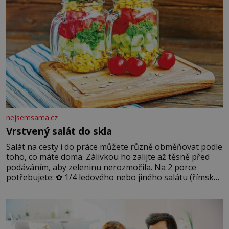
nejsemsama.cz
Vrstvený salát do skla
Salát na cesty i do práce můžete různě obměňovat podle
toho, co máte doma. Zálivkou ho zalijte až těsně před
podáváním, aby zeleninu nerozmočila. Na 2 porce
potřebujete: ✿ 1/4 ledového nebo jiného salátu (římský
salát, polníček…) ✿ 1 malá konzerva kukuřice ✿ ½
okurky ✿ 2 rajčata Zálivka: ✿ 4 lžíce olivového oleje ✿ 1
lžíci citronové šťávy ✿ ½ stroužku