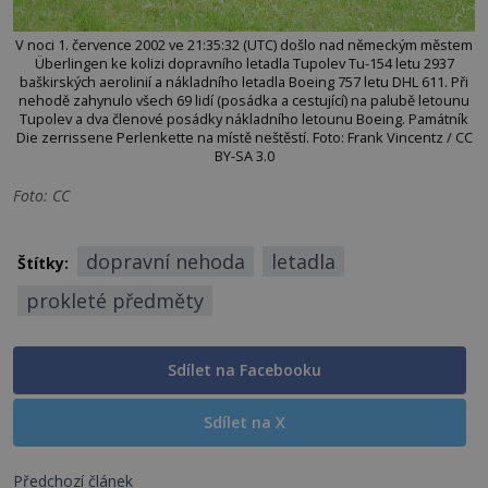
V noci 1. července 2002 ve 21:35:32 (UTC) došlo nad německým městem
Überlingen ke kolizi dopravního letadla Tupolev Tu-154 letu 2937
baškirských aerolinií a nákladního letadla Boeing 757 letu DHL 611. Při
nehodě zahynulo všech 69 lidí (posádka a cestující) na palubě letounu
Tupolev a dva členové posádky nákladního letounu Boeing. Památník
Die zerrissene Perlenkette na místě neštěstí. Foto: Frank Vincentz / CC
BY-SA 3.0
Foto: CC
dopravní nehoda
letadla
Štítky:
prokleté předměty
Sdílet na Facebooku
Sdílet na X
Předchozí článek