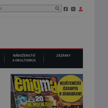
neznámého původu.
7. srpna 1994
: Na americké městečko Oakville
NÁBOŽENSTVÍ
ZÁZRAKY
A OKULTISMUS