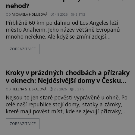
nehod?
OD
MICHAELA HOLUBOVÁ
4.8.2026
3.1TIS
Přibližně 60 km po dálnici od Los Angeles leží
město Anaheim. Jeho název většině Evropanů
mnoho neřekne. Ale když se zmíní zdejší
Disneyland, je hned jasno. Zábavní park vyroste
ZOBRAZIT VÍCE
na poklidném místě bývalého sadu
pomerančovníků. Klid tu teď rozhodně nepanuje,
park navštíví kolem 17 000 000 zábavychtivých
lidí ročně. A ač je velká snaha to utajit, někteří z
Kroky v prázdných chodbách a přízraky
v oknech: Nejděsivější domy v Česku
budí hrůzu
OD
HELENA STEJSKALOVÁ
2.8.2026
3.3TIS
Nejsou to jen staré pověsti vyprávěné u ohně. Po
celé naší republice stojí domy, statky a zámky,
které mají pověst míst, kde se zjevují přízraky,
ozývají nevysvětlitelné zvuky nebo se dějí
ZOBRAZIT VÍCE
podivné jevy. Zatímco historici většinou hledají
racionální vysvětlení, záhadologové upozorňují,