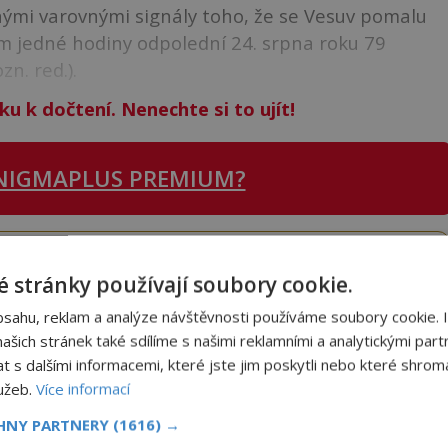
nými varovnými signály toho, že se Vesuv pomalu
em jedné hodiny odpolední 24. srpna roku 79
n. red.).
ku k dočtení. Nenechte si to ujít!
NIGMAPLUS PREMIUM?
 se naším
Premium
čtenářem a
odemkněte
si tento
i
tisíce
dalších
skvělých článků
.
 stránky používají soubory cookie.
 od nás obdržíte i celou řadu
hodnotných bonusů
!
bsahu, reklam a analýze návštěvnosti používáme soubory cookie. 
šich stránek také sdílíme s našimi reklamními a analytickými partn
s dalšími informacemi, které jste jim poskytli nebo které shromá
ODEMKNOUT ČLÁNEK
lužeb.
Více informací
CHNY PARTNERY
(1616) →