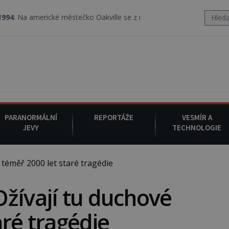
rické městečko Oakville se z nebe snáší podivná rosolovitá látka 
PARANORMÁLNÍ
REPORTÁŽE
VESMÍR A
JEVY
TECHNOLOGIE
téměř 2000 let staré tragédie
žívají tu duchové
aré tragédie