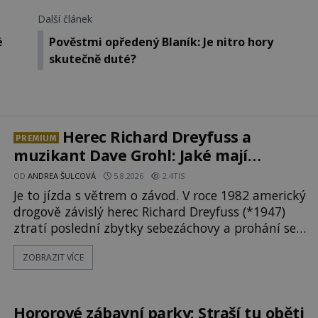
Další článek
é
Pověstmi opředený Blaník: Je nitro hory
skutečně duté?
Herec Richard Dreyfuss a
PREMIUM
muzikant Dave Grohl: Jaké mají
paranormální zážitky?
OD
ANDREA ŠULCOVÁ
5.8.2026
2.4TIS
Je to jízda s větrem o závod. V roce 1982 americký
drogově závislý herec Richard Dreyfuss (*1947)
ztratí poslední zbytky sebezáchovy a prohání se
po silnicích ve svém mercedesu jako utržený ze
ZOBRAZIT VÍCE
řetězu. Vše vyvrcholí katastrofou, když to
Dreyfuss napálí v plné rychlosti do stromu! Policie
ve vraku následně nalezne schovaný kokain.
Tímto momentem se slavnému
Hororové zábavní parky: Straší tu oběti