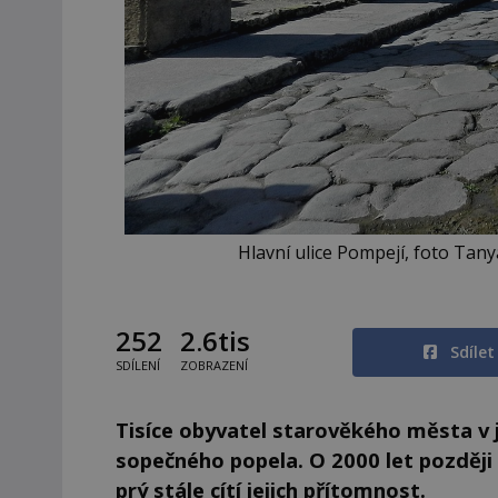
Hlavní ulice Pompejí, foto Tan
252
2.6tis
Sdíle
SDÍLENÍ
ZOBRAZENÍ
Tisíce obyvatel starověkého města v
sopečného popela. O 2000 let později
prý stále cítí jejich přítomnost.