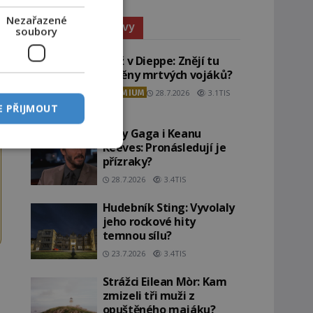
Nezařazené
Paranormální jevy
soubory
Pláž v Dieppe: Znějí tu
ozvěny mrtvých vojáků?
PREMIUM
28.7.2026
3.1TIS
E PŘIJMOUT
Lady Gaga i Keanu
Reeves: Pronásledují je
přízraky?
28.7.2026
3.4TIS
Hudebník Sting: Vyvolaly
jeho rockové hity
temnou sílu?
23.7.2026
3.4TIS
Strážci Eilean Mòr: Kam
zmizeli tři muži z
opuštěného majáku?