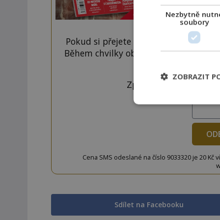
Nezbytně nutn
soubory
Pokud si přejete odemknout pouze ten
Během chvilky obdržíte číselný kód, k
tlačí
ZOBRAZIT P
Zprávu ve tvaru "CTU 
OD
Cena SMS odeslané na číslo 9033320 je 20 Kč vč. 
w
Sdílet na Facebooku