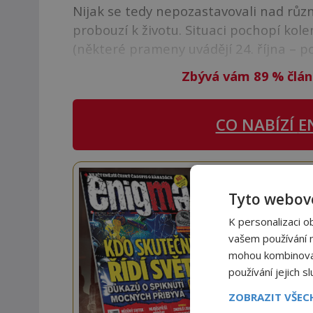
Nijak se tedy nepozastavovali nad růz
probouzí k životu. Situaci pochopí kol
(některé prameny uvádějí 24. října – poz
Zbývá vám 89
%
člán
CO NABÍZÍ
E
Staňte
Tyto webové
Navíc
K personalizaci o
vašem používání na
mohou kombinovat 
používání jejich s
ZOBRAZIT VŠE