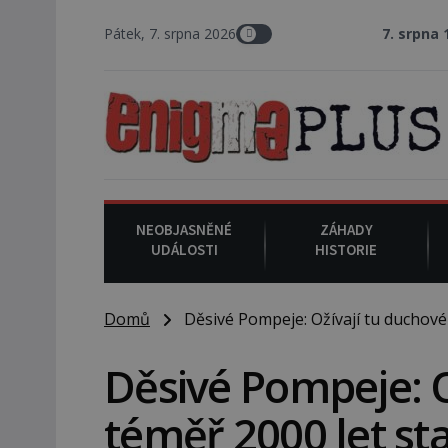
Pátek, 7. srpna 2026
7. srpna 1994
: Na ame
NEOBJASNĚNÉ
ZÁHADY
UDÁLOSTI
HISTORIE
Domů
Děsivé Pompeje: Ožívají tu duchové 
Děsivé Pompeje: O
téměř 2000 let st