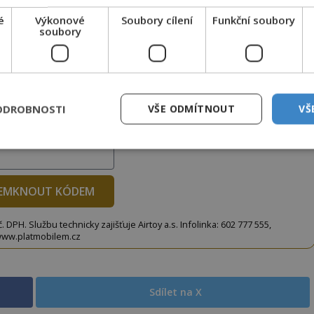
é
Výkonové
Soubory cílení
Funkční soubory
soubory
to článek, můžete tak učinit zasláním jediné SMS.
terý opíšete do následujícího okénka a kliknutím na
tko jej odemknete.
ODROBNOSTI
VŠE ODMÍTNOUT
VŠ
CLANEK" odešlete na číslo
903 33 20
.
EMKNOUT KÓDEM
DPH. Službu technicky zajišťuje Airtoy a.s. Infolinka: 602 777 555,
ww.platmobilem.cz
Sdílet na X