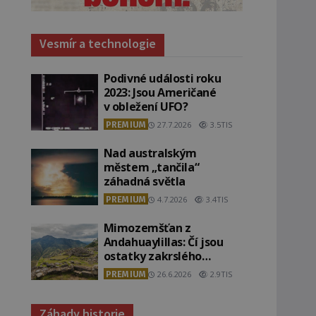
Vesmír a technologie
Podivné události roku
2023: Jsou Američané
v obležení UFO?
PREMIUM
27.7.2026
3.5TIS
Nad australským
městem „tančila“
záhadná světla
PREMIUM
4.7.2026
3.4TIS
Mimozemšťan z
Andahuaylillas: Čí jsou
ostatky zakrslého
stvoření s ohromnou
PREMIUM
26.6.2026
2.9TIS
lebkou?
Záhady historie