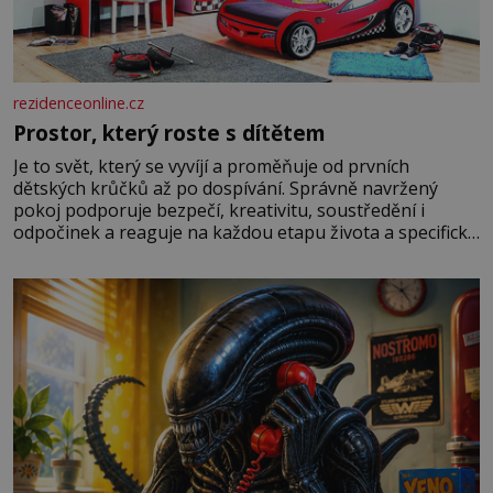
rezidenceonline.cz
Prostor, který roste s dítětem
Je to svět, který se vyvíjí a proměňuje od prvních
dětských krůčků až po dospívání. Správně navržený
pokoj podporuje bezpečí, kreativitu, soustředění i
odpočinek a reaguje na každou etapu života a specifické
potřeby dítěte. Pro nejmenší je klíčová jednoduchost,
měkkost a bezpečí, proto by pokoj miminka měl působit
především klidně a útulně. Předškolní věk je