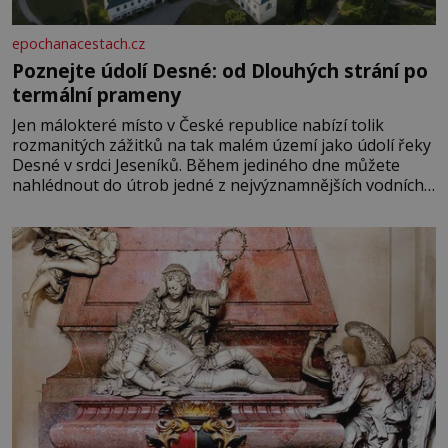
epochanacestach.cz
Poznejte údolí Desné: od Dlouhých strání po
termální prameny
Jen málokteré místo v České republice nabízí tolik
rozmanitých zážitků na tak malém území jako údolí řeky
Desné v srdci Jeseníků. Během jediného dne můžete
nahlédnout do útrob jedné z nejvýznamnějších vodních
elektráren v Evropě, vydat se na horské hřebeny, projet
se na koloběžce a den zakončit poznáváním památek ve
Velkých Losinách nebo v termálním