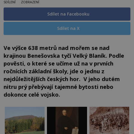
SDÍLENÍ
ZOBRAZENÍ
Sdílet na Facebooku
Sdílet na X
Ve výšce 638 metrů nad mořem se nad
krajinou Benešovska tyčí Velký Blaník. Podle
pověsti, o které se učíme už na v prvních
ročnících základní školy, jde o jednu z
nejdůležitějších českých hor. V jeho dutém
nitru prý přebývají tajemné bytosti nebo
dokonce celé vojsko.