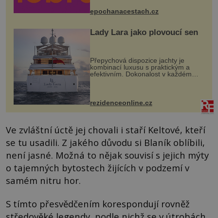
mohou těšit na víno, burčák, pes...
epochanacestach.cz
Lady Lara jako plovoucí sen
Přepychová dispozice jachty je
kombinací luxusu s praktickým a
efektivním. Dokonalost v každém
detailu představuje značka Fendi
Casa, kterou byly vybaveny její
paluby. Monacký přístav nabízí
každoročn...
rezidenceonline.cz
Ve zvláštní úctě jej chovali i staří Keltové, kteří
se tu usadili. Z jakého důvodu si Blaník oblíbili,
není jasné. Možná to nějak souvisí s jejich mýty
o tajemných bytostech žijících v podzemí v
samém nitru hor.
S tímto přesvědčením korespondují rovněž
středověké legendy, podle nichž se v útrobách