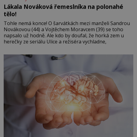
Lákala Nováková řemeslníka na polonahé
tělo!
Tohle nemá konce! O šarvátkách mezi manželi Sandrou
Novákovou (44) a Vojtěchem Moravcem (39) se toho
napsalo už hodně. Ale kdo by doufal, že horká zem u
herečky ze seriálu Ulice a režiséra vychladne,