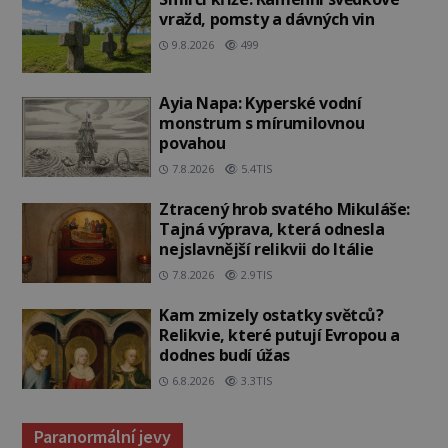
vražd, pomsty a dávných vin
9.8.2026
499
Ayia Napa: Kyperské vodní
monstrum s mírumilovnou
povahou
7.8.2026
5.4TIS
Ztracený hrob svatého Mikuláše:
Tajná výprava, která odnesla
nejslavnější relikvii do Itálie
7.8.2026
2.9TIS
Kam zmizely ostatky světců?
Relikvie, které putují Evropou a
dodnes budí úžas
6.8.2026
3.3TIS
Paranormální jevy