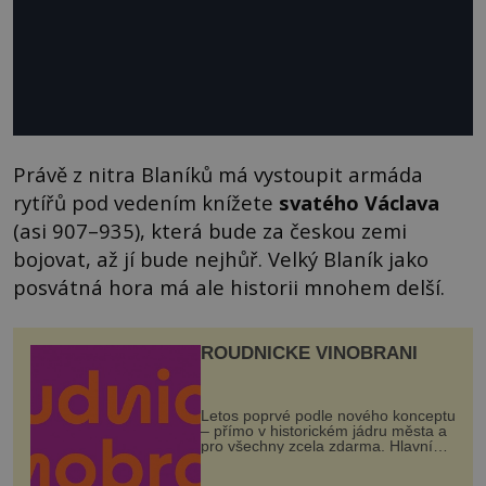
Právě z nitra Blaníků má vystoupit armáda
rytířů pod vedením knížete
svatého Václava
(asi 907–935), která bude za českou zemi
bojovat, až jí bude nejhůř. Velký Blaník jako
posvátná hora má ale historii mnohem delší.
ROUDNICKÉ VINOBRANÍ
Letos poprvé podle nového konceptu
– přímo v historickém jádru města a
pro všechny zcela zdarma. Hlavní
program se odehraje na Karlově a
Husově náměstí. Návštěvníci se