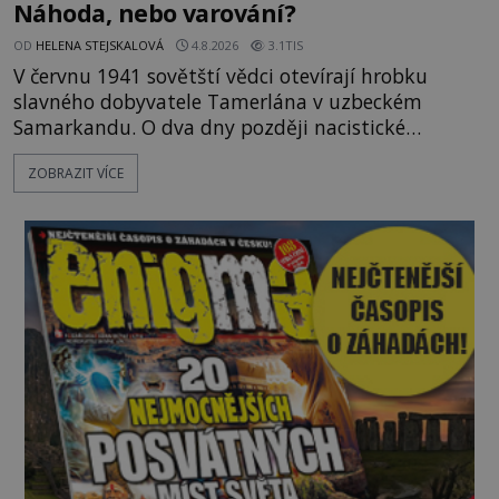
Náhoda, nebo varování?
OD
HELENA STEJSKALOVÁ
4.8.2026
3.1TIS
V červnu 1941 sovětští vědci otevírají hrobku
slavného dobyvatele Tamerlána v uzbeckém
Samarkandu. O dva dny později nacistické
Německo zahajuje operaci Barbarossa a napadá
ZOBRAZIT VÍCE
Sovětský svaz. Shoda dat je natolik zarážející, že se
rodí jedna z nejslavnějších „kleteb“ 20. století. Je
na legendě něco pravdy, nebo jde jen o fascinující
souhru okolností? Když antropolog Michail
Gerasimov (1907-1970) a