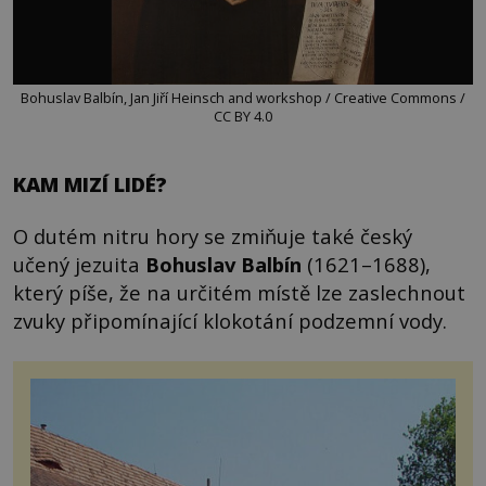
Bohuslav Balbín, Jan Jiří Heinsch and workshop / Creative Commons /
CC BY 4.0
KAM MIZÍ LIDÉ?
O dutém nitru hory se zmiňuje také český
učený jezuita
Bohuslav Balbín
(1621–1688),
který píše, že na určitém místě lze zaslechnout
zvuky připomínající klokotání podzemní vody.