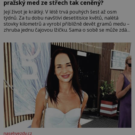
pražský med ze střech tak ceněný?
Její život je krátký. V létě trvá pouhých šest až osm
týdnů. Za tu dobu navštíví desetitisíce květů, nalétá
stovky kilometrů a vyrobí přibližně devět gramů medu –
zhruba jednu čajovou lžičku. Sama o sobě se může zdát
bezvýznamná. Teprve když se spojí s dalšími desítkami
tisíc příslušnic svého včelstva, vznikne jeden z
nejdokonalejších organismů
nasehvezdy.cz