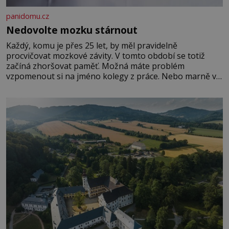
panidomu.cz
Nedovolte mozku stárnout
Každý, komu je přes 25 let, by měl pravidelně
procvičovat mozkové závity. V tomto období se totiž
začíná zhoršovat paměť. Možná máte problém
vzpomenout si na jméno kolegy z práce. Nebo marně v
paměti lovíte název knížky, kterou jste nedávno přečetli.
Je to opravdu tak, s věkem jako kdyby se paměť
rozhodla stávkovat. Cvičte