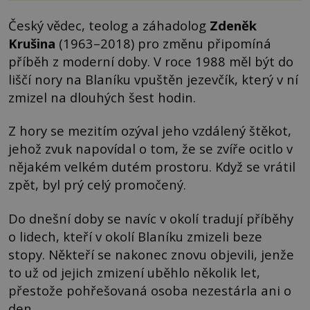
Český vědec, teolog a záhadolog
Zdeněk
Krušina
(1963–2018) pro změnu připomíná
příběh z moderní doby. V roce 1988 měl být do
liščí nory na Blaníku vpuštěn jezevčík, který v ní
zmizel na dlouhých šest hodin.
Z hory se mezitím ozýval jeho vzdálený štěkot,
jehož zvuk napovídal o tom, že se zvíře ocitlo v
nějakém velkém dutém prostoru. Když se vrátil
zpět, byl prý celý promočený.
Do dnešní doby se navíc v okolí tradují příběhy
o lidech, kteří v okolí Blaníku zmizeli beze
stopy. Někteří se nakonec znovu objevili, jenže
to už od jejich zmizení uběhlo několik let,
přestože pohřešovaná osoba nezestárla ani o
den.