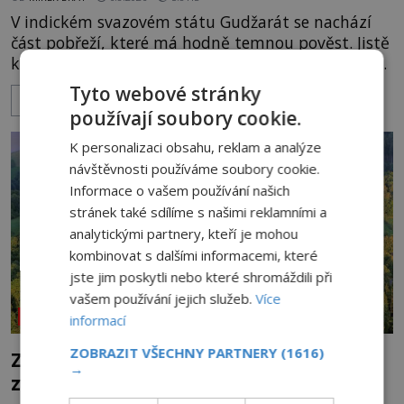
V indickém svazovém státu Gudžarát se nachází
část pobřeží, které má hodně temnou pověst. Jistě
k tomu přispívá i černý písek této pláže. Proč má
pláž takové netypické zbarvení? Nakolik jsou
Tyto webové stránky
ZOBRAZIT VÍCE
pravdivé historky, že zde došlo k nevysvětlitelným
používají soubory cookie.
zmizením turistů? Ti, kteří se nebojí, nás mohou
následovat. Vstupujeme na pláž Dumas ve městě
K personalizaci obsahu, reklam a analýze
Surat. Gu
návštěvnosti používáme soubory cookie.
Informace o vašem používání našich
stránek také sdílíme s našimi reklamními a
analytickými partnery, kteří je mohou
kombinovat s dalšími informacemi, které
jste jim poskytli nebo které shromáždili při
vašem používání jejich služeb.
Více
NEOBJASNĚNÉ UDÁLOSTI
informací
ZOBRAZIT VŠECHNY PARTNERY
(1616)
Zřícenina Trosky: Co je pravdy na
→
zvěstech o tajné chodbě?