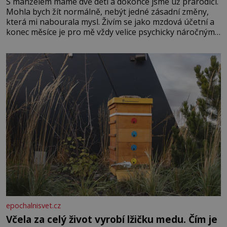
S manželem máme dvě děti a dokonce jsme už prarodiči.
Mohla bych žít normálně, nebýt jedné zásadní změny,
která mi nabourala mysl. Živím se jako mzdová účetní a
konec měsíce je pro mě vždy velice psychicky náročným
obdobím. Od té chvíle, co máme vnoučata, mi dcera čím
dál častěji volá o pomoc, co se hlídání týče. Dalo by se
epochalnisvet.cz
Včela za celý život vyrobí lžičku medu. Čím je