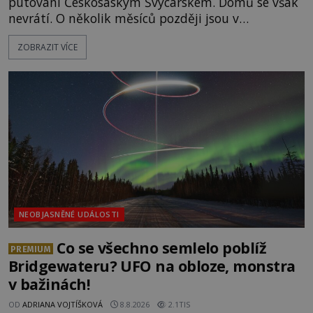
putování Českosaským Švýcarskem. Domů se však
nevrátí. O několik měsíců později jsou v
nepřístupných skalách u Hřenska nalezeny jejich
ZOBRAZIT VÍCE
kostry – a s nimi stopy, které se jen obtížně slučují
s nešťastnou náhodou. Zabil mladé trampy
přírodní živel, neznámý útočník, nebo někdo, koho
tehdejší režim nechtěl odhalit? [gallery
ids="171131,171132,1711
NEOBJASNĚNÉ UDÁLOSTI
Co se všechno semlelo poblíž
PREMIUM
Bridgewateru? UFO na obloze, monstra
v bažinách!
OD
ADRIANA VOJTÍŠKOVÁ
8.8.2026
2.1TIS