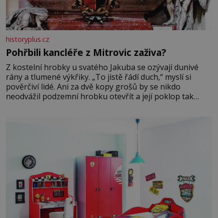
historyplus.cz
Pohřbili kancléře z Mitrovic zaživa?
Z kostelní hrobky u svatého Jakuba se ozývají dunivé
rány a tlumené výkřiky. „To jistě řádí duch,“ myslí si
pověrčiví lidé. Ani za dvě kopy grošů by se nikdo
neodvážil podzemní hrobku otevřít a její poklop tak
raději jen skrápí svěcenou vodou. Za několik dní divné
burácení skutečně ustane. Když o mnoho let později
hrobku