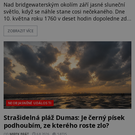
Nad bridgewaterským okolím září jasné sluneční
světlo, když se náhle stane cosi nečekaného. Dne
10. května roku 1760 v deset hodin dopoledne zde
dojde k vůbec prvnímu historicky doloženému
ZOBRAZIT VÍCE
přeletu UFO. Podle záznamů vyzařuje takové
světlo, že vypadá jako „koule hořícího ohně“. Jde
jen o nějaký optický klam, nebo se zde skutečně
právě vznáší mimozemská loď
NEOBJASNĚNÉ UDÁLOSTI
Strašidelná pláž Dumas: Je černý písek
podhoubím, ze kterého roste zlo?
OD
MIREK BRÁT
6.8.2026
5.8TIS