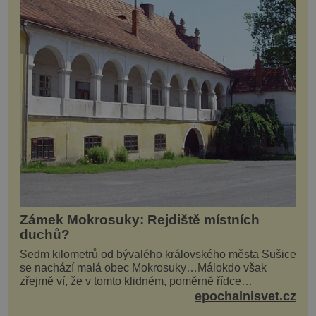
Zámek Mokrosuky: Rejdiště místních
duchů?
Sedm kilometrů od bývalého královského města Sušice
se nachází malá obec Mokrosuky…Málokdo však
zřejmě ví, že v tomto klidném, poměrně řídce
navštěvovaném koutu vesnické Šumavy se nachází
epochalnisvet.cz
několi...