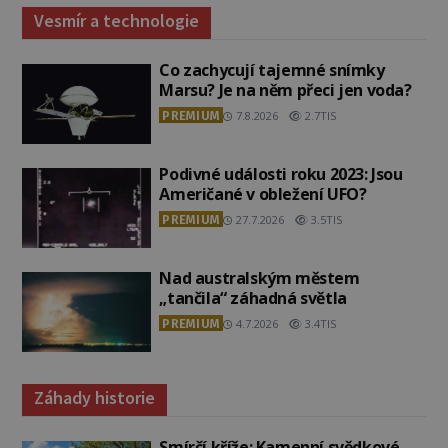
Vesmír a technologie
Co zachycují tajemné snímky
Marsu? Je na něm přeci jen voda?
PREMIUM
7.8.2026
2.7TIS
Podivné události roku 2023: Jsou
Američané v obležení UFO?
PREMIUM
27.7.2026
3.5TIS
Nad australským městem
„tančila“ záhadná světla
PREMIUM
4.7.2026
3.4TIS
Záhady historie
Smírčí kříže: Kamenní svědkové