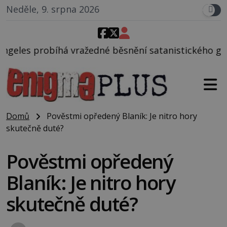
Neděle, 9. srpna 2026
dné běsnění satanistického gangu vedeného Charles
Domů
Pověstmi opředený Blaník: Je nitro hory
skutečně duté?
Pověstmi opředený
Blaník: Je nitro hory
skutečně duté?