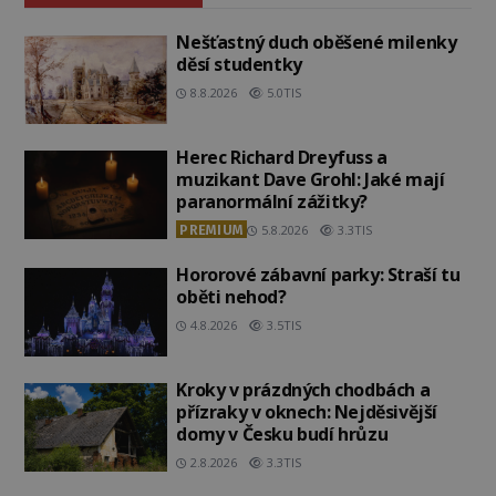
Nešťastný duch oběšené milenky
děsí studentky
8.8.2026
5.0TIS
Herec Richard Dreyfuss a
muzikant Dave Grohl: Jaké mají
paranormální zážitky?
PREMIUM
5.8.2026
3.3TIS
Hororové zábavní parky: Straší tu
oběti nehod?
4.8.2026
3.5TIS
Kroky v prázdných chodbách a
přízraky v oknech: Nejděsivější
domy v Česku budí hrůzu
2.8.2026
3.3TIS