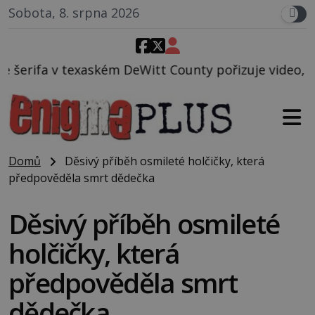
Sobota, 8. srpna 2026
eWitt County pořizuje video, na kterém před jeho vo
Domů
Děsivý příběh osmileté holčičky, která
předpověděla smrt dědečka
Děsivý příběh osmileté
holčičky, která
předpověděla smrt
dědečka