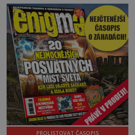
jistotou neví, kdo jej napsal, kdy vznikl ani co
vlastně vypráví. Rohoncský kodex se poprvé
objevuje v roce
PROLISTOVAT ČASOPIS