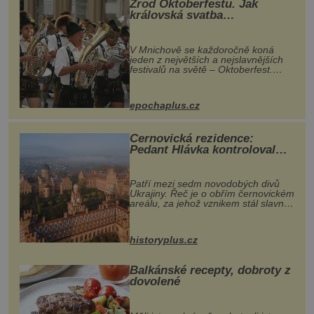
Zrod Oktoberfestu. Jak
královská svatba
odstartovala největší pivní
festival světa
V Mnichově se každoročně koná
jeden z největších a nejslavnějších
festivalů na světě – Oktoberfest.
Každý rok přiláká miliony
návštěvníků, kteří si vychutnávají
pivo, tradiční jídlo a bavorskou
epochaplus.cz
kultur...
Černovická rezidence:
Pedant Hlávka kontroloval
každou cihlu
Patří mezi sedm novodobých divů
Ukrajiny. Řeč je o obřím černovickém
areálu, za jehož vznikem stál slavný
český architekt Josef Hlávka. Ten si
na něm dal mimořádně záležet. Jeho
stavební plány by při ...
historyplus.cz
Balkánské recepty, dobroty z
dovolené