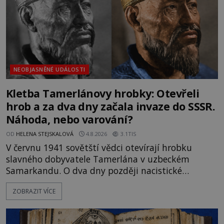
NEOBJASNĚNÉ UDÁLOSTI
Kletba Tamerlánovy hrobky: Otevřeli
hrob a za dva dny začala invaze do SSSR.
Náhoda, nebo varování?
OD
HELENA STEJSKALOVÁ
4.8.2026
3.1TIS
V červnu 1941 sovětští vědci otevírají hrobku
slavného dobyvatele Tamerlána v uzbeckém
Samarkandu. O dva dny později nacistické
Německo zahajuje operaci Barbarossa a napadá
ZOBRAZIT VÍCE
Sovětský svaz. Shoda dat je natolik zarážející, že se
rodí jedna z nejslavnějších „kleteb“ 20. století. Je
na legendě něco pravdy, nebo jde jen o fascinující