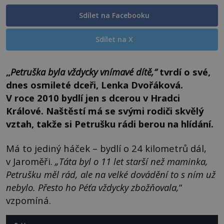
Sdílet na Facebooku
Sdílet na X
„
Petruška byla vždycky vnímavé dítě,“
tvrdí o své,
dnes osmileté dceři, Lenka Dvořáková.
V roce 2010 bydlí jen s dcerou v Hradci
Králové. Naštěstí má se svými rodiči skvělý
vztah, takže si Petrušku rádi berou na hlídání.
Má to jediný háček – bydlí o 24 kilometrů dál,
v Jaroměři.
„Táta byl o 11 let starší než maminka,
Petrušku měl rád, ale na velké dovádění to s ním už
nebylo. Přesto ho Péťa vždycky zbožňovala,
“
vzpomíná.