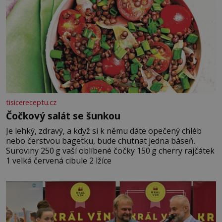
tisicereceptu.cz
Čočkový salát se šunkou
Je lehký, zdravý, a když si k němu dáte opečený chléb
nebo čerstvou bagetku, bude chutnat jedna báseň.
Suroviny 250 g vaší oblíbené čočky 150 g cherry rajčátek
1 velká červená cibule 2 lžíce