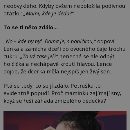
neobvyklého. Kdyby ovšem nepoložila podivnou
otázku:
„Mami, kde je děda?“
To se ti něco zdálo…
„
No – kde by byl. Doma je, s babičkou,“
odpoví
Lenka a zamíchá dceři do ovocného čaje trochu
cukru.
„To už zase jel?“
nenechá se ale odbýt
holčička a nechápavě kroutí hlavou. Lence
dojde, že dcerka měla nejspíš jen živý sen.
Ptá se tedy, co se jí zdálo. Petrušku to
evidentně popudí. Proč maminku zajímají sny,
když se řeší záhada zmizelého dědečka?