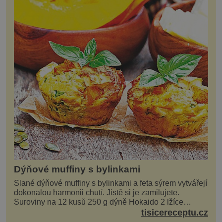
Dýňové muffiny s bylinkami
Slané dýňové muffiny s bylinkami a feta sýrem vytvářejí
dokonalou harmonii chutí. Jistě si je zamilujete.
Suroviny na 12 kusů 250 g dýně Hokaido 2 lžíce
olivového oleje sůl, pepř hrst nasekaných špen...
tisicereceptu.cz