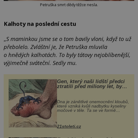
Petruška smrt dědy těžce nesla.
Kalhoty na poslední cestu
„
S maminkou jsme se o tom bavily vloni, když to už
přebolelo. Zvláštní je, že Petruška mluvila
o hnědých kalhotách. To byly tátovy nejoblíbenější,
výjimečně sváteční. Sedly mu.
Gen, který naši lidští předci
ztratili před miliony let, by
mohl pomoci s léčbou
„nemoci králů“
Dna je zánětlivé onemocnění kloubů,
které vzniká kvůli nadbytku kyseliny
močové v těle. Ta se ve formě
krystalků ukládá v blízkosti kloubů,
nejčastěji přitom postihuje palce na
nohou, a způsobuje bole...
21stoleti.cz