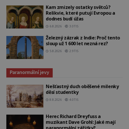
Kam zmizely ostatky světců?
Relikvie, které putují Evropou a
dodnes budí úžas
6.8.2026
3.0TIS
Železný zázrak z Indie: Proč tento
sloup už 1 600 let nezná rez?
5.8.2026
2.9TIS
Paranormální jevy
Nešťastný duch oběšené milenky
děsí studentky
8.8.2026
4.0TIS
Herec Richard Dreyfuss a
muzikant Dave Grohl: Jaké mají
paranormální zážitky?