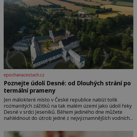
epochanacestach.cz
Poznejte údolí Desné: od Dlouhých strání po
termální prameny
Jen málokteré místo v České republice nabízí tolik
rozmanitých zážitků na tak malém území jako údolí řeky
Desné v srdci Jeseníků. Během jediného dne můžete
nahlédnout do útrob jedné z nejvýznamnějších vodních
elektráren v Evropě, vydat se na horské hřebeny, projet
se na koloběžce a den zakončit poznáváním památek ve
Velkých Losinách nebo v termálním