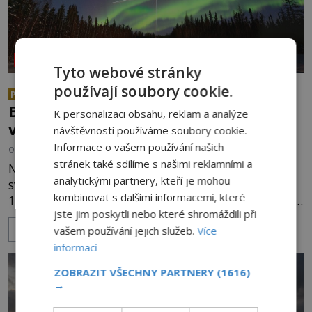
NEOBJASNĚNÉ UDÁLOSTI
Tyto webové stránky
používají soubory cookie.
Co se všechno semlelo poblíž
PREMIUM
Bridgewateru? UFO na obloze, monstra
K personalizaci obsahu, reklam a analýze
v bažinách!
návštěvnosti používáme soubory cookie.
Informace o vašem používání našich
OD
ADRIANA VOJTÍŠKOVÁ
8.8.2026
1.1TIS
stránek také sdílíme s našimi reklamními a
Nad bridgewaterským okolím září jasné sluneční
analytickými partnery, kteří je mohou
světlo, když se náhle stane cosi nečekaného. Dne
kombinovat s dalšími informacemi, které
10. května roku 1760 v deset hodin dopoledne zde
jste jim poskytli nebo které shromáždili při
dojde k vůbec prvnímu historicky doloženému
ZOBRAZIT VÍCE
vašem používání jejich služeb.
Více
přeletu UFO. Podle záznamů vyzařuje takové
světlo, že vypadá jako „koule hořícího ohně“. Jde
informací
jen o nějaký optický klam, nebo se zde skutečně
ZOBRAZIT VŠECHNY PARTNERY
(1616)
právě vznáší mimozemská loď
→