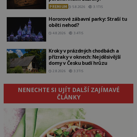
PREMIUM
5.8.2026
3.1TIS
Hororové zábavní parky: Straší tu
oběti nehod?
4.8.2026
3.4TIS
Kroky v prázdných chodbách a
přízraky v oknech: Nejděsivější
domy v Česku budí hrůzu
2.8.2026
3.3TIS
NENECHTE SI UJÍT DALŠÍ ZAJÍMAVÉ
ČLÁNKY