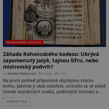
souhru okolností? Když antropolog Michail
Gerasimov (1907-1970) a
NEOBJASNĚNÉ UDÁLOSTI
Záhada Rohoncského kodexu: Ukrývá
zapomenutý jazyk, tajnou šifru, nebo
mistrovský podvrh?
OD
HELENA STEJSKALOVÁ
3.8.2026
3.1TIS
Na první pohled připomíná obyčejnou starou
knihu. Jakmile ji však otevřete, ocitnete se ve světě
stovek neznámých znaků, podivných ilustrací a
textu, který už téměř dvě století vzdoruje všem
ZOBRAZIT VÍCE
pokusům o rozluštění. Rohoncský kodex patří mezi
největší záhady evropských dějin a dodnes nikdo s