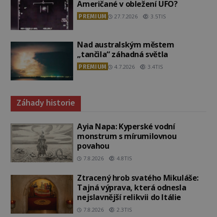
Američané v obležení UFO?
PREMIUM
27.7.2026
3.5TIS
Nad australským městem
„tančila“ záhadná světla
PREMIUM
4.7.2026
3.4TIS
Záhady historie
Ayia Napa: Kyperské vodní
monstrum s mírumilovnou
povahou
7.8.2026
4.8TIS
Ztracený hrob svatého Mikuláše:
Tajná výprava, která odnesla
nejslavnější relikvii do Itálie
7.8.2026
2.3TIS