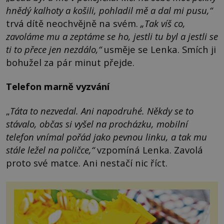
hnědý kalhoty a košili, pohladil mě a dal mi pusu,“
trvá dítě neochvějně na svém.
„Tak víš co,
zavoláme mu a zeptáme se ho, jestli tu byl a jestli se
ti to přece jen nezdálo,“
usměje se Lenka. Smích ji
bohužel za pár minut přejde.
Telefon marně vyzvání
„
Táta to nezvedal. Ani napodruhé. Někdy se to
stávalo, občas si vyšel na procházku, mobilní
telefon vnímal pořád jako pevnou linku, a tak mu
stále ležel na poličce,“
vzpomíná Lenka. Zavolá
proto své matce. Ani nestačí nic říct.