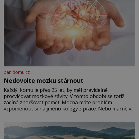
panidomu.cz
Nedovolte mozku stárnout
Každý, komu je přes 25 let, by měl pravidelně
procvičovat mozkové závity. V tomto období se totiž
začíná zhoršovat paměť. Možná máte problém
vzpomenout si na jméno kolegy z práce. Nebo marně v
paměti lovíte název knížky, kterou jste nedávno přečetli.
Je to opravdu tak, s věkem jako kdyby se paměť
rozhodla stávkovat. Cvičte