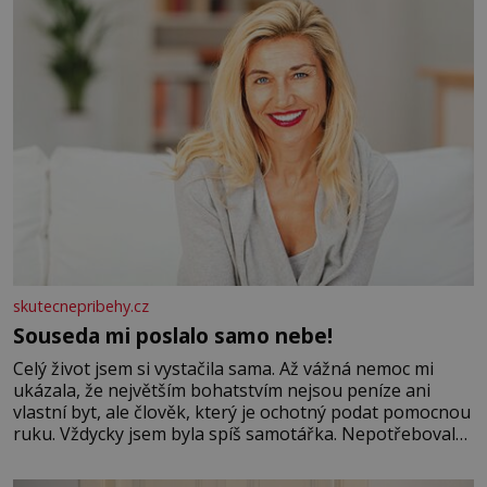
skutecnepribehy.cz
Souseda mi poslalo samo nebe!
Celý život jsem si vystačila sama. Až vážná nemoc mi
ukázala, že největším bohatstvím nejsou peníze ani
vlastní byt, ale člověk, který je ochotný podat pomocnou
ruku. Vždycky jsem byla spíš samotářka. Nepotřebovala
jsem kolem sebe partu kamarádek ani partnera. Stačily
mi knihy, práce a hlavně klid. Hned po studiích jsem