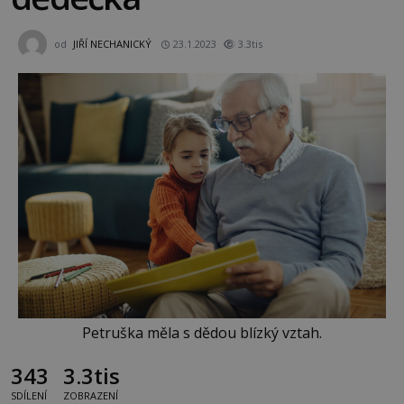
od
JIŘÍ NECHANICKÝ
23.1.2023
3.3tis
Petruška měla s dědou blízký vztah.
343
3.3tis
SDÍLENÍ
ZOBRAZENÍ