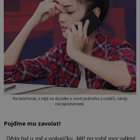
Na telefonát, z nějž se dozvíte o smrti jednoho z rodičů, nikdy
nezapomenete.
Pojďme mu zavolat!
„
Děda byl u mě v pokojíčku. Měl na sobě moc pěkný