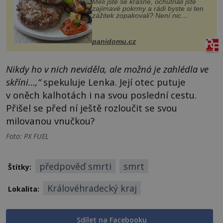
Měli jste se krásně, ochutnali jste
zajímavé pokrmy a rádi byste si ten
zážitek zopakovali? Není nic
snazšího. Pljeskavica (10 porcí)
Možná jste ji ochutnali na dovolené v
bývalé Jugoslávii, lze ji vi...
panidomu.cz
Nikdy ho v nich neviděla, ale možná je zahlédla ve
skříni…,“
spekuluje Lenka. Její otec putuje
v oněch kalhotách i na svou poslední cestu.
Přišel se před ní ještě rozloučit se svou
milovanou vnučkou?
Foto: PX FUEL
předpověď smrti
smrt
Štítky:
Královéhradecký kraj
Lokalita:
Sdílet na Facebooku