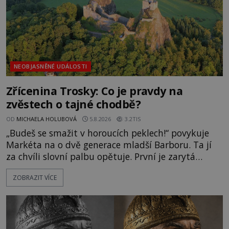
NEOBJASNĚNÉ UDÁLOSTI
Zřícenina Trosky: Co je pravdy na
zvěstech o tajné chodbě?
OD
MICHAELA HOLUBOVÁ
5.8.2026
3.2TIS
„Budeš se smažit v horoucích peklech!“ povykuje
Markéta na o dvě generace mladší Barboru. Ta jí
za chvíli slovní palbu opětuje. První je zarytá
katolička, druhá přesvědčená kališnice. A každá z
ZOBRAZIT VÍCE
nich se usídlí na jedné z věží slavného hradu
Trosky. Šlechtic Ota IV. z Bergova (1399–1452) patří
mezi vůdce protihusitského boje. Za manželku má
skutečně jistou