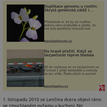
Duplikace genomu u rostlin:
Skrytá genetická zátěž i
evoluční výhoda
Představte si, že by se rostlina
jednou ráno probudila a zjistila, že
má svůj genetický manuál celý
dvakrát. Přesně to se občas v
přírodě stane – a podle nového
výzkumu to může být pro druhy
epochalnisvet.cz
vstupenka...
Na hraně přežití. Když se
bezpečnost teprve hledala
Až do nedávna se na bezpečnost ve
Formuli 1 příliš nehledělo a nehody
se jen vršily. Řada pilotů to poznala
na vlastní kůži, často s trvalými
následky nebo bohužel i ztrátou
života. Dnes nepochopiteln...
epochaplus.cz
1. listopadu 2010 se Lenčina dcera objeví ráno
ve zmuchlaném pyžamu v kuchyni. Nic