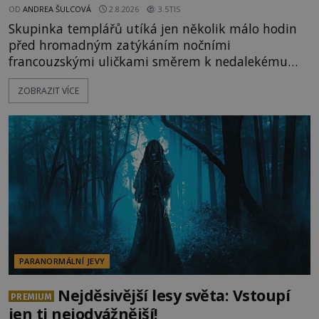
OD
ANDREA ŠULCOVÁ
2.8.2026
3.5TIS
Skupinka templářů utíká jen několik málo hodin
před hromadným zatýkáním nočními
francouzskými uličkami směrem k nedalekému
přístavu. Jeden z nich má přes ramena ranec s
ZOBRAZIT VÍCE
tajemným obsahem. Kapitán lodi už na ně čeká.
„Dejte to do podpalubí a připravte se. Za chvíli
vyplouváme,“ sdělí jim. „Kam máme namířeno,
kapitáne?“ zeptá se ho jeden z templářů. „Do Sk
PARANORMÁLNÍ JEVY
Nejděsivější lesy světa: Vstoupí
PREMIUM
jen ti nejodvážnější!