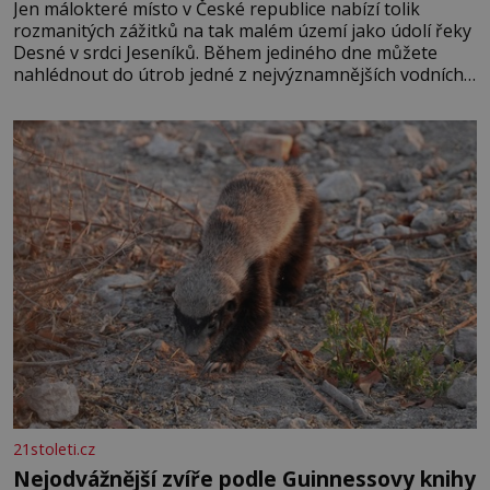
Jen málokteré místo v České republice nabízí tolik
rozmanitých zážitků na tak malém území jako údolí řeky
Desné v srdci Jeseníků. Během jediného dne můžete
nahlédnout do útrob jedné z nejvýznamnějších vodních
elektráren v Evropě, vydat se na horské hřebeny, projet
se na koloběžce a den zakončit poznáváním památek ve
Velkých Losinách nebo v termálním
21stoleti.cz
Nejodvážnější zvíře podle Guinnessovy knihy