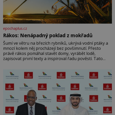
epochaplus.cz
Rákos: Nenápadný poklad z mokřadů
Šumí ve větru na březích rybníků, ukrývá vodní ptáky a
mnozí kolem něj procházejí bez povšimnutí. Přesto
právě rákos pomáhal stavět domy, vyrábět lodě,
zapisovat první texty a inspiroval řadu pověstí. Tato
skromná, ale užitečná rostlina provází člověka už tisíce
let. Většina lidí vnímá rákos jen jako obyčejnou kulisu
letního koupání. Stačí se však podívat