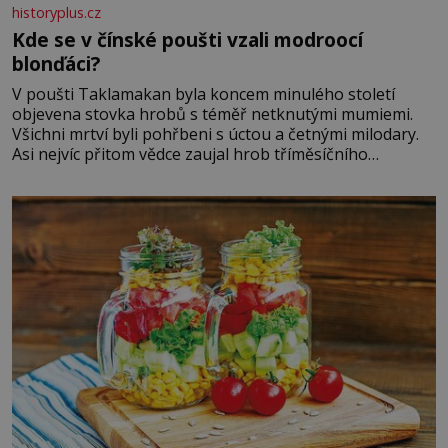
historyplus.cz
Kde se v čínské poušti vzali modroocí
blonďáci?
V poušti Taklamakan byla koncem minulého století
objevena stovka hrobů s téměř netknutými mumiemi.
Všichni mrtví byli pohřbeni s úctou a četnými milodary.
Asi nejvíc přitom vědce zaujal hrob tříměsíčního
chlapečka s modrou filcovou čapkou, z níž se draly
blonďaté vlásky. Fakt, že jsou těla dávných lidí nesmírně
dobře zachovalá, přičítají odborníci zdejším klimatickým
podmínkám. Sucho, prosolené písky a extrémně