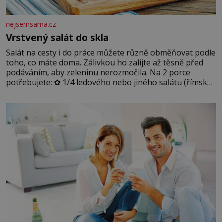
nejsemsama.cz
Vrstvený salát do skla
Salát na cesty i do práce můžete různě obměňovat podle
toho, co máte doma. Zálivkou ho zalijte až těsně před
podáváním, aby zeleninu nerozmočila. Na 2 porce
potřebujete: ✿ 1/4 ledového nebo jiného salátu (římský
salát, polníček…) ✿ 1 malá konzerva kukuřice ✿ ½
okurky ✿ 2 rajčata Zálivka: ✿ 4 lžíce olivového oleje ✿ 1
lžíci citronové šťávy ✿ ½ stroužku