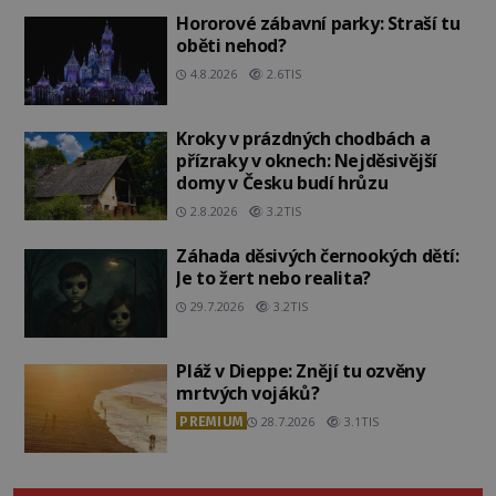
Hororové zábavní parky: Straší tu
oběti nehod?
4.8.2026
2.6TIS
Kroky v prázdných chodbách a
přízraky v oknech: Nejděsivější
domy v Česku budí hrůzu
2.8.2026
3.2TIS
Záhada děsivých černookých dětí:
Je to žert nebo realita?
29.7.2026
3.2TIS
Pláž v Dieppe: Znějí tu ozvěny
mrtvých vojáků?
PREMIUM
28.7.2026
3.1TIS