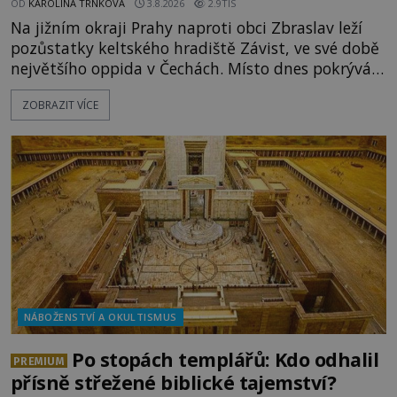
OD
KAROLÍNA TRNKOVÁ
3.8.2026
2.9TIS
Na jižním okraji Prahy naproti obci Zbraslav leží
pozůstatky keltského hradiště Závist, ve své době
největšího oppida v Čechách. Místo dnes pokrývá
les, zbytky po kdysi monumentálním hradišti jsou
ZOBRAZIT VÍCE
ale v terénu patrné stále. Co dalšího tu po Keltech
zůstalo? Prozkoumejte to spolu s ENIGMOU! Na
vrch Hr
NÁBOŽENSTVÍ A OKULTISMUS
Po stopách templářů: Kdo odhalil
PREMIUM
přísně střežené biblické tajemství?