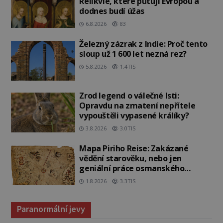
Relikvie, které putují Evropou a
dodnes budí úžas
6.8.2026
83
Železný zázrak z Indie: Proč tento
sloup už 1 600 let nezná rez?
5.8.2026
1.4TIS
Zrod legend o válečné lsti:
Opravdu na zmatení nepřítele
vypouštěli vypasené králíky?
3.8.2026
3.0TIS
Mapa Piriho Reise: Zakázané
vědění starověku, nebo jen
geniální práce osmanského
admirála?
1.8.2026
3.3TIS
Paranormální jevy