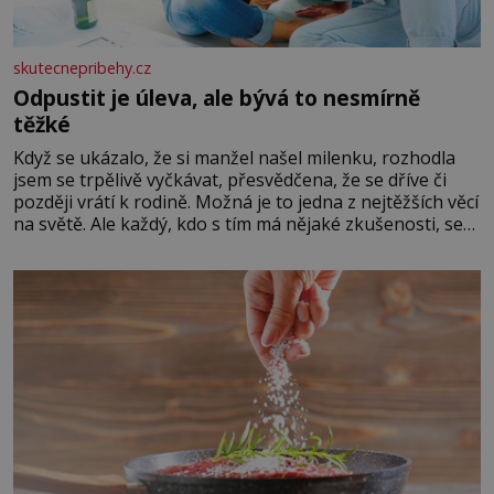
skutecnepribehy.cz
Odpustit je úleva, ale bývá to nesmírně
těžké
Když se ukázalo, že si manžel našel milenku, rozhodla
jsem se trpělivě vyčkávat, přesvědčena, že se dříve či
později vrátí k rodině. Možná je to jedna z nejtěžších věcí
na světě. Ale každý, kdo s tím má nějaké zkušenosti, se
zapřísahá, že pokud odpustíte, znatelně se vám uleví.
Když se ke mně doneslo, že si manžel pořídil milenku,