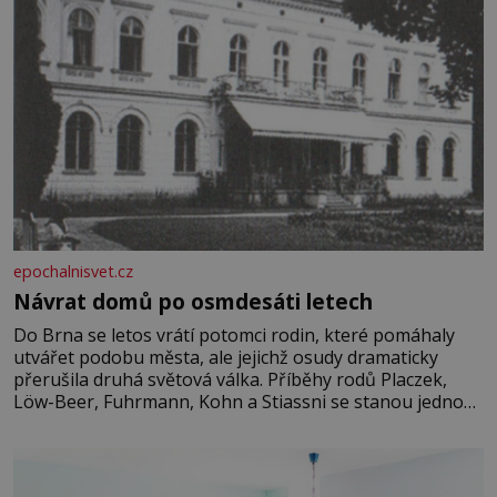
epochalnisvet.cz
Návrat domů po osmdesáti letech
Do Brna se letos vrátí potomci rodin, které pomáhaly
utvářet podobu města, ale jejichž osudy dramaticky
přerušila druhá světová válka. Příběhy rodů Placzek,
Löw-Beer, Fuhrmann, Kohn a Stiassni se stanou jednou
z hlavních dramaturgických linií festivalu židovské
kultury ŠTETL FEST 2026. Některé návraty nejsou
jednoduché. Místa, která si člověk pamatuje z rodinných
vyprávění, už dávno