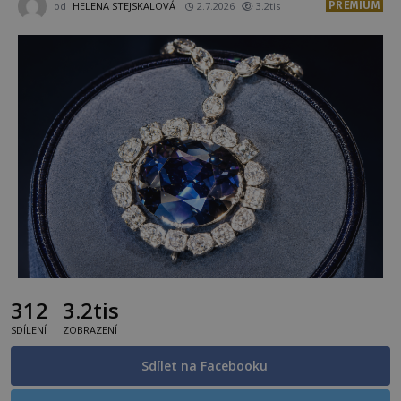
PREMIUM
od
HELENA STEJSKALOVÁ
2.7.2026
3.2tis
312
3.2tis
SDÍLENÍ
ZOBRAZENÍ
Sdílet na Facebooku