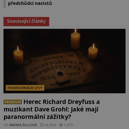
předchůdci nacistů
Související články
PARANORMÁLNÍ JEVY
Herec Richard Dreyfuss a
PREMIUM
muzikant Dave Grohl: Jaké mají
paranormální zážitky?
OD
ANDREA ŠULCOVÁ
5.8.2026
1.6TIS