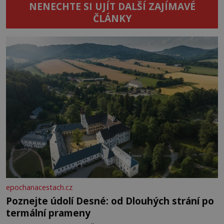
NENECHTE SI UJÍT DALŠÍ ZAJÍMAVÉ
ČLÁNKY
epochanacestach.cz
Poznejte údolí Desné: od Dlouhých strání po
termální prameny