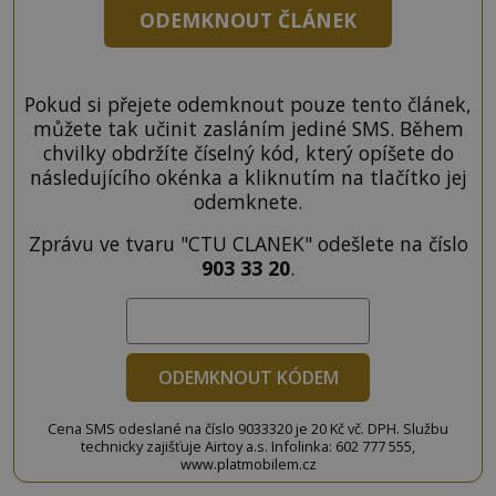
ODEMKNOUT ČLÁNEK
Pokud si přejete odemknout pouze tento článek,
můžete tak učinit zasláním jediné SMS. Během
chvilky obdržíte číselný kód, který opíšete do
následujícího okénka a kliknutím na tlačítko jej
odemknete.
Zprávu ve tvaru "CTU CLANEK" odešlete na číslo
903 33 20
.
ODEMKNOUT KÓDEM
Cena SMS odeslané na číslo 9033320 je 20 Kč vč. DPH. Službu
technicky zajišťuje Airtoy a.s. Infolinka: 602 777 555,
www.platmobilem.cz