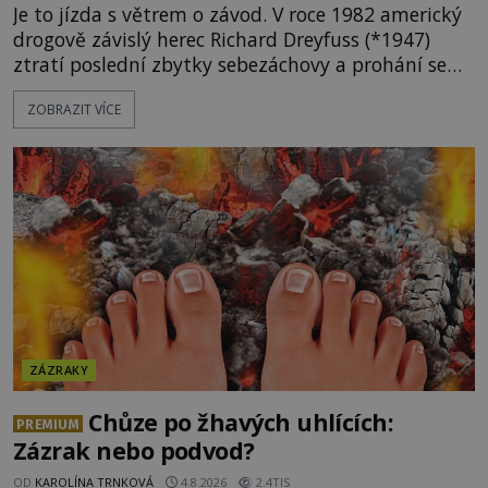
Je to jízda s větrem o závod. V roce 1982 americký
drogově závislý herec Richard Dreyfuss (*1947)
ztratí poslední zbytky sebezáchovy a prohání se
po silnicích ve svém mercedesu jako utržený ze
ZOBRAZIT VÍCE
řetězu. Vše vyvrcholí katastrofou, když to Dreyfuss
napálí v plné rychlosti do stromu! Policie ve vraku
následně nalezne schovaný kokain. Tímto
momentem se slavnému
ZÁZRAKY
Chůze po žhavých uhlících:
PREMIUM
Zázrak nebo podvod?
OD
KAROLÍNA TRNKOVÁ
4.8.2026
2.4TIS