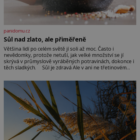
panidomu.cz
Sůl nad zlato, ale přiměřeně
Většina lidí po celém světě jí soli až moc. Často i
nevědomky, protože netuší, jak velké množství se jí
skrývá v průmyslově vyráběných potravinách, dokonce i
těch sladkých. Sůl je zdravá Ale v ani ne třetinovém
množství, než je pro většinu populace běžné. Její
základní složky– sodík a chlór – jsou zásadní pro
správné hospodaření