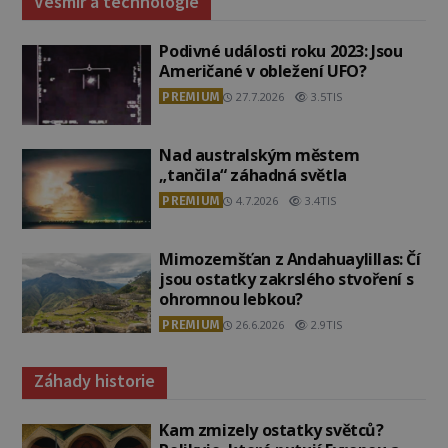
Vesmír a technologie
Podivné události roku 2023: Jsou
Američané v obležení UFO?
PREMIUM
27.7.2026
3.5TIS
Nad australským městem
„tančila“ záhadná světla
PREMIUM
4.7.2026
3.4TIS
Mimozemšťan z Andahuaylillas: Čí
jsou ostatky zakrslého stvoření s
ohromnou lebkou?
PREMIUM
26.6.2026
2.9TIS
Záhady historie
Kam zmizely ostatky světců?