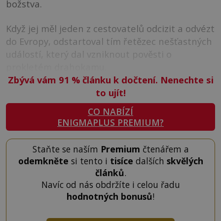
božstva.
Když jej měl jeden z cestovatelů odcizit a odvézt
do Evropy, odstartoval tím řetězec nešťastných
událostí, který dal vzniknout pověsti o
prokletém drahokamu.
Zbývá vám 91
%
článku k dočtení. Nenechte si
to ujít!
CO NABÍZÍ
ENIGMAPLUS PREMIUM?
Staňte se naším
Premium
čtenářem a
odemkněte
si tento i
tisíce
dalších
skvělých
článků
.
Navíc od nás obdržíte i celou řadu
hodnotných bonusů
!