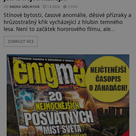
OD
RADKA SÁBLIKOVÁ
1.8.2026
3.5TIS
Stínové bytosti, časové anomálie, děsivé přízraky a
hrůzostrašný křik vycházející z hlubin temného
lesa. Není to začátek hororového filmu, ale
události, které popisují návštěvníci lesů, které jsou
ZOBRAZIT VÍCE
označovány jako nejděsivější na světě. Lidé bydlící
v jejich blízkosti se jim i za bílého dne obloukem
vyhýbají! Už jste o těchto lesích slyšeli? A odvážili
byste se je navštívit? [gallery ids="17