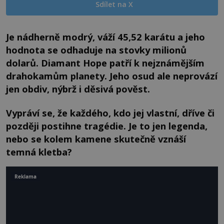
Sdílet na X
Je nádherně modrý, váží 45,52 karátu a jeho
hodnota se odhaduje na stovky milionů
dolarů. Diamant Hope patří k nejznámějším
drahokamům planety. Jeho osud ale neprovází
jen obdiv, nýbrž i děsivá pověst.
Vypráví se, že každého, kdo jej vlastní, dříve či
později postihne tragédie. Je to jen legenda,
nebo se kolem kamene skutečně vznáší
temná kletba?
Reklama