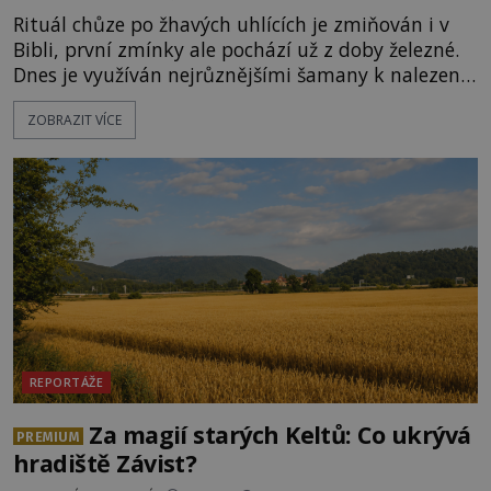
Rituál chůze po žhavých uhlících je zmiňován i v
Bibli, první zmínky ale pochází už z doby železné.
Dnes je využíván nejrůznějšími šamany k nalezení
spirituální síly či vnitřního klidu. Jak funguje a proč
ZOBRAZIT VÍCE
si při něm člověk nepopálí nohy, což bylo
objektivně dokázáno? Je na něm i něco
nadpřirozeného? Histori
REPORTÁŽE
Za magií starých Keltů: Co ukrývá
PREMIUM
hradiště Závist?