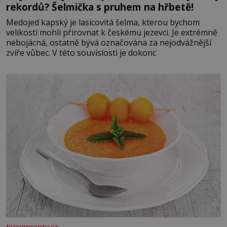
rekordů? Šelmička s pruhem na hřbetě!
Medojed kapský je lasicovitá šelma, kterou bychom
velikostí mohli přirovnat k českému jezevci. Je extrémně
nebojácná, ostatně bývá označována za nejodvážnější
zvíře vůbec. V této souvislosti je dokonc
tisicereceptu.cz