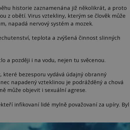
běhu historie zaznamenána již několikrát, a proto
ou z obětí. Virus vztekliny, kterým se člověk může
em, napadá nervový systém a mozek.
echutenství, teplota a zvýšená činnost slinných
tlo a později i na vodu, nejen tu svěcenou.
chy, které bezesporu vydává údajný obranný
inec napadený vzteklinou je podrážděný a chová
ně může objevit i sexuální agrese.
teří infikovaní lidé mylně považovaní za upíry. Byl