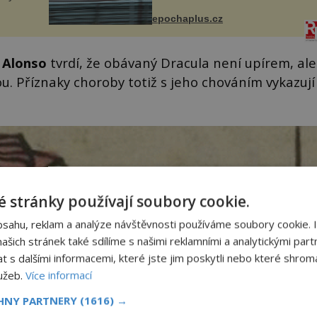
to poznala na vlastní kůži, často
s v
s trvalými následky nebo bohužel
ého
epochaplus.cz
i ztrátou života. Dnes
ruhy
nepochopiteln...
 Alonso
tvrdí, že obávaný Dracula není upírem, ale
 Příznaky choroby totiž s jeho chováním vykazují
 stránky používají soubory cookie.
bsahu, reklam a analýze návštěvnosti používáme soubory cookie. 
šich stránek také sdílíme s našimi reklamními a analytickými partn
s dalšími informacemi, které jste jim poskytli nebo které shromá
lužeb.
Více informací
CHNY PARTNERY
(1616) →