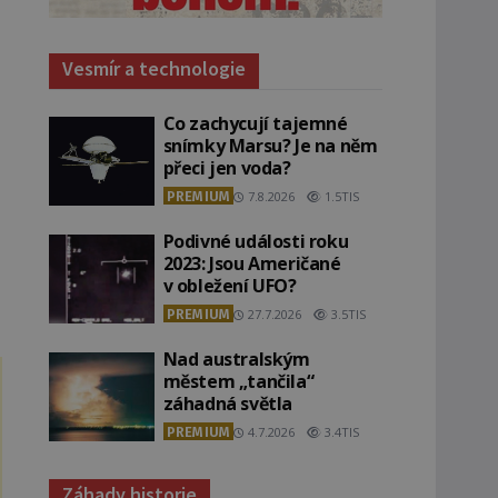
Vesmír a technologie
Co zachycují tajemné
snímky Marsu? Je na něm
přeci jen voda?
PREMIUM
7.8.2026
1.5TIS
Podivné události roku
2023: Jsou Američané
v obležení UFO?
PREMIUM
27.7.2026
3.5TIS
Nad australským
městem „tančila“
záhadná světla
PREMIUM
4.7.2026
3.4TIS
Záhady historie