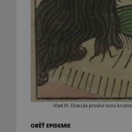
Vlad III. Dracula proslul svou krut
OBĚŤ EPIDEMIE