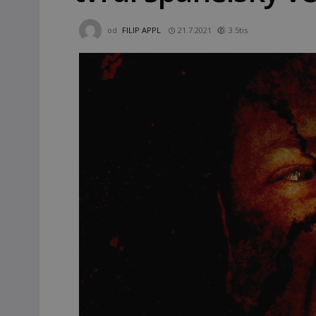
od
FILIP APPL
21.7.2021
3.5tis