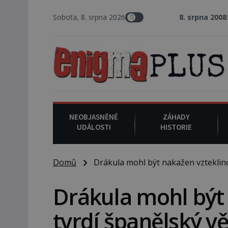
Sobota, 8. srpna 2026
8. srpna 2008
: Zástupce šerifa 
NEOBJASNĚNÉ
ZÁHADY
UDÁLOSTI
HISTORIE
Domů
Drákula mohl být nakažen vzteklino
Drákula mohl být 
tvrdí španělský v