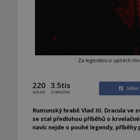
Za legendou o upírech mož
220
3.5tis
Sdíle
SDÍLENÍ
ZOBRAZENÍ
Rumunský hrabě Vlad III. Dracula ve s
se stal předlohou příběhů o krvelačn
navíc nejde o pouhé legendy, příběhy