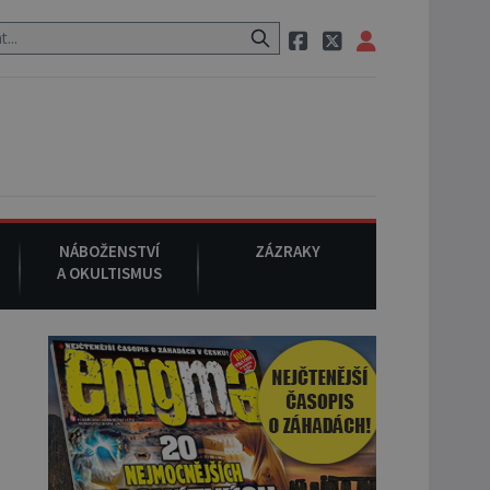
 po cestě utíká zvláštní psovitá šelma, údajně bájná čupakabra.
NÁBOŽENSTVÍ
ZÁZRAKY
A OKULTISMUS