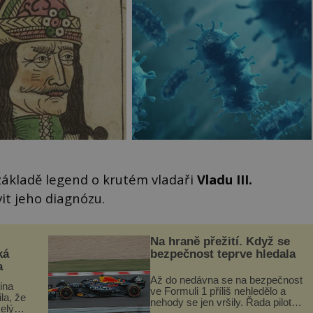
 základě legend o krutém vladaři
Vladu III.
it jeho diagnózu.
Na hraně přežití. Když se
ká
bezpečnost teprve hledala
a
Až do nedávna se na bezpečnost
lina
ve Formuli 1 příliš nehledělo a
ila, že
nehody se jen vršily. Řada pilotů
elý