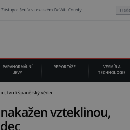
v texaském DeWitt County pořizuje video, na kterém před jeho vozem
PARANORMÁLNÍ
REPORTÁŽE
VESMÍR A
JEVY
TECHNOLOGIE
u, tvrdí španělský vědec
nakažen vzteklinou,
ědec