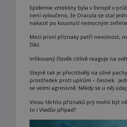
Epidemie vztekliny byla v Evropě v prů
není vyloučeno, že Dracula se stal jedn
nakazit po kousnutí nemocným zvířet
Mezi první příznaky patří nevolnost, n
žláz.
Infikovaný člověk citlivě reaguje na svě
Stejně tak je přecitlivělý na silné pa
prostředek proti upírům – česnek. Jed
se velmi agresivně. Někdy se u něj údaj
Vinou těchto příznaků prý mohli být něk
to i Vladův případ?