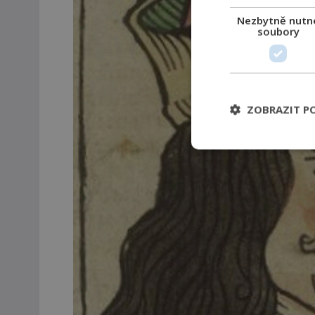
Nezbytně nutn
soubory
ZOBRAZIT P