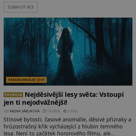
ozývají nevysvětlitelné zvuky nebo se dějí podivné
ZOBRAZIT VÍCE
jevy. Zatímco historici většinou hledají racionální
vysvětlení, záhadologové upozorňují, že některé
lokality vykazují nápadně podobná svědectví po
celé generace. A právě tato opakující se svědectví
ud
PARANORMÁLNÍ JEVY
Nejděsivější lesy světa: Vstoupí
PREMIUM
jen ti nejodvážnější!
OD
RADKA SÁBLIKOVÁ
1.8.2026
3.5TIS
Stínové bytosti, časové anomálie, děsivé přízraky a
hrůzostrašný křik vycházející z hlubin temného
lesa. Není to začátek hororového filmu, ale