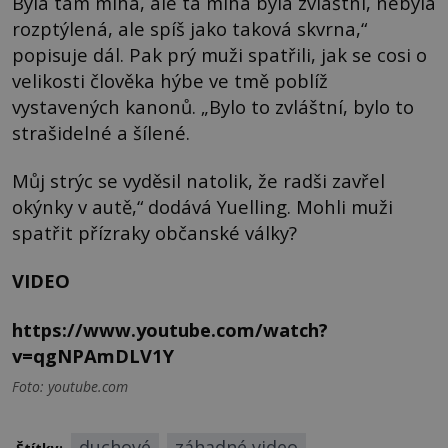
Byla tam mlha, ale ta mlha byla zvláštní, nebyla
rozptýlená, ale spíš jako taková skvrna,“
popisuje dál. Pak prý muži spatřili, jak se cosi o
velikosti člověka hýbe ve tmě poblíž
vystavených kanonů. „Bylo to zvláštní, bylo to
strašidelné a šílené.
Můj strýc se vyděsil natolik, že radši zavřel
okýnky v autě,“ dodává Yuelling. Mohli muži
spatřit přízraky občanské války?
VIDEO
https://www.youtube.com/watch?
v=qgNPAmDLV1Y
Foto: youtube.com
duchové
záhadné video