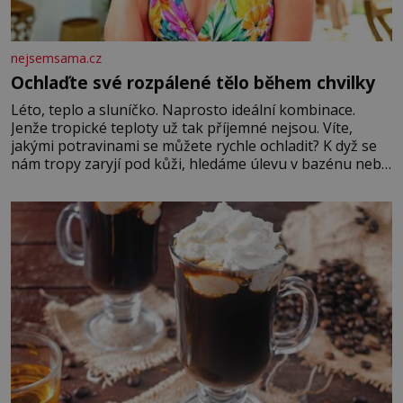
nejsemsama.cz
Ochlaďte své rozpálené tělo během chvilky
Léto, teplo a sluníčko. Naprosto ideální kombinace.
Jenže tropické teploty už tak příjemné nejsou. Víte,
jakými potravinami se můžete rychle ochladit? K dyž se
nám tropy zaryjí pod kůži, hledáme úlevu v bazénu nebo
pomocí klimatizace. Jenže ne vždycky můžeme být v jejich
blízkosti. Nemusíte však zoufat. Pokud budete mít
promyšlený jídelníček, žadné pařáky si na vás