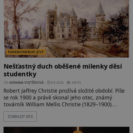
PARANORMÁLNÍ JEVY
Nešťastný duch oběšené milenky děsí
studentky
OD
ADRIANA VOJTÍŠKOVÁ
8.8.2026
4.8TIS
Robert Jaffrey Christie prožívá složité období. Píše
se rok 1900 a právě skonal jeho otec, známý
továrník William Mellis Christie (1829–1900).
Smutná událost je ale doprovázena ohromným
ZOBRAZIT VÍCE
dědictvím... Robertu připadne rodinné sídlo v
Torontu. Takový majetek skýtá řadu výhod, avšak
ta, na niž přijde Robert, by jen tak někoho