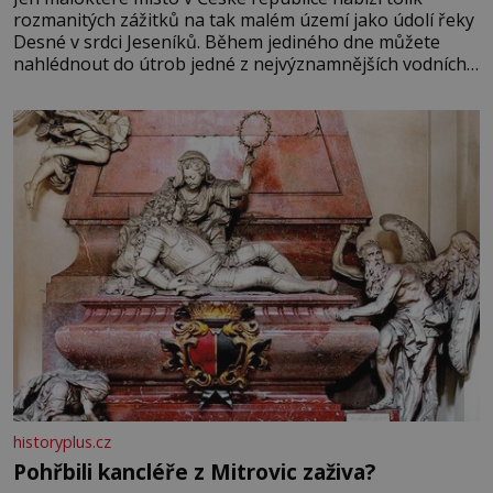
rozmanitých zážitků na tak malém území jako údolí řeky
Desné v srdci Jeseníků. Během jediného dne můžete
nahlédnout do útrob jedné z nejvýznamnějších vodních
elektráren v Evropě, vydat se na horské hřebeny, projet
se na koloběžce a den zakončit poznáváním památek ve
Velkých Losinách nebo v termálním
historyplus.cz
Pohřbili kancléře z Mitrovic zaživa?