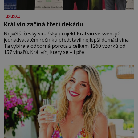
iluxus.cz
Král vín začíná třetí dekádu
Největší český vinařský projekt Král vín ve svém již
jednadvacátém ročníku představil nejlepší domácí vína.
Ta vybírala odborná porota z celkem 1260 vzorků od
157 vinařů. Král vín, který se – i pře