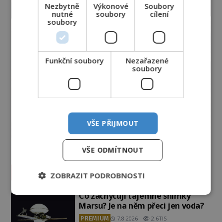
Nezbytně
Výkonové
Soubory
nutné
soubory
cílení
soubory
Funkční soubory
Nezařazené
soubory
VŠE PŘIJMOUT
VŠE ODMÍTNOUT
Vesmír a technologie
ZOBRAZIT PODROBNOSTI
Co zachycují tajemné snímky
Marsu? Je na něm přeci jen voda?
PREMIUM
7.8.2026
2.6TIS