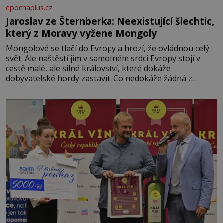
epochaplus.cz
Jaroslav ze Šternberka: Neexistující šlechtic,
který z Moravy vyžene Mongoly
Mongolové se tlačí do Evropy a hrozí, že ovládnou celý
svět. Ale naštěstí jim v samotném srdci Evropy stojí v
cestě malé, ale silné království, které dokáže
dobyvatelské hordy zastavit. Co nedokáže žádná z
asijských říší, co nedokážou Němci – to dokáže český
král. Nebo že by ne? Mongolové od roku 1223 postupují
podél Kaspického a Azovského moře,