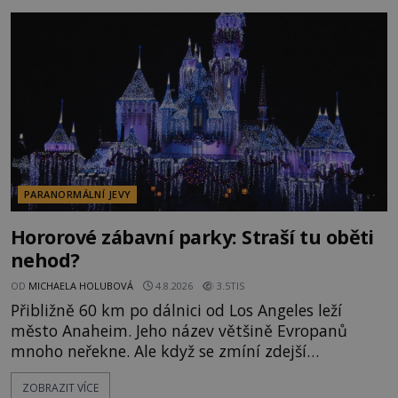
napálí v plné rychlosti do stromu! Policie ve vraku
následně nalezne schovaný kokain. Tímto
momentem se slavnému
PARANORMÁLNÍ JEVY
Hororové zábavní parky: Straší tu oběti
nehod?
OD
MICHAELA HOLUBOVÁ
4.8.2026
3.5TIS
Přibližně 60 km po dálnici od Los Angeles leží
město Anaheim. Jeho název většině Evropanů
mnoho neřekne. Ale když se zmíní zdejší
Disneyland, je hned jasno. Zábavní park vyroste na
ZOBRAZIT VÍCE
poklidném místě bývalého sadu pomerančovníků.