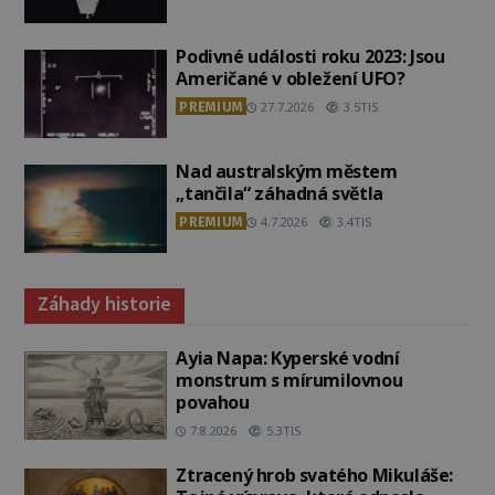
Podivné události roku 2023: Jsou
Američané v obležení UFO?
PREMIUM
27.7.2026
3.5TIS
Nad australským městem
„tančila“ záhadná světla
PREMIUM
4.7.2026
3.4TIS
Záhady historie
Ayia Napa: Kyperské vodní
monstrum s mírumilovnou
povahou
7.8.2026
5.3TIS
Ztracený hrob svatého Mikuláše: