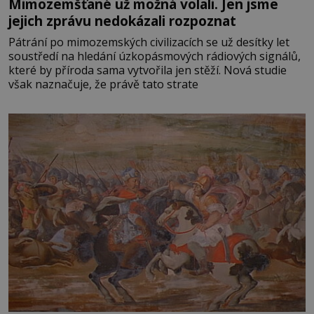
Mimozemšťané už možná volali. Jen jsme
jejich zprávu nedokázali rozpoznat
Pátrání po mimozemských civilizacích se už desítky let
soustředí na hledání úzkopásmových rádiových signálů,
které by příroda sama vytvořila jen stěží. Nová studie
však naznačuje, že právě tato strate