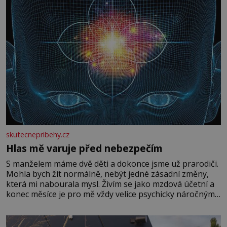
skutecnepribehy.cz
Hlas mě varuje před nebezpečím
S manželem máme dvě děti a dokonce jsme už prarodiči.
Mohla bych žít normálně, nebýt jedné zásadní změny,
která mi nabourala mysl. Živím se jako mzdová účetní a
konec měsíce je pro mě vždy velice psychicky náročným
obdobím. Od té chvíle, co máme vnoučata, mi dcera čím
dál častěji volá o pomoc, co se hlídání týče. Dalo by se