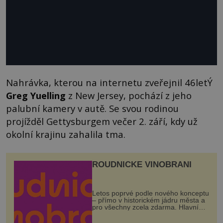
Nahrávka, kterou na internetu zveřejnil 46letÝ
Greg Yuelling
z New Jersey, pochází z jeho
palubní kamery v autě. Se svou rodinou
projížděl Gettysburgem večer 2. září, kdy už
okolní krajinu zahalila tma.
ROUDNICKÉ VINOBRANÍ
Letos poprvé podle nového konceptu
– přímo v historickém jádru města a
pro všechny zcela zdarma. Hlavní
program se odehraje na Karlově a
Husově náměstí. Návštěvníci se