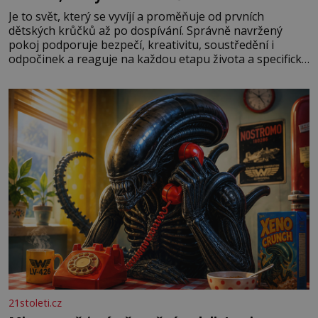
Je to svět, který se vyvíjí a proměňuje od prvních
dětských krůčků až po dospívání. Správně navržený
pokoj podporuje bezpečí, kreativitu, soustředění i
odpočinek a reaguje na každou etapu života a specifické
potřeby dítěte. Pro nejmenší je klíčová jednoduchost,
měkkost a bezpečí, proto by pokoj miminka měl působit
především klidně a útulně. Předškolní věk je
21stoleti.cz