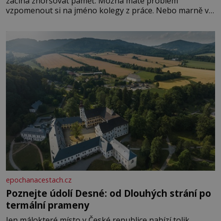
začíná zhoršovat paměť. Možná máte problém
vzpomenout si na jméno kolegy z práce. Nebo marně v
paměti lovíte název knížky, kterou jste nedávno přečetli.
Je to opravdu tak, s věkem jako kdyby se paměť
rozhodla stávkovat. Cvičte
epochanacestach.cz
Poznejte údolí Desné: od Dlouhých strání po
termální prameny
Jen málokteré místo v České republice nabízí tolik