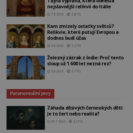
Tajná výprava, která odnesla
nejslavnější relikvii do Itálie
7.8.2026
2.8TIS
Kam zmizely ostatky světců?
Relikvie, které putují Evropou a
dodnes budí úžas
6.8.2026
3.2TIS
Železný zázrak z Indie: Proč tento
sloup už 1 600 let nezná rez?
5.8.2026
3.1TIS
Paranormální jevy
Záhada děsivých černookých dětí:
Je to žert nebo realita?
29.7.2026
3.2TIS