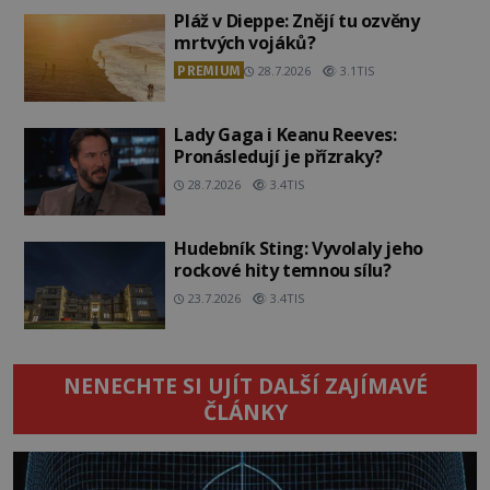
Pláž v Dieppe: Znějí tu ozvěny
mrtvých vojáků?
PREMIUM
28.7.2026
3.1TIS
Lady Gaga i Keanu Reeves:
Pronásledují je přízraky?
28.7.2026
3.4TIS
Hudebník Sting: Vyvolaly jeho
rockové hity temnou sílu?
23.7.2026
3.4TIS
NENECHTE SI UJÍT DALŠÍ ZAJÍMAVÉ
ČLÁNKY