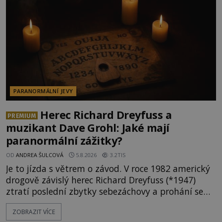
nenapadla. N
PARANORMÁLNÍ JEVY
Herec Richard Dreyfuss a
PREMIUM
muzikant Dave Grohl: Jaké mají
paranormální zážitky?
OD
ANDREA ŠULCOVÁ
5.8.2026
3.2TIS
Je to jízda s větrem o závod. V roce 1982 americký
drogově závislý herec Richard Dreyfuss (*1947)
ztratí poslední zbytky sebezáchovy a prohání se
po silnicích ve svém mercedesu jako utržený ze
ZOBRAZIT VÍCE
řetězu. Vše vyvrcholí katastrofou, když to Dreyfuss