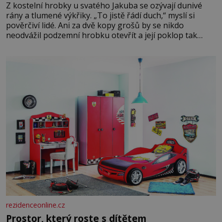
Z kostelní hrobky u svatého Jakuba se ozývají dunivé
rány a tlumené výkřiky. „To jistě řádí duch,“ myslí si
pověrčiví lidé. Ani za dvě kopy grošů by se nikdo
neodvážil podzemní hrobku otevřít a její poklop tak
raději jen skrápí svěcenou vodou. Za několik dní divné
burácení skutečně ustane. Když o mnoho let později
hrobku
rezidenceonline.cz
Prostor, který roste s dítětem