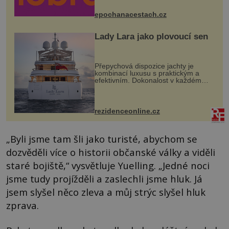
mohou těšit na víno, burčák, pes...
epochanacestach.cz
Lady Lara jako plovoucí sen
Přepychová dispozice jachty je
kombinací luxusu s praktickým a
efektivním. Dokonalost v každém
detailu představuje značka Fendi
Casa, kterou byly vybaveny její
paluby. Monacký přístav nabízí
každoročn...
rezidenceonline.cz
„Byli jsme tam šli jako turisté, abychom se
dozvěděli více o historii občanské války a viděli
staré bojiště,“ vysvětluje Yuelling. „Jedné noci
jsme tudy projížděli a zaslechli jsme hluk. Já
jsem slyšel něco zleva a můj strýc slyšel hluk
zprava.