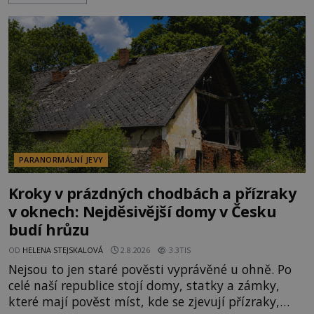
Klid tu teď rozhodně nepanuje, park navštíví
kolem 17 000 000 zábavychtivých lidí ročně. A ač je
velká snaha to utajit, někteří z
PARANORMÁLNÍ JEVY
Kroky v prázdných chodbách a přízraky
v oknech: Nejděsivější domy v Česku
budí hrůzu
OD
HELENA STEJSKALOVÁ
2.8.2026
3.3TIS
Nejsou to jen staré pověsti vyprávěné u ohně. Po
celé naší republice stojí domy, statky a zámky,
které mají pověst míst, kde se zjevují přízraky,