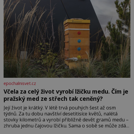
epochalnisvet.cz
Včela za celý život vyrobí lžičku medu. Čím je
pražský med ze střech tak ceněný?
Její život je krátký. V létě trvá pouhých šest až osm
týdnů. Za tu dobu navštíví desetitisíce květů, nalétá
stovky kilometrů a vyrobí přibližně devět gramů medu –
zhruba jednu čajovou lžičku. Sama o sobě se může zdát
bezvýznamná. Teprve když se spojí s dalšími desítkami