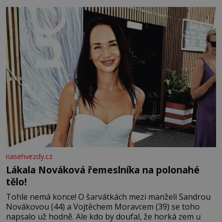
tisíc příslušnic svého včelstva, vznikne jeden z
nejdokonalejších organismů
nasehvezdy.cz
Lákala Nováková řemeslníka na polonahé
tělo!
Tohle nemá konce! O šarvátkách mezi manželi Sandrou
Novákovou (44) a Vojtěchem Moravcem (39) se toho
napsalo už hodně. Ale kdo by doufal, že horká zem u