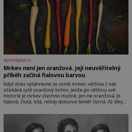
epochaplus.cz
Mrkev není jen oranžová. Její neuvěřitelný
příběh začíná fialovou barvou
Když dnes vytáhneme ze země mrkev, většina z nás
očekává sytě oranžový kořen. Jenže po většinu své
historie je mrkev všechno možné, jen ne oranžová. Je
fialová, žlutá, bílá, někdy dokonce téměř černá. Až díky
stovkám let pečlivého šlechtění se z ní stává zelenina,
bez které si českou zahradu ani nedokážeme představit.
Její příběh je