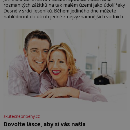
rozmanitých zážitků na tak malém území jako údolí řeky
Desné v srdci Jeseníků. Během jediného dne můžete
nahlédnout do útrob jedné z nejvýznamnějších vodních
elektráren v Evropě, vydat se na horské hřebeny, projet
se na koloběžce a den zakončit poznáváním památek ve
Velkých Losinách nebo v termálním
skutecnepribehy.cz
Dovolte lásce, aby si vás našla