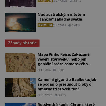
PREMIUM
27.7.2026
3.5TIS
Nad australským městem
„tančila“ záhadná světla
PREMIUM
4.7.2026
3.4TIS
Záhady historie
Mapa Piriho Reise: Zakázané
vědění starověku, nebo jen
geniální práce osmanského
admirála?
1.8.2026
3.3TIS
Kamenní giganti z Baalbeku: Jak
se podařilo přesunout bloky o
hmotnosti stovek tun?
31.7.2026
3.3TIS
Rosslynská kaple: Chrám, který