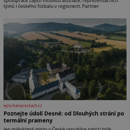
spolupráce zajistí mobilitu asociace, reprezentačních
týmů i českého fotbalu v regionech. Partner
epochanacestach.cz
Poznejte údolí Desné: od Dlouhých strání po
termální prameny
Jen málokteré místo v České republice nabízí tolik