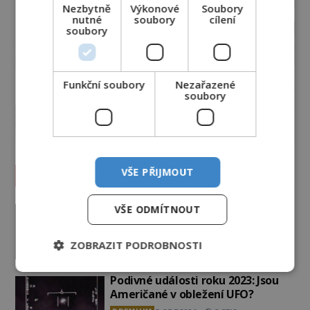
Nezbytně
Výkonové
Soubory
nutné
soubory
cílení
soubory
Funkční soubory
Nezařazené
soubory
VŠE PŘIJMOUT
Vesmír a technologie
Co zachycují tajemné snímky
VŠE ODMÍTNOUT
Marsu? Je na něm přeci jen voda?
PREMIUM
7.8.2026
1.5TIS
ZOBRAZIT PODROBNOSTI
Podivné události roku 2023: Jsou
Američané v obležení UFO?