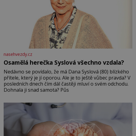
nasehvezdy.cz
Osamělá herečka Syslová všechno vzdala?
Nedávno se povídalo, že má Dana Syslová (80) blízkého
přítele, který je jí oporou. Ale je to ještě vůbec pravda? V
posledních dnech čím dál častěji mluví o svém odchodu.
Dohnala ji snad samota? Půs