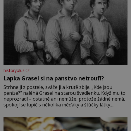
historyplus.cz
Lapka Grasel si na panstvo netroufl?
Strhne ji z postele, sváže ji a krutě zbije. „Kde jsou
peníze?“ naléhá Grasel na starou švadlenku. Když mu to
neprozradí – ostatně ani nemůže, protože žádné nemá,
spokojí se lupič s několika měďáky a štůčky látky.
Zraněná žena pár dní nato umírá. Je to muž nebývale
krutý. Jeho činy budí hrůzu ještě dlouho po jeho smrti