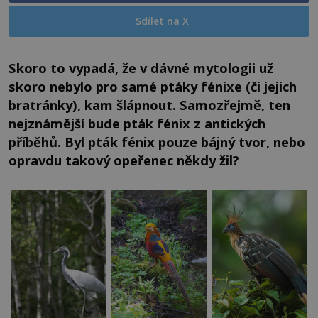
Sdílet na X
Skoro to vypadá, že v dávné mytologii už
skoro nebylo pro samé ptáky fénixe (či jejich
bratránky), kam šlápnout. Samozřejmě, ten
nejznámější bude pták fénix z antických
příběhů. Byl pták fénix pouze bájný tvor, nebo
opravdu takový opeřenec někdy žil?