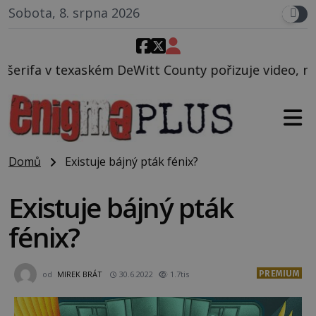
Sobota, 8. srpna 2026
itt County pořizuje video, na kterém před jeho voze
Domů
Existuje bájný pták fénix?
Existuje bájný pták
fénix?
PREMIUM
od
MIREK BRÁT
30.6.2022
1.7tis