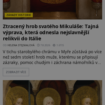
ZÁHADY HISTORIE
Ztracený hrob svatého Mikuláše: Tajná
výprava, která odnesla nejslavnější
relikvii do Itálie
OD
HELENA STEJSKALOVÁ
7.8.2026
1.6TIS
V tichu starobylého chrámu v Myře zůstává po více
než sedm století hrob muže, kterému se připisují
zázraky, pomoc chudým i záchrana námořníků v
bouřích. Pak ale přichází rok 1087 a klidné místo
ZOBRAZIT VÍCE
se mění v dějiště podivné noční výpravy. Skupina
italských námořníků otevírá hrob svatého
Mikuláše a odváží jeho ostatky přes moře do Bari.
Je to zbožná záchrana před nebezpečím, nebo
promyšlená krádež,