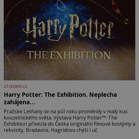
21stoleti.cz
Harry Potter: The Exhibition. Neplecha
zahájena…
Pražské Letňany se na půl roku proměnily v malý kus
kouzelnického světa. Výstava Harry Potter™: The
Exhibition přivezla do Česka originální filmové kostýmy a
rekvizity, Bradavice, Hagridovu chýši i uč