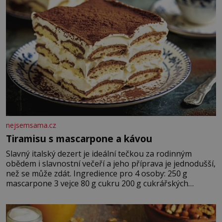
nejsemsama.cz
Tiramisu s mascarpone a kávou
Slavný italský dezert je ideální tečkou za rodinným
obědem i slavnostní večeří a jeho příprava je jednodušší,
než se může zdát. Ingredience pro 4 osoby: 250 g
mascarpone 3 vejce 80 g cukru 200 g cukrářských
piškotů 250 ml silné kávy 2 lžíce amaretta kakao na
posypání Postup: Oddělte žloutky od bílků. Žloutky
vyšlehejte s cukrem do světlé pěny a postupně do nich