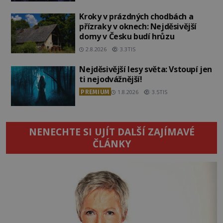
Kroky v prázdných chodbách a
přízraky v oknech: Nejděsivější
domy v Česku budí hrůzu
2.8.2026
3.3TIS
Nejděsivější lesy světa: Vstoupí jen
ti nejodvážnější!
PREMIUM
1.8.2026
3.5TIS
NENECHTE SI UJÍT DALŠÍ ZAJÍMAVÉ
ČLÁNKY