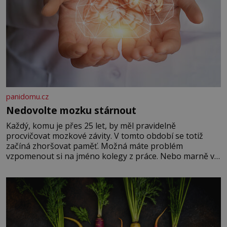
panidomu.cz
Nedovolte mozku stárnout
Každý, komu je přes 25 let, by měl pravidelně
procvičovat mozkové závity. V tomto období se totiž
začíná zhoršovat paměť. Možná máte problém
vzpomenout si na jméno kolegy z práce. Nebo marně v
paměti lovíte název knížky, kterou jste nedávno přečetli.
Je to opravdu tak, s věkem jako kdyby se paměť
rozhodla stávkovat. Cvičte