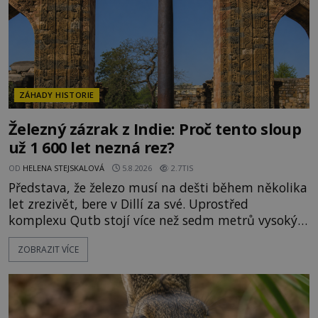
ZÁHADY HISTORIE
Železný zázrak z Indie: Proč tento sloup
už 1 600 let nezná rez?
OD
HELENA STEJSKALOVÁ
5.8.2026
2.7TIS
Představa, že železo musí na dešti během několika
let zrezivět, bere v Dillí za své. Uprostřed
komplexu Qutb stojí více než sedm metrů vysoký
železný sloup, který už přibližně 1 600 let odolává
ZOBRAZIT VÍCE
počasí s jen nepatrnými stopami koroze. Jeho
mimořádná trvanlivost dlouho živí legendy o
ztracených technologiích či tajemných
materiálech. Moderní metalurgie však ukazuje, že
skutečné vysvětlení je ješt