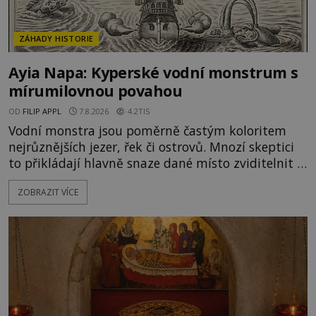
ZÁHADY HISTORIE
Ayia Napa: Kyperské vodní monstrum s
mírumilovnou povahou
OD
FILIP APPL
7.8.2026
4.2TIS
Vodní monstra jsou poměrně častým koloritem
nejrůznějších jezer, řek či ostrovů. Mnozí skeptici
to přikládají hlavně snaze dané místo zviditelnit a
přitáhnout k němu pozornost záhadám
ZOBRAZIT VÍCE
nakloněných turistů. Je to také případ kyperského
tvora jménem Ayia Napa? Nebo se může za
legendami o něm ukrývat nějaký pravdivý základ?
V blízkosti Mysu Greco, jak se přez