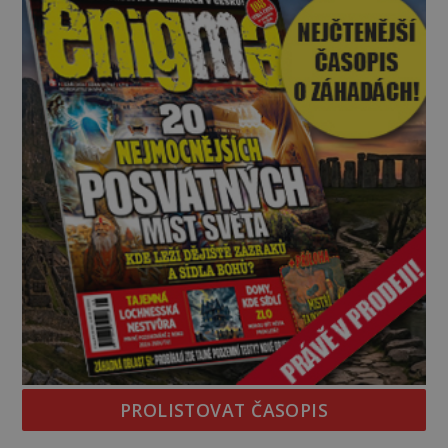
zásoby a každý den znamená další porci strádá
PROLISTOVAT ČASOPIS