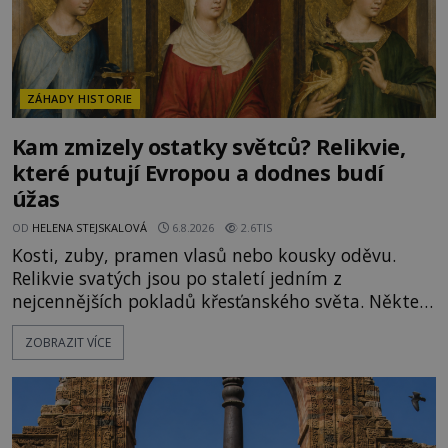
ZÁHADY HISTORIE
Kam zmizely ostatky světců? Relikvie,
které putují Evropou a dodnes budí
úžas
OD
HELENA STEJSKALOVÁ
6.8.2026
2.6TIS
Kosti, zuby, pramen vlasů nebo kousky oděvu.
Relikvie svatých jsou po staletí jedním z
nejcennějších pokladů křesťanského světa. Některé
mají pečlivě doloženou historii, jiné provází
ZOBRAZIT VÍCE
záhady, krádeže i nečekané objevy. Jejich osudy
připomínají dobrodružné romány, přesto se opírají
o skutečné historické události. Ve středověké
Evropě mají relikvie mimořádnou hodnotu. Nejsou
jen předmětem úcty