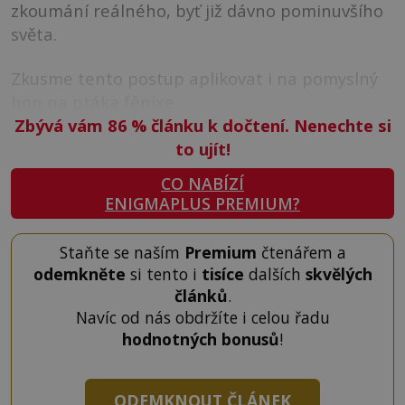
zkoumání reálného, byť již dávno pominuvšího
světa.
Zkusme tento postup aplikovat i na pomyslný
hon na ptáka fénixe.
Zbývá vám 86
%
článku k dočtení. Nenechte si
to ujít!
CO NABÍZÍ
ENIGMAPLUS PREMIUM?
Staňte se naším
Premium
čtenářem a
odemkněte
si tento i
tisíce
dalších
skvělých
článků
.
Navíc od nás obdržíte i celou řadu
hodnotných bonusů
!
ODEMKNOUT ČLÁNEK