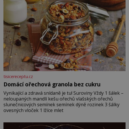
vmíchejte mascarpone, aby vznikl hladký
tisicereceptu.cz
Domácí ořechová granola bez cukru
Vynikající a zdravá snídaně je tu! Suroviny Vždy 1 šálek –
neloupaných mandlí kešu ořechů vlašských ořechů
slunečnicových semínek semínek dýně rozinek 3 šálky
ovesných vloček 1 lžíce mlet