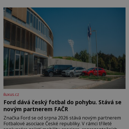
klidného ptáčka, který většinu dne jen posedává. Hodně
času tráví na zemi, kde sbírá zbytky semínek Jeho
domovinou je prakticky celá Austrálie s výjimkou
pobřežní oblasti.
iluxus.cz
Ford dává český fotbal do pohybu. Stává se
novým partnerem FAČR
Značka Ford se od srpna 2026 stává novým partnerem
Fotbalové asociace České republiky. V rámci tříleté