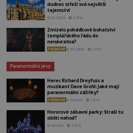
dodnes střeží svá největší
tajemství
30.7.2026
3.5TIS
Zmizelo pohádkové bohatství
templářského řádu do
nenávratna?
PREMIUM
29.7.2026
3.3TIS
Paranormální jevy
Herec Richard Dreyfuss a
muzikant Dave Grohl: Jaké mají
paranormální zážitky?
PREMIUM
5.8.2026
2.9TIS
Hororové zábavní parky: Straší tu
oběti nehod?
4.8.2026
3.4TIS