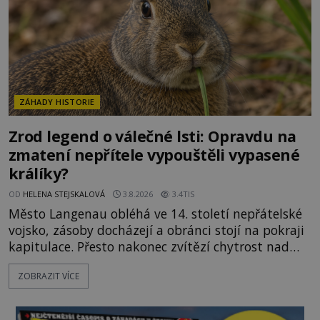
ZÁHADY HISTORIE
Zrod legend o válečné lsti: Opravdu na
zmatení nepřítele vypouštěli vypasené
králíky?
OD
HELENA STEJSKALOVÁ
3.8.2026
3.4TIS
Město Langenau obléhá ve 14. století nepřátelské
vojsko, zásoby docházejí a obránci stojí na pokraji
kapitulace. Přesto nakonec zvítězí chytrost nad
hrubou silou. Podle staré německé legendy vypustí
ZOBRAZIT VÍCE
obyvatelé za hradby dobře živeného králíka, aby
nepřítele přesvědčili, že uvnitř města je jídla stále
dost. Čas pracuje pro obléhatele. Ve městě ubývají