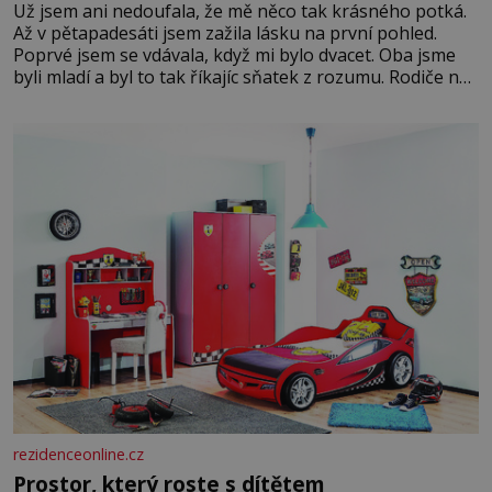
Už jsem ani nedoufala, že mě něco tak krásného potká.
Až v pětapadesáti jsem zažila lásku na první pohled.
Poprvé jsem se vdávala, když mi bylo dvacet. Oba jsme
byli mladí a byl to tak říkajíc sňatek z rozumu. Rodiče nás
dali dohromady, Toník byl dobře zaopatřený mladý muž.
Manželství nám oběma moc nesvědčilo, brzy jsme zjistili,
že
rezidenceonline.cz
Prostor, který roste s dítětem