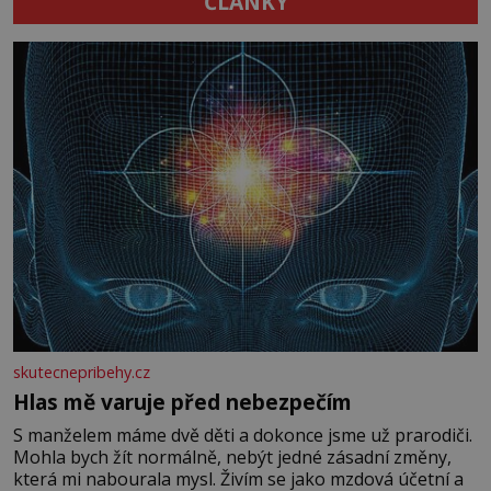
ČLÁNKY
skutecnepribehy.cz
Hlas mě varuje před nebezpečím
S manželem máme dvě děti a dokonce jsme už prarodiči.
Mohla bych žít normálně, nebýt jedné zásadní změny,
která mi nabourala mysl. Živím se jako mzdová účetní a