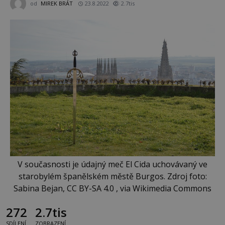
od
MIREK BRÁT
23.8.2022
2.7tis
V současnosti je údajný meč El Cida uchovávaný ve
starobylém španělském městě Burgos. Zdroj foto:
Sabina Bejan, CC BY-SA 4.0 , via Wikimedia Commons
272
2.7tis
SDÍLENÍ
ZOBRAZENÍ