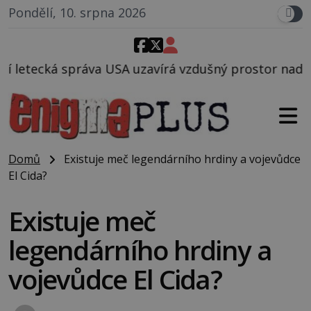
Pondělí, 10. srpna 2026
avírá vzdušný prostor nad Oblastí 51, mohlo to souv
Domů
Existuje meč legendárního hrdiny a vojevůdce
El Cida?
Existuje meč
legendárního hrdiny a
vojevůdce El Cida?