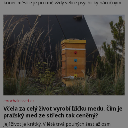
konec měsíce je pro mě vždy velice psychicky náročným
obdobím. Od té chvíle, co máme vnoučata, mi dcera čím
dál častěji volá o pomoc, co se hlídání týče. Dalo by se
epochalnisvet.cz
Včela za celý život vyrobí lžičku medu. Čím je
pražský med ze střech tak ceněný?
Její život je krátký. V létě trvá pouhých šest až osm