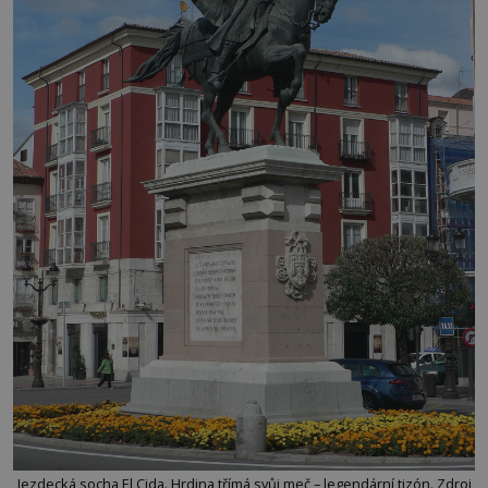
Jezdecká socha El Cida. Hrdina třímá svůj meč – legendární tizón. Zdroj