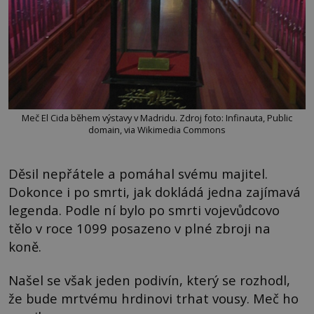
Meč El Cida během výstavy v Madridu. Zdroj foto: Infinauta, Public
domain, via Wikimedia Commons
Děsil nepřátele a pomáhal svému majitel.
Dokonce i po smrti, jak dokládá jedna zajímavá
legenda. Podle ní bylo po smrti vojevůdcovo
tělo v roce 1099 posazeno v plné zbroji na
koně.
Našel se však jeden podivín, který se rozhodl,
že bude mrtvému hrdinovi trhat vousy. Meč ho