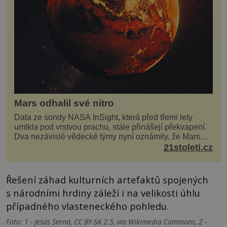
Mars odhalil své nitro
Data ze sondy NASA InSight, která před třemi lety
umlkla pod vrstvou prachu, stále přinášejí překvapení.
Dva nezávislé vědecké týmy nyní oznámily, že Mars
má nejen plášť plný trosek z dávných impaktů,...
21stoleti.cz
Řešení záhad kulturních artefaktů spojených
s národními hrdiny záleží i na velikosti úhlu
případného vlasteneckého pohledu.
Foto: 1 - Jesús Serna, CC BY-SA 2.5, via Wikimedia Commons, 2 -