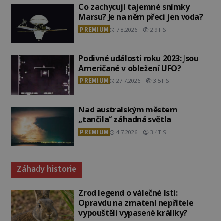
Co zachycují tajemné snímky
Marsu? Je na něm přeci jen voda?
PREMIUM
7.8.2026
2.9TIS
Podivné události roku 2023: Jsou
Američané v obležení UFO?
PREMIUM
27.7.2026
3.5TIS
Nad australským městem
„tančila“ záhadná světla
PREMIUM
4.7.2026
3.4TIS
Záhady historie
Zrod legend o válečné lsti:
Opravdu na zmatení nepřítele
vypouštěli vypasené králíky?