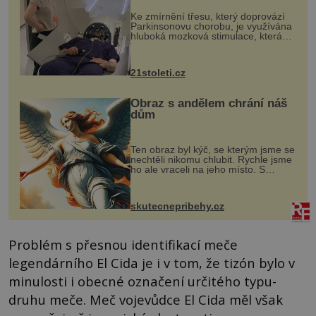
„helmy“
Ke zmírnění třesu, který doprovází
Parkinsonovu chorobu, je využívána
hluboká mozková stimulace, která
však vyžaduje vysoce invazivní
zákrok. Ultrazvuk zase není vhodný
k dostatečně přesnému zacílení ...
21stoleti.cz
Obraz s andělem chrání náš
dům
Ten obraz byl kýč, se kterým jsme se
nechtěli nikomu chlubit. Rychle jsme
ho ale vraceli na jeho místo. S
manželem Vaškem jsme si pořídili
chaloupku, takový domek na severu
Čech, kde jsme si naplánova...
skutecnepribehy.cz
Problém s přesnou identifikací meče
legendárního El Cida je i v tom, že tizón bylo v
minulosti i obecné označení určitého typu-
druhu meče. Meč vojevůdce El Cida měl však