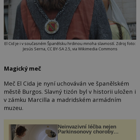
El Cid je i v současném Španělsku hrdinou mnoha slavností. Zdroj foto:
Jesús Serna, CC BY-SA 2.5, via Wikimedia Commons
Magický meč
Meč El Cida je nyní uchováván ve španělském
městě Burgos. Slavný tizón byl v historii uložen i
v zámku Marcilla a madridském armádním
muzeu.
Neinvazivní léčba nejen
Parkinsonovy choroby
pomocí ultrazvukové