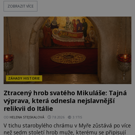
přitáhnout k němu pozornost záhadám
ZOBRAZIT VÍCE
nakloněných turistů. Je to také případ kyperského
tvora jménem Ayia Napa? Nebo se může za
legendami o něm ukrývat nějaký pravdivý základ?
V blízkosti Mysu Greco, jak se přez
ZÁHADY HISTORIE
Ztracený hrob svatého Mikuláše: Tajná
výprava, která odnesla nejslavnější
relikvii do Itálie
OD
HELENA STEJSKALOVÁ
7.8.2026
3.1TIS
V tichu starobylého chrámu v Myře zůstává po více
než sedm století hrob muže, kterému se připisují