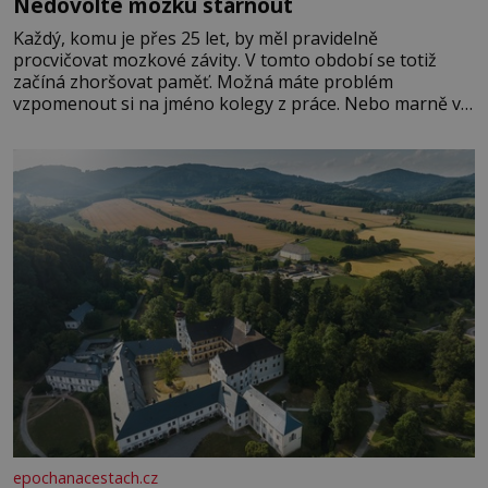
Nedovolte mozku stárnout
Každý, komu je přes 25 let, by měl pravidelně
procvičovat mozkové závity. V tomto období se totiž
začíná zhoršovat paměť. Možná máte problém
vzpomenout si na jméno kolegy z práce. Nebo marně v
paměti lovíte název knížky, kterou jste nedávno přečetli.
Je to opravdu tak, s věkem jako kdyby se paměť
rozhodla stávkovat. Cvičte
epochanacestach.cz