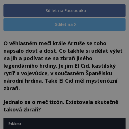
Sdílet na Facebooku
Sdílet na X
O věhlasném meči krále Artuše se toho
napsalo dost a dost. Co takhle si udělat výlet
na jih a podívat se na zbraň jiného
legendárního hrdiny. Je jím El Cid, kastilský
rytíř a vojevůdce, v současném Španělsku
národní hrdina. Také El Cid měl mysteriózní
zbraň.
Jednalo se o meč tizón. Existovala skutečně
taková zbraň?
Reklama