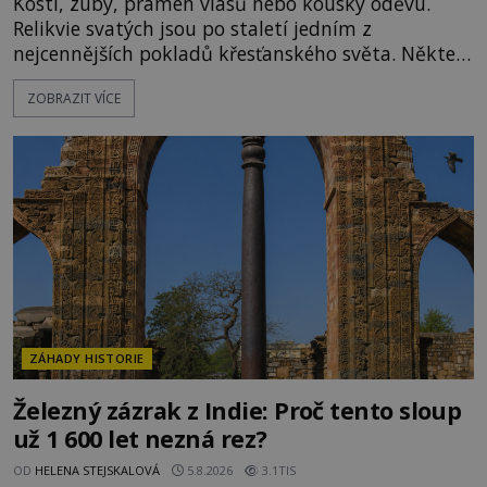
Kosti, zuby, pramen vlasů nebo kousky oděvu.
Relikvie svatých jsou po staletí jedním z
nejcennějších pokladů křesťanského světa. Některé
mají pečlivě doloženou historii, jiné provází
ZOBRAZIT VÍCE
záhady, krádeže i nečekané objevy. Jejich osudy
připomínají dobrodružné romány, přesto se opírají
o skutečné historické události. Ve středověké
Evropě mají relikvie mimořádnou hodnotu. Nejsou
jen předmětem úcty
ZÁHADY HISTORIE
Železný zázrak z Indie: Proč tento sloup
už 1 600 let nezná rez?
OD
HELENA STEJSKALOVÁ
5.8.2026
3.1TIS