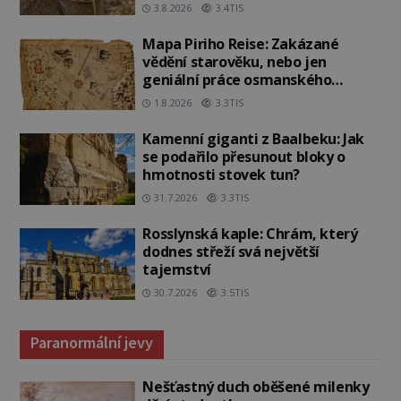
3.8.2026
3.4TIS
Mapa Piriho Reise: Zakázané
vědění starověku, nebo jen
geniální práce osmanského
admirála?
1.8.2026
3.3TIS
Kamenní giganti z Baalbeku: Jak
se podařilo přesunout bloky o
hmotnosti stovek tun?
31.7.2026
3.3TIS
Rosslynská kaple: Chrám, který
dodnes střeží svá největší
tajemství
30.7.2026
3.5TIS
Paranormální jevy
Nešťastný duch oběšené milenky