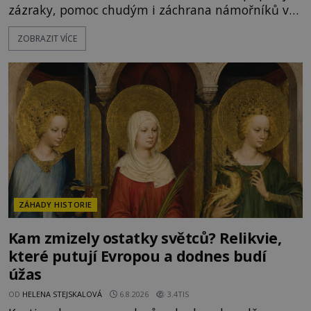
zázraky, pomoc chudým i záchrana námořníků v
bouřích. Pak ale přichází rok 1087 a klidné místo
ZOBRAZIT VÍCE
se mění v dějiště podivné noční výpravy. Skupina
italských námořníků otevírá hrob svatého
Mikuláše a odváží jeho ostatky přes moře do Bari.
Je to zbožná záchrana před nebezpečím, nebo
promyšlená krádež,
ZÁHADY HISTORIE
Kam zmizely ostatky světců? Relikvie,
které putují Evropou a dodnes budí
úžas
OD
HELENA STEJSKALOVÁ
6.8.2026
3.4TIS