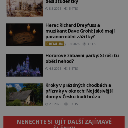
děsí studentky
8.8.2026
5.4TIS
Herec Richard Dreyfuss a
muzikant Dave Grohl: Jaké mají
paranormální zážitky?
PREMIUM
5.8.2026
3.3TIS
Hororové zábavní parky: Straší tu
oběti nehod?
4.8.2026
3.5TIS
Kroky v prázdných chodbách a
přízraky v oknech: Nejděsivější
domy v Česku budí hrůzu
2.8.2026
3.3TIS
NENECHTE SI UJÍT DALŠÍ ZAJÍMAVÉ