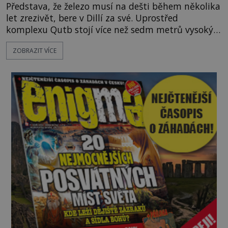
Představa, že železo musí na dešti během několika
let zrezivět, bere v Dillí za své. Uprostřed
komplexu Qutb stojí více než sedm metrů vysoký
železný sloup, který už přibližně 1 600 let odolává
ZOBRAZIT VÍCE
počasí s jen nepatrnými stopami koroze. Jeho
mimořádná trvanlivost dlouho živí legendy o
ztracených technologiích či tajemných
materiálech. Moderní metalurgie však ukazuje, že
skutečné vysvětlení je ješt