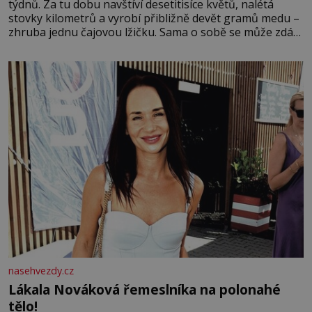
týdnů. Za tu dobu navštíví desetitisíce květů, nalétá
stovky kilometrů a vyrobí přibližně devět gramů medu –
zhruba jednu čajovou lžičku. Sama o sobě se může zdát
bezvýznamná. Teprve když se spojí s dalšími desítkami
tisíc příslušnic svého včelstva, vznikne jeden z
nejdokonalejších organismů
nasehvezdy.cz
Lákala Nováková řemeslníka na polonahé
tělo!