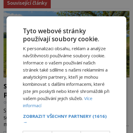
Související články
Tyto webové stránky
používají soubory cookie.
K personalizaci obsahu, reklam a analýze
návštěvnosti používáme soubory cookie.
Informace o vašem používání našich
stránek také sdílíme s našimi reklamními a
ZÁHADY HISTORIE
analytickými partnery, kteří je mohou
kombinovat s dalšími informacemi, které
Smírčí kříže: Kamenní svědkové vražd,
jste jim poskytli nebo které shromáždili při
pomsty a dávných vin
vašem používání jejich služeb.
Více
OD
HELENA STEJSKALOVÁ
9.8.2026
1.1TIS
informací
Stojí mlčky u starých cest, na okrajích polí nebo
ZOBRAZIT VŠECHNY PARTNERY
(1616)
schované v lese. Některé mají na těle vytesaný
→
meč, jiné sekeru, v dalším případě jde jen o prostý
kříž. Na první pohled vypadají jako zapomenuté