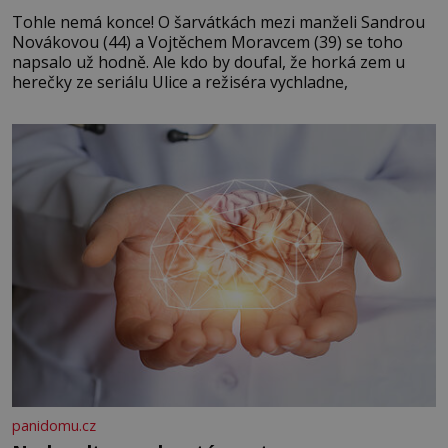
Tohle nemá konce! O šarvátkách mezi manželi Sandrou
Novákovou (44) a Vojtěchem Moravcem (39) se toho
napsalo už hodně. Ale kdo by doufal, že horká zem u
herečky ze seriálu Ulice a režiséra vychladne,
panidomu.cz