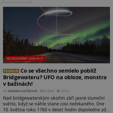
s nešťastnou náhodou. Zabil mladé trampy
přírodní živel, neznámý útočník, nebo někdo, koho
tehdejší režim nechtěl odhalit? [gallery
ids="171131,171132,1711
NEOBJASNĚNÉ UDÁLOSTI
Co se všechno semlelo poblíž
PREMIUM
Bridgewateru? UFO na obloze, monstra
v bažinách!
OD
ADRIANA VOJTÍŠKOVÁ
8.8.2026
2.0TIS
Nad bridgewaterským okolím září jasné sluneční
světlo, když se náhle stane cosi nečekaného. Dne
10. května roku 1760 v deset hodin dopoledne zde