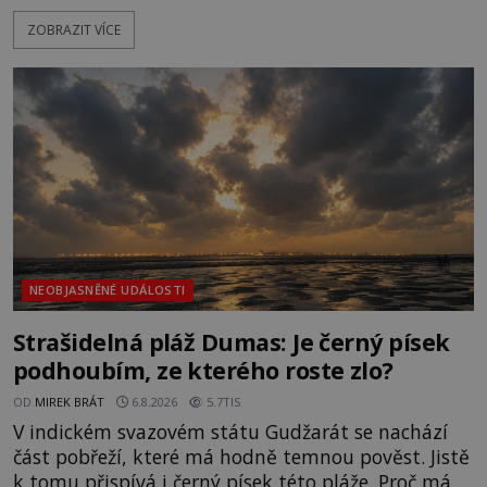
dojde k vůbec prvnímu historicky doloženému
ZOBRAZIT VÍCE
přeletu UFO. Podle záznamů vyzařuje takové
světlo, že vypadá jako „koule hořícího ohně“. Jde
jen o nějaký optický klam, nebo se zde skutečně
právě vznáší mimozemská loď
NEOBJASNĚNÉ UDÁLOSTI
Strašidelná pláž Dumas: Je černý písek
podhoubím, ze kterého roste zlo?
OD
MIREK BRÁT
6.8.2026
5.7TIS
V indickém svazovém státu Gudžarát se nachází
část pobřeží, které má hodně temnou pověst. Jistě
k tomu přispívá i černý písek této pláže. Proč má