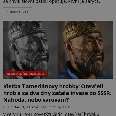
za chvíli slovní palbu opětuje. První je zarytá
katolička, druhá přesvědčená kališnice. A každá z
ZOBRAZIT VÍCE
nich se usídlí na jedné z věží slavného hradu
Trosky. Šlechtic Ota IV. z Bergova (1399–1452) patří
mezi vůdce protihusitského boje. Za manželku má
skutečně jistou
NEOBJASNĚNÉ UDÁLOSTI
Kletba Tamerlánovy hrobky: Otevřeli
hrob a za dva dny začala invaze do SSSR.
Náhoda, nebo varování?
OD
HELENA STEJSKALOVÁ
4.8.2026
3.1TIS
V červnu 1941 sovětští vědci otevírají hrobku