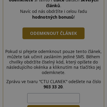
článků
.
Navíc od nás obdržíte i celou řadu
hodnotných bonusů
!
ODEMKNOUT ČLÁNEK
Pokud si přejete odemknout pouze tento článek,
můžete tak učinit zasláním jediné SMS. Během
chvilky obdržíte číselný kód, který opíšete do
následujícího okénka a kliknutím na tlačítko jej
odemknete.
Zprávu ve tvaru "CTU CLANEK" odešlete na číslo
903 33 20
.