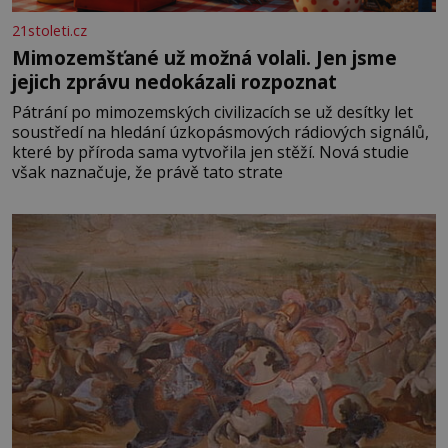
21stoleti.cz
Mimozemšťané už možná volali. Jen jsme
jejich zprávu nedokázali rozpoznat
Pátrání po mimozemských civilizacích se už desítky let
soustředí na hledání úzkopásmových rádiových signálů,
které by příroda sama vytvořila jen stěží. Nová studie
však naznačuje, že právě tato strate