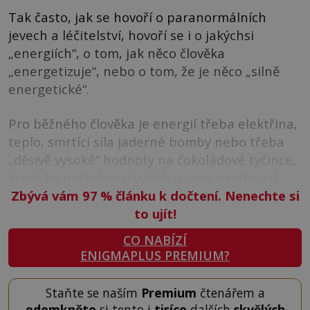
Tak často, jak se hovoří o paranormálních
jevech a léčitelství, hovoří se i o jakýchsi
„energiích“, o tom, jak něco člověka
„energetizuje“, nebo o tom, že je něco „silně
energetické“.
Pro běžného člověka je energií třeba elektřina,
teplo, smrtící síla jaderné bomby nebo třeba
„děsivě vysoké“ hodnoty na čokoládové tyčince,
které by potřeboval vyběhat, aby neztloustl.
Zbývá vám 97
%
článku k dočtení. Nenechte si
to ujít!
CO NABÍZÍ
ENIGMAPLUS PREMIUM?
Staňte se naším
Premium
čtenářem a
odemkněte
si tento i
tisíce
dalších
skvělých