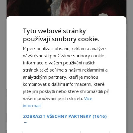
Tyto webové stránky
používají soubory cookie.
K personalizaci obsahu, reklam a analýze
návštěvnosti používáme soubory cookie.
Informace o vašem používání našich
stránek také sdílíme s našimi reklamními a
analytickými partnery, kteří je mohou
kombinovat s dalšími informacemi, které
jste jim poskytli nebo které shromáždili při
vašem používání jejich služeb.
Více
informací
ZOBRAZIT VŠECHNY PARTNERY
(1616)
Vesmír a technologie
→
Co zachycují tajemné snímky