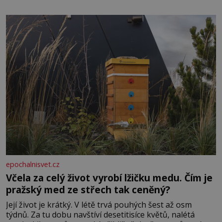
obdobím. Od té chvíle, co máme vnoučata, mi dcera čím
dál častěji volá o pomoc, co se hlídání týče. Dalo by se
epochalnisvet.cz
Včela za celý život vyrobí lžičku medu. Čím je
pražský med ze střech tak ceněný?
Její život je krátký. V létě trvá pouhých šest až osm
týdnů. Za tu dobu navštíví desetitisíce květů, nalétá