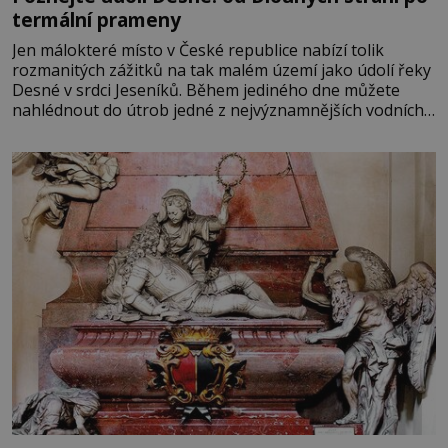
termální prameny
Jen málokteré místo v České republice nabízí tolik
rozmanitých zážitků na tak malém území jako údolí řeky
Desné v srdci Jeseníků. Během jediného dne můžete
nahlédnout do útrob jedné z nejvýznamnějších vodních
elektráren v Evropě, vydat se na horské hřebeny, projet
se na koloběžce a den zakončit poznáváním památek ve
Velkých Losinách nebo v termálním