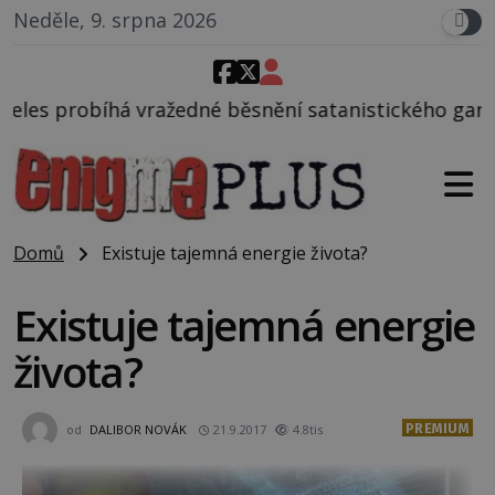
Neděle, 9. srpna 2026
 běsnění satanistického gangu vedeného Charlesem 
Domů
Existuje tajemná energie života?
Existuje tajemná energie
života?
PREMIUM
od
DALIBOR NOVÁK
21.9.2017
4.8tis