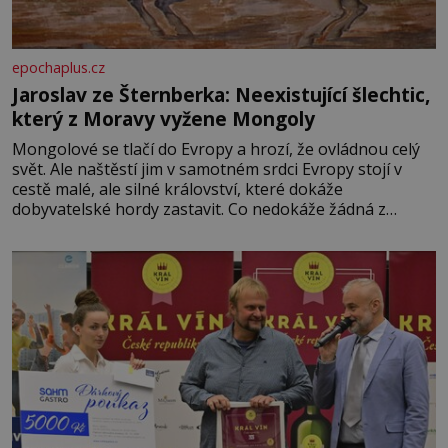
epochaplus.cz
Jaroslav ze Šternberka: Neexistující šlechtic,
který z Moravy vyžene Mongoly
Mongolové se tlačí do Evropy a hrozí, že ovládnou celý
svět. Ale naštěstí jim v samotném srdci Evropy stojí v
cestě malé, ale silné království, které dokáže
dobyvatelské hordy zastavit. Co nedokáže žádná z
asijských říší, co nedokážou Němci – to dokáže český
král. Nebo že by ne? Mongolové od roku 1223 postupují
podél Kaspického a Azovského moře,