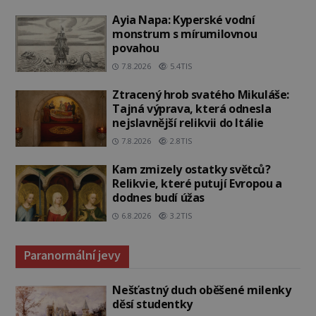
Ayia Napa: Kyperské vodní
monstrum s mírumilovnou
povahou
7.8.2026
5.4TIS
Ztracený hrob svatého Mikuláše:
Tajná výprava, která odnesla
nejslavnější relikvii do Itálie
7.8.2026
2.8TIS
Kam zmizely ostatky světců?
Relikvie, které putují Evropou a
dodnes budí úžas
6.8.2026
3.2TIS
Paranormální jevy
Nešťastný duch oběšené milenky
děsí studentky