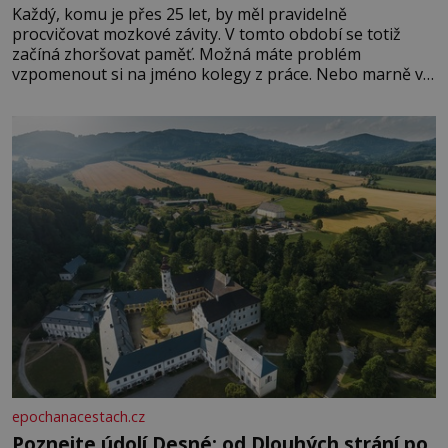
Každý, komu je přes 25 let, by měl pravidelně
procvičovat mozkové závity. V tomto období se totiž
začíná zhoršovat paměť. Možná máte problém
vzpomenout si na jméno kolegy z práce. Nebo marně v
paměti lovíte název knížky, kterou jste nedávno přečetli.
Je to opravdu tak, s věkem jako kdyby se paměť
rozhodla stávkovat. Cvičte
epochanacestach.cz
Poznejte údolí Desné: od Dlouhých strání po