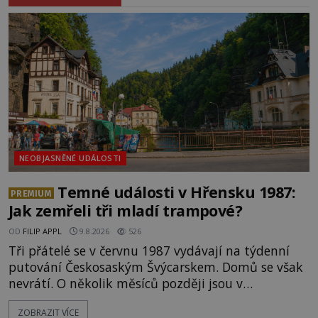
NEOBJASNĚNÉ UDÁLOSTI
Temné události v Hřensku 1987:
PREMIUM
Jak zemřeli tři mladí trampové?
OD
FILIP APPL
9.8.2026
526
Tři přátelé se v červnu 1987 vydávají na týdenní
putování Českosaským Švýcarskem. Domů se však
nevrátí. O několik měsíců později jsou v
nepřístupných skalách u Hřenska nalezeny jejich
ZOBRAZIT VÍCE
kostry – a s nimi stopy, které se jen obtížně slučují