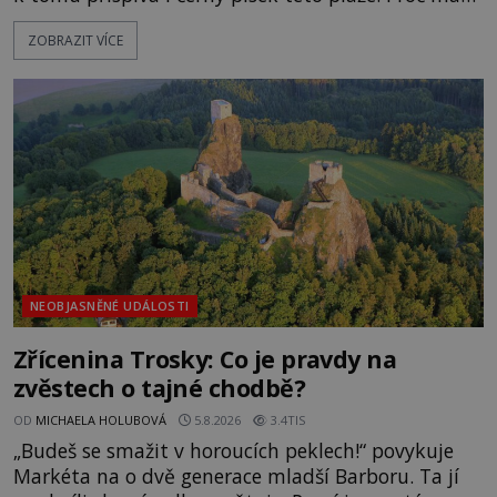
pláž takové netypické zbarvení? Nakolik jsou
ZOBRAZIT VÍCE
pravdivé historky, že zde došlo k nevysvětlitelným
zmizením turistů? Ti, kteří se nebojí, nás mohou
následovat. Vstupujeme na pláž Dumas ve městě
Surat. Gu
NEOBJASNĚNÉ UDÁLOSTI
Zřícenina Trosky: Co je pravdy na
zvěstech o tajné chodbě?
OD
MICHAELA HOLUBOVÁ
5.8.2026
3.4TIS
„Budeš se smažit v horoucích peklech!“ povykuje
Markéta na o dvě generace mladší Barboru. Ta jí