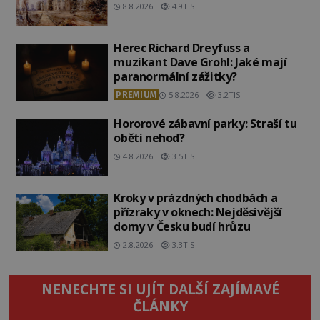
8.8.2026
4.9TIS
Herec Richard Dreyfuss a
muzikant Dave Grohl: Jaké mají
paranormální zážitky?
PREMIUM
5.8.2026
3.2TIS
Hororové zábavní parky: Straší tu
oběti nehod?
4.8.2026
3.5TIS
Kroky v prázdných chodbách a
přízraky v oknech: Nejděsivější
domy v Česku budí hrůzu
2.8.2026
3.3TIS
NENECHTE SI UJÍT DALŠÍ ZAJÍMAVÉ
ČLÁNKY