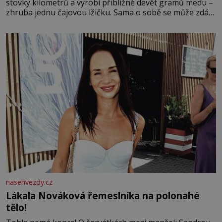
stovky kilometrů a vyrobí přibližně devět gramů medu –
zhruba jednu čajovou lžičku. Sama o sobě se může zdát
bezvýznamná. Teprve když se spojí s dalšími desítkami
tisíc příslušnic svého včelstva, vznikne jeden z
nejdokonalejších organismů
nasehvezdy.cz
Lákala Nováková řemeslníka na polonahé
tělo!