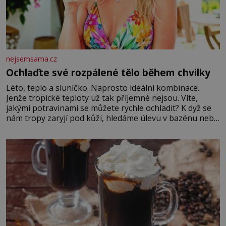
nejsemsama.cz
Ochlaďte své rozpálené tělo během chvilky
Léto, teplo a sluníčko. Naprosto ideální kombinace.
Jenže tropické teploty už tak příjemné nejsou. Víte,
jakými potravinami se můžete rychle ochladit? K dyž se
nám tropy zaryjí pod kůži, hledáme úlevu v bazénu nebo
pomocí klimatizace. Jenže ne vždycky můžeme být v jejich
blízkosti. Nemusíte však zoufat. Pokud budete mít
promyšlený jídelníček, žadné pařáky si na vás