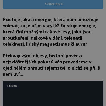
Sdílet na X
Existuje jakási energie, která nám umožňuje
vnímat, co je očím skryté? Existuje energie,
která činí možnými takové jevy, jako jsou
proutkaření, dálkové vidění, telepatii,
telekinezi, lidský magnetismus či auru?
Překvapivými objevy, historií pověr a
nejzvláštnějších pokusů vás provedeme v
ojedinělém shrnutí tajemství, o nichž se příliš
nemluví…
Reklama