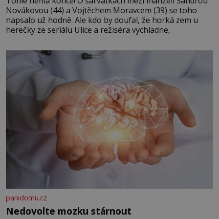
Tohle nemá konce! O šarvátkách mezi manželi Sandrou
Novákovou (44) a Vojtěchem Moravcem (39) se toho
napsalo už hodně. Ale kdo by doufal, že horká zem u
herečky ze seriálu Ulice a režiséra vychladne,
panidomu.cz
Nedovolte mozku stárnout