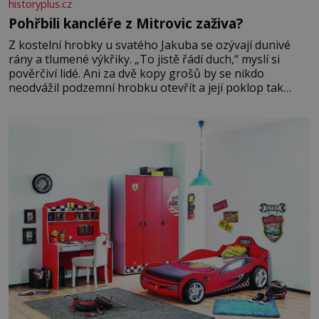
historyplus.cz
Pohřbili kancléře z Mitrovic zaživa?
Z kostelní hrobky u svatého Jakuba se ozývají dunivé
rány a tlumené výkřiky. „To jistě řádí duch,“ myslí si
pověrčiví lidé. Ani za dvě kopy grošů by se nikdo
neodvážil podzemní hrobku otevřít a její poklop tak
raději jen skrápí svěcenou vodou. Za několik dní divné
burácení skutečně ustane. Když o mnoho let později
hrobku