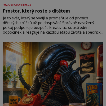
rezidenceonline.cz
Prostor, který roste s dítětem
Je to svět, který se vyvíjí a proměňuje od prvních
dětských krůčků až po dospívání. Správně navržený
pokoj podporuje bezpečí, kreativitu, soustředění i
odpočinek a reaguje na každou etapu života a specifické
potřeby dítěte. Pro nejmenší je klíčová jednoduchost,
měkkost a bezpečí, proto by pokoj miminka měl působit
především klidně a útulně. Předškolní věk je