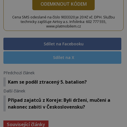
ODEMKNOUT KÓDEM
Cena SMS odeslané na číslo 9033320 je 20 Kč vč. DPH. Službu
technicky zajišťuje Airtoy a.s. Infolinka: 602 777 555,
www.platmobilem.cz
Sdílet na Facebooku
Sdílet na X
Předchozí článek
Kam se poděl ztracený 5. batalion?
Další článek
Případ zajatců z Koreje: Byli drženi, mučeni a
nakonec zabiti v Československu?
Související články