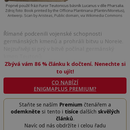
Poprvé použil frázi Furor Teutonicus básník Lucanus v díle Pharsalia.
Zdroj foto: Book printed by the Officina Plantiniana (Plantin/Moretus),
Antwerp. Scan by Aristeas, Public domain, via Wikimedia Commons
Římané podcenili vojenské schopnosti
germánských kmenů a prohráli bitvu u Noreie.
Nejzuřivěji si prý v bitvě počínal germánský
kmen Teutonů.
Zbývá vám 86
%
článku k dočtení. Nenechte si
to ujít!
CO NABÍZÍ
ENIGMAPLUS PREMIUM?
Staňte se naším
Premium
čtenářem a
odemkněte
si tento i
tisíce
dalších
skvělých
článků
.
Navíc od nás obdržíte i celou řadu