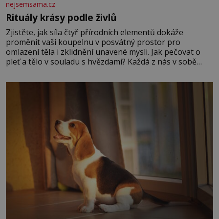
nejsemsama.cz
Rituály krásy podle živlů
Zjistěte, jak síla čtyř přírodních elementů dokáže
proměnit vaši koupelnu v posvátný prostor pro
omlazení těla i zklidnění unavené mysli. Jak pečovat o
pleť a tělo v souladu s hvězdami? Každá z nás v sobě
nese otisk vesmíru, který se projevuje nejen v naší
povaze, ale i v potřebách naší pokožky. Ohnivá znamení
Ženy narozené ve znamení Berana, Lva a Střelce v sobě
nesou žár, odvahu a neutuchající elán. Vaše