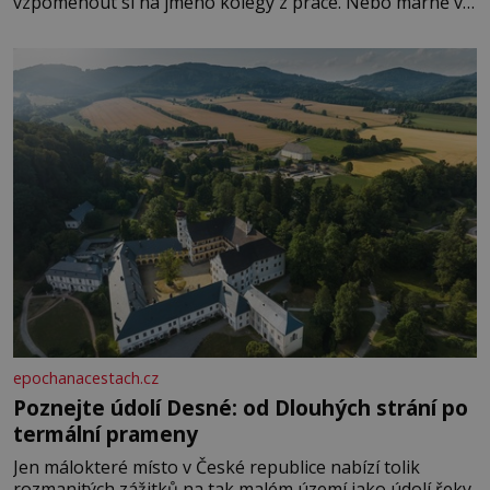
vzpomenout si na jméno kolegy z práce. Nebo marně v
paměti lovíte název knížky, kterou jste nedávno přečetli.
Je to opravdu tak, s věkem jako kdyby se paměť
rozhodla stávkovat. Cvičte
epochanacestach.cz
Poznejte údolí Desné: od Dlouhých strání po
termální prameny
Jen málokteré místo v České republice nabízí tolik
rozmanitých zážitků na tak malém území jako údolí řeky