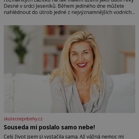
Desné v srdci Jeseníků. Během jediného dne můžete
nahlédnout do útrob jedné z nejvýznamnějších vodních
elektráren v Evropě, vydat se na horské hřebeny, projet
se na koloběžce a den zakončit poznáváním památek ve
Velkých Losinách nebo v termálním
skutecnepribehy.cz
Souseda mi poslalo samo nebe!
Celý život jsem si vystačila sama. Až vážná nemoc mi