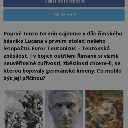
Sdílet na Facebooku
Sdílet na X
Poprvé tento termín najdeme v díle římského
básníka Lucana v prvním století našeho
letopočtu. Furor Teutonicus – Teutonská
zběsilost. I v bojích ostřílení Římané si všimli
neuvěřitelné zuřivosti, zběsilosti chcete-li, se
kterou bojovaly germánské kmeny. Co mohlo
být její příčinou?