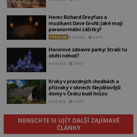
Herec Richard Dreyfuss a
muzikant Dave Grohl: Jaké mají
paranormální zážitky?
PREMIUM
5.8.2026
3.0TIS
Hororové zábavní parky: Straší tu
oběti nehod?
4.8.2026
3.4TIS
Kroky v prázdných chodbách a
přízraky v oknech: Nejděsivější
domy v Česku budí hrůzu
2.8.2026
3.3TIS
NENECHTE SI UJÍT DALŠÍ ZAJÍMAVÉ
ČLÁNKY