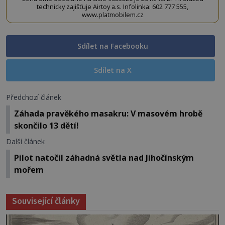
technicky zajišťuje Airtoy a.s. Infolinka: 602 777 555,
www.platmobilem.cz
Sdílet na Facebooku
Sdílet na X
Předchozí článek
Záhada pravěkého masakru: V masovém hrobě
skončilo 13 dětí!
Další článek
Pilot natočil záhadná světla nad Jihočínským
mořem
Související články