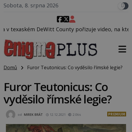
Sobota, 8. srpna 2026
unty pořizuje video, na kterém před jeho vozem po c
Domů
Furor Teutonicus: Co vyděsilo římské legie?
Furor Teutonicus: Co
vyděsilo římské legie?
PREMIUM
od
MIREK BRÁT
12.12.2021
2.0tis