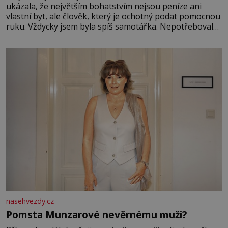
ukázala, že největším bohatstvím nejsou peníze ani
vlastní byt, ale člověk, který je ochotný podat pomocnou
ruku. Vždycky jsem byla spíš samotářka. Nepotřebovala
jsem kolem sebe partu kamarádek ani partnera. Stačily
mi knihy, práce a hlavně klid. Hned po studiích jsem
odešla z rodného města,
nasehvezdy.cz
Pomsta Munzarové nevěrnému muži?