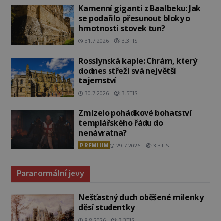
Kamenní giganti z Baalbeku: Jak
se podařilo přesunout bloky o
hmotnosti stovek tun?
31.7.2026
3.3TIS
Rosslynská kaple: Chrám, který
dodnes střeží svá největší
tajemství
30.7.2026
3.5TIS
Zmizelo pohádkové bohatství
templářského řádu do
nenávratna?
PREMIUM
29.7.2026
3.3TIS
Paranormální jevy
Nešťastný duch oběšené milenky
děsí studentky
8.8.2026
3.3TIS