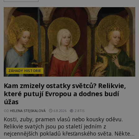
italských námořníků otevírá hrob svatého
Mikuláše a odváží jeho ostatky přes moře do Bari.
Je to zbožná záchrana před nebezpečím, nebo
promyšlená krádež,
ZÁHADY HISTORIE
Kam zmizely ostatky světců? Relikvie,
které putují Evropou a dodnes budí
úžas
OD
HELENA STEJSKALOVÁ
6.8.2026
2.8TIS
Kosti, zuby, pramen vlasů nebo kousky oděvu.
Relikvie svatých jsou po staletí jedním z
nejcennějších pokladů křesťanského světa. Některé