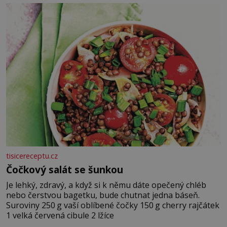
tisicereceptu.cz
Čočkový salát se šunkou
Je lehký, zdravý, a když si k němu dáte opečený chléb
nebo čerstvou bagetku, bude chutnat jedna báseň.
Suroviny 250 g vaší oblíbené čočky 150 g cherry rajčátek
1 velká červená cibule 2 lžíce