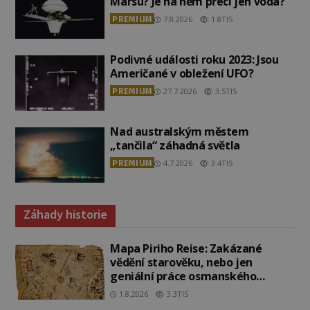
Marsu? Je na něm přeci jen voda?
PREMIUM
7.8.2026
1.8TIS
Podivné události roku 2023: Jsou
Američané v obležení UFO?
PREMIUM
27.7.2026
3.5TIS
Nad australským městem
„tančila“ záhadná světla
PREMIUM
4.7.2026
3.4TIS
Záhady historie
Mapa Piriho Reise: Zakázané
vědění starověku, nebo jen
geniální práce osmanského
admirála?
1.8.2026
3.3TIS