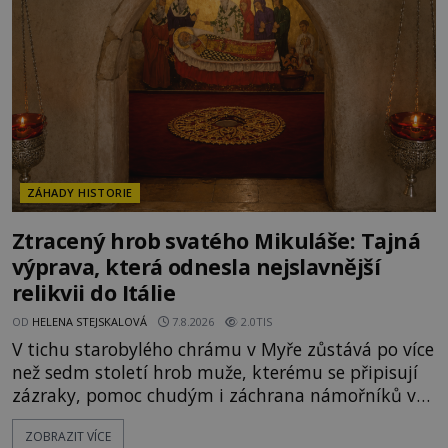
legendami o něm ukrývat nějaký pravdivý základ?
V blízkosti Mysu Greco, jak se přez
ZÁHADY HISTORIE
Ztracený hrob svatého Mikuláše: Tajná
výprava, která odnesla nejslavnější
relikvii do Itálie
OD
HELENA STEJSKALOVÁ
7.8.2026
2.0TIS
V tichu starobylého chrámu v Myře zůstává po více
než sedm století hrob muže, kterému se připisují
zázraky, pomoc chudým i záchrana námořníků v
bouřích. Pak ale přichází rok 1087 a klidné místo
ZOBRAZIT VÍCE
se mění v dějiště podivné noční výpravy. Skupina