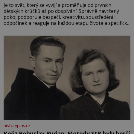
Je to svět, který se vyvíjí a proměňuje od prvních
dětských krůčků až po dospívání. Správně navržený
pokoj podporuje bezpečí, kreativitu, soustředění i
odpočinek a reaguje na každou etapu života a specifické
potřeby dítěte. Pro nejmenší je klíčová jednoduchost,
měkkost a bezpečí, proto by pokoj miminka měl působit
především klidně a útulně. Předškolní věk je
historyplus.cz
Kněz Bohuslav Burian: Metody StB byly horší