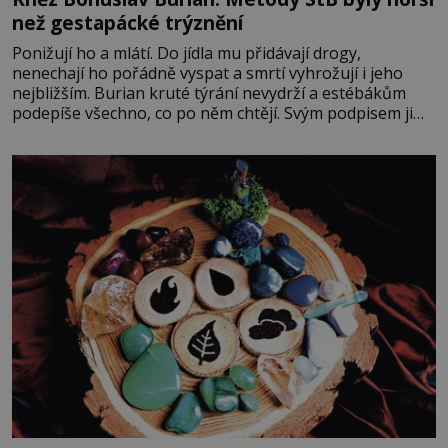
než gestapácké trýznění
Ponižují ho a mlátí. Do jídla mu přidávají drogy,
nenechají ho pořádně vyspat a smrtí vyhrožují i jeho
nejbližším. Burian kruté týrání nevydrží a estébákům
podepíše všechno, co po něm chtějí. Svým podpisem jim
potvrdí také to, že na něj během výslechů nikdo nevyvíjel
fyzický ani psychický nátlak. Syn brněnského řezníka
chce být knězem a