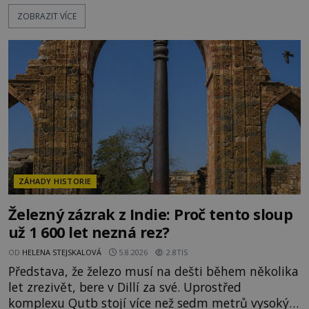
mají pečlivě doloženou historii, jiné provází
ZOBRAZIT VÍCE
záhady, krádeže i nečekané objevy. Jejich osudy
připomínají dobrodružné romány, přesto se opírají
o skutečné historické události. Ve středověké
Evropě mají relikvie mimořádnou hodnotu. Nejsou
jen předmětem úcty
ZÁHADY HISTORIE
Železný zázrak z Indie: Proč tento sloup
už 1 600 let nezná rez?
OD
HELENA STEJSKALOVÁ
5.8.2026
2.8TIS
Představa, že železo musí na dešti během několika
let zrezivět, bere v Dillí za své. Uprostřed
komplexu Qutb stojí více než sedm metrů vysoký