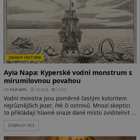
ZÁHADY HISTORIE
Ayia Napa: Kyperské vodní monstrum s
mírumilovnou povahou
OD
FILIP APPL
7.8.2026
4.5TIS
Vodní monstra jsou poměrně častým koloritem
nejrůznějších jezer, řek či ostrovů. Mnozí skeptici
to přikládají hlavně snaze dané místo zviditelnit a
přitáhnout k němu pozornost záhadám
ZOBRAZIT VÍCE
nakloněných turistů. Je to také případ kyperského
tvora jménem Ayia Napa? Nebo se může za