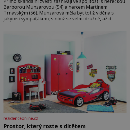
Přímo skandální zvěsti zaznívají ve spojitosti s herečkou
Barborou Munzarovou (54) a hercem Martinem
Trnavským (56). Munzarová měla být totiž viděna s
jakýmsi sympaťákem, s nímž se velmi družně, až d
rezidenceonline.cz
Prostor, který roste s dítětem