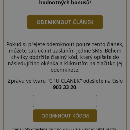
hodnotných bonusů
!
ODEMKNOUT ČLÁNEK
Pokud si přejete odemknout pouze tento článek,
můžete tak učinit zasláním jediné SMS. Během
chvilky obdržíte číselný kód, který opíšete do
následujícího okénka a kliknutím na tlačítko jej
odemknete.
Zprávu ve tvaru "CTU CLANEK" odešlete na číslo
903 33 20
.
ODEMKNOUT KÓDEM
Cena SMS odeslané na číslo 9033320 je 20 Kč vč. DPH. Službu