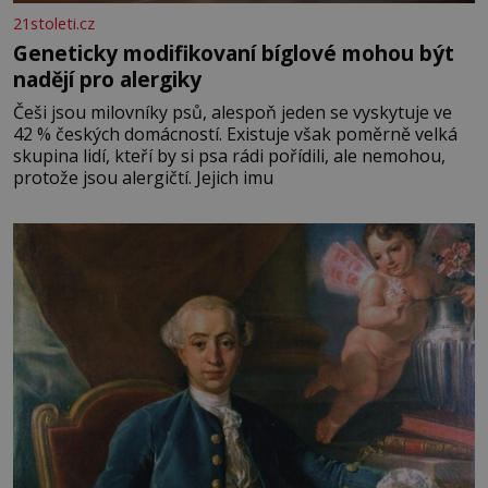
21stoleti.cz
Geneticky modifikovaní bíglové mohou být
nadějí pro alergiky
Češi jsou milovníky psů, alespoň jeden se vyskytuje ve
42 % českých domácností. Existuje však poměrně velká
skupina lidí, kteří by si psa rádi pořídili, ale nemohou,
protože jsou alergičtí. Jejich imu