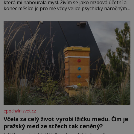
která mi nabourala mysl. Živím se jako mzdová účetní a
konec měsíce je pro mě vždy velice psychicky náročným
obdobím. Od té chvíle, co máme vnoučata, mi dcera čím
dál častěji volá o pomoc, co se hlídání týče. Dalo by se
epochalnisvet.cz
Včela za celý život vyrobí lžičku medu. Čím je
pražský med ze střech tak ceněný?