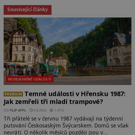
Související články
NEOBJASNĚNÉ UDÁLOSTI
Temné události v Hřensku 1987:
PREMIUM
Jak zemřeli tři mladí trampové?
OD
FILIP APPL
9.8.2026
1.4TIS
Tři přátelé se v červnu 1987 vydávají na týdenní
putování Českosaským Švýcarskem. Domů se však
nevrátí. O několik měsíců později jsou v