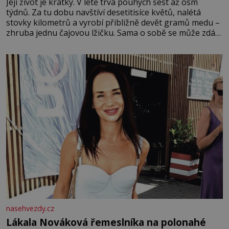
Její život je krátký. V létě trvá pouhých šest až osm
týdnů. Za tu dobu navštíví desetitisíce květů, nalétá
stovky kilometrů a vyrobí přibližně devět gramů medu –
zhruba jednu čajovou lžičku. Sama o sobě se může zdát
bezvýznamná. Teprve když se spojí s dalšími desítkami
tisíc příslušnic svého včelstva, vznikne jeden z
nejdokonalejších organismů
nasehvezdy.cz
Lákala Nováková řemeslníka na polonahé