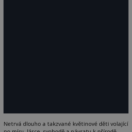
Netrvá dlouho a takzvané květinové děti volající
po míru, lásce, svobodě a návratu k přírodě