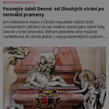
epochanacestach.cz
Poznejte údolí Desné: od Dlouhých strání po
termální prameny
Jen málokteré místo v České republice nabízí tolik
rozmanitých zážitků na tak malém území jako údolí řeky
Desné v srdci Jeseníků. Během jediného dne můžete
nahlédnout do útrob jedné z nejvýznamnějších vodních
elektráren v Evropě, vydat se na horské hřebeny, projet
se na koloběžce a den zakončit poznáváním památek ve
Velkých Losinách nebo v termálním