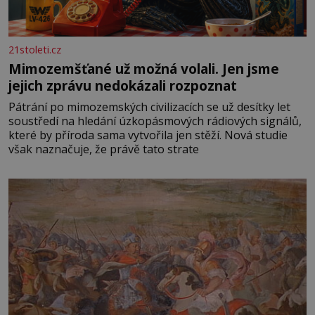
21stoleti.cz
Mimozemšťané už možná volali. Jen jsme
jejich zprávu nedokázali rozpoznat
Pátrání po mimozemských civilizacích se už desítky let
soustředí na hledání úzkopásmových rádiových signálů,
které by příroda sama vytvořila jen stěží. Nová studie
však naznačuje, že právě tato strate