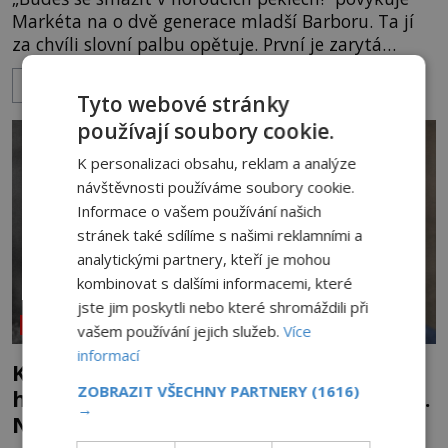
Markéta na o dvě generace mladší Barboru. Ta jí
za chvíli slovní palbu opětuje. První je zarytá
katolička, druhá přesvědčená kališnice. A každá z
ZOBRAZIT VÍCE
nich se usídlí na jedné z věží slavného hradu
Tyto webové stránky
Trosky. Šlechtic Ota IV. z Bergova (1399–1452) patří
používají soubory cookie.
mezi vůdce protihusitského boje. Za manželku má
skutečně jistou
K personalizaci obsahu, reklam a analýze
návštěvnosti používáme soubory cookie.
Informace o vašem používání našich
stránek také sdílíme s našimi reklamními a
analytickými partnery, kteří je mohou
kombinovat s dalšími informacemi, které
jste jim poskytli nebo které shromáždili při
NEOBJASNĚNÉ UDÁLOSTI
vašem používání jejich služeb.
Více
informací
Kletba Tamerlánovy hrobky: Otevřeli
ZOBRAZIT VŠECHNY PARTNERY
(1616)
hrob a za dva dny začala invaze do SSSR.
→
Náhoda, nebo varování?