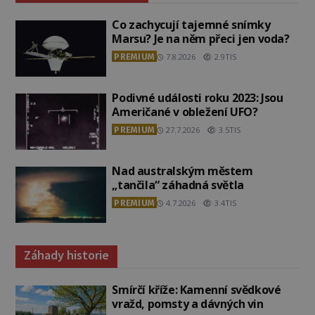
Co zachycují tajemné snímky
Marsu? Je na něm přeci jen voda?
PREMIUM
7.8.2026
2.9TIS
Podivné události roku 2023: Jsou
Američané v obležení UFO?
PREMIUM
27.7.2026
3.5TIS
Nad australským městem
„tančila“ záhadná světla
PREMIUM
4.7.2026
3.4TIS
Záhady historie
Smírčí kříže: Kamenní svědkové
vražd, pomsty a dávných vin