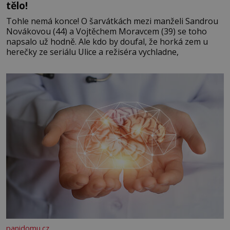
tělo!
Tohle nemá konce! O šarvátkách mezi manželi Sandrou
Novákovou (44) a Vojtěchem Moravcem (39) se toho
napsalo už hodně. Ale kdo by doufal, že horká zem u
herečky ze seriálu Ulice a režiséra vychladne,
panidomu.cz