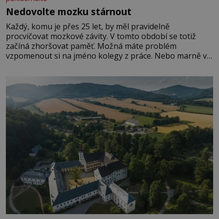
Nedovolte mozku stárnout
Každý, komu je přes 25 let, by měl pravidelně
procvičovat mozkové závity. V tomto období se totiž
začíná zhoršovat paměť. Možná máte problém
vzpomenout si na jméno kolegy z práce. Nebo marně v
paměti lovíte název knížky, kterou jste nedávno přečetli.
Je to opravdu tak, s věkem jako kdyby se paměť
rozhodla stávkovat. Cvičte