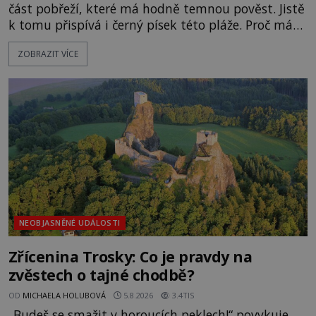
část pobřeží, které má hodně temnou pověst. Jistě
k tomu přispívá i černý písek této pláže. Proč má
pláž takové netypické zbarvení? Nakolik jsou
ZOBRAZIT VÍCE
pravdivé historky, že zde došlo k nevysvětlitelným
zmizením turistů? Ti, kteří se nebojí, nás mohou
následovat. Vstupujeme na pláž Dumas ve městě
Surat. Gu
NEOBJASNĚNÉ UDÁLOSTI
Zřícenina Trosky: Co je pravdy na
zvěstech o tajné chodbě?
OD
MICHAELA HOLUBOVÁ
5.8.2026
3.4TIS
„Budeš se smažit v horoucích peklech!“ povykuje