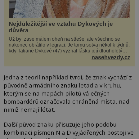
Nejdůležitější ve vztahu Dykových je
důvěra
Už byl zase málem oheň na střeše, ale všechno se
nakonec obrátilo v legraci. Je tomu sotva několik týdnů,
kdy Tatianě Dykové (47) vyznal lásku její dlouholetý
kolega a kamarád. Lidé si hned mysleli, ž...
nasehvezdy.cz
Jedna z teorií například tvrdí, že znak vychází z
původně armádního znaku letadla v kruhu,
kterým se na mapách pilotů válečných
bombardérů označovala chráněná místa, nad
nimiž nemají létat.
Další původ znaku přisuzuje jeho podobu
kombinaci písmen N a D vyjádřených postoji ve