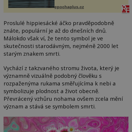
života. Dnes nepochopiteln...
epochaplus.cz
Proslulé hippiesácké áčko pravděpodobně
znáte, populární je až do dnešních dnů.
Málokdo však ví, že tento symbol je ve
skutečnosti starodávným, nejméně 2000 let
starým znakem smrti.
Vychází z takzvaného stromu života, který je
významně vizuálně podobný člověku s
rozpaženýma rukama směřujícíma k nebi a
symbolizuje plodnost a život obecně.
Převrácený vzhůru nohama ovšem zcela mění
význam a stává se symbolem smrti.