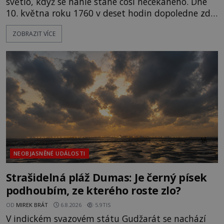
světlo, když se náhle stane cosi nečekaného. Dne
10. května roku 1760 v deset hodin dopoledne zde
dojde k vůbec prvnímu historicky doloženému
ZOBRAZIT VÍCE
přeletu UFO. Podle záznamů vyzařuje takové
světlo, že vypadá jako „koule hořícího ohně“. Jde
jen o nějaký optický klam, nebo se zde skutečně
právě vznáší mimozemská loď
NEOBJASNĚNÉ UDÁLOSTI
Strašidelná pláž Dumas: Je černý písek
podhoubím, ze kterého roste zlo?
OD
MIREK BRÁT
6.8.2026
5.9TIS
V indickém svazovém státu Gudžarát se nachází