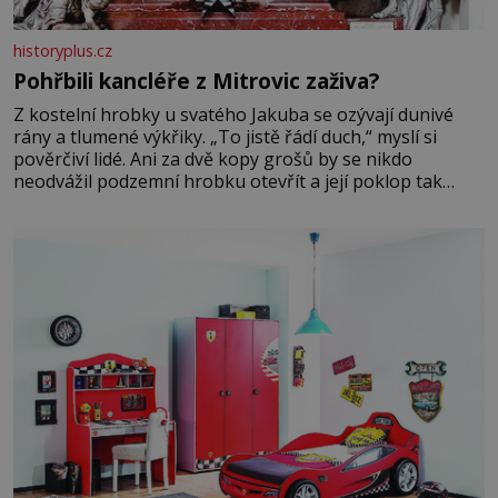
historyplus.cz
Pohřbili kancléře z Mitrovic zaživa?
Z kostelní hrobky u svatého Jakuba se ozývají dunivé
rány a tlumené výkřiky. „To jistě řádí duch,“ myslí si
pověrčiví lidé. Ani za dvě kopy grošů by se nikdo
neodvážil podzemní hrobku otevřít a její poklop tak
raději jen skrápí svěcenou vodou. Za několik dní divné
burácení skutečně ustane. Když o mnoho let později
hrobku