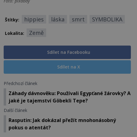
Foto: pixabay
hippies
láska
smrt
SYMBOLIKA
Štítky:
Země
Lokalita:
Sdílet na Facebooku
Sdílet na X
Předchozí článek
Záhady dávnověku: Používali Egypťané žárovky? A
jaké je tajemství Göbekli Tepe?
Další článek
Rasputin: Jak dokázal přežít mnohonásobný
pokus o atentát?