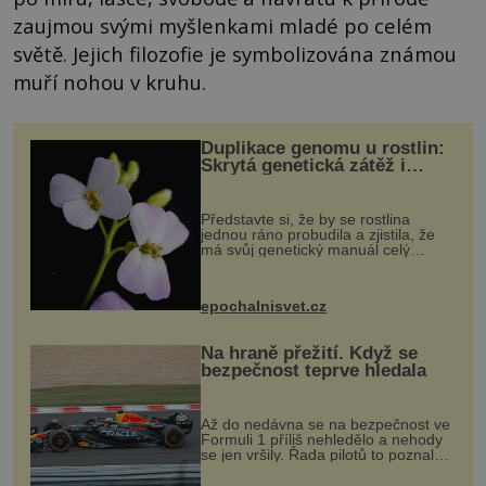
zaujmou svými myšlenkami mladé po celém
světě. Jejich filozofie je symbolizována známou
muří nohou v kruhu.
Duplikace genomu u rostlin:
Skrytá genetická zátěž i
evoluční výhoda
Představte si, že by se rostlina
jednou ráno probudila a zjistila, že
má svůj genetický manuál celý
dvakrát. Přesně to se občas v
přírodě stane – a podle nového
výzkumu to může být pro druhy
epochalnisvet.cz
vstupenka...
Na hraně přežití. Když se
bezpečnost teprve hledala
Až do nedávna se na bezpečnost ve
Formuli 1 příliš nehledělo a nehody
se jen vršily. Řada pilotů to poznala
na vlastní kůži, často s trvalými
následky nebo bohužel i ztrátou