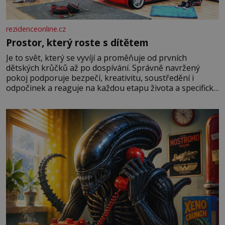
rezidenceonline.cz
Prostor, který roste s dítětem
Je to svět, který se vyvíjí a proměňuje od prvních
dětských krůčků až po dospívání. Správně navržený
pokoj podporuje bezpečí, kreativitu, soustředění i
odpočinek a reaguje na každou etapu života a specifické
potřeby dítěte. Pro nejmenší je klíčová jednoduchost,
měkkost a bezpečí, proto by pokoj miminka měl působit
především klidně a útulně. Předškolní věk je