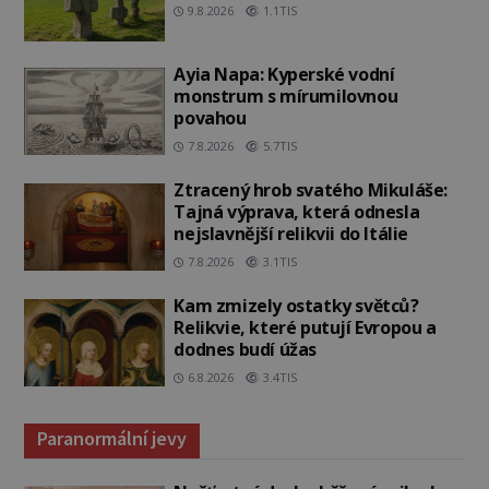
9.8.2026
1.1TIS
Ayia Napa: Kyperské vodní
monstrum s mírumilovnou
povahou
7.8.2026
5.7TIS
Ztracený hrob svatého Mikuláše:
Tajná výprava, která odnesla
nejslavnější relikvii do Itálie
7.8.2026
3.1TIS
Kam zmizely ostatky světců?
Relikvie, které putují Evropou a
dodnes budí úžas
6.8.2026
3.4TIS
Paranormální jevy