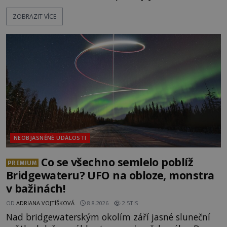
nepřístupných skalách u Hřenska nalezeny jejich
ZOBRAZIT VÍCE
kostry – a s nimi stopy, které se jen obtížně slučují
s nešťastnou náhodou. Zabil mladé trampy
přírodní živel, neznámý útočník, nebo někdo, koho
tehdejší režim nechtěl odhalit? [gallery
ids="171131,171132,1711
NEOBJASNĚNÉ UDÁLOSTI
Co se všechno semlelo poblíž
PREMIUM
Bridgewateru? UFO na obloze, monstra
v bažinách!
OD
ADRIANA VOJTÍŠKOVÁ
8.8.2026
2.5TIS
Nad bridgewaterským okolím září jasné sluneční