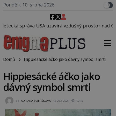
Pondělí, 10. srpna 2026
avírá vzdušný prostor nad Oblastí 51, mohlo to souv
Domů
Hippiesácké áčko jako dávný symbol smrti
Hippiesácké áčko jako
dávný symbol smrti
od
ADRIANA VOJTÍŠKOVÁ
20.8.2021
4.2tis