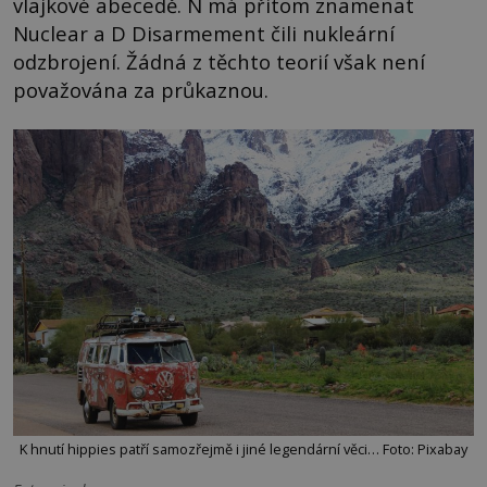
vlajkové abecedě. N má přitom znamenat
Nuclear a D Disarmement čili nukleární
odzbrojení. Žádná z těchto teorií však není
považována za průkaznou.
K hnutí hippies patří samozřejmě i jiné legendární věci… Foto: Pixabay