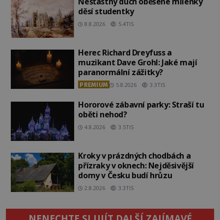
Nešťastný duch oběšené milenky
děsí studentky
8.8.2026
5.4TIS
Herec Richard Dreyfuss a
muzikant Dave Grohl: Jaké mají
paranormální zážitky?
PREMIUM
5.8.2026
3.3TIS
Hororové zábavní parky: Straší tu
oběti nehod?
4.8.2026
3.5TIS
Kroky v prázdných chodbách a
přízraky v oknech: Nejděsivější
domy v Česku budí hrůzu
2.8.2026
3.3TIS
NENECHTE SI UJÍT DALŠÍ ZAJÍMAVÉ