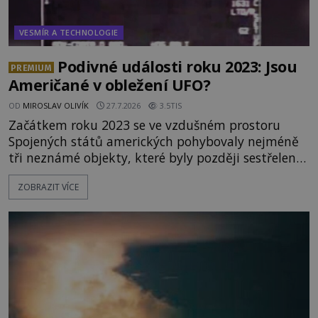
VESMÍR A TECHNOLOGIE
Podivné události roku 2023: Jsou
PREMIUM
Američané v obležení UFO?
OD
MIROSLAV OLIVÍK
27.7.2026
3.5TIS
Začátkem roku 2023 se ve vzdušném prostoru
Spojených států amerických pohybovaly nejméně
tři neznámé objekty, které byly později sestřeleny.
Do dnešních dnů nebyly trosky těchto létajících
ZOBRAZIT VÍCE
těles objeveny. Je možné, že šlo o nějaké nové
armádní výzkumné technologie? Nebo snad byly
mimozemského původu? Dne 4. února roku 2023
vydává