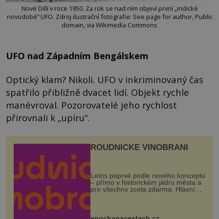
Nové Dillí v roce 1950. Za rok se nad ním objeví první „indické
novodobé“ UFO. Zdroj ilustrační fotografie: See page for author, Public
domain, via Wikimedia Commons
UFO nad Západním Bengálskem
Optický klam? Nikoli. UFO v inkriminovaný čas
spatřilo přibližně dvacet lidí. Objekt rychle
manévroval. Pozorovatelé jeho rychlost
přirovnali k „upíru“.
ROUDNICKÉ VINOBRANÍ
Letos poprvé podle nového konceptu
– přímo v historickém jádru města a
pro všechny zcela zdarma. Hlavní
program se odehraje na Karlově a
Husově náměstí. Návštěvníci se
mohou těšit na víno, burčák, pes...
epochanacestach.cz