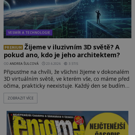
VESMÍR A TECHNOLOGIE
Žijeme v iluzivním 3D světě? A
PREMIUM
pokud ano, kdo je jeho architektem?
OD
ANDREA ŠULCOVÁ
23.6.2026
3.5TIS
Připusťme na chvíli, že všichni žijeme v dokonalém
3D virtuálním světě, ve kterém vše, co máme před
očima, prakticky neexistuje. Každý den se budíme
do počítačové simulace, která je do určité míry k
ZOBRAZIT VÍCE
nerozeznání od skutečného světa. Tato
představa může znít jako námět sci-fi filmu, ve
skutečnosti však jde o seriózní filozofickou hypoté