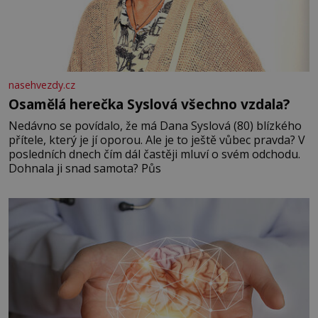
nasehvezdy.cz
Osamělá herečka Syslová všechno vzdala?
Nedávno se povídalo, že má Dana Syslová (80) blízkého
přítele, který je jí oporou. Ale je to ještě vůbec pravda? V
posledních dnech čím dál častěji mluví o svém odchodu.
Dohnala ji snad samota? Půs