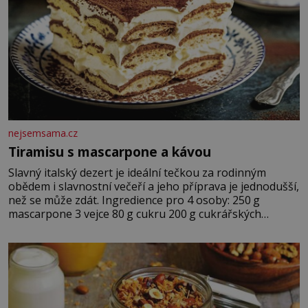
nejsemsama.cz
Tiramisu s mascarpone a kávou
Slavný italský dezert je ideální tečkou za rodinným
obědem i slavnostní večeří a jeho příprava je jednodušší,
než se může zdát. Ingredience pro 4 osoby: 250 g
mascarpone 3 vejce 80 g cukru 200 g cukrářských
piškotů 250 ml silné kávy 2 lžíce amaretta kakao na
posypání Postup: Oddělte žloutky od bílků. Žloutky
vyšlehejte s cukrem do světlé pěny a postupně do nich
vmíchejte mascarpone, aby vznikl hladký