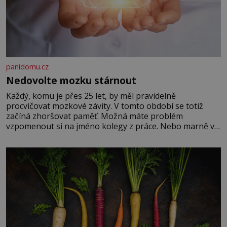
panidomu.cz
Nedovolte mozku stárnout
Každý, komu je přes 25 let, by měl pravidelně
procvičovat mozkové závity. V tomto období se totiž
začíná zhoršovat paměť. Možná máte problém
vzpomenout si na jméno kolegy z práce. Nebo marně v
paměti lovíte název knížky, kterou jste nedávno přečetli.
Je to opravdu tak, s věkem jako kdyby se paměť
rozhodla stávkovat. Cvičte