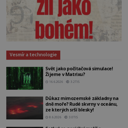
Vesmír a technologie
Svět jako počítačová simulace!
Žijeme v Matrixu?
16.6.2026
3.2TIS
Důkaz mimozemské základny na
dně moře? Rudé skvrny v oceánu,
ze kterých srší blesky!
8.6.2026
3.0TIS