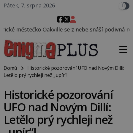
Pátek, 7. srpna 2026
lle se z nebe snáší podivná rosolovitá látka nezná
Domů
Historické pozorování UFO nad Novým Dillí:
Letělo prý rychleji než „upír“!
Historické pozorování
UFO nad Novým Dillí:
Letělo prý rychleji než
„upír“!