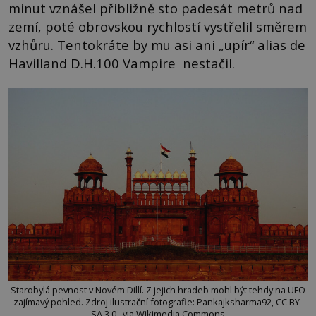
minut vznášel přibližně sto padesát metrů nad
zemí, poté obrovskou rychlostí vystřelil směrem
vzhůru. Tentokráte by mu asi ani „upír“ alias de
Havilland D.H.100 Vampire nestačil.
Starobylá pevnost v Novém Dillí. Z jejich hradeb mohl být tehdy na UFO
zajímavý pohled. Zdroj ilustrační fotografie: Pankajksharma92, CC BY-
SA 3.0 , via Wikimedia Commons