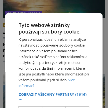
VESMÍR A TECHNOLOGIE
Nad australským městem
Tyto webové stránky
PREMIUM
„tančila“ záhadná světla
používají soubory cookie.
OD
EVA SOUKUPOVÁ
4.7.2026
3.4TIS
K personalizaci obsahu, reklam a analýze
Noční oblohu nad okrajem severoaustralského
návštěvnosti používáme soubory cookie.
města Darwin rozzářila záhadná světla
Informace o vašem používání našich
neznámého původu. Modré světelné koule byly
stránek také sdílíme s našimi reklamními a
viditelné nejméně dvacet minut, během nichž se
analytickými partnery, kteří je mohou
ZOBRAZIT VÍCE
opakovaně objevovaly a zase mizely. Svědek, který
kombinovat s dalšími informacemi, které
úkaz zachytil na mobilní telefon, se domnívá, že
jste jim poskytli nebo které shromáždili při
mohlo jít o návštěvu ze světa duchů. Záhadný
vašem používání jejich služeb.
Více
záznam okamžitě rozpoutal deb
informací
ZOBRAZIT VŠECHNY PARTNERY
(1616)
→