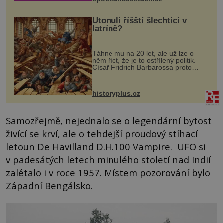
Utonuli říšští šlechtici v
latríně?
Táhne mu na 20 let, ale už lze o
něm říct, že je to ostřílený politik.
Císař Fridrich Barbarossa proto
posílá svého syna a dědice Jindřicha
VI. do Erfurtu, aby se stal
prostředníkem při řešení sporu m...
historyplus.cz
Samozřejmě, nejednalo se o legendární bytost
živící se krví, ale o tehdejší proudový stíhací
letoun De Havilland D.H.100 Vampire. UFO si
v padesátých letech minulého století nad Indií
zalétalo i v roce 1957. Místem pozorování bylo
Západní Bengálsko.