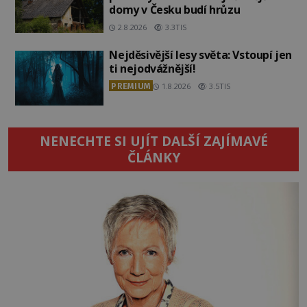
domy v Česku budí hrůzu
2.8.2026
3.3TIS
Nejděsivější lesy světa: Vstoupí jen
ti nejodvážnější!
PREMIUM
1.8.2026
3.5TIS
NENECHTE SI UJÍT DALŠÍ ZAJÍMAVÉ
ČLÁNKY