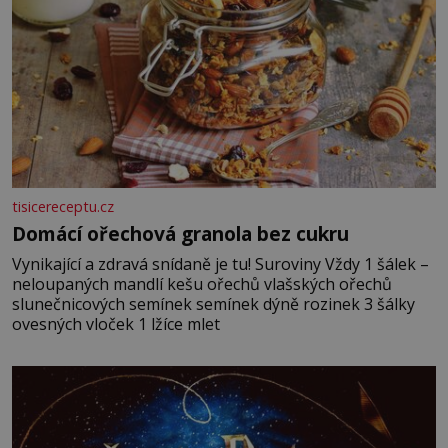
tisicereceptu.cz
Domácí ořechová granola bez cukru
Vynikající a zdravá snídaně je tu! Suroviny Vždy 1 šálek –
neloupaných mandlí kešu ořechů vlašských ořechů
slunečnicových semínek semínek dýně rozinek 3 šálky
ovesných vloček 1 lžíce mlet