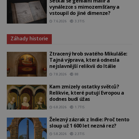
Setkal se geniální malíř a
vynálezce s mimozemšťany a
vstoupil do jiné dimenze?
7.6.2026
3.3TIS
Záhady historie
Ztracený hrob svatého Mikuláše:
Tajná výprava, která odnesla
nejslavnější relikvii do Itálie
7.8.2026
88
Kam zmizely ostatky světců?
Relikvie, které putují Evropou a
dodnes budí úžas
6.8.2026
1.7TIS
Železný zázrak z Indie: Proč tento
sloup už 1 600 let nezná rez?
5.8.2026
2.3TIS