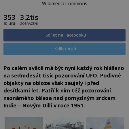
Wikimedia Commons
353
3.2tis
SDÍLENÍ
ZOBRAZENÍ
Sdílet na Facebooku
Sdílet na X
Po celém světě má být nyní každý rok hlášeno
na sedmdesát tisíc pozorování UFO. Podivné
objekty na obloze však zaujaly i před
desítkami let. Patří k nim též pozorování
neznámého tělesa
nad pomyslným srdcem
Indie – Novým Dillí v roce 1951.