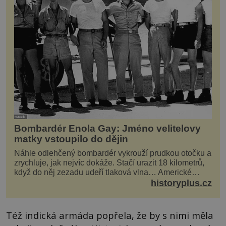
Bombardér Enola Gay: Jméno velitelovy
matky vstoupilo do dějin
Náhle odlehčený bombardér vykrouží prudkou otočku a
zrychluje, jak nejvíc dokáže. Stačí urazit 18 kilometrů,
když do něj zezadu udeří tlaková vlna… Americké
rozhodnutí svrhnout ničivou jadernou bombu ...
historyplus.cz
Též indická armáda popřela, že by s nimi měla