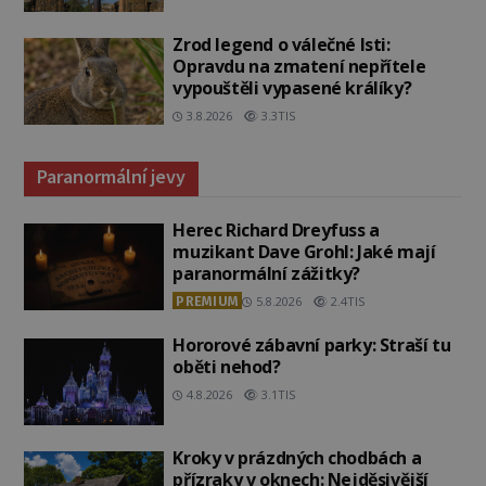
Zrod legend o válečné lsti:
Opravdu na zmatení nepřítele
vypouštěli vypasené králíky?
3.8.2026
3.3TIS
Paranormální jevy
Herec Richard Dreyfuss a
muzikant Dave Grohl: Jaké mají
paranormální zážitky?
PREMIUM
5.8.2026
2.4TIS
Hororové zábavní parky: Straší tu
oběti nehod?
4.8.2026
3.1TIS
Kroky v prázdných chodbách a
přízraky v oknech: Nejděsivější