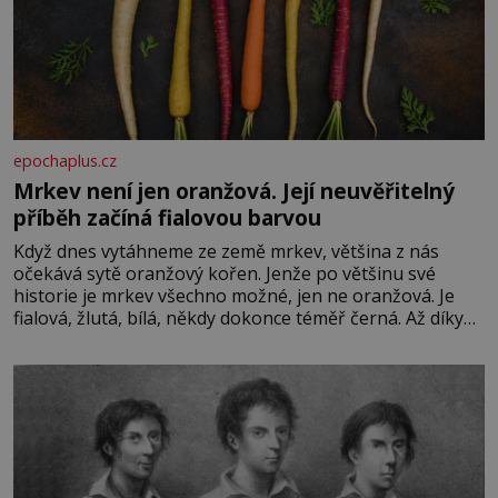
epochaplus.cz
Mrkev není jen oranžová. Její neuvěřitelný
příběh začíná fialovou barvou
Když dnes vytáhneme ze země mrkev, většina z nás
očekává sytě oranžový kořen. Jenže po většinu své
historie je mrkev všechno možné, jen ne oranžová. Je
fialová, žlutá, bílá, někdy dokonce téměř černá. Až díky
stovkám let pečlivého šlechtění se z ní stává zelenina,
bez které si českou zahradu ani nedokážeme představit.
Její příběh je