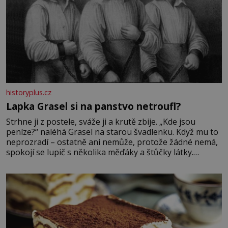
historyplus.cz
Lapka Grasel si na panstvo netroufl?
Strhne ji z postele, sváže ji a krutě zbije. „Kde jsou
peníze?“ naléhá Grasel na starou švadlenku. Když mu to
neprozradí – ostatně ani nemůže, protože žádné nemá,
spokojí se lupič s několika měďáky a štůčky látky.
Zraněná žena pár dní nato umírá. Je to muž nebývale
krutý. Jeho činy budí hrůzu ještě dlouho po jeho smrti