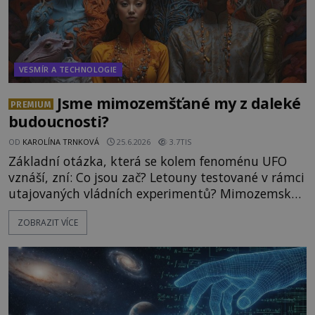
VESMÍR A TECHNOLOGIE
Jsme mimozemšťané my z daleké
PREMIUM
budoucnosti?
OD
KAROLÍNA TRNKOVÁ
25.6.2026
3.7TIS
Základní otázka, která se kolem fenoménu UFO
vznáší, zní: Co jsou zač? Letouny testované v rámci
utajovaných vládních experimentů? Mimozemské
vesmírné lodě plnící na Zemi nám neznámý úkol?
ZOBRAZIT VÍCE
Skokani mezi dimenzemi, putující po mostech
skrze reality do paralelních světů? O všech těchto
možnostech již desítky let vzrušeně diskutují
vědci, ufologo