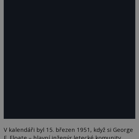
V kalendáři byl 15. březen 1951, když si George
F. Floate – hlavní inženýr letecké komunity