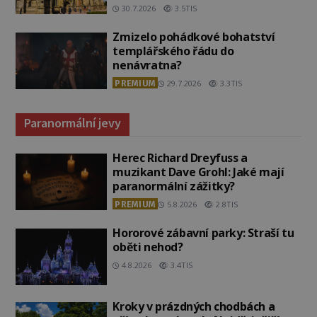
30.7.2026
3.5TIS
Zmizelo pohádkové bohatství
templářského řádu do
nenávratna?
PREMIUM
29.7.2026
3.3TIS
Paranormální jevy
Herec Richard Dreyfuss a
muzikant Dave Grohl: Jaké mají
paranormální zážitky?
PREMIUM
5.8.2026
2.8TIS
Hororové zábavní parky: Straší tu
oběti nehod?
4.8.2026
3.4TIS
Kroky v prázdných chodbách a