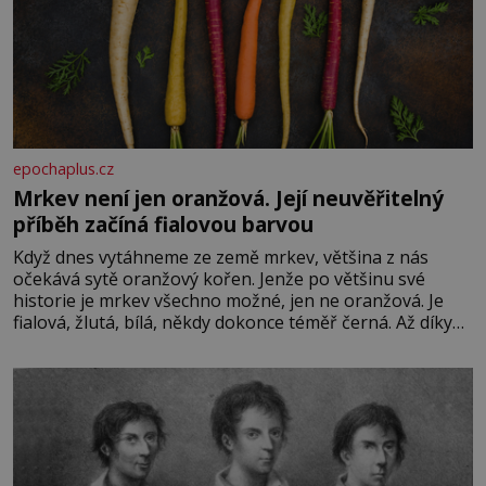
epochaplus.cz
Mrkev není jen oranžová. Její neuvěřitelný
příběh začíná fialovou barvou
Když dnes vytáhneme ze země mrkev, většina z nás
očekává sytě oranžový kořen. Jenže po většinu své
historie je mrkev všechno možné, jen ne oranžová. Je
fialová, žlutá, bílá, někdy dokonce téměř černá. Až díky
stovkám let pečlivého šlechtění se z ní stává zelenina,
bez které si českou zahradu ani nedokážeme představit.
Její příběh je