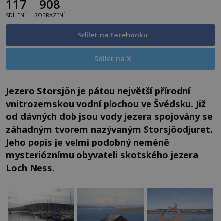
117
908
SDÍLENÍ
ZOBRAZENÍ
Sdílet na Facebooku
Sdílet na X
Jezero Storsjön je pátou největší přírodní
vnitrozemskou vodní plochou ve Švédsku. Již
od dávných dob jsou vody jezera spojovány se
záhadným tvorem nazývaným Storsjöodjuret.
Jeho popis je velmi podobný neméně
mysterióznímu obyvateli skotského jezera
Loch Ness.