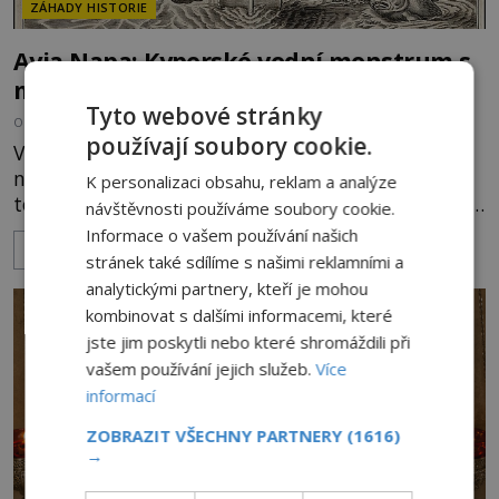
ZÁHADY HISTORIE
Ayia Napa: Kyperské vodní monstrum s
mírumilovnou povahou
Tyto webové stránky
OD
FILIP APPL
7.8.2026
4.1TIS
používají soubory cookie.
Vodní monstra jsou poměrně častým koloritem
nejrůznějších jezer, řek či ostrovů. Mnozí skeptici
K personalizaci obsahu, reklam a analýze
to přikládají hlavně snaze dané místo zviditelnit a
návštěvnosti používáme soubory cookie.
přitáhnout k němu pozornost záhadám
Informace o vašem používání našich
ZOBRAZIT VÍCE
nakloněných turistů. Je to také případ kyperského
stránek také sdílíme s našimi reklamními a
tvora jménem Ayia Napa? Nebo se může za
analytickými partnery, kteří je mohou
legendami o něm ukrývat nějaký pravdivý základ?
kombinovat s dalšími informacemi, které
V blízkosti Mysu Greco, jak se přez
jste jim poskytli nebo které shromáždili při
vašem používání jejich služeb.
Více
informací
ZOBRAZIT VŠECHNY PARTNERY
(1616)
→