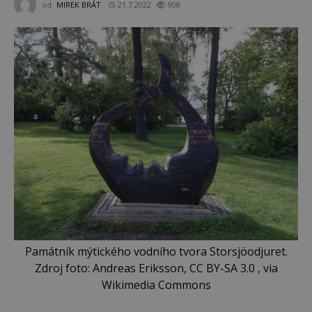
od
MIREK BRÁT
21.7.2022
908
Památník mýtického vodního tvora Storsjöodjuret.
Zdroj foto: Andreas Eriksson, CC BY-SA 3.0 , via
Wikimedia Commons