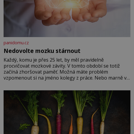
panidomu.cz
Nedovolte mozku stárnout
Každý, komu je přes 25 let, by měl pravidelně
procvičovat mozkové závity. V tomto období se totiž
začíná zhoršovat paměť. Možná máte problém
vzpomenout si na jméno kolegy z práce. Nebo marně v
paměti lovíte název knížky, kterou jste nedávno přečetli.
Je to opravdu tak, s věkem jako kdyby se paměť
rozhodla stávkovat. Cvičte