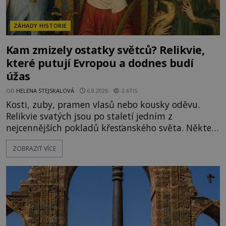
ZÁHADY HISTORIE
Kam zmizely ostatky světců? Relikvie,
které putují Evropou a dodnes budí
úžas
OD
HELENA STEJSKALOVÁ
6.8.2026
2.6TIS
Kosti, zuby, pramen vlasů nebo kousky oděvu.
Relikvie svatých jsou po staletí jedním z
nejcennějších pokladů křesťanského světa. Některé
mají pečlivě doloženou historii, jiné provází
ZOBRAZIT VÍCE
záhady, krádeže i nečekané objevy. Jejich osudy
připomínají dobrodružné romány, přesto se opírají
o skutečné historické události. Ve středověké
Evropě mají relikvie mimořádnou hodnotu. Nejsou
jen předmětem úcty