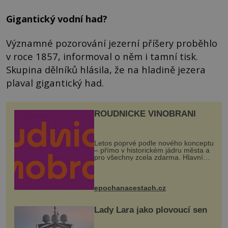
Gigantický vodní had?
Významné pozorování jezerní příšery proběhlo
v roce 1857, informoval o něm i tamní tisk.
Skupina dělníků hlásila, že na hladině jezera
plaval gigantický had.
ROUDNICKÉ VINOBRANÍ
Letos poprvé podle nového konceptu
– přímo v historickém jádru města a
pro všechny zcela zdarma. Hlavní
program se odehraje na Karlově a
Husově náměstí. Návštěvníci se
mohou těšit na víno, burčák, pes...
epochanacestach.cz
Lady Lara jako plovoucí sen