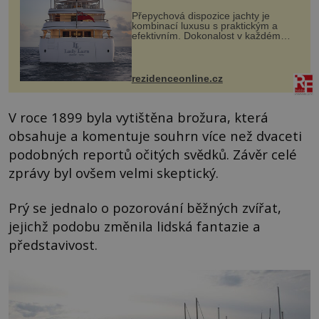
Přepychová dispozice jachty je
kombinací luxusu s praktickým a
efektivním. Dokonalost v každém
detailu představuje značka Fendi
Casa, kterou byly vybaveny její
paluby. Monacký přístav nabízí
každoročn...
rezidenceonline.cz
V roce 1899 byla vytištěna brožura, která
obsahuje a komentuje souhrn více než dvaceti
podobných reportů očitých svědků. Závěr celé
zprávy byl ovšem velmi skeptický.
Prý se jednalo o pozorování běžných zvířat,
jejichž podobu změnila lidská fantazie a
představivost.