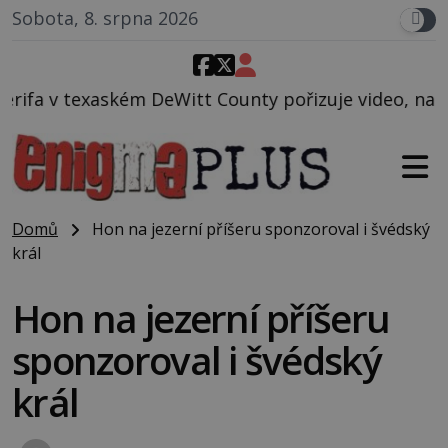
Sobota, 8. srpna 2026
t County pořizuje video, na kterém před jeho vozem 
Domů
Hon na jezerní příšeru sponzoroval i švédský
král
Hon na jezerní příšeru
sponzoroval i švédský
král