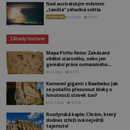
Nad australským městem
„tančila“ záhadná světla
PREMIUM
4.7.2026
3.4TIS
Záhady historie
Mapa Piriho Reise: Zakázané
vědění starověku, nebo jen
geniální práce osmanského
admirála?
1.8.2026
3.3TIS
Kamenní giganti z Baalbeku: Jak
se podařilo přesunout bloky o
hmotnosti stovek tun?
31.7.2026
3.3TIS
Rosslynská kaple: Chrám, který
dodnes střeží svá největší
tajemství