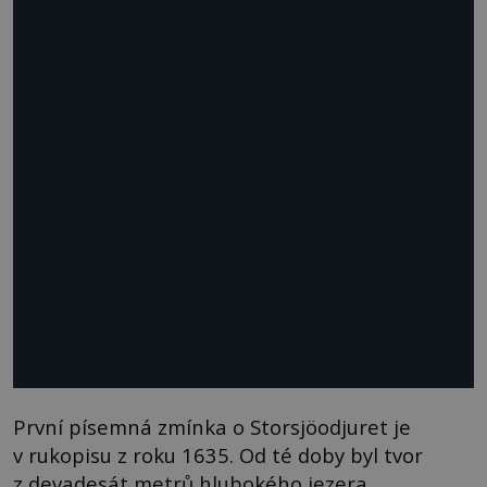
První písemná zmínka o Storsjöodjuret je
v rukopisu z roku 1635. Od té doby byl tvor
z devadesát metrů hlubokého jezera