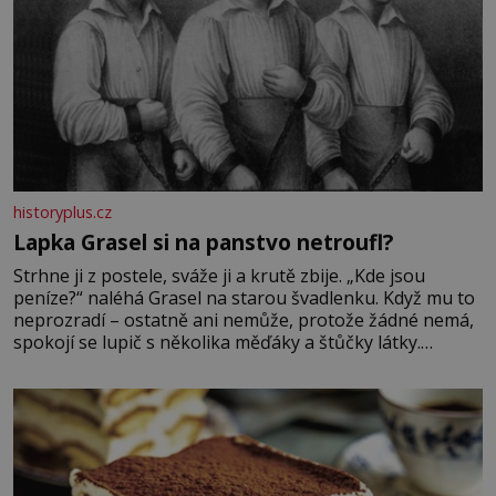
historyplus.cz
Lapka Grasel si na panstvo netroufl?
Strhne ji z postele, sváže ji a krutě zbije. „Kde jsou
peníze?“ naléhá Grasel na starou švadlenku. Když mu to
neprozradí – ostatně ani nemůže, protože žádné nemá,
spokojí se lupič s několika měďáky a štůčky látky.
Zraněná žena pár dní nato umírá. Je to muž nebývale
krutý. Jeho činy budí hrůzu ještě dlouho po jeho smrti