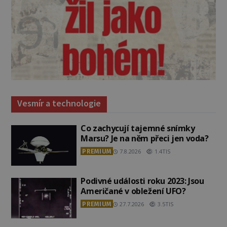
Vesmír a technologie
Co zachycují tajemné snímky
Marsu? Je na něm přeci jen voda?
PREMIUM
7.8.2026
1.4TIS
Podivné události roku 2023: Jsou
Američané v obležení UFO?
PREMIUM
27.7.2026
3.5TIS