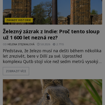
ZÁHADY HISTORIE
Železný zázrak z Indie: Proč tento sloup
už 1 600 let nezná rez?
OD
HELENA STEJSKALOVÁ
5.8.2026
2.7TIS
Představa, že železo musí na dešti během několika
let zrezivět, bere v Dillí za své. Uprostřed
komplexu Qutb stojí více než sedm metrů vysoký
železný sloup, který už přibližně 1 600 let odolává
ZOBRAZIT VÍCE
počasí s jen nepatrnými stopami koroze. Jeho
mimořádná trvanlivost dlouho živí legendy o
ztracených technologiích či tajemných
materiálech. Moderní metalurgie však ukazuje, že
skutečné vysvětlení je ješt