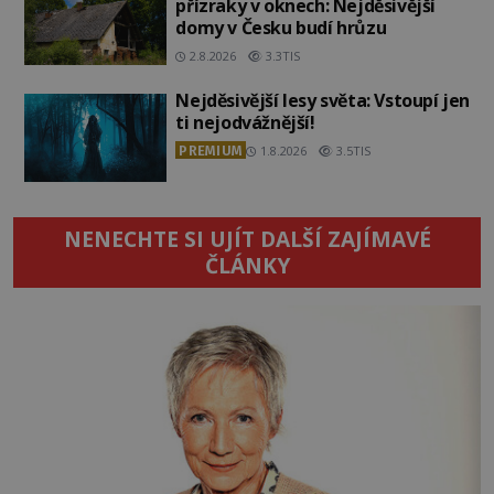
přízraky v oknech: Nejděsivější
domy v Česku budí hrůzu
2.8.2026
3.3TIS
Nejděsivější lesy světa: Vstoupí jen
ti nejodvážnější!
PREMIUM
1.8.2026
3.5TIS
NENECHTE SI UJÍT DALŠÍ ZAJÍMAVÉ
ČLÁNKY