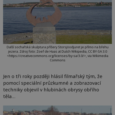
Další sochařská skulptura příšery Storsjöodjuret je přímo na břehu
jezera. Zdroj foto: Zoef de Haas at Dutch Wikipedia, CC BY-SA 3.0
<https://creativecommons.org/licenses/by-sa/3.0/>, via Wikimedia
Commons
Jen o tři roky později hlásil filmařský tým, že
pomocí speciální průzkumné a zobrazovací
techniky objevil v hlubinách obrysy obřího
těla…