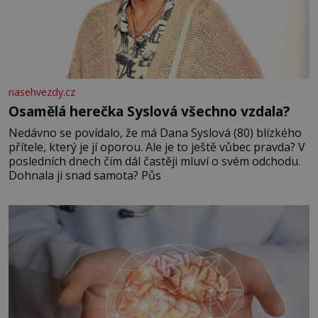
nasehvezdy.cz
Osamělá herečka Syslová všechno vzdala?
Nedávno se povídalo, že má Dana Syslová (80) blízkého
přítele, který je jí oporou. Ale je to ještě vůbec pravda? V
posledních dnech čím dál častěji mluví o svém odchodu.
Dohnala ji snad samota? Půs