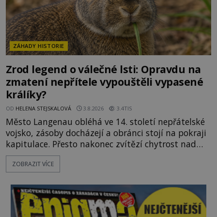
ZÁHADY HISTORIE
Zrod legend o válečné lsti: Opravdu na
zmatení nepřítele vypouštěli vypasené
králíky?
OD
HELENA STEJSKALOVÁ
3.8.2026
3.4TIS
Město Langenau obléhá ve 14. století nepřátelské
vojsko, zásoby docházejí a obránci stojí na pokraji
kapitulace. Přesto nakonec zvítězí chytrost nad
hrubou silou. Podle staré německé legendy vypustí
ZOBRAZIT VÍCE
obyvatelé za hradby dobře živeného králíka, aby
nepřítele přesvědčili, že uvnitř města je jídla stále
dost. Čas pracuje pro obléhatele. Ve městě ubývají
zásoby a každý den znamená další porci strádá