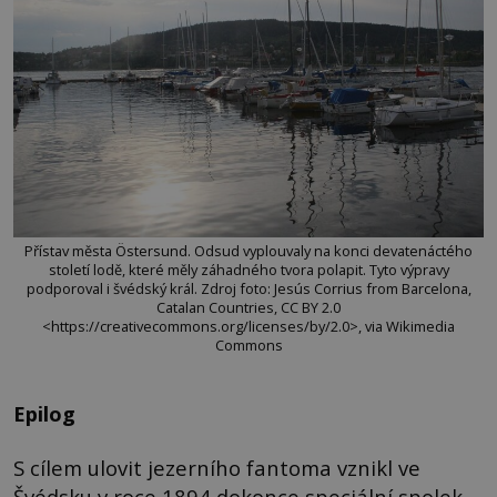
Přístav města Östersund. Odsud vyplouvaly na konci devatenáctého
století lodě, které měly záhadného tvora polapit. Tyto výpravy
podporoval i švédský král. Zdroj foto: Jesús Corrius from Barcelona,
Catalan Countries, CC BY 2.0
<https://creativecommons.org/licenses/by/2.0>, via Wikimedia
Commons
Epilog
S cílem ulovit jezerního fantoma vznikl ve
Švédsku v roce 1894 dokonce speciální spolek.