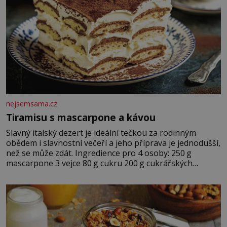
nejsemsama.cz
Tiramisu s mascarpone a kávou
Slavný italský dezert je ideální tečkou za rodinným
obědem i slavnostní večeří a jeho příprava je jednodušší,
než se může zdát. Ingredience pro 4 osoby: 250 g
mascarpone 3 vejce 80 g cukru 200 g cukrářských
piškotů 250 ml silné kávy 2 lžíce amaretta kakao na
posypání Postup: Oddělte žloutky od bílků. Žloutky
vyšlehejte s cukrem do světlé pěny a postupně do nich
vmíchejte mascarpone, aby vznikl hladký