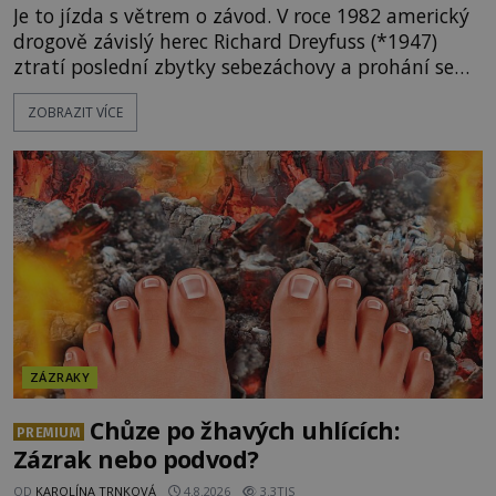
Je to jízda s větrem o závod. V roce 1982 americký
drogově závislý herec Richard Dreyfuss (*1947)
ztratí poslední zbytky sebezáchovy a prohání se
po silnicích ve svém mercedesu jako utržený ze
ZOBRAZIT VÍCE
řetězu. Vše vyvrcholí katastrofou, když to Dreyfuss
napálí v plné rychlosti do stromu! Policie ve vraku
následně nalezne schovaný kokain. Tímto
momentem se slavnému
ZÁZRAKY
Chůze po žhavých uhlících:
PREMIUM
Zázrak nebo podvod?
OD
KAROLÍNA TRNKOVÁ
4.8.2026
3.3TIS