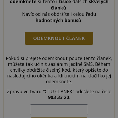
odemkněte
si tento i
tisíce
dalších
skvělých
článků
.
Navíc od nás obdržíte i celou řadu
hodnotných bonusů
!
ODEMKNOUT ČLÁNEK
Pokud si přejete odemknout pouze tento článek,
můžete tak učinit zasláním jediné SMS. Během
chvilky obdržíte číselný kód, který opíšete do
následujícího okénka a kliknutím na tlačítko jej
odemknete.
Zprávu ve tvaru "CTU CLANEK" odešlete na číslo
903 33 20
.