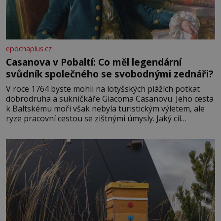
epochaplus.cz
Casanova v Pobaltí: Co měl legendární
svůdník společného se svobodnými zednáři?
V roce 1764 byste mohli na lotyšských plážích potkat
dobrodruha a sukničkáře Giacoma Casanovu. Jeho cesta
k Baltskému moři však nebyla turistickým výletem, ale
ryze pracovní cestou se zištnými úmysly. Jaký cíl
Casanova sledoval, když se například procházel uličkami
lotyšské Rigy? Casanova v Pobaltí kontaktoval tamní
zednářské lóže. Nebyl v této oblasti žádným nováčkem,
protože do zednářské