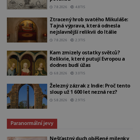
7.8.2026
4.8TIS
Ztracený hrob svatého Mikuláše:
Tajná výprava, která odnesla
nejslavnější relikvii do Itálie
7.8.2026
2.3TIS
Kam zmizely ostatky světců?
Relikvie, které putují Evropou a
dodnes budí úžas
6.8.2026
3.0TIS
Železný zázrak z Indie: Proč tento
sloup už 1 600 let nezná rez?
5.8.2026
2.9TIS
Paranormální jevy
Nešťastný duch oběšené milenky