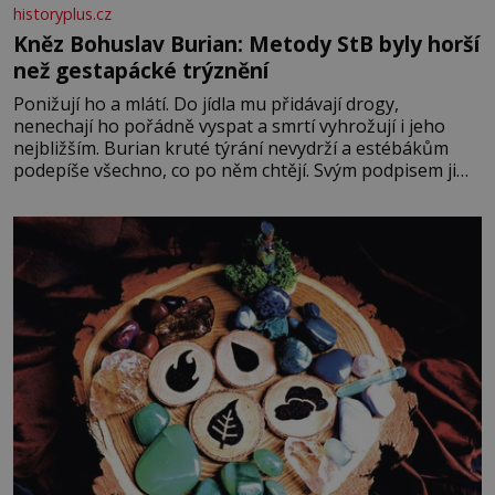
historyplus.cz
Kněz Bohuslav Burian: Metody StB byly horší
než gestapácké trýznění
Ponižují ho a mlátí. Do jídla mu přidávají drogy,
nenechají ho pořádně vyspat a smrtí vyhrožují i jeho
nejbližším. Burian kruté týrání nevydrží a estébákům
podepíše všechno, co po něm chtějí. Svým podpisem jim
potvrdí také to, že na něj během výslechů nikdo nevyvíjel
fyzický ani psychický nátlak. Syn brněnského řezníka
chce být knězem a