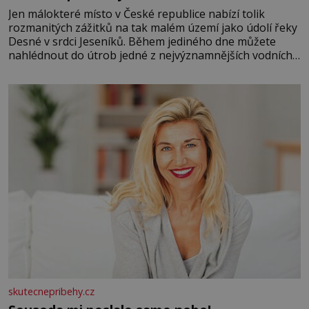
Jen málokteré místo v České republice nabízí tolik
rozmanitých zážitků na tak malém území jako údolí řeky
Desné v srdci Jeseníků. Během jediného dne můžete
nahlédnout do útrob jedné z nejvýznamnějších vodních
elektráren v Evropě, vydat se na horské hřebeny, projet
se na koloběžce a den zakončit poznáváním památek ve
Velkých Losinách nebo v termálním
skutecnepribehy.cz