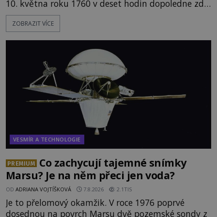
10. května roku 1760 v deset hodin dopoledne zde
dojde k vůbec prvnímu historicky doloženému
ZOBRAZIT VÍCE
přeletu UFO. Podle záznamů vyzařuje takové
světlo, že vypadá jako „koule hořícího ohně“. Jde
jen o nějaký optický klam, nebo se zde skutečně
právě vznáší mimozemská loď
VESMÍR A TECHNOLOGIE
Co zachycují tajemné snímky
PREMIUM
Marsu? Je na něm přeci jen voda?
OD
ADRIANA VOJTÍŠKOVÁ
7.8.2026
2.1TIS
Je to přelomový okamžik. V roce 1976 poprvé
dosednou na povrch Marsu dvě pozemské sondy z