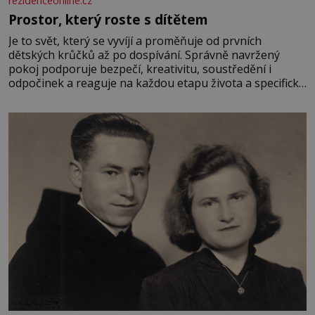
rezidenceonline.cz
Prostor, který roste s dítětem
Je to svět, který se vyvíjí a proměňuje od prvních
dětských krůčků až po dospívání. Správně navržený
pokoj podporuje bezpečí, kreativitu, soustředění i
odpočinek a reaguje na každou etapu života a specifické
potřeby dítěte. Pro nejmenší je klíčová jednoduchost,
měkkost a bezpečí, proto by pokoj miminka měl působit
především klidně a útulně. Předškolní věk je