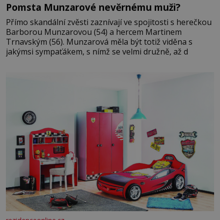
Pomsta Munzarové nevěrnému muži?
Přímo skandální zvěsti zaznívají ve spojitosti s herečkou
Barborou Munzarovou (54) a hercem Martinem
Trnavským (56). Munzarová měla být totiž viděna s
jakýmsi sympaťákem, s nímž se velmi družně, až d