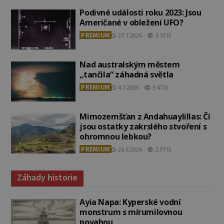
Podivné události roku 2023: Jsou
Američané v obležení UFO?
PREMIUM
27.7.2026
3.5TIS
Nad australským městem
„tančila“ záhadná světla
PREMIUM
4.7.2026
3.4TIS
Mimozemšťan z Andahuaylillas: Čí
jsou ostatky zakrslého stvoření s
ohromnou lebkou?
PREMIUM
26.6.2026
2.9TIS
Záhady historie
Ayia Napa: Kyperské vodní
monstrum s mírumilovnou
povahou