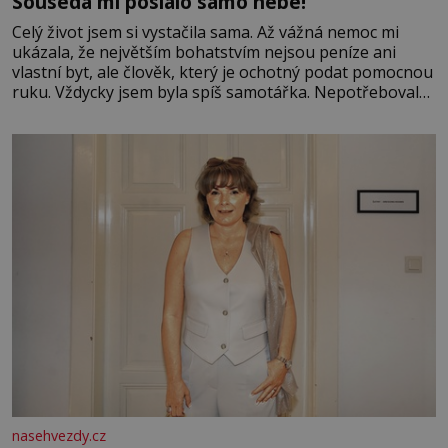
Souseda mi poslalo samo nebe!
Celý život jsem si vystačila sama. Až vážná nemoc mi
ukázala, že největším bohatstvím nejsou peníze ani
vlastní byt, ale člověk, který je ochotný podat pomocnou
ruku. Vždycky jsem byla spíš samotářka. Nepotřebovala
jsem kolem sebe partu kamarádek ani partnera. Stačily
mi knihy, práce a hlavně klid. Hned po studiích jsem
odešla z rodného města,
nasehvezdy.cz