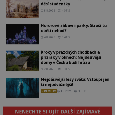
děsí studentky
8.8.2026
4.0TIS
Hororové zábavní parky: Straší tu
oběti nehod?
4.8.2026
3.4TIS
Kroky v prázdných chodbách a
přízraky v oknech: Nejděsivější
domy v Česku budí hrůzu
2.8.2026
3.3TIS
Nejděsivější lesy světa: Vstoupí jen
ti nejodvážnější!
PREMIUM
1.8.2026
3.5TIS
NENECHTE SI UJÍT DALŠÍ ZAJÍMAVÉ