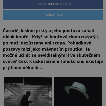
Sdílet na Facebooku
Sdílet na X
Čaroděj luskne prsty a jeho postavu zahalí
oblak kouře. Když se kouřová clona rozptýlí,
po muži nezůstane ani stopa. Pohádkové
postavy mizí jako mávnutím proutku. Je
možné učinit se neviditelnými i ve skutečném
světě? Cest k uskutečnění tohoto snu existuje
prý hned několik…