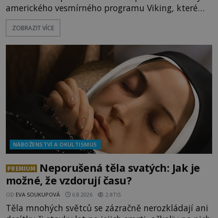
amerického vesmírného programu Viking, které
jsou schopny pořídit fotografie záhadami
ZOBRAZIT VÍCE
opředené rudé planety. Viking 1 zde zaznamená
něco naprosto nečekaného. V marsovské oblasti
zvané Cydonie totiž zachytí podivný útvar
připomínající lidskou tvář. NASA (Národní úřad
NÁBOŽENSTVÍ A OKULTISMUS
Neporušená těla svatých: Jak je
PREMIUM
možné, že vzdorují času?
OD
EVA SOUKUPOVÁ
6.8.2026
2.8TIS
Těla mnohých světců se zázračně nerozkládají ani