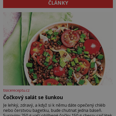
ČLÁNKY
tisicereceptu.cz
Čočkový salát se šunkou
Je lehký, zdravý, a když si k němu dáte opečený chléb
nebo čerstvou bagetku, bude chutnat jedna báseň.
Suroviny 250 g vaší oblíbené čočky 150 g cherry rajčátek