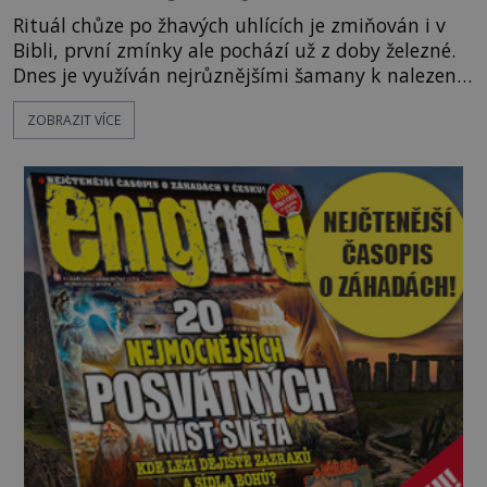
Rituál chůze po žhavých uhlících je zmiňován i v
Bibli, první zmínky ale pochází už z doby železné.
Dnes je využíván nejrůznějšími šamany k nalezení
spirituální síly či vnitřního klidu. Jak funguje a proč
ZOBRAZIT VÍCE
si při něm člověk nepopálí nohy, což bylo
objektivně dokázáno? Je na něm i něco
nadpřirozeného? Histori