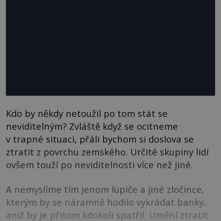
Kdo by někdy netoužil po tom stát se
neviditelným? Zvláště když se ocitneme
v trapné situaci, přáli bychom si doslova se
ztratit z povrchu zemského. Určité skupiny lidí
ovšem touží po neviditelnosti více než jiné.
A nemyslíme tím jenom lupiče a jiné zločince,
kterým by se náramně hodilo vykrádat banky,
aniž by je přitom kdokoli spatřil. Umění ztratit