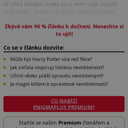
se před lidskými zraky by si velmi rádi osvojili
také vojáci. Tento trik by jim poskytl výhodu
zejména při špionáži.
Zbývá vám 96
%
článku k dočtení. Nenechte si
to ujít!
Co se v článku dozvíte:
Může být Harry Potter více než fikce?
Jak zvířata inspirují lidskou neviditelnost?
Učinil vědec plášť opravdu neviditelným?
Je magie klíčem k opravdové neviditelnosti?
CO NABÍZÍ
ENIGMAPLUS PREMIUM?
Staňte se naším
Premium
čtenářem a