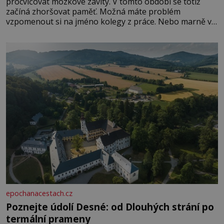
procvičovat mozkové závity. V tomto období se totiž
začíná zhoršovat paměť. Možná máte problém
vzpomenout si na jméno kolegy z práce. Nebo marně v
paměti lovíte název knížky, kterou jste nedávno přečetli.
Je to opravdu tak, s věkem jako kdyby se paměť
rozhodla stávkovat. Cvičte
epochanacestach.cz
Poznejte údolí Desné: od Dlouhých strání po
termální prameny