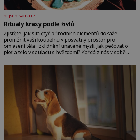
nejsemsama.cz
Rituály krásy podle živlů
Zjistěte, jak síla čtyř přírodních elementů dokáže
proměnit vaši koupelnu v posvátný prostor pro
omlazení těla i zklidnění unavené mysli. Jak pečovat o
pleť a tělo v souladu s hvězdami? Každá z nás v sobě
nese otisk vesmíru, který se projevuje nejen v naší
povaze, ale i v potřebách naší pokožky. Ohnivá znamení
Ženy narozené ve znamení Berana, Lva a Střelce v sobě
nesou žár, odvahu a neutuchající elán. Vaše