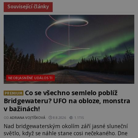
Související články
NEOBJASNĚNÉ UDÁLOSTI
Co se všechno semlelo poblíž
PREMIUM
Bridgewateru? UFO na obloze, monstra
v bažinách!
OD
ADRIANA VOJTÍŠKOVÁ
8.8.2026
1.1TIS
Nad bridgewaterským okolím září jasné sluneční
světlo, když se náhle stane cosi nečekaného. Dne