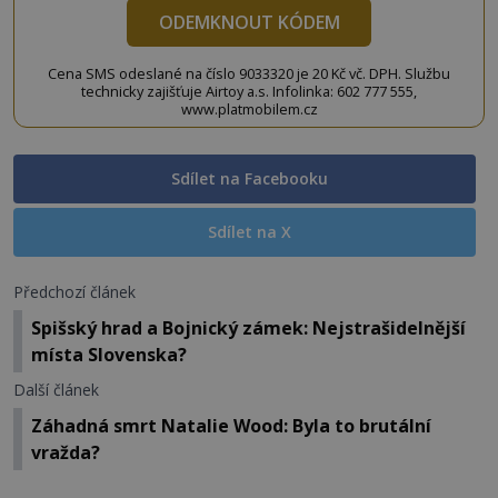
ODEMKNOUT KÓDEM
Cena SMS odeslané na číslo 9033320 je 20 Kč vč. DPH. Službu
technicky zajišťuje Airtoy a.s. Infolinka: 602 777 555,
www.platmobilem.cz
Sdílet na Facebooku
Sdílet na X
Předchozí článek
Spišský hrad a Bojnický zámek: Nejstrašidelnější
místa Slovenska?
Další článek
Záhadná smrt Natalie Wood: Byla to brutální
vražda?