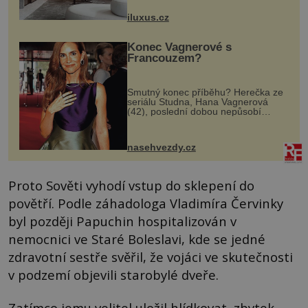
rozměry nejen nábytku, ale i
otvorových prvků. Technické zázemí
iluxus.cz
dnes umož...
Konec Vagnerové s
Francouzem?
Smutný konec příběhu? Herečka ze
seriálu Studna, Hana Vagnerová
(42), poslední dobou nepůsobí
nejšťastněji. Ačkoli časy její anorexie
jsou už dávno pryč a opět se pyšnila
ženskými křivkami, najednou s...
nasehvezdy.cz
Proto Sověti vyhodí vstup do sklepení do
povětří. Podle záhadologa Vladimíra Červinky
byl později Papuchin hospitalizován v
nemocnici ve Staré Boleslavi, kde se jedné
zdravotní sestře svěřil, že vojáci ve skutečnosti
v podzemí objevili starobylé dveře.
Zatímco jemu velitel uložil hlídkovat, zbytek