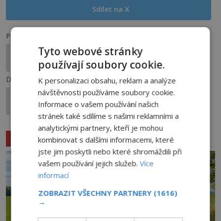
Sdílet na X
Předchozí článek
Tyto webové stránky
Karl Maria Wiligut: Měl nacistický mág
používají soubory cookie.
nadpřirozené schopnosti?
Další článek
K personalizaci obsahu, reklam a analýze
návštěvnosti používáme soubory cookie.
Posádka rybářské lodi se záhadně ztratila: Byl to
Informace o vašem používání našich
mimozemský únos, nebo lodní vzpoura?
stránek také sdílíme s našimi reklamními a
analytickými partnery, kteří je mohou
Související články
kombinovat s dalšími informacemi, které
jste jim poskytli nebo které shromáždili při
vašem používání jejich služeb.
Více
informací
ZOBRAZIT VŠECHNY PARTNERY
(1616)
→