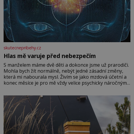
skutecnepribehy.cz
Hlas mě varuje před nebezpečím
S manželem máme dvě děti a dokonce jsme už prarodiči.
Mohla bych žít normálně, nebýt jedné zásadní změny,
která mi nabourala mysl. Živím se jako mzdová účetní a
konec měsíce je pro mě vždy velice psychicky náročným
obdobím. Od té chvíle, co máme vnoučata, mi dcera čím
dál častěji volá o pomoc, co se hlídání týče. Dalo by se