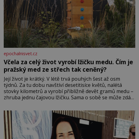
epochalnisvet.cz
Včela za celý život vyrobí lžičku medu. Čím je
pražský med ze střech tak ceněný?
Její život je krátký. V létě trvá pouhých šest až osm
týdnů. Za tu dobu navštíví desetitisíce květů, nalétá
stovky kilometrů a vyrobí přibližně devět gramů medu –
zhruba jednu čajovou lžičku. Sama o sobě se může zdát
bezvýznamná. Teprve když se spojí s dalšími desítkami
tisíc příslušnic svého včelstva, vznikne jeden z
nejdokonalejších organismů