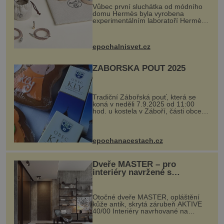
Vůbec první sluchátka od módního
domu Hermès byla vyrobena
experimentálním laboratoří Hermès
Ateliers Horizons. Elegantní gadget
si vyžádal dva roky vývoje a chlubí
se ručně šitou hovězí kůží a
epochalnisvet.cz
kovový...
ZÁBOŘSKÁ POUŤ 2025
Tradiční Zábořská pouť, která se
koná v neděli 7.9.2025 od 11:00
hod. u kostela v Záboří, části obce
Kly u Mělníka. V programu naleznete
komentovanou prohlídku kostela,
dobovou hudbu, řemesla, atrakce...
epochanacestach.cz
Dveře MASTER – pro
interiéry navržené s
rozumem i vášní!
Otočné dveře MASTER, opláštění
kůže antik, skrytá zárubeň AKTIVE
40/00 Interiéry navrhované na
zakázku často vyžadují atypické