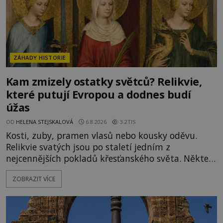
ZÁHADY HISTORIE
Kam zmizely ostatky světců? Relikvie,
které putují Evropou a dodnes budí
úžas
OD
HELENA STEJSKALOVÁ
6.8.2026
3.2TIS
Kosti, zuby, pramen vlasů nebo kousky oděvu.
Relikvie svatých jsou po staletí jedním z
nejcennějších pokladů křesťanského světa. Některé
mají pečlivě doloženou historii, jiné provází
ZOBRAZIT VÍCE
záhady, krádeže i nečekané objevy. Jejich osudy
připomínají dobrodružné romány, přesto se opírají
o skutečné historické události. Ve středověké
Evropě mají relikvie mimořádnou hodnotu. Nejsou