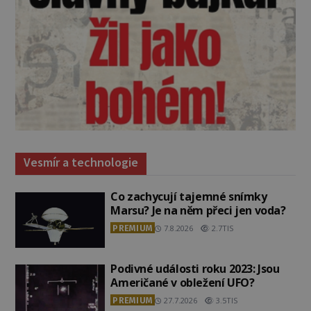
Vesmír a technologie
Co zachycují tajemné snímky
Marsu? Je na něm přeci jen voda?
PREMIUM
7.8.2026
2.7TIS
Podivné události roku 2023: Jsou
Američané v obležení UFO?
PREMIUM
27.7.2026
3.5TIS