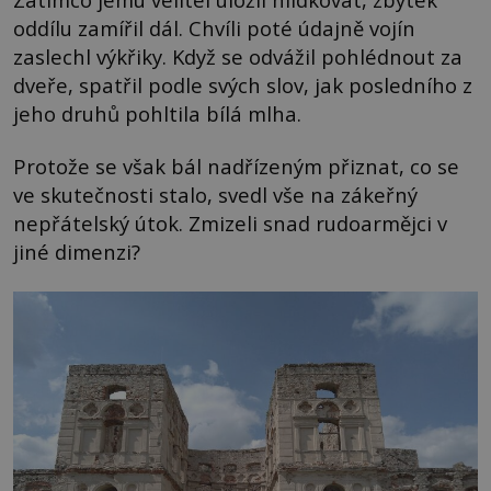
oddílu zamířil dál. Chvíli poté údajně vojín
zaslechl výkřiky. Když se odvážil pohlédnout za
dveře, spatřil podle svých slov, jak posledního z
jeho druhů pohltila bílá mlha.
Protože se však bál nadřízeným přiznat, co se
ve skutečnosti stalo, svedl vše na zákeřný
nepřátelský útok. Zmizeli snad rudoarmějci v
jiné dimenzi?