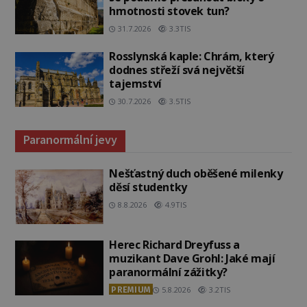
hmotnosti stovek tun?
31.7.2026
3.3TIS
Rosslynská kaple: Chrám, který
dodnes střeží svá největší
tajemství
30.7.2026
3.5TIS
Paranormální jevy
Nešťastný duch oběšené milenky
děsí studentky
8.8.2026
4.9TIS
Herec Richard Dreyfuss a
muzikant Dave Grohl: Jaké mají
paranormální zážitky?
PREMIUM
5.8.2026
3.2TIS