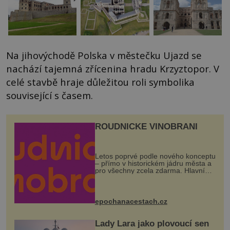
Na jihovýchodě Polska v městečku Ujazd se
nachází tajemná zřícenina hradu Krzyztopor. V
celé stavbě hraje důležitou roli symbolika
související s časem.
ROUDNICKÉ VINOBRANÍ
Letos poprvé podle nového konceptu
– přímo v historickém jádru města a
pro všechny zcela zdarma. Hlavní
program se odehraje na Karlově a
Husově náměstí. Návštěvníci se
mohou těšit na víno, burčák, pes...
epochanacestach.cz
Lady Lara jako plovoucí sen