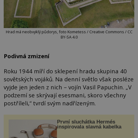
Hrad má neobvyklý půdorys, foto Kometess / Creative Commons / CC
BY-SA 4.0
Podivná zmizení
Roku 1944 míří do sklepení hradu skupina 40
sovětských vojáků. Na denní světlo však posléze
vyjde jen jeden z nich – vojín Vasil Papuchin. „V
podzemí se skrývají esesmani, skoro všechny
postříleli,“ tvrdí svým nadřízeným.
První sluchátka Hermés
inspirovala slavná kabelka