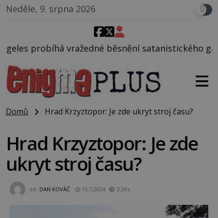
Neděle, 9. srpna 2026
žedné běsnění satanistického gangu vedeného Charl
Domů
Hrad Krzyztopor: Je zde ukryt stroj času?
Hrad Krzyztopor: Je zde
ukryt stroj času?
od
DAN KOVÁČ
15.7.2024
3.2tis