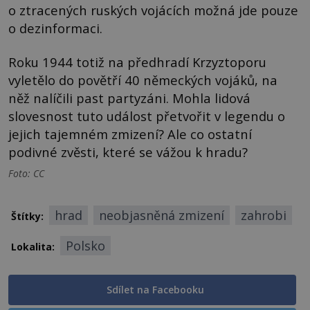
o ztracených ruských vojácích možná jde pouze
o dezinformaci.
Roku 1944 totiž na předhradí Krzyztoporu
vyletělo do povětří 40 německých vojáků, na
něž nalíčili past partyzáni. Mohla lidová
slovesnost tuto událost přetvořit v legendu o
jejich tajemném zmizení? Ale co ostatní
podivné zvěsti, které se vážou k hradu?
Foto: CC
hrad
neobjasněná zmizení
zahrobi
Štítky:
Polsko
Lokalita:
Sdílet na Facebooku