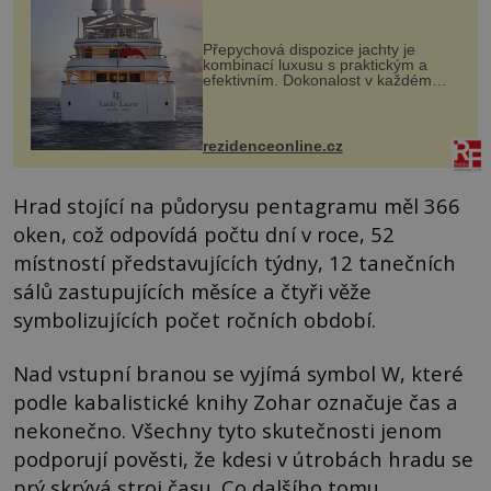
Přepychová dispozice jachty je
kombinací luxusu s praktickým a
efektivním. Dokonalost v každém
detailu představuje značka Fendi
Casa, kterou byly vybaveny její
paluby. Monacký přístav nabízí
každoročn...
rezidenceonline.cz
Hrad stojící na půdorysu pentagramu měl 366
oken, což odpovídá počtu dní v roce, 52
místností představujících týdny, 12 tanečních
sálů zastupujících měsíce a čtyři věže
symbolizujících počet ročních období.
Nad vstupní branou se vyjímá symbol W, které
podle kabalistické knihy Zohar označuje čas a
nekonečno. Všechny tyto skutečnosti jenom
podporují pověsti, že kdesi v útrobách hradu se
prý skrývá stroj času. Co dalšího tomu