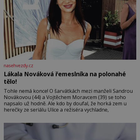
nasehvezdy.cz
Lákala Nováková řemeslníka na polonahé
tělo!
Tohle nemá konce! O šarvátkách mezi manželi Sandrou
Novákovou (44) a Vojtěchem Moravcem (39) se toho
napsalo už hodně. Ale kdo by doufal, že horká zem u
herečky ze seriálu Ulice a režiséra vychladne,