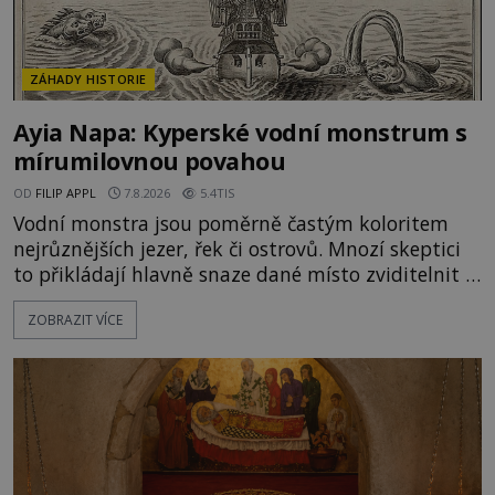
ZÁHADY HISTORIE
Ayia Napa: Kyperské vodní monstrum s
mírumilovnou povahou
OD
FILIP APPL
7.8.2026
5.4TIS
Vodní monstra jsou poměrně častým koloritem
nejrůznějších jezer, řek či ostrovů. Mnozí skeptici
to přikládají hlavně snaze dané místo zviditelnit a
přitáhnout k němu pozornost záhadám
ZOBRAZIT VÍCE
nakloněných turistů. Je to také případ kyperského
tvora jménem Ayia Napa? Nebo se může za
legendami o něm ukrývat nějaký pravdivý základ?
V blízkosti Mysu Greco, jak se přez