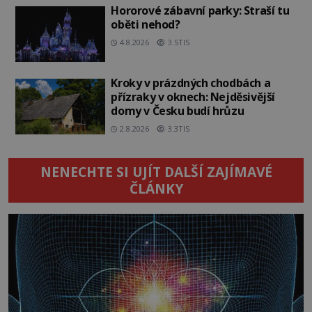
Hororové zábavní parky: Straší tu
oběti nehod?
4.8.2026
3.5TIS
Kroky v prázdných chodbách a
přízraky v oknech: Nejděsivější
domy v Česku budí hrůzu
2.8.2026
3.3TIS
NENECHTE SI UJÍT DALŠÍ ZAJÍMAVÉ
ČLÁNKY