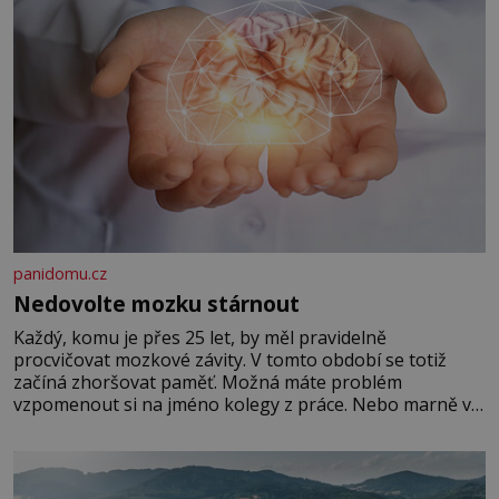
panidomu.cz
Nedovolte mozku stárnout
Každý, komu je přes 25 let, by měl pravidelně
procvičovat mozkové závity. V tomto období se totiž
začíná zhoršovat paměť. Možná máte problém
vzpomenout si na jméno kolegy z práce. Nebo marně v
paměti lovíte název knížky, kterou jste nedávno přečetli.
Je to opravdu tak, s věkem jako kdyby se paměť
rozhodla stávkovat. Cvičte