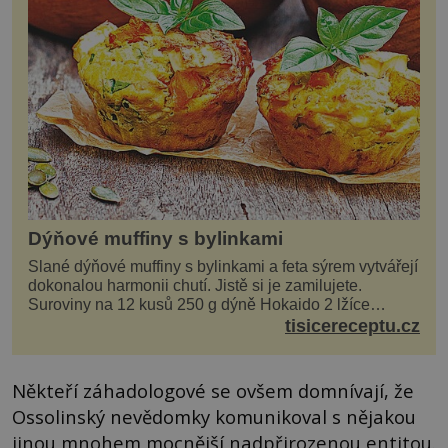
Dýňové muffiny s bylinkami
Slané dýňové muffiny s bylinkami a feta sýrem vytvářejí
dokonalou harmonii chutí. Jistě si je zamilujete.
Suroviny na 12 kusů 250 g dýně Hokaido 2 lžíce
olivového oleje sůl, pepř hrst nasekaných špen...
tisicereceptu.cz
Někteří záhadologové se ovšem domnívají, že
Ossolinský nevědomky komunikoval s nějakou
jinou mnohem mocnější nadpřirozenou entitou.