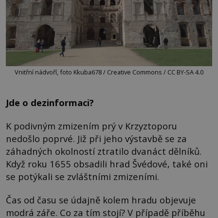
Vnitřní nádvoří, foto Kkuba678 / Creative Commons / CC BY-SA 4.0
Jde o dezinformaci?
K podivným zmizením prý v Krzyztoporu
nedošlo poprvé. Již při jeho výstavbě se za
záhadných okolností ztratilo dvanáct dělníků.
Když roku 1655 obsadili hrad Švédové, také oni
se potýkali se zvláštními zmizeními.
Čas od času se údajně kolem hradu objevuje
modrá záře. Co za tím stojí? V případě příběhu