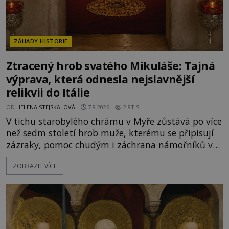
ZÁHADY HISTORIE
Ztracený hrob svatého Mikuláše: Tajná
výprava, která odnesla nejslavnější
relikvii do Itálie
OD
HELENA STEJSKALOVÁ
7.8.2026
2.8TIS
V tichu starobylého chrámu v Myře zůstává po více
než sedm století hrob muže, kterému se připisují
zázraky, pomoc chudým i záchrana námořníků v
bouřích. Pak ale přichází rok 1087 a klidné místo
ZOBRAZIT VÍCE
se mění v dějiště podivné noční výpravy. Skupina
italských námořníků otevírá hrob svatého
Mikuláše a odváží jeho ostatky přes moře do Bari.
Je to zbožná záchrana před nebezpečím, nebo
promyšlená krádež,