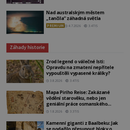
Nad australským městem
„tančila“ záhadná světla
PREMIUM
4.7.2026
3.4TIS
Záhady historie
Zrod legend o válečné lsti:
Opravdu na zmatení nepřítele
vypouštěli vypasené králíky?
3.8.2026
3.4TIS
Mapa Piriho Reise: Zakázané
vědění starověku, nebo jen
geniální práce osmanského
admirála?
1.8.2026
3.3TIS
Kamenní giganti z Baalbeku: Jak
se podařilo přesunout bloky o