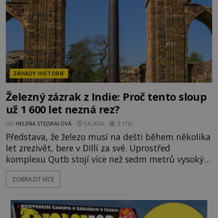
jen předmětem úcty
ZÁHADY HISTORIE
Železný zázrak z Indie: Proč tento sloup
už 1 600 let nezná rez?
OD
HELENA STEJSKALOVÁ
5.8.2026
3.1TIS
Představa, že železo musí na dešti během několika
let zrezivět, bere v Dillí za své. Uprostřed
komplexu Qutb stojí více než sedm metrů vysoký
železný sloup, který už přibližně 1 600 let odolává
ZOBRAZIT VÍCE
počasí s jen nepatrnými stopami koroze. Jeho
mimořádná trvanlivost dlouho živí legendy o
ztracených technologiích či tajemných
materiálech. Moderní metalurgie však ukazuje, že