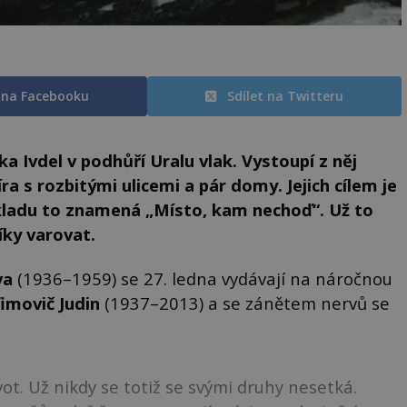
t na Facebooku
Sdílet na Twitteru
a Ivdel v podhůří Uralu vlak. Vystoupí z něj
ra s rozbitými ulicemi a pár domy. Jejich cílem je
ekladu to znamená „Místo, kam nechoď“. Už to
ky varovat.
va
(1936–1959) se 27. ledna vydávají na náročnou
efimovič Judin
(1937–2013) a se zánětem nervů se
ot. Už nikdy se totiž se svými druhy nesetká.