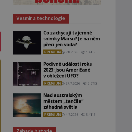
Vesmír a technologie
Co zachycují tajemné
snímky Marsu? Je na něm
přeci jen voda?
PREMIUM
7.8.2026
1.4TIS
Podivné události roku
2023: Jsou Američané
v obležení UFO?
PREMIUM
27.7.2026
3.5TIS
Nad australským
městem „tančila“
záhadná světla
PREMIUM
4.7.2026
3.4TIS
Záhady historie