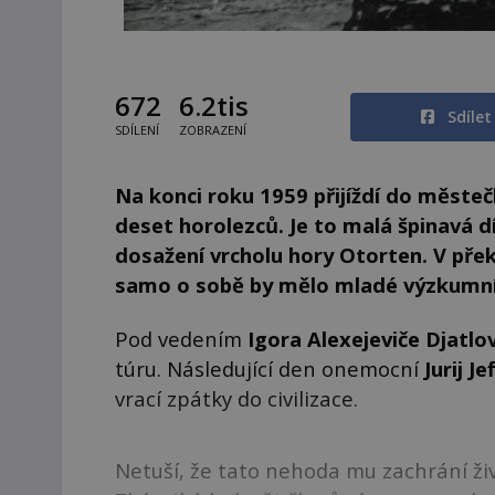
672
6.2tis
Sdíle
SDÍLENÍ
ZOBRAZENÍ
Na konci roku 1959 přijíždí do městečk
deset horolezců. Je to malá špinavá dí
dosažení vrcholu hory Otorten. V př
samo o sobě by mělo mladé výzkumní
Pod vedením
Igora Alexejeviče Djatlo
túru. Následující den onemocní
Jurij J
vrací zpátky do civilizace.
Netuší, že tato nehoda mu zachrání živ