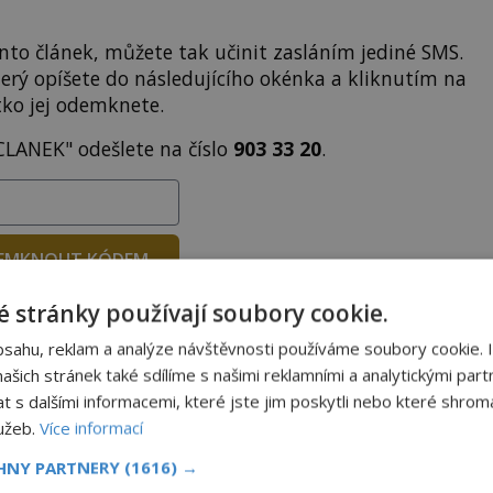
to článek, můžete tak učinit zasláním jediné SMS.
terý opíšete do následujícího okénka a kliknutím na
tko jej odemknete.
CLANEK" odešlete na číslo
903 33 20
.
EMKNOUT KÓDEM
 stránky používají soubory cookie.
DPH. Službu technicky zajišťuje Airtoy a.s. Infolinka: 602 777 555,
ww.platmobilem.cz
bsahu, reklam a analýze návštěvnosti používáme soubory cookie. 
šich stránek také sdílíme s našimi reklamními a analytickými partn
s dalšími informacemi, které jste jim poskytli nebo které shromá
Sdílet na X
lužeb.
Více informací
CHNY PARTNERY
(1616) →
Další článek