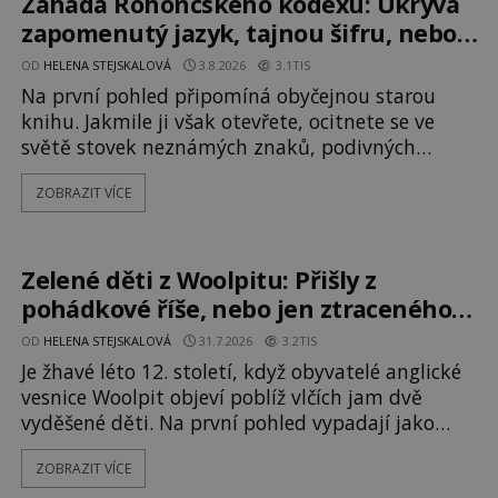
Záhada Rohoncského kodexu: Ukrývá
Michail Gerasimov (1907-1970) a
zapomenutý jazyk, tajnou šifru, nebo
mistrovský podvrh?
OD
HELENA STEJSKALOVÁ
3.8.2026
3.1TIS
Na první pohled připomíná obyčejnou starou
knihu. Jakmile ji však otevřete, ocitnete se ve
světě stovek neznámých znaků, podivných
ilustrací a textu, který už téměř dvě století
ZOBRAZIT VÍCE
vzdoruje všem pokusům o rozluštění. Rohoncský
kodex patří mezi největší záhady evropských
dějin a dodnes nikdo s jistotou neví, kdo jej
napsal, kdy vznikl ani co vlastně vypráví.
Zelené děti z Woolpitu: Přišly z
Rohoncský kodex se poprvé objevuje v roce
pohádkové říše, nebo jen ztraceného
světa?
OD
HELENA STEJSKALOVÁ
31.7.2026
3.2TIS
Je žhavé léto 12. století, když obyvatelé anglické
vesnice Woolpit objeví poblíž vlčích jam dvě
vyděšené děti. Na první pohled vypadají jako
každé jiné, až na jednu děsivou výjimku. Jejich
ZOBRAZIT VÍCE
kůže má nazelenalý odstín, mluví