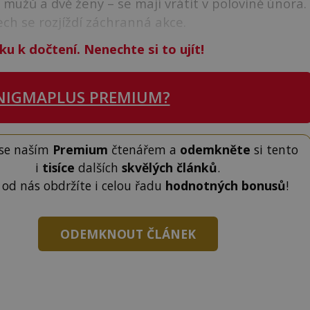
 mužů a dvě ženy – se mají vrátit v polovině února.
ech se rozjíždí záchranná akce.
ku k dočtení. Nenechte si to ujít!
NIGMAPLUS PREMIUM?
 se naším
Premium
čtenářem a
odemkněte
si tento
i
tisíce
dalších
skvělých článků
.
 od nás obdržíte i celou řadu
hodnotných bonusů
!
ODEMKNOUT ČLÁNEK