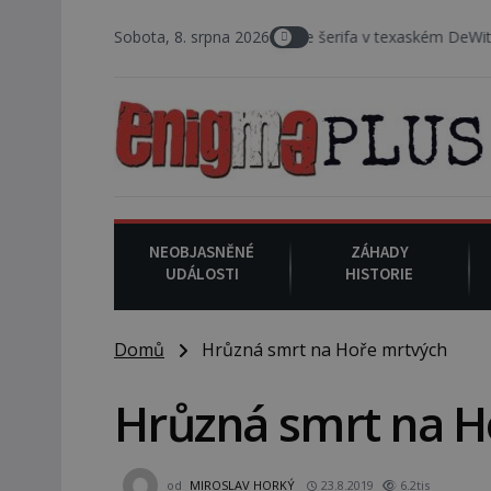
8. srpna 2008
Sobota, 8. srpna 2026
: Zástupce šerifa v texaském DeWitt County pořiz
NEOBJASNĚNÉ
ZÁHADY
UDÁLOSTI
HISTORIE
Domů
Hrůzná smrt na Hoře mrtvých
Hrůzná smrt na H
od
MIROSLAV HORKÝ
23.8.2019
6.2tis