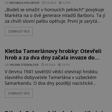
OD
MICHAELA HOLUBOVÁ
5.8.2026
3.0TIS
„Budeš se smažit v horoucích peklech!“ povykuje
Markéta na o dvě generace mladší Barboru. Ta jí
za chvíli slovní palbu opětuje. První je zarytá
katolička, druhá přesvědčená kališnice. A každá z
ZOBRAZIT VÍCE
nich se usídlí na jedné z věží slavného hradu
Trosky. Šlechtic Ota IV. z Bergova (1399–1452)
patří mezi vůdce protihusitského boje. Za
manželku má skutečně jistou
Kletba Tamerlánovy hrobky: Otevřeli
hrob a za dva dny začala invaze do
SSSR. Náhoda, nebo varování?
OD
HELENA STEJSKALOVÁ
4.8.2026
3.0TIS
V červnu 1941 sovětští vědci otevírají hrobku
slavného dobyvatele Tamerlána v uzbeckém
Samarkandu. O dva dny později nacistické
Německo zahajuje operaci Barbarossa a napadá
ZOBRAZIT VÍCE
Sovětský svaz. Shoda dat je natolik zarážející, že
se rodí jedna z nejslavnějších „kleteb“ 20. století.
Je na legendě něco pravdy, nebo jde jen o
fascinující souhru okolností? Když antropolog