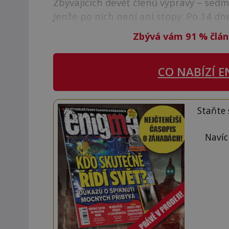
Zbývajících devět členů výpravy – sedm
Jenže po nich není ani stopy. Po 14 dn
Zbývá vám 91
%
člán
CO NABÍZÍ
E
Staňte
Navíc