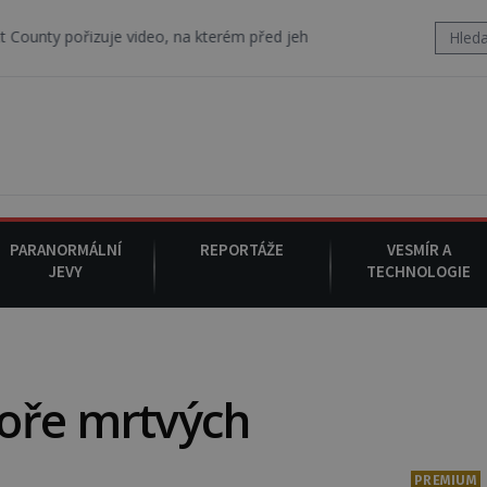
uje video, na kterém před jeho vozem po cestě utíká zvláštní psovit
PARANORMÁLNÍ
REPORTÁŽE
VESMÍR A
JEVY
TECHNOLOGIE
oře mrtvých
PREMIUM