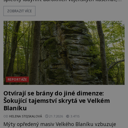
zapomenuté chrámy a vzácné národní poklady.
ZOBRAZIT VÍCE
Hluboko uvnitř mohutné skály nad řekou Vltavou
pulzuje skrytá historie, která se dodnes úspěšně
vyhýbá shonu moderní metropole. Místo, ke
kterému se vážou nejstarší české mýty, ve svých
temných útrobách střeží monumentální
REPORTÁŽE
Otvírají se brány do jiné dimenze:
Šokující tajemství skrytá ve Velkém
Blaníku
OD
HELENA STEJSKALOVÁ
21.7.2026
3.4TIS
Mýty opředený masiv Velkého Blaníku vzbuzuje