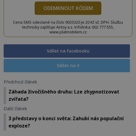
ODEMKNOUT KÓDEM
Cena SMS odeslané na číslo 9033320 je 20 Kč vč. DPH. Službu
technicky zajišťuje Airtoy a.s. Infolinka: 602 777 555,
www.platmobilem.cz
Sdílet na Facebooku
Sdílet na X
Předchozí článek
Záhada živočišného druhu: Lze zhypnotizovat
zvířata?
Další článek
3 představy o konci světa: Zahubí nás populační
exploze?