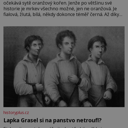
očekává sytě oranžový kořen. Jenže po většinu své
historie je mrkev všechno možné, jen ne oranžová. Je
fialová, žlutá, bílá, někdy dokonce téměř černá. Až díky
stovkám let pečlivého šlechtění se z ní stává zelenina,
bez které si českou zahradu ani nedokážeme představit.
Její příběh je
historyplus.cz
Lapka Grasel si na panstvo netroufl?