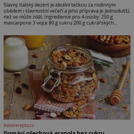
Slavný italský dezert je ideální tečkou za rodinným
obědem i slavnostní večeří a jeho příprava je jednodušší,
než se může zdát. Ingredience pro 4 osoby: 250 g
mascarpone 3 vejce 80 g cukru 200 g cukrářských
piškotů 250 ml silné kávy 2 lžíce amaretta kakao na
posypání Postup: Oddělte žloutky od bílků. Žloutky
vyšlehejte s cukrem do světlé pěny a postupně do nich
vmíchejte mascarpone, aby vznikl hladký
tisicereceptu.cz
Domácí ořechová granola bez cukru