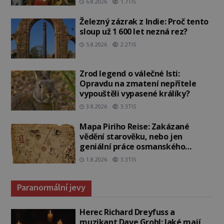
6.8.2026
1.7TIS
Železný zázrak z Indie: Proč tento
sloup už 1 600 let nezná rez?
5.8.2026
2.2TIS
Zrod legend o válečné lsti:
Opravdu na zmatení nepřítele
vypouštěli vypasené králíky?
3.8.2026
3.3TIS
Mapa Piriho Reise: Zakázané
vědění starověku, nebo jen
geniální práce osmanského
admirála?
1.8.2026
3.3TIS
Paranormální jevy
Herec Richard Dreyfuss a
muzikant Dave Grohl: Jaké mají