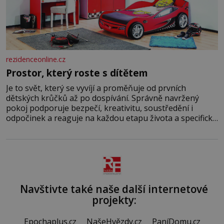
rezidenceonline.cz
Prostor, který roste s dítětem
Je to svět, který se vyvíjí a proměňuje od prvních
dětských krůčků až po dospívání. Správně navržený
pokoj podporuje bezpečí, kreativitu, soustředění i
odpočinek a reaguje na každou etapu života a specifické
potřeby dítěte. Pro nejmenší je klíčová jednoduchost,
měkkost a bezpečí, proto by pokoj miminka měl působit
především klidně a útulně. Předškolní věk je
Navštivte také naše další internetové
projekty:
Epochaplus.cz
NašeHvězdy.cz
PaníDomu.cz