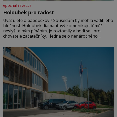
epochalnisvet.cz
Holoubek pro radost
Uvažujete o papouškovi? Sousedům by mohla vadit jeho
hlučnost. Holoubek diamantový komunikuje téměř
neslyšitelným pípáním, je roztomilý a hodí se i pro
chovatele začátečníky. Jedná se o nenáročného
klidného ptáčka, který většinu dne jen posedává. Hodně
času tráví na zemi, kde sbírá zbytky semínek Jeho
domovinou je prakticky celá Austrálie s výjimkou
pobřežní oblasti.