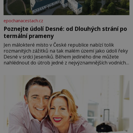
epochanacestach.cz
Poznejte údolí Desné: od Dlouhých strání po
termální prameny
Jen málokteré místo v České republice nabízí tolik
rozmanitých zážitků na tak malém území jako údolí řeky
Desné v srdci Jeseníků. Během jediného dne můžete
nahlédnout do útrob jedné z nejvýznamnějších vodních
elektráren v Evropě, vydat se na horské hřebeny, projet
se na koloběžce a den zakončit poznáváním památek ve
Velkých Losinách nebo v termálním