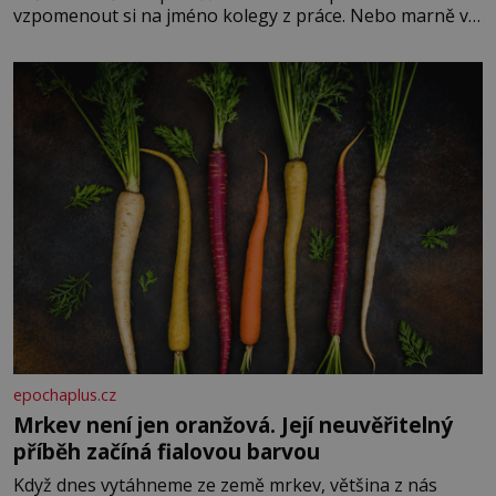
vzpomenout si na jméno kolegy z práce. Nebo marně v
paměti lovíte název knížky, kterou jste nedávno přečetli.
Je to opravdu tak, s věkem jako kdyby se paměť
rozhodla stávkovat. Cvičte
epochaplus.cz
Mrkev není jen oranžová. Její neuvěřitelný
příběh začíná fialovou barvou
Když dnes vytáhneme ze země mrkev, většina z nás