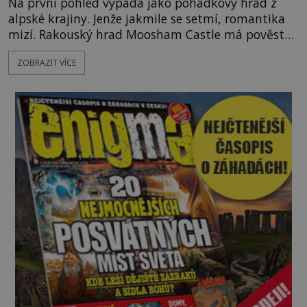
Na první pohled vypadá jako pohádkový hrad z
alpské krajiny. Jenže jakmile se setmí, romantika
mizí. Rakouský hrad Moosham Castle má pověst
nejděsivějšího domu v celé zemi. Lidé tu údajně
ZOBRAZIT VÍCE
slyší kroky v prázdných chodbách, šeptání ze zdí i
nářek mrtvých. A záhadologové tvrdí, že zdejší
temná minulost mohla zanechat něco, co se
dodnes nepodařilo vysvětlit. Kamenný hrad stojí v
horách Salcburska u