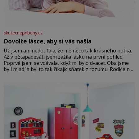
skutecnepribehy.cz
Dovolte lásce, aby si vás našla
Už jsem ani nedoufala, že mě něco tak krásného potká.
Až v pětapadesáti jsem zažila lásku na první pohled.
Poprvé jsem se vdávala, když mi bylo dvacet. Oba jsme
byli mladí a byl to tak říkajíc sňatek z rozumu. Rodiče nás
dali dohromady, Toník byl dobře zaopatřený mladý muž.
Manželství nám oběma moc nesvědčilo, brzy jsme zjistili,
že