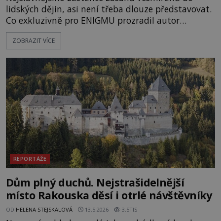
lidských dějin, asi není třeba dlouze představovat.
Co exkluzivně pro ENIGMU prozradil autor
Vzpomínek na budoucnost, švýcarský badatel
ZOBRAZIT VÍCE
Erich von Däniken? Orbitální stanice Viking 1
přelétá na oběžné dráze nad rudou planetou. Když
je umělá družice od povrchu Marsu vzdálena asi
1873 kilometrů, nachá
REPORTÁŽE
Dům plný duchů. Nejstrašidelnější
místo Rakouska děsí i otrlé návštěvníky
OD
HELENA STEJSKALOVÁ
13.5.2026
3.5TIS