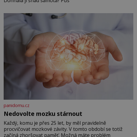
Dohnala ji snad samota? Půs
panidomu.cz
Nedovolte mozku stárnout
Každý, komu je přes 25 let, by měl pravidelně
procvičovat mozkové závity. V tomto období se totiž
začíná zhoršovat paměť. Možná máte problém