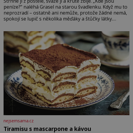
Strhne ji z postele, sváže ji a krutě zbije. „Kde jsou
peníze?“ naléhá Grasel na starou švadlenku. Když mu to
neprozradí – ostatně ani nemůže, protože žádné nemá,
spokojí se lupič s několika měďáky a štůčky látky.
Zraněná žena pár dní nato umírá. Je to muž nebývale
krutý. Jeho činy budí hrůzu ještě dlouho po jeho smrti
nejsemsama.cz
Tiramisu s mascarpone a kávou