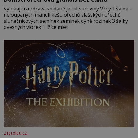
Vynikající a zdravá snídaně je tu! Suroviny Vždy 1 šálek –
neloupaných mandlí kešu ořechů vlašských ořechů
slunečnicových semínek semínek dýně rozinek 3 šálky
ovesných vloček 1 lžíce mlet
21stoleti.cz