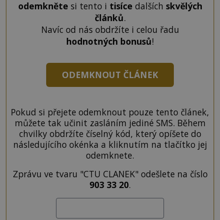
odemkněte
si tento i
tisíce
dalších
skvělých
článků
.
Navíc od nás obdržíte i celou řadu
hodnotných bonusů
!
ODEMKNOUT ČLÁNEK
Pokud si přejete odemknout pouze tento článek,
můžete tak učinit zasláním jediné SMS. Během
chvilky obdržíte číselný kód, který opíšete do
následujícího okénka a kliknutím na tlačítko jej
odemknete.
Zprávu ve tvaru "CTU CLANEK" odešlete na číslo
903 33 20
.