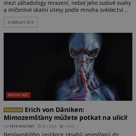
mezi záhadology mrazení, neboť jeho suťové svahy
a mlčenlivé skalní útesy podle mnoha svědectví
fungují jako anomální zóny, kde selhává lidské
ZOBRAZIT VÍCE
vnímání času i prostoru. Geologické anomálie hory
nenechávají nikoho chladným a esoterici i
badatelé zde odkrývají indicie, které propojují
prastaré pohanské kulty, keltské svatyně a zprávy
o lidech, kteří v
REPORTÁŽE
Erich von Däniken:
PREMIUM
Mimozemšťany můžete potkat na ulici!
OD
PETR KOUTSKÝ
18.7.2026
3.4TIS
Nejslavnějšího zastánce zásahů vesmířanů do