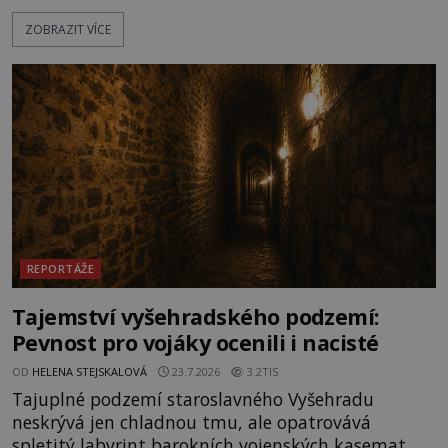
les, zbytky po kdysi monumentálním hradišti jsou
ZOBRAZIT VÍCE
ale v terénu patrné stále. Co dalšího tu po Keltech
zůstalo? Prozkoumejte to spolu s ENIGMOU! Na
vrch Hr
REPORTÁŽE
Tajemství vyšehradského podzemí:
Pevnost pro vojáky ocenili i nacisté
OD
HELENA STEJSKALOVÁ
23.7.2026
3.2TIS
Tajuplné podzemí staroslavného Vyšehradu
neskrývá jen chladnou tmu, ale opatrovává
spletitý labyrint barokních vojenských kasemat,