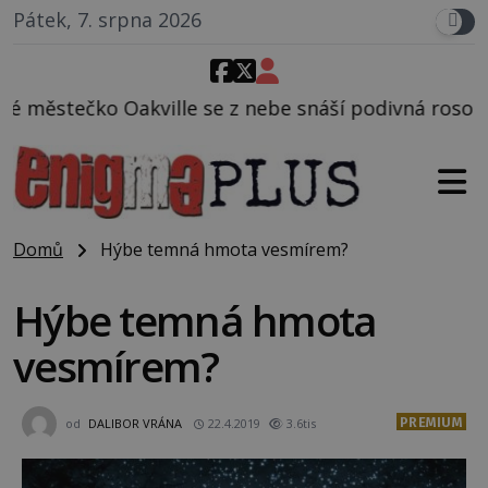
Pátek, 7. srpna 2026
se z nebe snáší podivná rosolovitá látka neznámého
Domů
Hýbe temná hmota vesmírem?
Hýbe temná hmota
vesmírem?
PREMIUM
od
DALIBOR VRÁNA
22.4.2019
3.6tis