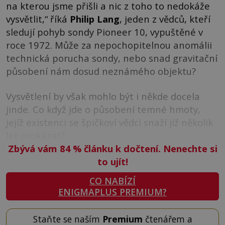
na kterou jsme přišli a nic z toho to nedokáže
vysvětlit,“ říká
Philip Lang
, jeden z vědců, kteří
sledují pohyb sondy Pioneer 10, vypuštěné v
roce 1972. Může za nepochopitelnou anomálii
technická porucha sondy, nebo snad gravitační
působení nám dosud neznámého objektu?
Vysvětlení by však mohlo být i někde docela
jinde. Co když jde o působení temné hmoty,
jejíž existenci se špičkoví vědci snaží již několik
let prokázat?
Zbývá vám 84
%
článku k dočtení. Nenechte si
to ujít!
CO NABÍZÍ
ENIGMAPLUS PREMIUM?
Staňte se naším
Premium
čtenářem a