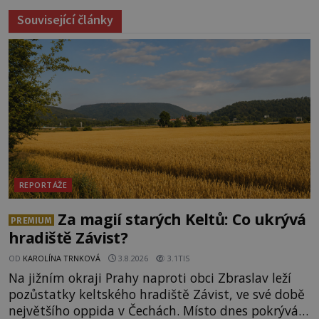
Související články
REPORTÁŽE
Za magií starých Keltů: Co ukrývá
PREMIUM
hradiště Závist?
OD
KAROLÍNA TRNKOVÁ
3.8.2026
3.1TIS
Na jižním okraji Prahy naproti obci Zbraslav leží
pozůstatky keltského hradiště Závist, ve své době
největšího oppida v Čechách. Místo dnes pokrývá