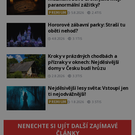
paranormální zážitky?
PREMIUM
5.8.2026
2.4TIS
Hororové zábavní parky: Straší tu
oběti nehod?
4.8.2026
3.1TIS
Kroky v prázdných chodbách a
přízraky v oknech: Nejděsivější
domy v Česku budí hrůzu
2.8.2026
3.3TIS
Nejděsivější lesy světa: Vstoupí jen
ti nejodvážnější!
PREMIUM
1.8.2026
3.5TIS
NENECHTE SI UJÍT DALŠÍ ZAJÍMAVÉ
ČLÁNKY