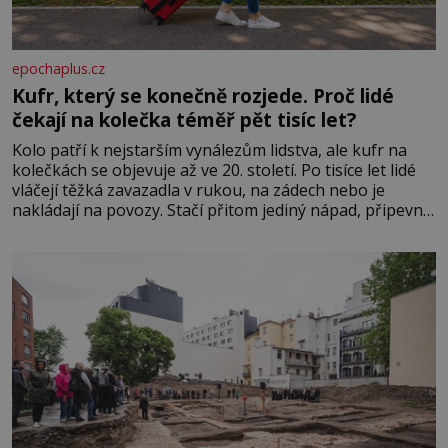
epochaplus.cz
Kufr, který se konečně rozjede. Proč lidé
čekají na kolečka téměř pět tisíc let?
Kolo patří k nejstarším vynálezům lidstva, ale kufr na
kolečkách se objevuje až ve 20. století. Po tisíce let lidé
vláčejí těžká zavazadla v rukou, na zádech nebo je
nakládají na povozy. Stačí přitom jediný nápad, připevnit
ke kufru kolečka. Jenže právě ten nikdo dlouho
nedostane. Až jednou se na letišti ozve věta, která změní