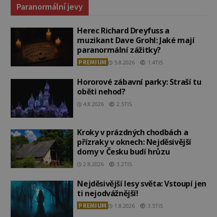
Paranormální jevy
Herec Richard Dreyfuss a
muzikant Dave Grohl: Jaké mají
paranormální zážitky?
PREMIUM
5.8.2026
1.4TIS
Hororové zábavní parky: Straší tu
oběti nehod?
4.8.2026
2.5TIS
Kroky v prázdných chodbách a
přízraky v oknech: Nejděsivější
domy v Česku budí hrůzu
2.8.2026
3.2TIS
Nejděsivější lesy světa: Vstoupí jen
ti nejodvážnější!
PREMIUM
1.8.2026
3.5TIS