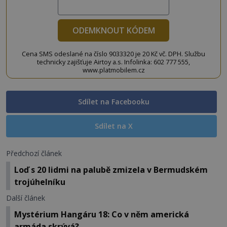
ODEMKNOUT KÓDEM
Cena SMS odeslané na číslo 9033320 je 20 Kč vč. DPH. Službu
technicky zajišťuje Airtoy a.s. Infolinka: 602 777 555,
www.platmobilem.cz
Sdílet na Facebooku
Sdílet na X
Předchozí článek
Loď s 20 lidmi na palubě zmizela v Bermudském
trojúhelníku
Další článek
Mystérium Hangáru 18: Co v něm americká
armáda skrývá?