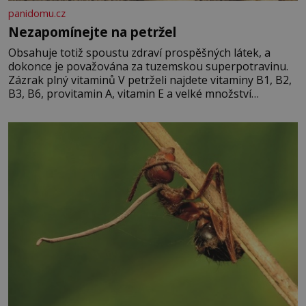
panidomu.cz
Nezapomínejte na petržel
Obsahuje totiž spoustu zdraví prospěšných látek, a
dokonce je považována za tuzemskou superpotravinu.
Zázrak plný vitaminů V petrželi najdete vitaminy B1, B2,
B3, B6, provitamin A, vitamin E a velké množství
vitamínu C (nejvíce ho má nať, dokonce třikrát více než
pomeranč, v kořeni je také, ale je ho desetkrát méně), a
kyselinu listovou. Ale