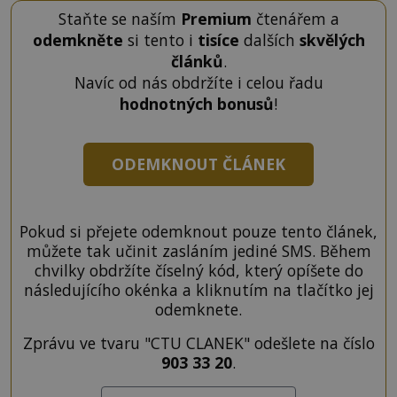
Staňte se naším
Premium
čtenářem a
odemkněte
si tento i
tisíce
dalších
skvělých
článků
.
Navíc od nás obdržíte i celou řadu
hodnotných bonusů
!
ODEMKNOUT ČLÁNEK
Pokud si přejete odemknout pouze tento článek,
můžete tak učinit zasláním jediné SMS. Během
chvilky obdržíte číselný kód, který opíšete do
následujícího okénka a kliknutím na tlačítko jej
odemknete.
Zprávu ve tvaru "CTU CLANEK" odešlete na číslo
903 33 20
.