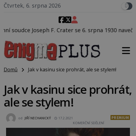
Čtvrtek, 6. srpna 2026
rater se 6. srpna 1930 navečeří ve své oblíbené resta
Domů
Jak v kasinu sice prohrát, ale se stylem!
Jak v kasinu sice prohrát,
ale se stylem!
PREMIUM
od
JIŘÍ NECHANICKÝ
17.2.2021
KOMERČNÍ SDĚLENÍ