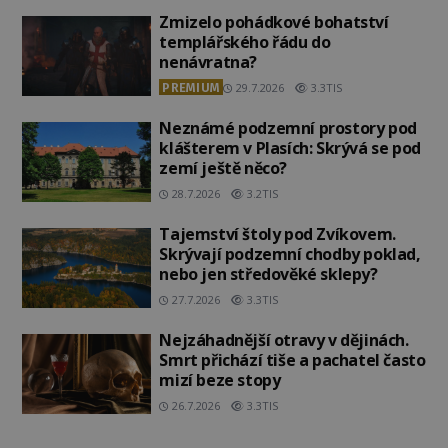
Zmizelo pohádkové bohatství
templářského řádu do
nenávratna?
PREMIUM
29.7.2026
3.3TIS
Neznámé podzemní prostory pod
klášterem v Plasích: Skrývá se pod
zemí ještě něco?
28.7.2026
3.2TIS
Tajemství štoly pod Zvíkovem.
Skrývají podzemní chodby poklad,
nebo jen středověké sklepy?
27.7.2026
3.3TIS
Nejzáhadnější otravy v dějinách.
Smrt přichází tiše a pachatel často
mizí beze stopy
26.7.2026
3.3TIS