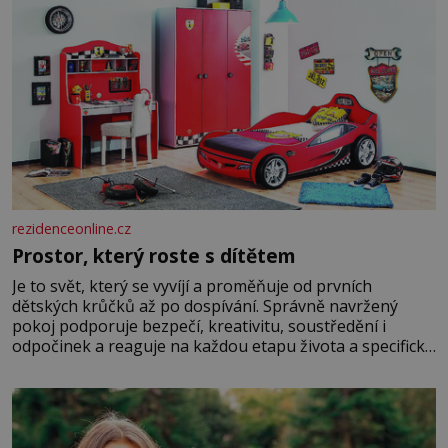
rezidenceonline.cz
Prostor, který roste s dítětem
Je to svět, který se vyvíjí a proměňuje od prvních
dětských krůčků až po dospívání. Správně navržený
pokoj podporuje bezpečí, kreativitu, soustředění i
odpočinek a reaguje na každou etapu života a specifické
potřeby dítěte. Pro nejmenší je klíčová jednoduchost,
měkkost a bezpečí, proto by pokoj miminka měl působit
především klidně a útulně. Předškolní věk je