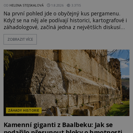
OD
HELENA STEJSKALOVÁ
1.8.2026
3.3TIS
Na první pohled jde o obyčejný kus pergamenu.
Když se na něj ale podívají historici, kartografové i
záhadologové, začíná jedna z největších diskusí
moderní historie. Osmanský admirál Piri Reis roku
ZOBRAZIT VÍCE
1513 kreslí mapu světa, která překvapuje
přesností pobřeží Afriky a Jižní Ameriky. Někteří v
ní vidí důkaz ztracené civilizace nebo dokonce
znalost Antarktidy dávno před jejím objevením.
Jiní tvrdí,
ZÁHADY HISTORIE
Kamenní giganti z Baalbeku: Jak se
podařilo přesunout bloky o hmotnosti