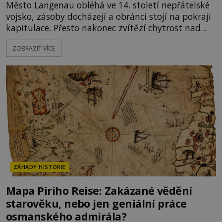
Město Langenau obléhá ve 14. století nepřátelské
vojsko, zásoby docházejí a obránci stojí na pokraji
kapitulace. Přesto nakonec zvítězí chytrost nad
hrubou silou. Podle staré německé legendy vypustí
ZOBRAZIT VÍCE
obyvatelé za hradby dobře živeného králíka, aby
nepřítele přesvědčili, že uvnitř města je jídla stále
dost. Čas pracuje pro obléhatele. Ve městě ubývají
zásoby a každý den znamená další porci strádá
ZÁHADY HISTORIE
Mapa Piriho Reise: Zakázané vědění
starověku, nebo jen geniální práce
osmanského admirála?