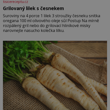
tisicereceptu.cz
Grilovaný lilek s česnekem
Suroviny na 4 porce 1 lilek 3 stroužky česneku snítka
oregana 100 ml olivového oleje sůl Postup Na mírně
rozpálený gril nebo do grilovací hliníkové misky
narovnejte nasucho kolečka lilku.