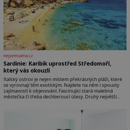
nejsemsama.cz
Sardinie: Karibik uprostřed Středomoří,
který vás okouzlí
Italský ostrov je nejen místem překrásných pláží, které
se vyrovnají těm exotickým. Najdete na něm i spousty
zajímavostí k objevování. Fascinující stará malebná
městečka či třeba dechberoucí útesy. Druhý největší
italský ostrov o velikosti přibližně jedné třetiny České
republiky vás ohromí nejen svými plážemi s bílým
pískem jako v Karibiku, ale i divokou krajinou, také
bohatou historií i luxusem.Zjistěte,