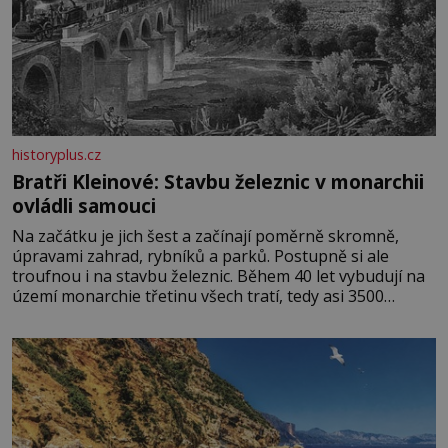
historyplus.cz
Bratři Kleinové: Stavbu železnic v monarchii
ovládli samouci
Na začátku je jich šest a začínají poměrně skromně,
úpravami zahrad, rybníků a parků. Postupně si ale
troufnou i na stavbu železnic. Během 40 let vybudují na
území monarchie třetinu všech tratí, tedy asi 3500
kilometrů! Ohromně na tom zbohatnou… Podnikavého
ducha zdědí bratři Kleinové po otci Johannovi (1756–
1835), který má malý statek na Jesenicku