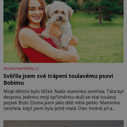
skutecnepribehy.cz
Svěřila jsem své trápení toulavému psovi
Bobimu
Moje dětství bylo těžké. Naše maminka zemřela. Táta byl
despota. Jedinou mojí spřízněnou duší se stal toulavý
pejsek Bobi. Doma jsem jako dítě měla peklo. Maminka
zemřela, když jsem byla ještě malá. Otec hodně pil a
často dokázal propít skoro celou výplatu. Čtyři roky jsem
chodila do školy u nás na vesnici. Měli mě tam rádi,
protože