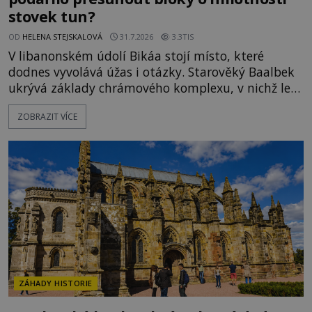
stovek tun?
OD
HELENA STEJSKALOVÁ
31.7.2026
3.3TIS
V libanonském údolí Bikáa stojí místo, které
dodnes vyvolává úžas i otázky. Starověký Baalbek
ukrývá základy chrámového komplexu, v nichž leží
kameny tak obrovské, že se zdá téměř nemožné je
ZOBRAZIT VÍCE
přesunout. Některé bloky váží kolem tisíce tun,
jeden z nedávno prozkoumaných kamenných
kolosů dokonce odhadem až 1650 tun. Jak lidé bez
moderních strojů dokázali takové giganty vytesat,
dopravit a přesně u
ZÁHADY HISTORIE