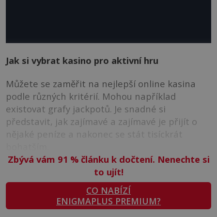
Jak si vybrat kasino pro aktivní hru
Můžete se zaměřit na nejlepší online kasina
podle různých kritérií. Mohou například
existovat grafy jackpotů. Je snadné si
představit, jak zajímavé a zajímavé je přijít o
nějaké peníze a nakonec se stát tisíckrát
bohatším.
Zbývá vám 91
%
článku k dočtení. Nenechte si
to ujít!
CO NABÍZÍ
ENIGMAPLUS PREMIUM?