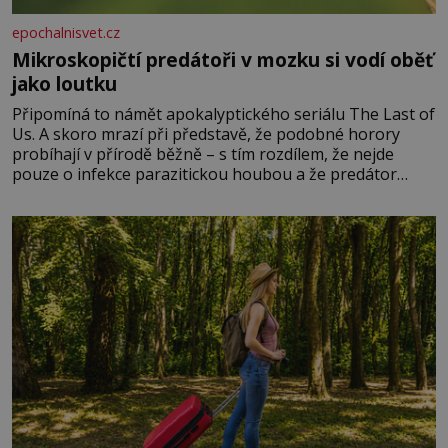
epochalnisvet.cz
Mikroskopičtí predátoři v mozku si vodí oběť
jako loutku
Připomíná to námět apokalyptického seriálu The Last of
Us. A skoro mrazí při představě, že podobné horory
probíhají v přírodě běžně – s tím rozdílem, že nejde
pouze o infekce parazitickou houbou a že predátor
dokáže ovládat jen vývojově nesrovnatelně jednodušší
živočichy, než je člověk. Najít skutečné zombie není nic
nemožného ani v naší přírodě.