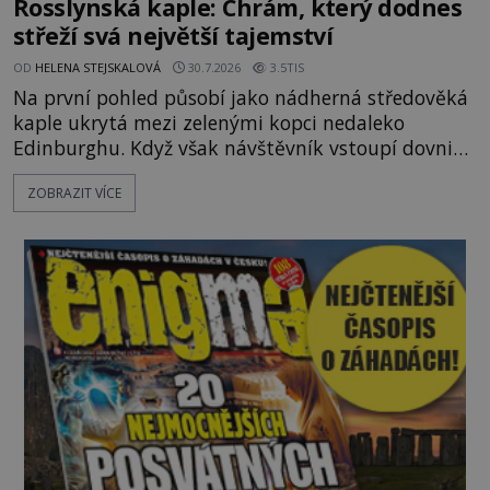
Rosslynská kaple: Chrám, který dodnes
střeží svá největší tajemství
OD
HELENA STEJSKALOVÁ
30.7.2026
3.5TIS
Na první pohled působí jako nádherná středověká
kaple ukrytá mezi zelenými kopci nedaleko
Edinburghu. Když však návštěvník vstoupí dovnitř,
ocitá se uprostřed kamenného labyrintu symbolů,
ZOBRAZIT VÍCE
které už po staletí podněcují představivost
historiků, archeologů i milovníků záhad. Jsou ve
výzdobě Rosslynské kaple skutečně ukryty stopy
templářů, svobodných zednářů nebo dokonce
Svatého grálu? Nebo jde o j