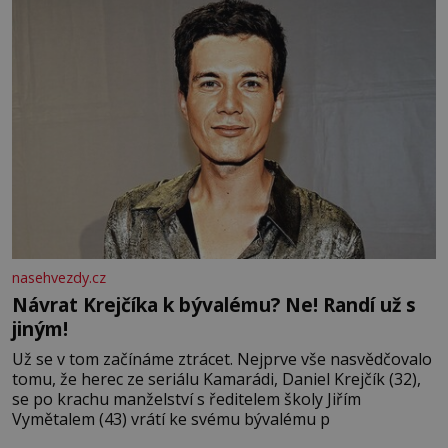
nasehvezdy.cz
Návrat Krejčíka k bývalému? Ne! Randí už s
jiným!
Už se v tom začínáme ztrácet. Nejprve vše nasvědčovalo
tomu, že herec ze seriálu Kamarádi, Daniel Krejčík (32),
se po krachu manželství s ředitelem školy Jiřím
Vymětalem (43) vrátí ke svému bývalému p