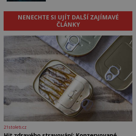
NENECHTE SI UJÍT DALŠÍ ZAJÍMAVÉ
ČLÁNKY
21stoleti.cz
Hit zdravého stravování: Konzervované