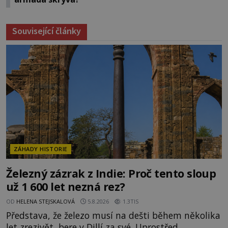
Související články
ZÁHADY HISTORIE
Železný zázrak z Indie: Proč tento sloup
už 1 600 let nezná rez?
OD
HELENA STEJSKALOVÁ
5.8.2026
1.3TIS
Představa, že železo musí na dešti během několika
let zrezivět, bere v Dillí za své. Uprostřed