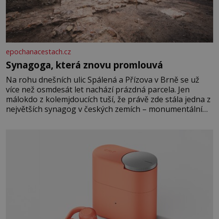
epochanacestach.cz
Synagoga, která znovu promlouvá
Na rohu dnešních ulic Spálená a Přízova v Brně se už
více než osmdesát let nachází prázdná parcela. Jen
málokdo z kolemjdoucích tuší, že právě zde stála jedna z
největších synagog v českých zemích – monumentální
stavba, která byla po desetiletí symbolem sebevědomé a
prosperující židovské komunity. Brněnská Velká
synagoga byla slavnostně otevřena v roce