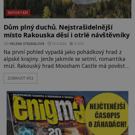
REPORTÁŽE
Dům plný duchů. Nejstrašidelnější
místo Rakouska děsí i otrlé návštěvníky
OD
HELENA STEJSKALOVÁ
13.5.2026
3.5TIS
Na první pohled vypadá jako pohádkový hrad z
alpské krajiny. Jenže jakmile se setmí, romantika
mizí. Rakouský hrad Moosham Castle má pověst
nejděsivějšího domu v celé zemi. Lidé tu údajně
ZOBRAZIT VÍCE
slyší kroky v prázdných chodbách, šeptání ze zdí i
nářek mrtvých. A záhadologové tvrdí, že zdejší
temná minulost mohla zanechat něco, co se
dodnes nepodařilo vysvětlit. Kamenný hrad stojí v
horách Salcburska u