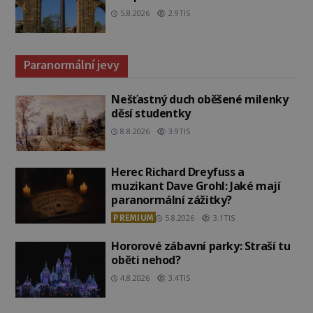
5.8.2026
2.9TIS
Paranormální jevy
Nešťastný duch oběšené milenky
děsí studentky
8.8.2026
3.9TIS
Herec Richard Dreyfuss a
muzikant Dave Grohl: Jaké mají
paranormální zážitky?
PREMIUM
5.8.2026
3.1TIS
Hororové zábavní parky: Straší tu
oběti nehod?
4.8.2026
3.4TIS