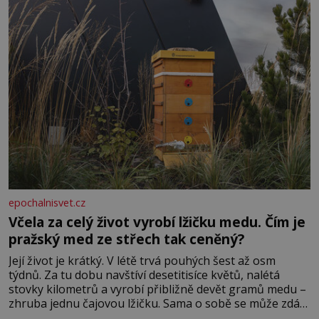
zednářské lóže. Nebyl v této oblasti žádným nováčkem,
protože do zednářské
epochalnisvet.cz
Včela za celý život vyrobí lžičku medu. Čím je
pražský med ze střech tak ceněný?
Její život je krátký. V létě trvá pouhých šest až osm
týdnů. Za tu dobu navštíví desetitisíce květů, nalétá
stovky kilometrů a vyrobí přibližně devět gramů medu –
zhruba jednu čajovou lžičku. Sama o sobě se může zdát
bezvýznamná. Teprve když se spojí s dalšími desítkami