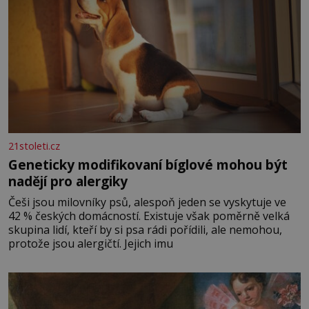
21stoleti.cz
Geneticky modifikovaní bíglové mohou být
nadějí pro alergiky
Češi jsou milovníky psů, alespoň jeden se vyskytuje ve
42 % českých domácností. Existuje však poměrně velká
skupina lidí, kteří by si psa rádi pořídili, ale nemohou,
protože jsou alergičtí. Jejich imu