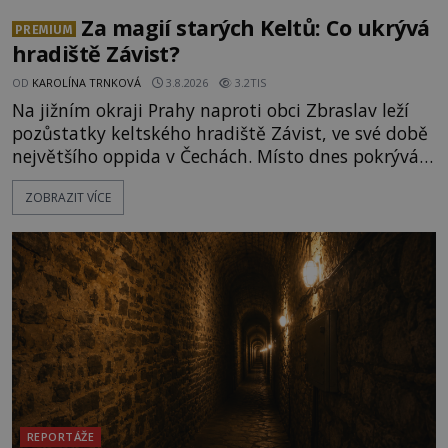
Za magií starých Keltů: Co ukrývá
PREMIUM
hradiště Závist?
OD
KAROLÍNA TRNKOVÁ
3.8.2026
3.2TIS
Na jižním okraji Prahy naproti obci Zbraslav leží
pozůstatky keltského hradiště Závist, ve své době
největšího oppida v Čechách. Místo dnes pokrývá
les, zbytky po kdysi monumentálním hradišti jsou
ZOBRAZIT VÍCE
ale v terénu patrné stále. Co dalšího tu po Keltech
zůstalo? Prozkoumejte to spolu s ENIGMOU! Na
vrch Hr
REPORTÁŽE