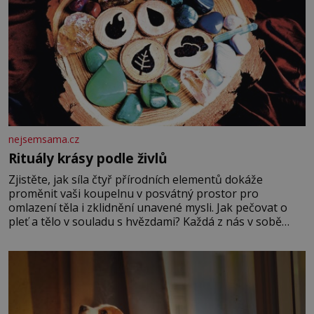
nejsemsama.cz
Rituály krásy podle živlů
Zjistěte, jak síla čtyř přírodních elementů dokáže
proměnit vaši koupelnu v posvátný prostor pro
omlazení těla i zklidnění unavené mysli. Jak pečovat o
pleť a tělo v souladu s hvězdami? Každá z nás v sobě
nese otisk vesmíru, který se projevuje nejen v naší
povaze, ale i v potřebách naší pokožky. Ohnivá znamení
Ženy narozené ve znamení Berana, Lva a Střelce v sobě
nesou žár, odvahu a neutuchající elán. Vaše