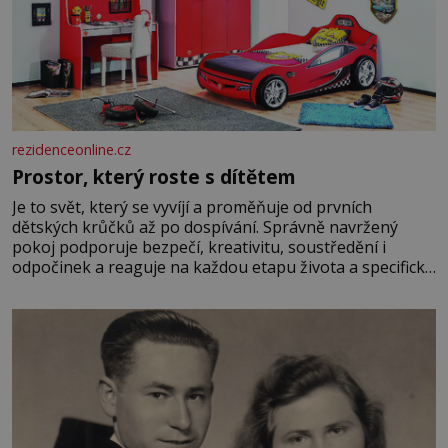
rezidenceonline.cz
Prostor, který roste s dítětem
Je to svět, který se vyvíjí a proměňuje od prvních
dětských krůčků až po dospívání. Správně navržený
pokoj podporuje bezpečí, kreativitu, soustředění i
odpočinek a reaguje na každou etapu života a specifické
potřeby dítěte. Pro nejmenší je klíčová jednoduchost,
měkkost a bezpečí, proto by pokoj miminka měl působit
především klidně a útulně. Předškolní věk je