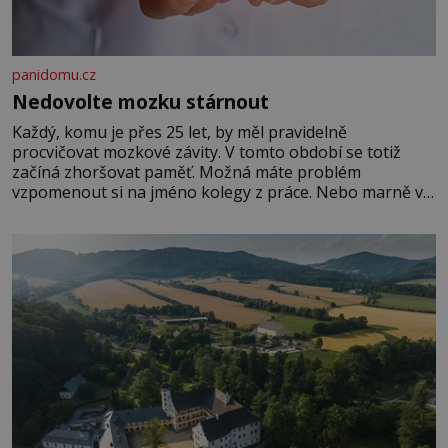
panidomu.cz
Nedovolte mozku stárnout
Každý, komu je přes 25 let, by měl pravidelně
procvičovat mozkové závity. V tomto období se totiž
začíná zhoršovat paměť. Možná máte problém
vzpomenout si na jméno kolegy z práce. Nebo marně v
paměti lovíte název knížky, kterou jste nedávno přečetli.
Je to opravdu tak, s věkem jako kdyby se paměť
rozhodla stávkovat. Cvičte