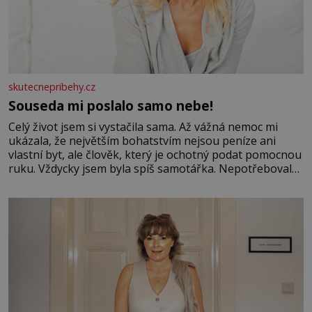
skutecnepribehy.cz
Souseda mi poslalo samo nebe!
Celý život jsem si vystačila sama. Až vážná nemoc mi
ukázala, že největším bohatstvím nejsou peníze ani
vlastní byt, ale člověk, který je ochotný podat pomocnou
ruku. Vždycky jsem byla spíš samotářka. Nepotřebovala
jsem kolem sebe partu kamarádek ani partnera. Stačily
mi knihy, práce a hlavně klid. Hned po studiích jsem
odešla z rodného města,