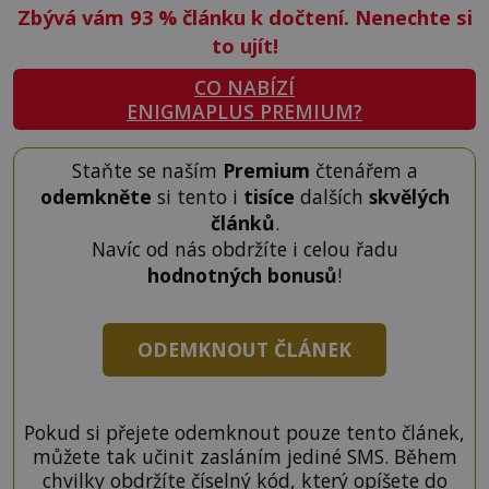
Zbývá vám 93
%
článku k dočtení. Nenechte si
to ujít!
CO NABÍZÍ
ENIGMAPLUS PREMIUM?
Staňte se naším
Premium
čtenářem a
odemkněte
si tento i
tisíce
dalších
skvělých
článků
.
Navíc od nás obdržíte i celou řadu
hodnotných bonusů
!
ODEMKNOUT ČLÁNEK
Pokud si přejete odemknout pouze tento článek,
můžete tak učinit zasláním jediné SMS. Během
chvilky obdržíte číselný kód, který opíšete do