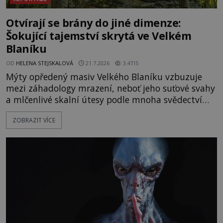
Otvírají se brány do jiné dimenze:
Šokující tajemství skrytá ve Velkém
Blaníku
OD
HELENA STEJSKALOVÁ
21.7.2026
3.4TIS
Mýty opředený masiv Velkého Blaníku vzbuzuje
mezi záhadology mrazení, neboť jeho suťové svahy
a mlčenlivé skalní útesy podle mnoha svědectví
fungují jako anomální zóny, kde selhává lidské
ZOBRAZIT VÍCE
vnímání času i prostoru. Geologické anomálie hory
nenechávají nikoho chladným a esoterici i
badatelé zde odkrývají indicie, které propojují
prastaré pohanské kulty, keltské svatyně a zprávy
o lidech, kteří v