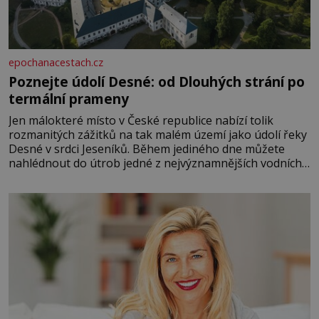
epochanacestach.cz
Poznejte údolí Desné: od Dlouhých strání po
termální prameny
Jen málokteré místo v České republice nabízí tolik
rozmanitých zážitků na tak malém území jako údolí řeky
Desné v srdci Jeseníků. Během jediného dne můžete
nahlédnout do útrob jedné z nejvýznamnějších vodních
elektráren v Evropě, vydat se na horské hřebeny, projet
se na koloběžce a den zakončit poznáváním památek ve
Velkých Losinách nebo v termálním