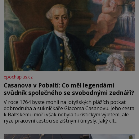
epochaplus.cz
Casanova v Pobaltí: Co měl legendární
svůdník společného se svobodnými zednáři?
V roce 1764 byste mohli na lotyšských plážích potkat
dobrodruha a sukničkáře Giacoma Casanovu. Jeho cesta
k Baltskému moři však nebyla turistickým výletem, ale
ryze pracovní cestou se zištnými úmysly. Jaký cíl
Casanova sledoval, když se například procházel uličkami
lotyšské Rigy? Casanova v Pobaltí kontaktoval tamní