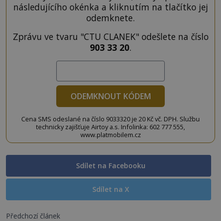
následujícího okénka a kliknutím na tlačítko jej
odemknete.
Zprávu ve tvaru "CTU CLANEK" odešlete na číslo
903 33 20
.
ODEMKNOUT KÓDEM
Cena SMS odeslané na číslo 9033320 je 20 Kč vč. DPH. Službu
technicky zajišťuje Airtoy a.s. Infolinka: 602 777 555,
www.platmobilem.cz
Sdílet na Facebooku
Sdílet na X
Předchozí článek