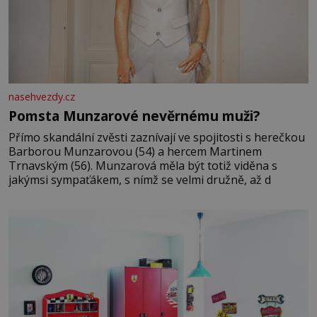
nasehvezdy.cz
Pomsta Munzarové nevěrnému muži?
Přímo skandální zvěsti zaznívají ve spojitosti s herečkou
Barborou Munzarovou (54) a hercem Martinem
Trnavským (56). Munzarová měla být totiž viděna s
jakýmsi sympaťákem, s nímž se velmi družně, až d