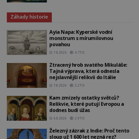
Záhady historie
Ayia Napa: Kyperské vodní
monstrum s mírumilovnou
povahou
7.8.2026
4.7TIS
Ztracený hrob svatého Mikuláše:
Tajná výprava, která odnesla
nejslavnější relikvii do Itálie
7.8.2026
2.2TIS
Kam zmizely ostatky světců?
Relikvie, které putují Evropou a
dodnes budí úžas
6.8.2026
2.9TIS
Železný zázrak z Indie: Proč tento
sloup už 1 600 let nezná rez?