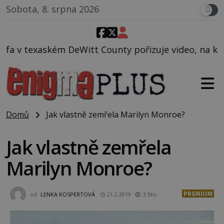
Sobota, 8. srpna 2026
t County pořizuje video, na kterém před jeho vozem 
Domů
Jak vlastně zemřela Marilyn Monroe?
Jak vlastně zemřela
Marilyn Monroe?
PREMIUM
od
LENKA KOSPERTOVÁ
21.2.2019
3.9tis