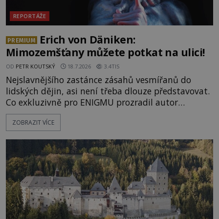
REPORTÁŽE
Erich von Däniken:
PREMIUM
Mimozemšťany můžete potkat na ulici!
OD
PETR KOUTSKÝ
18.7.2026
3.4TIS
Nejslavnějšího zastánce zásahů vesmířanů do
lidských dějin, asi není třeba dlouze představovat.
Co exkluzivně pro ENIGMU prozradil autor
Vzpomínek na budoucnost, švýcarský badatel
ZOBRAZIT VÍCE
Erich von Däniken? Orbitální stanice Viking 1
přelétá na oběžné dráze nad rudou planetou. Když
je umělá družice od povrchu Marsu vzdálena asi
1873 kilometrů, nachá