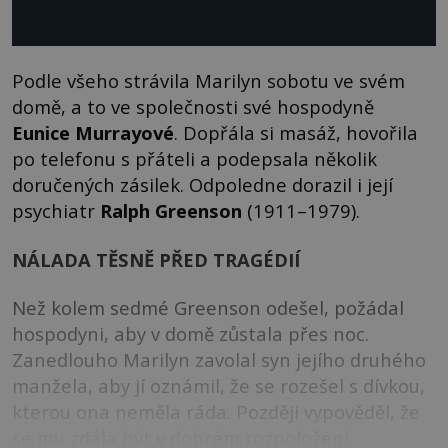
Podle všeho strávila Marilyn sobotu ve svém
domě, a to ve společnosti své hospodyně
Eunice Murrayové
. Dopřála si masáž, hovořila
po telefonu s přáteli a podepsala několik
doručených zásilek. Odpoledne dorazil i její
psychiatr
Ralph Greenson
(1911–1979).
NÁLADA TĚSNĚ PŘED TRAGÉDIÍ
Než kolem sedmé Greenson odešel, požádal
hospodyni, aby v domě zůstala přes noc.
Zanedlouho Marilyn zavolal syn jejího druhého
manžela, aby jí oznámil, že se rozešel s dívkou,
kterou ona neměla ráda. Později vypověděl, že
se mu zdála být v dobrém rozpoložení.