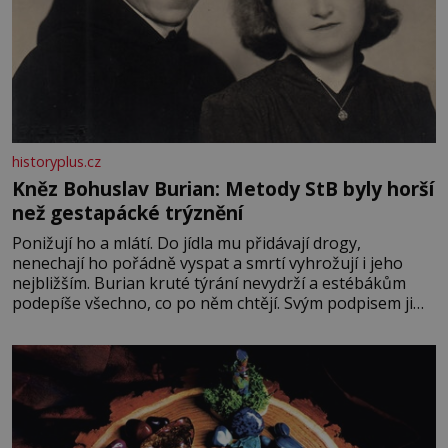
historyplus.cz
Kněz Bohuslav Burian: Metody StB byly horší
než gestapácké trýznění
Ponižují ho a mlátí. Do jídla mu přidávají drogy,
nenechají ho pořádně vyspat a smrtí vyhrožují i jeho
nejbližším. Burian kruté týrání nevydrží a estébákům
podepíše všechno, co po něm chtějí. Svým podpisem jim
potvrdí také to, že na něj během výslechů nikdo nevyvíjel
fyzický ani psychický nátlak. Syn brněnského řezníka
chce být knězem a