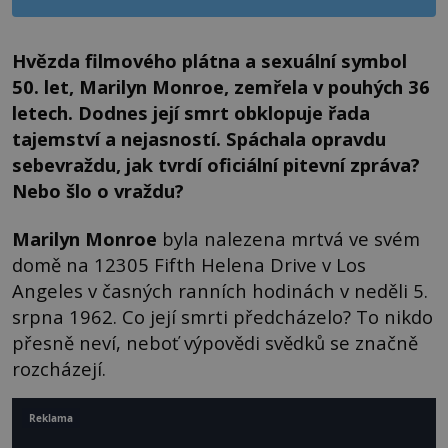
Hvězda filmového plátna a sexuální symbol
50. let, Marilyn Monroe, zemřela v pouhých 36
letech. Dodnes její smrt obklopuje řada
tajemství a nejasností. Spáchala opravdu
sebevraždu, jak tvrdí oficiální pitevní zpráva?
Nebo šlo o vraždu?
Marilyn Monroe
byla nalezena mrtvá ve svém
domě na 12305 Fifth Helena Drive v Los
Angeles v časných ranních hodinách v neděli 5.
srpna 1962. Co její smrti předcházelo? To nikdo
přesně neví, neboť výpovědi svědků se značně
rozcházejí.
Reklama