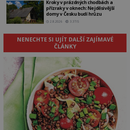
Kroky v prázdných chodbách a
přízraky v oknech: Nejděsivější
domy v Česku budí hrůzu
2.8.2026
3.3TIS
NENECHTE SI UJÍT DALŠÍ ZAJÍMAVÉ
ČLÁNKY