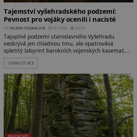
Tajemství vyšehradského podzemí:
Pevnost pro vojáky ocenili i nacisté
OD
HELENA STEJSKALOVÁ
23.7.2026
3.2TIS
Tajuplné podzemí staroslavného Vyšehradu
neskrývá jen chladnou tmu, ale opatrovává
spletitý labyrint barokních vojenských kasemat,
zapomenuté chrámy a vzácné národní poklady.
ZOBRAZIT VÍCE
Hluboko uvnitř mohutné skály nad řekou Vltavou
pulzuje skrytá historie, která se dodnes úspěšně
vyhýbá shonu moderní metropole. Místo, ke
kterému se vážou nejstarší české mýty, ve svých
temných útrobách střeží monumentální
REPORTÁŽE