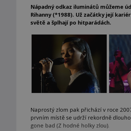
Nápadný odkaz iluminátů můžeme úda
Rihanny (*1988). Už začátky její kariéry
světě a šplhají po hitparádách.
Naprostý zlom pak přichází v roce 200
prvním místě se udrží rekordně dlouho.
gone bad (Z hodné holky zlou).