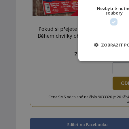
Nezbytně nutn
soubory
Pokud si přejete odemknout pouze ten
Během chvilky obdržíte číselný kód, k
tlačí
ZOBRAZIT P
Zprávu ve tvaru "CTU 
OD
Cena SMS odeslané na číslo 9033320 je 20 Kč vč. 
w
Sdílet na Facebooku