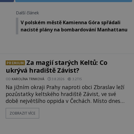
Další článek
V polském městě Kamienna Góra spřádali
nacisté plány na bombardování Manhattanu
Za magií starých Keltů: Co
PREMIUM
ukrývá hradiště Závist?
OD
KAROLÍNA TRNKOVÁ
3.8.2026
3.2TIS
Na jižním okraji Prahy naproti obci Zbraslav leží
pozůstatky keltského hradiště Závist, ve své
době největšího oppida v Čechách. Místo dnes
pokrývá les, zbytky po kdysi monumentálním
ZOBRAZIT VÍCE
hradišti jsou ale v terénu patrné stále. Co dalšího
tu po Keltech zůstalo? Prozkoumejte to spolu s
ENIGMOU! Na vrch Hr