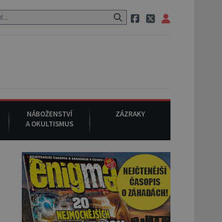
em po cestě utíká zvláštní psovitá šelma, údajně bájná čupakabra.
NÁBOŽENSTVÍ
ZÁZRAKY
A OKULTISMUS