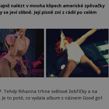
jně nalézt v mnoha klipech americké zpěvačky
 se jeví slibně. Její písně zní z rádií po celém
7. Tehdy Rihanna trhne světové žebříčky a na
 Je to poté, co vydala album s názvem Good girl