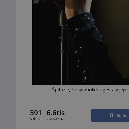
Špitá se, že symbolická gesta v jej
591
6.6tis
Sdíle
SDÍLENÍ
ZOBRAZENÍ