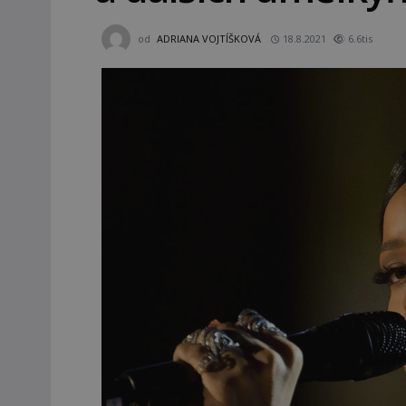
od
ADRIANA VOJTÍŠKOVÁ
18.8.2021
6.6tis