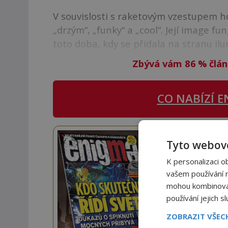
V souvislosti s raketovým vzestupem h
„drzým“, „funky“ a „cool“. Její image f
toto doba, kdy se přidala na stranu il
Zbývá vám 86
%
člán
CO NABÍZÍ
E
Staňte
Tyto webové
K personalizaci o
Navíc
vašem používání na
mohou kombinovat 
používání jejich s
ZOBRAZIT VŠE