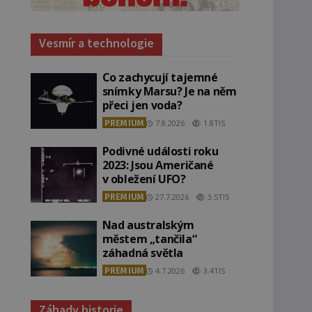
Vesmír a technologie
Co zachycují tajemné
snímky Marsu? Je na něm
přeci jen voda?
PREMIUM
7.8.2026
1.8TIS
Podivné události roku
2023: Jsou Američané
v obležení UFO?
PREMIUM
27.7.2026
3.5TIS
Nad australským
městem „tančila“
záhadná světla
PREMIUM
4.7.2026
3.4TIS
Záhady historie