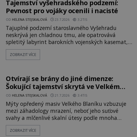
Tajemství vyšehradského podzemí:
Pevnost pro vojáky ocenili i nacisté
OD
HELENA STEJSKALOVÁ
23.7.2026
3.2TIS
Tajuplné podzemí staroslavného Vyšehradu
neskrývá jen chladnou tmu, ale opatrovává
spletitý labyrint barokních vojenských kasemat,
zapomenuté chrámy a vzácné národní poklady.
ZOBRAZIT VÍCE
Hluboko uvnitř mohutné skály nad řekou Vltavou
pulzuje skrytá historie, která se dodnes úspěšně
vyhýbá shonu moderní metropole. Místo, ke
kterému se vážou nejstarší české mýty, ve svých
Otvírají se brány do jiné dimenze:
temných útrobách střeží monumentální
Šokující tajemství skrytá ve Velkém
Blaníku
OD
HELENA STEJSKALOVÁ
21.7.2026
3.4TIS
Mýty opředený masiv Velkého Blaníku vzbuzuje
mezi záhadology mrazení, neboť jeho suťové
svahy a mlčenlivé skalní útesy podle mnoha
svědectví fungují jako anomální zóny, kde
ZOBRAZIT VÍCE
selhává lidské vnímání času i prostoru. Geologické