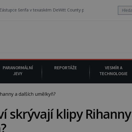
a v texaském DeWitt County pořizuje video, na kterém před jeho voz
PARANORMÁLNÍ
REPORTÁŽE
VESMÍR A
JEVY
TECHNOLOGIE
Rihanny a dalších umělkyň?
ví skrývají klipy Rihanny
?