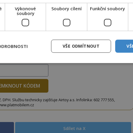
é
Výkonové
Soubory cílení
Funkční soubory
soubory
to článek, můžete tak učinit zasláním jediné SMS.
terý opíšete do následujícího okénka a kliknutím na
tko jej odemknete.
ODROBNOSTI
VŠE ODMÍTNOUT
VŠ
CLANEK" odešlete na číslo
903 33 20
.
EMKNOUT KÓDEM
DPH. Službu technicky zajišťuje Airtoy a.s. Infolinka: 602 777 555,
ww.platmobilem.cz
Sdílet na X