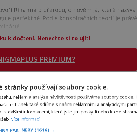
ovoří Rihanna o přerodu, o novém já, které nazývá
unguje perfektně. Podle konspiračních teorií je právě
uminátů!
ku k dočtení. Nenechte si to ujít!
NIGMAPLUS PREMIUM?
 se naším
Premium
čtenářem a
odemkněte
si tento
 stránky používají soubory cookie.
i
tisíce
dalších
skvělých článků
.
bsahu, reklam a analýze návštěvnosti používáme soubory cookie. 
 od nás obdržíte i celou řadu
hodnotných bonusů
!
šich stránek také sdílíme s našimi reklamními a analytickými partn
s dalšími informacemi, které jste jim poskytli nebo které shromá
lužeb.
Více informací
ODEMKNOUT ČLÁNEK
CHNY PARTNERY
(1616) →