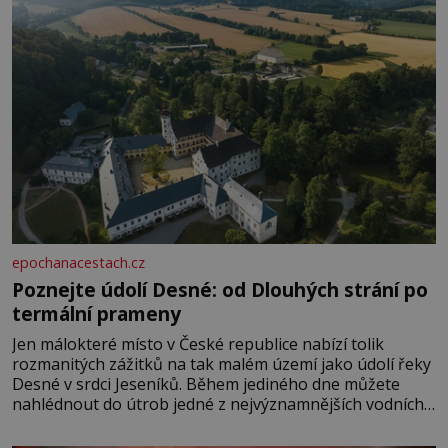
epochanacestach.cz
Poznejte údolí Desné: od Dlouhých strání po
termální prameny
Jen málokteré místo v České republice nabízí tolik
rozmanitých zážitků na tak malém území jako údolí řeky
Desné v srdci Jeseníků. Během jediného dne můžete
nahlédnout do útrob jedné z nejvýznamnějších vodních
elektráren v Evropě, vydat se na horské hřebeny, projet
se na koloběžce a den zakončit poznáváním památek ve