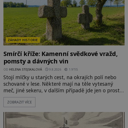
ZÁHADY HISTORIE
Smírčí kříže: Kamenní svědkové vražd,
pomsty a dávných vin
OD
HELENA STEJSKALOVÁ
9.8.2026
1.9TIS
Stojí mlčky u starých cest, na okrajích polí nebo
schované v lese. Některé mají na těle vytesaný
meč, jiné sekeru, v dalším případě jde jen o prostý
kříž. Na první pohled vypadají jako zapomenuté
ZOBRAZIT VÍCE
náboženské památky. Jenže některé z nich mají
mnohem temnější příběh. Smírčí kříže souvisejí se
zločiny, pokáním a dávným právem, kdy se vrah a
rodina jeho oběti mohli dohodnout na usmíření.