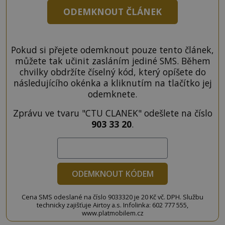
ODEMKNOUT ČLÁNEK
Pokud si přejete odemknout pouze tento článek,
můžete tak učinit zasláním jediné SMS. Během
chvilky obdržíte číselný kód, který opíšete do
následujícího okénka a kliknutím na tlačítko jej
odemknete.
Zprávu ve tvaru "CTU CLANEK" odešlete na číslo
903 33 20
.
ODEMKNOUT KÓDEM
Cena SMS odeslané na číslo 9033320 je 20 Kč vč. DPH. Službu
technicky zajišťuje Airtoy a.s. Infolinka: 602 777 555,
www.platmobilem.cz