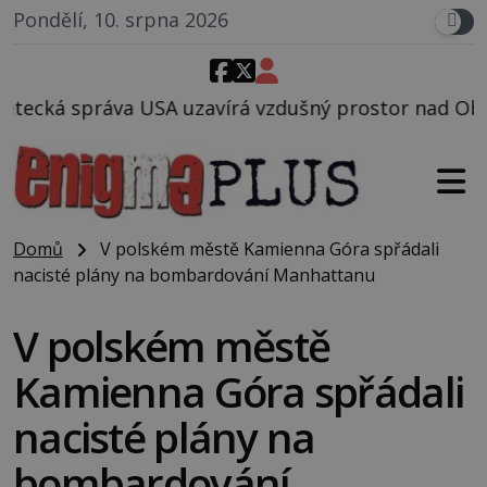
Pondělí, 10. srpna 2026
avírá vzdušný prostor nad Oblastí 51, mohlo to souvi
Domů
V polském městě Kamienna Góra spřádali
nacisté plány na bombardování Manhattanu
V polském městě
Kamienna Góra spřádali
nacisté plány na
bombardování