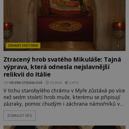
ZÁHADY HISTORIE
Ztracený hrob svatého Mikuláše: Tajná
výprava, která odnesla nejslavnější
relikvii do Itálie
OD
HELENA STEJSKALOVÁ
7.8.2026
3.4TIS
V tichu starobylého chrámu v Myře zůstává po více
než sedm století hrob muže, kterému se připisují
zázraky, pomoc chudým i záchrana námořníků v
bouřích. Pak ale přichází rok 1087 a klidné místo
ZOBRAZIT VÍCE
se mění v dějiště podivné noční výpravy. Skupina
italských námořníků otevírá hrob svatého