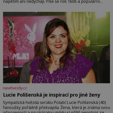
napětím ani nedýchají. Píše se rok 1606 a populární
anglický dramatik William Shakespeare uvádí svou
Tragédii o Macbethovi. Napsal ji pro krále Jakuba I., jenž
v roce 1603 vystřídal
nasehvezdy.cz
Lucie Polišenská je inspirací pro jiné ženy
Sympatická hvězda seriálu Polabí Lucie Polišenská (40)
fanoušky pořádně překvapila. Žena, která je známa svou
přirozeností a na okázalou módu si příliš nepotrpí, se