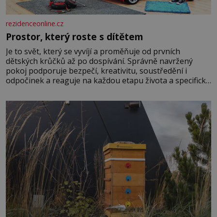
rezidenceonline.cz
Prostor, který roste s dítětem
Je to svět, který se vyvíjí a proměňuje od prvních
dětských krůčků až po dospívání. Správně navržený
pokoj podporuje bezpečí, kreativitu, soustředění i
odpočinek a reaguje na každou etapu života a specifické
potřeby dítěte. Pro nejmenší je klíčová jednoduchost,
měkkost a bezpečí, proto by pokoj miminka měl působit
především klidně a útulně. Předškolní věk je