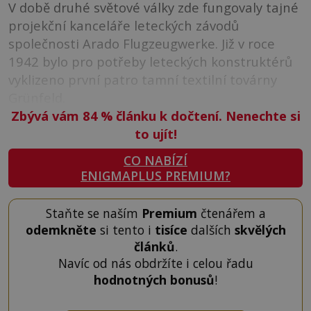
V době druhé světové války zde fungovaly tajné
projekční kanceláře leteckých závodů
společnosti Arado Flugzeugwerke. Již v roce
1942 bylo pro potřeby leteckých konstruktérů
vyklizeno první patro tamní textilní továrny
Grünfeld.
Zbývá vám 84
%
článku k dočtení. Nenechte si
to ujít!
CO NABÍZÍ
ENIGMAPLUS PREMIUM?
Staňte se naším
Premium
čtenářem a
odemkněte
si tento i
tisíce
dalších
skvělých
článků
.
Navíc od nás obdržíte i celou řadu
hodnotných bonusů
!