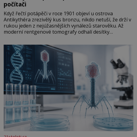
počítači
Když řečtí potápěči v roce 1901 objeví u ostrova
Antikythéra zrezivělý kus bronzu, nikdo netuší, že drží v
rukou jeden z nejúžasnějších vynálezů starověku. Až
moderní rentgenové tomografy odhalí desítky
ozubených kol ukrytých uvnitř. Mechanismus z
Antikythéry je dnes považován za nejstarší známý
analogový počítač na světě. Přesto ani po více než sto
letech výzkumu
21stoleti.cz