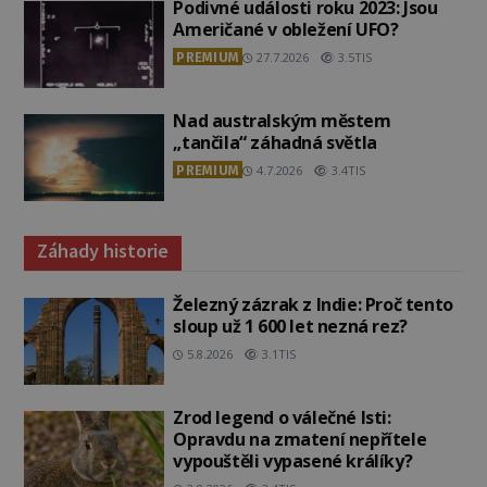
Podivné události roku 2023: Jsou
Američané v obležení UFO?
PREMIUM
27.7.2026
3.5TIS
Nad australským městem
„tančila“ záhadná světla
PREMIUM
4.7.2026
3.4TIS
Záhady historie
Železný zázrak z Indie: Proč tento
sloup už 1 600 let nezná rez?
5.8.2026
3.1TIS
Zrod legend o válečné lsti:
Opravdu na zmatení nepřítele
vypouštěli vypasené králíky?