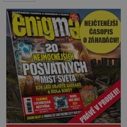
připomínají dobrodružné romány, přesto se opírají
o skutečné historické události. Ve středověké
Evropě mají relikvie mimořádnou hodnotu. Nejsou
jen předmětem úcty