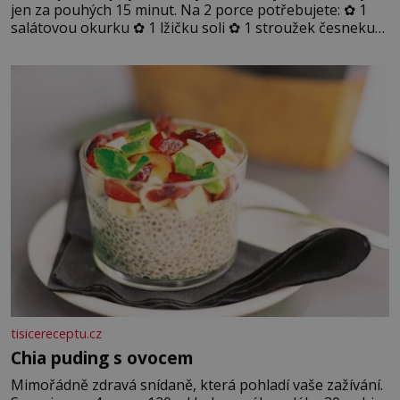
jen za pouhých 15 minut. Na 2 porce potřebujete: ✿ 1
salátovou okurku ✿ 1 lžičku soli ✿ 1 stroužek česneku
✿ 1 lžíci sójové omáčky ✿ 1 lžíci rýžového octa ✿ 1 lžičku
sezamového oleje ✿ 1 lžičku chilli ✿ 1 lžičku cukru ✿ 1
jarní cibulku ✿ 1 lžíci sezamových semínek
tisicereceptu.cz
Chia puding s ovocem
Mimořádně zdravá snídaně, která pohladí vaše zažívání.