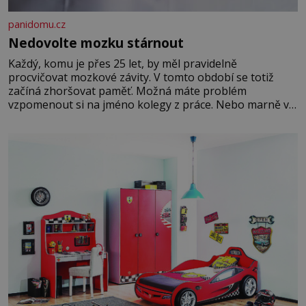
panidomu.cz
Nedovolte mozku stárnout
Každý, komu je přes 25 let, by měl pravidelně
procvičovat mozkové závity. V tomto období se totiž
začíná zhoršovat paměť. Možná máte problém
vzpomenout si na jméno kolegy z práce. Nebo marně v
paměti lovíte název knížky, kterou jste nedávno přečetli.
Je to opravdu tak, s věkem jako kdyby se paměť
rozhodla stávkovat. Cvičte