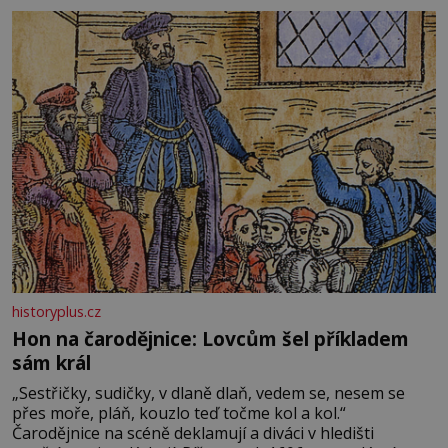
zdálo o jednorožcích, krásných princeznách, statečných
rytířích a létajících dracích.
historyplus.cz
Hon na čarodějnice: Lovcům šel příkladem
sám král
„Sestřičky, sudičky, v dlaně dlaň, vedem se, nesem se
přes moře, pláň, kouzlo teď točme kol a kol.“
Čarodějnice na scéně deklamují a diváci v hledišti