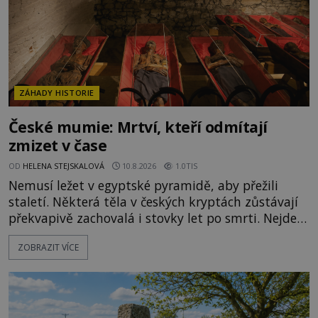
ZÁHADY HISTORIE
České mumie: Mrtví, kteří odmítají
zmizet v čase
OD
HELENA STEJSKALOVÁ
10.8.2026
1.0TIS
Nemusí ležet v egyptské pyramidě, aby přežili
staletí. Některá těla v českých kryptách zůstávají
překvapivě zachovalá i stovky let po smrti. Nejde
přitom o žádné tajemné balzamování ani o černou
ZOBRAZIT VÍCE
magii. O jejich osud se stará především příroda, a
to suchý vzduch, proudění a specifické mikroklima.
Jenže jakmile se v temné kryptě objeví seschlé
lidské tělo, začne pracovat fantazie. A české mum