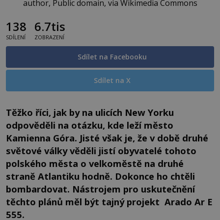
author, Public domain, via Wikimedia Commons
138
6.7tis
SDÍLENÍ
ZOBRAZENÍ
Sdílet na Facebooku
Sdílet na X
Těžko říci, jak by na ulicích New Yorku
odpověděli na otázku, kde leží město
Kamienna Góra. Jisté však je, že v době druhé
světové války věděli jistí obyvatelé tohoto
polského města o velkoměstě na druhé
straně Atlantiku hodně. Dokonce ho chtěli
bombardovat. Nástrojem pro uskutečnění
těchto plánů měl být tajný projekt Arado Ar E
555.