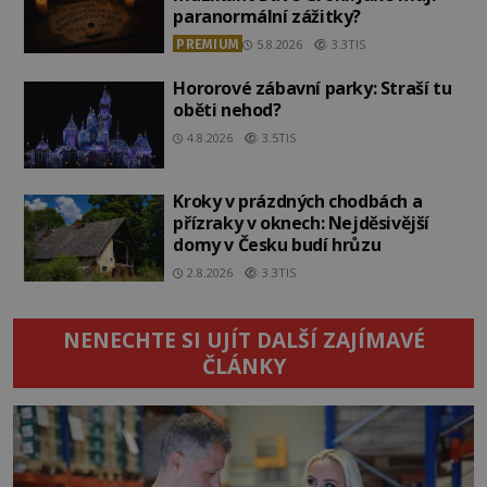
paranormální zážitky?
PREMIUM
5.8.2026
3.3TIS
Hororové zábavní parky: Straší tu
oběti nehod?
4.8.2026
3.5TIS
Kroky v prázdných chodbách a
přízraky v oknech: Nejděsivější
domy v Česku budí hrůzu
2.8.2026
3.3TIS
NENECHTE SI UJÍT DALŠÍ ZAJÍMAVÉ
ČLÁNKY