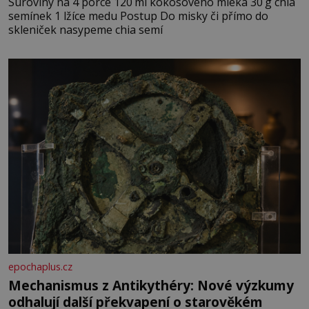
Suroviny na 4 porce 120 ml kokosového mléka 30 g chia
semínek 1 lžíce medu Postup Do misky či přímo do
skleniček nasypeme chia semí
epochaplus.cz
Mechanismus z Antikythéry: Nové výzkumy
odhalují další překvapení o starověkém