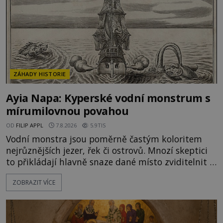
Jenže po s
ZÁHADY HISTORIE
Ayia Napa: Kyperské vodní monstrum s
mírumilovnou povahou
OD
FILIP APPL
7.8.2026
5.9TIS
Vodní monstra jsou poměrně častým koloritem
nejrůznějších jezer, řek či ostrovů. Mnozí skeptici
to přikládají hlavně snaze dané místo zviditelnit a
přitáhnout k němu pozornost záhadám
ZOBRAZIT VÍCE
nakloněných turistů. Je to také případ kyperského
tvora jménem Ayia Napa? Nebo se může za
legendami o něm ukrývat nějaký pravdivý základ?
V blízkosti Mysu Greco, jak se přez