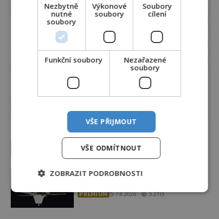
Nezbytně
Výkonové
Soubory
nutné
soubory
cílení
soubory
Funkční soubory
Nezařazené
soubory
VŠE PŘIJMOUT
Vesmír a technologie
VŠE ODMÍTNOUT
Co zachycují tajemné snímky
ZOBRAZIT PODROBNOSTI
Marsu? Je na něm přeci jen voda?
PREMIUM
7.8.2026
3.2TIS