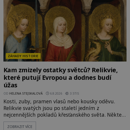
Mikuláše a odváží jeho ostatky přes moře do Bari.
Je to zbožná záchrana před nebezpečím, nebo
promyšlená krádež,
ZÁHADY HISTORIE
Kam zmizely ostatky světců? Relikvie,
které putují Evropou a dodnes budí
úžas
OD
HELENA STEJSKALOVÁ
6.8.2026
3.5TIS
Kosti, zuby, pramen vlasů nebo kousky oděvu.
Relikvie svatých jsou po staletí jedním z
nejcennějších pokladů křesťanského světa. Některé
mají pečlivě doloženou historii, jiné provází
ZOBRAZIT VÍCE
záhady, krádeže i nečekané objevy. Jejich osudy