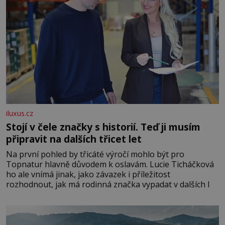
iluxus.cz
Stojí v čele značky s historií. Teď ji musím
připravit na dalších třicet let
Na první pohled by třicáté výročí mohlo být pro
Topnatur hlavně důvodem k oslavám. Lucie Ticháčková
ho ale vnímá jinak, jako závazek i příležitost
rozhodnout, jak má rodinná značka vypadat v dalších l