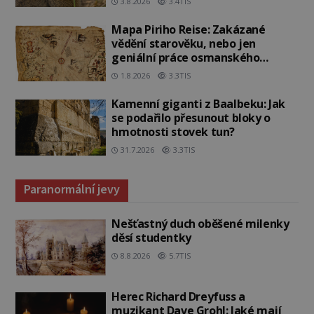
3.8.2026
3.4TIS
Mapa Piriho Reise: Zakázané
vědění starověku, nebo jen
geniální práce osmanského
admirála?
1.8.2026
3.3TIS
Kamenní giganti z Baalbeku: Jak
se podařilo přesunout bloky o
hmotnosti stovek tun?
31.7.2026
3.3TIS
Paranormální jevy
Nešťastný duch oběšené milenky
děsí studentky
8.8.2026
5.7TIS
Herec Richard Dreyfuss a
muzikant Dave Grohl: Jaké mají