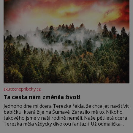
Velkých Losinách nebo v termálním
skutecnepribehy.cz
Ta cesta nám změnila život!
Jednoho dne mi dcera Terezka řekla, že chce jet navštívit
babičku, která žije na Šumavě. Zarazilo mě to. Nikoho
takového jsme v naší rodině neměli. Naše pětiletá dcera
Terezka měla vždycky divokou fantazii. Už odmalička
milovala svět pohádek. Každou chvilku mi říkala, že se jí