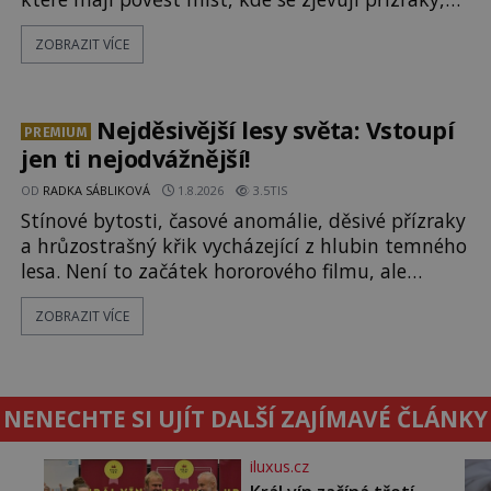
ozývají nevysvětlitelné zvuky nebo se dějí
ZOBRAZIT VÍCE
podivné jevy. Zatímco historici většinou hledají
racionální vysvětlení, záhadologové upozorňují,
že některé lokality vykazují nápadně podobná
svědectví po celé generace. A právě tato opakující
Nejděsivější lesy světa: Vstoupí
PREMIUM
se svědectví ud
jen ti nejodvážnější!
OD
RADKA SÁBLIKOVÁ
1.8.2026
3.5TIS
Stínové bytosti, časové anomálie, děsivé přízraky
a hrůzostrašný křik vycházející z hlubin temného
lesa. Není to začátek hororového filmu, ale
události, které popisují návštěvníci lesů, které
ZOBRAZIT VÍCE
jsou označovány jako nejděsivější na světě. Lidé
bydlící v jejich blízkosti se jim i za bílého dne
obloukem vyhýbají! Už jste o těchto lesích slyšeli?
A odvážili byste se je navštívit? [gallery ids="17
NENECHTE SI UJÍT DALŠÍ ZAJÍMAVÉ ČLÁNKY
iluxus.cz