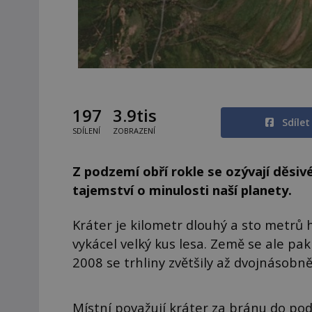
197
3.9tis
Sdíle
SDÍLENÍ
ZOBRAZENÍ
Z podzemí obří rokle se ozývají děsiv
tajemství o minulosti naší planety.
Kráter je kilometr dlouhý a sto metrů h
vykácel velký kus lesa. Země se ale pa
2008 se trhliny zvětšily až dvojnásobn
Místní považují kráter za bránu do podsv