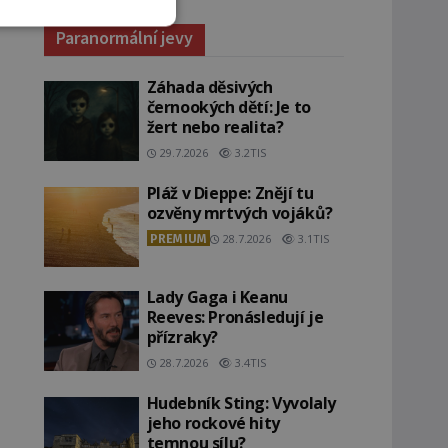
Paranormální jevy
Záhada děsivých
černookých dětí: Je to
žert nebo realita?
29.7.2026
3.2TIS
Pláž v Dieppe: Znějí tu
ozvěny mrtvých vojáků?
PREMIUM
28.7.2026
3.1TIS
Lady Gaga i Keanu
Reeves: Pronásledují je
přízraky?
28.7.2026
3.4TIS
Hudebník Sting: Vyvolaly
jeho rockové hity
temnou sílu?