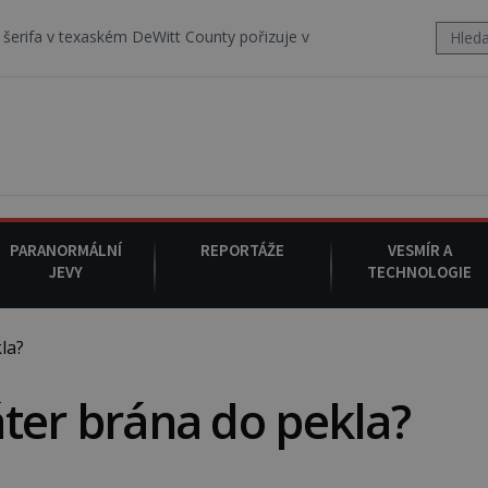
ském DeWitt County pořizuje video, na kterém před jeho vozem po ces
PARANORMÁLNÍ
REPORTÁŽE
VESMÍR A
JEVY
TECHNOLOGIE
la?
ráter brána do pekla?