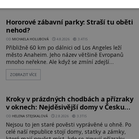
Dreyfuss napálí v plné rychlosti do stromu! Policie
ve vraku následně nalezne schovaný kokain.
Tímto momentem se slavnému
Hororové zábavní parky: Straší tu oběti
nehod?
OD
MICHAELA HOLUBOVÁ
4.8.2026
3.4TIS
Přibližně 60 km po dálnici od Los Angeles leží
město Anaheim. Jeho název většině Evropanů
mnoho neřekne. Ale když se zmíní zdejší
Disneyland, je hned jasno. Zábavní park vyroste
ZOBRAZIT VÍCE
na poklidném místě bývalého sadu
pomerančovníků. Klid tu teď rozhodně nepanuje,
park navštíví kolem 17 000 000 zábavychtivých
lidí ročně. A ač je velká snaha to utajit, někteří z
Kroky v prázdných chodbách a přízraky
v oknech: Nejděsivější domy v Česku
budí hrůzu
OD
HELENA STEJSKALOVÁ
2.8.2026
3.3TIS
Nejsou to jen staré pověsti vyprávěné u ohně. Po
celé naší republice stojí domy, statky a zámky,
které mají pověst míst, kde se zjevují přízraky,