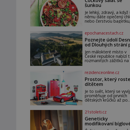
Čočkový salát se
šunkou
Je lehký, zdravý, a když 
němu dáte opečený ch
nebo čerstvou bagetku
bude chutnat jedna bá
Suroviny 250 g vaší
epochanacestach.cz
oblíbené čočky 150 g
cherry rajčátek 1 velká
Poznejte údolí Desn
červená cibule 2 lžíce
od Dlouhých strání 
termální prameny
Jen málokteré místo v
České republice nabízí t
rozmanitých zážitků na
malém území jako údolí
řeky Desné v srdci
rezidenceonline.cz
Jeseníků. Během jediné
dne můžete nahlédnou
Prostor, který roste
do útrob jedné z
dítětem
nejvýznamnějších vodní
elektráren v Evropě, vy
Je to svět, který se vyvíj
se na horské hřebeny,
proměňuje od prvních
projet se na koloběžce
dětských krůčků až po
den zakončit poznáván
dospívání. Správně
památek ve Velkých
navržený pokoj podpor
21stoleti.cz
Losinách nebo v termá
bezpečí, kreativitu,
soustředění i odpočine
Geneticky
reaguje na každou eta
modifikovaní bíglov
života a specifické pot
mohou být nadějí p