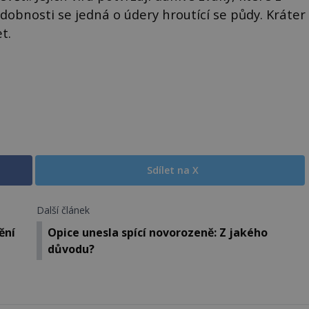
odobnosti se jedná o údery hroutící se půdy. Kráter
t.
Sdílet na X
Další článek
ění
Opice unesla spící novorozeně: Z jakého
důvodu?