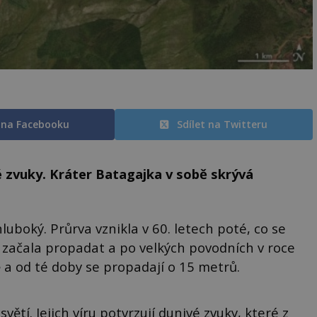
t na Facebooku
Sdílet na Twitteru
é zvuky. Kráter Batagajka v sobě skrývá
luboký. Průrva vznikla v 60. letech poté, co se
k začala propadat a po velkých povodních v roce
ě a od té doby se propadají o 15 metrů.
ětí. Jejich víru potvrzují dunivé zvuky, které z