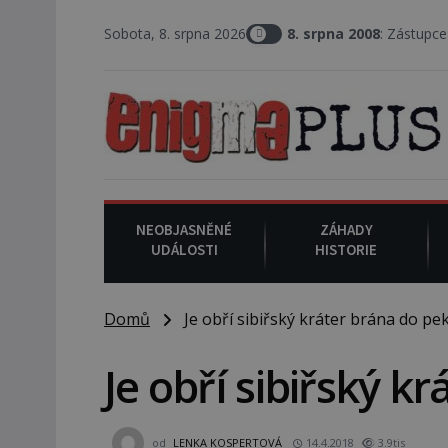
Sobota, 8. srpna 2026
8. srpna 2008
: Zástupce šerifa v texa
NEOBJASNĚNÉ
ZÁHADY
UDÁLOSTI
HISTORIE
Domů
Je obří sibiřský kráter brána do pek
Je obří sibiřský k
od
LENKA KOSPERTOVÁ
14.4.2018
3.9tis