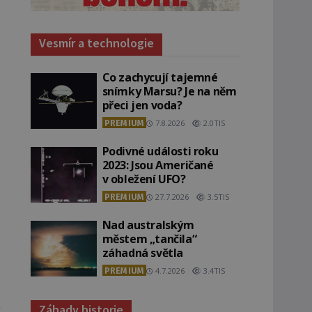
Vesmír a technologie
Co zachycují tajemné
snímky Marsu? Je na něm
přeci jen voda?
PREMIUM
7.8.2026
2.0TIS
Podivné události roku
2023: Jsou Američané
v obležení UFO?
PREMIUM
27.7.2026
3.5TIS
Nad australským
městem „tančila“
záhadná světla
PREMIUM
4.7.2026
3.4TIS
Záhady historie