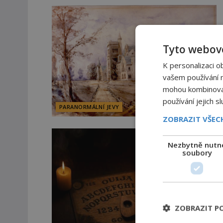
Tyto webové
K personalizaci o
vašem používání na
mohou kombinovat 
používání jejich s
PARANORMÁLNÍ JEVY
ZOBRAZIT VŠE
Nezbytně nutn
soubory
ZOBRAZIT P