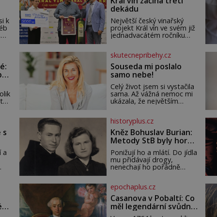
Král vín začíná třetí
dekádu
si k
Největší český vinařský
léb
projekt Král vín ve svém již
,
jednadvacátém ročníku
seň.
představil nejlepší domácí
vína. Ta vybírala odborná
skutecnepribehy.cz
porota z celkem 1260
vzorků od 157 vinařů. Král
é:
Souseda mi poslalo
vín, který se – i pře
po
samo nebe!
Celý život jsem si vystačila
olik
sama. Až vážná nemoc mi
 tak
ukázala, že největším
bohatstvím nejsou peníze
ani vlastní byt, ale člověk,
historyplus.cz
ho
který je ochotný podat
t
pomocnou ruku. Vždycky
 s
Kněz Bohuslav Burian:
jsem byla spíš samotářka.
Metody StB byly horší
ch
Nepotřebovala jsem
než gestapácké
dat
kolem sebe partu
í a
Ponižují ho a mlátí. Do jídla
trýznění
kamarádek ani partnera.
mu přidávají drogy,
 a
Stačily mi knihy, práce a
nenechají ho pořádně
ím
hlavně klid. Hned po
vyspat a smrtí vyhrožují i
studiích jsem odešla z
uje
jeho nejbližším. Burian
epochaplus.cz
lním
rodného města,
kruté týrání nevydrží a
k a
estébákům podepíše
Casanova v Pobaltí: Co
pu
všechno, co po něm chtějí.
é
měl legendární svůdník
řeby
Svým podpisem jim
ro
společného se