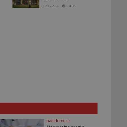
23.7.2026
3.4TIS
panidomu.cz