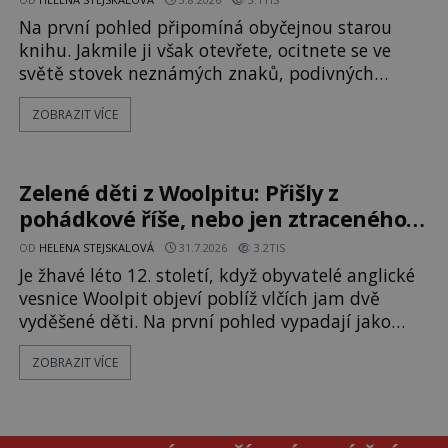
Na první pohled připomíná obyčejnou starou
knihu. Jakmile ji však otevřete, ocitnete se ve
světě stovek neznámých znaků, podivných
ilustrací a textu, který už téměř dvě století
ZOBRAZIT VÍCE
vzdoruje všem pokusům o rozluštění. Rohoncský
kodex patří mezi největší záhady evropských
dějin a dodnes nikdo s jistotou neví, kdo jej
napsal, kdy vznikl ani co vlastně vypráví.
Zelené děti z Woolpitu: Přišly z
Rohoncský kodex se poprvé objevuje v roce
pohádkové říše, nebo jen ztraceného
světa?
OD
HELENA STEJSKALOVÁ
31.7.2026
3.2TIS
Je žhavé léto 12. století, když obyvatelé anglické
vesnice Woolpit objeví poblíž vlčích jam dvě
vyděšené děti. Na první pohled vypadají jako
každé jiné, až na jednu děsivou výjimku. Jejich
ZOBRAZIT VÍCE
kůže má nazelenalý odstín, mluví
nesrozumitelnou řečí a odmítají jakékoli jídlo
kromě syrových bobů. Příběh se rychle stává
jednou z největších záhad středověké Anglie a ani