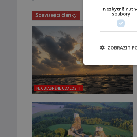
Nezbytně nutn
soubory
Související články
ZOBRAZIT P
NEOBJASNĚNÉ UDÁLOSTI