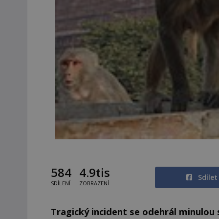
584
4.9tis
Sdíle
SDÍLENÍ
ZOBRAZENÍ
Tragický incident se odehrál minulou 