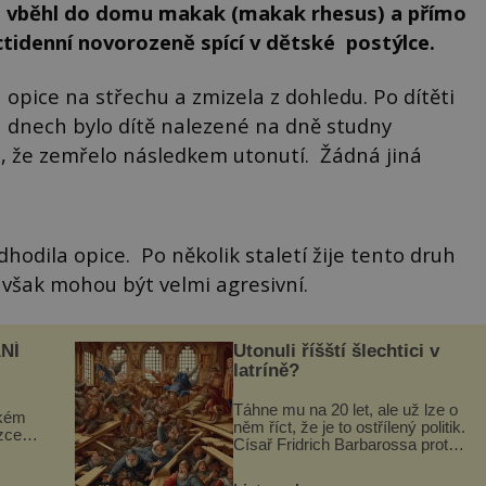
no vběhl do domu makak (makak rhesus) a přímo
tidenní novorozeně spící v dětské postýlce.
 opice na střechu a zmizela z dohledu. Po dítěti
ech dnech bylo dítě nalezené na dně studny
o, že zemřelo následkem utonutí. Žádná jiná
dhodila opice. Po několik staletí žije tento druh
 však mohou být velmi agresivní.
NÍ
Utonuli říšští šlechtici v
latríně?
Táhne mu na 20 let, ale už lze o
ckém
něm říct, že je to ostřílený politik.
zcela
Císař Fridrich Barbarossa proto
posílá svého syna a dědice
ově
Jindřicha VI. do Erfurtu, aby se