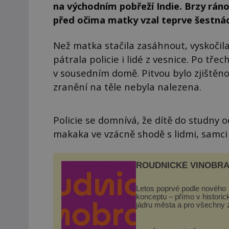
na východním pobřeží Indie. Brzy rá
před očima matky vzal teprve šestnác
Než matka stačila zasáhnout, vyskočila
pátrala policie i lidé z vesnice. Po tř
v sousedním domě. Pitvou bylo zjištěn
zranění na těle nebyla nalezena.
Policie se domnívá, že dítě do studny o
makaka ve vzácně shodě s lidmi, samci
ROUDNICKÉ VINOBRA
Letos poprvé podle nového
konceptu – přímo v histori
jádru města a pro všechny 
zdarma. Hlavní program se
odehraje na Karlově a Hus