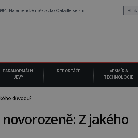
erické městečko Oakville se z nebe snáší podivná rosolovitá látk
PARANORMÁLNÍ
REPORTÁŽE
VESMÍR A
JEVY
TECHNOLOGIE
akého důvodu?
í novorozeně: Z jakého