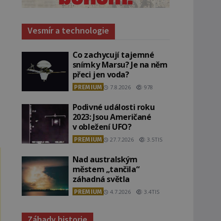
Vesmír a technologie
Co zachycují tajemné
snímky Marsu? Je na něm
přeci jen voda?
PREMIUM
7.8.2026
978
Podivné události roku
2023: Jsou Američané
v obležení UFO?
PREMIUM
27.7.2026
3.5TIS
Nad australským
městem „tančila“
záhadná světla
PREMIUM
4.7.2026
3.4TIS
Záhady historie