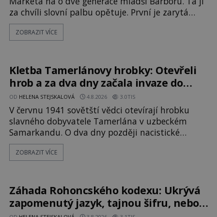
Markéta na o dvě generace mladší Barboru. Ta jí
za chvíli slovní palbu opětuje. První je zarytá
katolička, druhá přesvědčená kališnice. A každá z
ZOBRAZIT VÍCE
nich se usídlí na jedné z věží slavného hradu
Trosky. Šlechtic Ota IV. z Bergova (1399–1452)
patří mezi vůdce protihusitského boje. Za
manželku má skutečně jistou
Kletba Tamerlánovy hrobky: Otevřeli
hrob a za dva dny začala invaze do
SSSR. Náhoda, nebo varování?
OD
HELENA STEJSKALOVÁ
4.8.2026
3.0TIS
V červnu 1941 sovětští vědci otevírají hrobku
slavného dobyvatele Tamerlána v uzbeckém
Samarkandu. O dva dny později nacistické
Německo zahajuje operaci Barbarossa a napadá
ZOBRAZIT VÍCE
Sovětský svaz. Shoda dat je natolik zarážející, že
se rodí jedna z nejslavnějších „kleteb“ 20. století.
Je na legendě něco pravdy, nebo jde jen o
fascinující souhru okolností? Když antropolog
Záhada Rohoncského kodexu: Ukrývá
Michail Gerasimov (1907-1970) a
zapomenutý jazyk, tajnou šifru, nebo
mistrovský podvrh?
OD
HELENA STEJSKALOVÁ
3.8.2026
3.1TIS