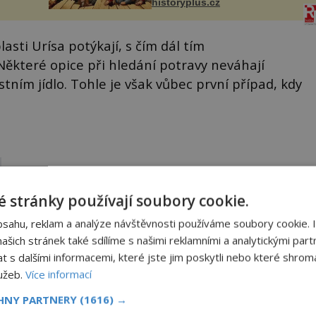
ohou
historyplus.cz
stal prostředníkem při řešení
sporu m...
lasti Urísa potýkají, s čím dál tím
ěkteré opice při hledání potravy neváhají
stním jídlo. Tohle je však vůbec první případ, kdy
 stránky používají soubory cookie.
bsahu, reklam a analýze návštěvnosti používáme soubory cookie. 
šich stránek také sdílíme s našimi reklamními a analytickými partn
Sdílet na X
s dalšími informacemi, které jste jim poskytli nebo které shromá
lužeb.
Více informací
Další článek
CHNY PARTNERY
(1616) →
Kam ve skutečnosti cestoval Marco Polo?