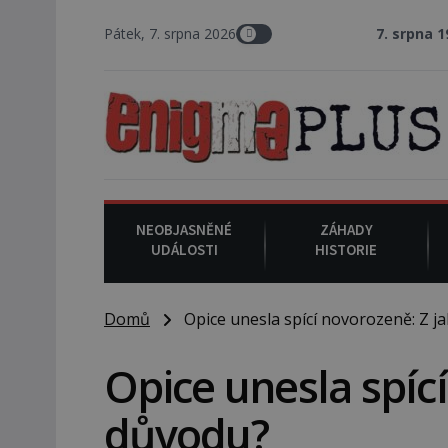
Pátek, 7. srpna 2026
7. srpna 1994
: Na am
NEOBJASNĚNÉ
ZÁHADY
UDÁLOSTI
HISTORIE
Domů
Opice unesla spící novorozeně: Z j
Opice unesla spíc
důvodu?