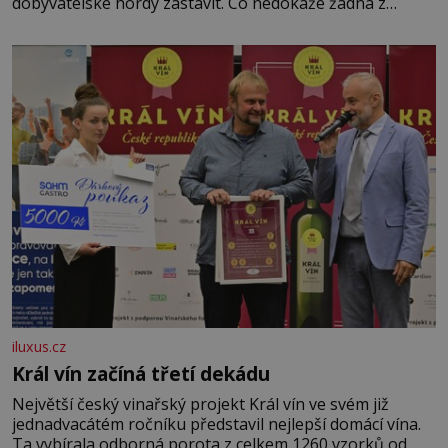
dobyvatelské hordy zastavit. Co nedokáže žádná z
asijských říší, co nedokážou Němci – to dokáže český
král. Nebo že by ne? Mongolové od roku 1223 postupují
podél Kaspického a Azovského moře,
iluxus.cz
Král vín začíná třetí dekádu
Největší český vinařský projekt Král vín ve svém již
jednadvacátém ročníku představil nejlepší domácí vína.
Ta vybírala odborná porota z celkem 1260 vzorků od