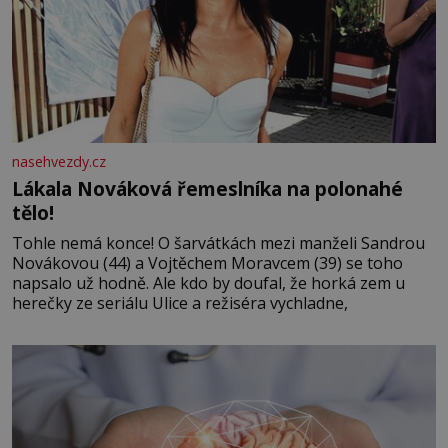
nasehvezdy.cz
Lákala Nováková řemeslníka na polonahé
tělo!
Tohle nemá konce! O šarvátkách mezi manželi Sandrou
Novákovou (44) a Vojtěchem Moravcem (39) se toho
napsalo už hodně. Ale kdo by doufal, že horká zem u
herečky ze seriálu Ulice a režiséra vychladne,