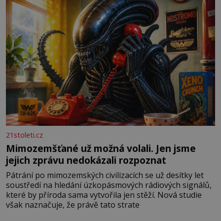
21stoleti.cz
Mimozemšťané už možná volali. Jen jsme
jejich zprávu nedokázali rozpoznat
Pátrání po mimozemských civilizacích se už desítky let
soustředí na hledání úzkopásmových rádiových signálů,
které by příroda sama vytvořila jen stěží. Nová studie
však naznačuje, že právě tato strate