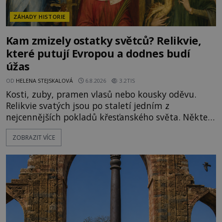
ZÁHADY HISTORIE
Kam zmizely ostatky světců? Relikvie,
které putují Evropou a dodnes budí
úžas
OD
HELENA STEJSKALOVÁ
6.8.2026
3.2TIS
Kosti, zuby, pramen vlasů nebo kousky oděvu.
Relikvie svatých jsou po staletí jedním z
nejcennějších pokladů křesťanského světa. Některé
mají pečlivě doloženou historii, jiné provází
ZOBRAZIT VÍCE
záhady, krádeže i nečekané objevy. Jejich osudy
připomínají dobrodružné romány, přesto se opírají
o skutečné historické události. Ve středověké
Evropě mají relikvie mimořádnou hodnotu. Nejsou
jen předmětem úcty