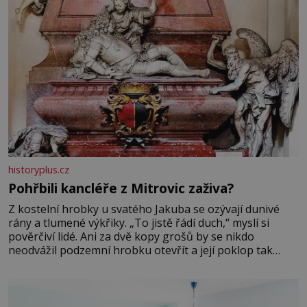
historyplus.cz
Pohřbili kancléře z Mitrovic zaživa?
Z kostelní hrobky u svatého Jakuba se ozývají dunivé
rány a tlumené výkřiky. „To jistě řádí duch,“ myslí si
pověrčiví lidé. Ani za dvě kopy grošů by se nikdo
neodvážil podzemní hrobku otevřít a její poklop tak
raději jen skrápí svěcenou vodou. Za několik dní divné
burácení skutečně ustane. Když o mnoho let později
hrobku