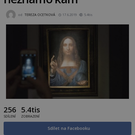
od
TEREZA OCETKOVÁ
17.6.2019
5.4tis
256
5.4tis
SDÍLENÍ
ZOBRAZENÍ
Sdílet na Facebooku