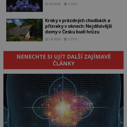
4.8.2026
3.5TIS
Kroky v prázdných chodbách a
přízraky v oknech: Nejděsivější
domy v Česku budí hrůzu
2.8.2026
3.3TIS
NENECHTE SI UJÍT DALŠÍ ZAJÍMAVÉ
ČLÁNKY