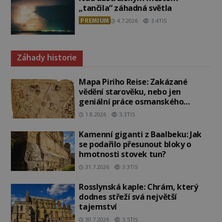
„tančila“ záhadná světla
PREMIUM
4.7.2026
3.4TIS
Záhady historie
Mapa Piriho Reise: Zakázané
vědění starověku, nebo jen
geniální práce osmanského
admirála?
1.8.2026
3.3TIS
Kamenní giganti z Baalbeku: Jak
se podařilo přesunout bloky o
hmotnosti stovek tun?
31.7.2026
3.3TIS
Rosslynská kaple: Chrám, který
dodnes střeží svá největší
tajemství
30.7.2026
3.5TIS