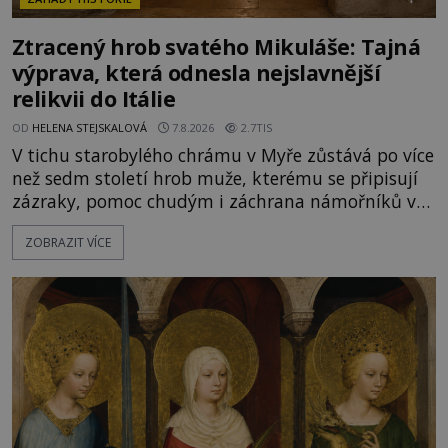
Ztracený hrob svatého Mikuláše: Tajná
výprava, která odnesla nejslavnější
relikvii do Itálie
OD
HELENA STEJSKALOVÁ
7.8.2026
2.7TIS
V tichu starobylého chrámu v Myře zůstává po více
než sedm století hrob muže, kterému se připisují
zázraky, pomoc chudým i záchrana námořníků v
bouřích. Pak ale přichází rok 1087 a klidné místo
ZOBRAZIT VÍCE
se mění v dějiště podivné noční výpravy. Skupina
italských námořníků otevírá hrob svatého
Mikuláše a odváží jeho ostatky přes moře do Bari.
Je to zbožná záchrana před nebezpečím, nebo
promyšlená krádež,