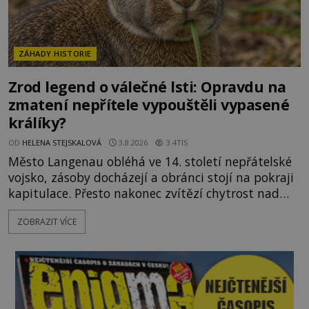
ZÁHADY HISTORIE
Zrod legend o válečné lsti: Opravdu na
zmatení nepřítele vypouštěli vypasené
králíky?
OD
HELENA STEJSKALOVÁ
3.8.2026
3.4TIS
Město Langenau obléhá ve 14. století nepřátelské
vojsko, zásoby docházejí a obránci stojí na pokraji
kapitulace. Přesto nakonec zvítězí chytrost nad
hrubou silou. Podle staré německé legendy vypustí
ZOBRAZIT VÍCE
obyvatelé za hradby dobře živeného králíka, aby
nepřítele přesvědčili, že uvnitř města je jídla stále
dost. Čas pracuje pro obléhatele. Ve městě ubývají
zásoby a každý den znamená další porci strádá