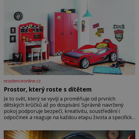
rezidenceonline.cz
Prostor, který roste s dítětem
Je to svět, který se vyvíjí a proměňuje od prvních
dětských krůčků až po dospívání. Správně navržený
pokoj podporuje bezpečí, kreativitu, soustředění i
odpočinek a reaguje na každou etapu života a specifické
potřeby dítěte. Pro nejmenší je klíčová jednoduchost,
měkkost a bezpečí, proto by pokoj miminka měl působit
především klidně a útulně. Předškolní věk je