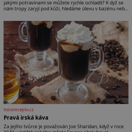
jakými potravinami se můžete rychle ochladit? K dyž se
nám tropy zaryjí pod kůži, hledáme úlevu v bazénu nebo
pomocí klimatizace. Jenže ne vždycky můžeme být v jejich
blízkosti. Nemusíte však zoufat. Pokud budete mít
promyšlený jídelníček, žadné pařáky si na vás
tisicereceptu.cz
Pravá irská káva
Za jejího tvůrce je považován Joe Sharidan, když v roce