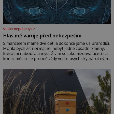
skutecnepribehy.cz
Hlas mě varuje před nebezpečím
S manželem máme dvě děti a dokonce jsme už prarodiči.
Mohla bych žít normálně, nebýt jedné zásadní změny,
která mi nabourala mysl. Živím se jako mzdová účetní a
konec měsíce je pro mě vždy velice psychicky náročným
obdobím. Od té chvíle, co máme vnoučata, mi dcera čím
dál častěji volá o pomoc, co se hlídání týče. Dalo by se