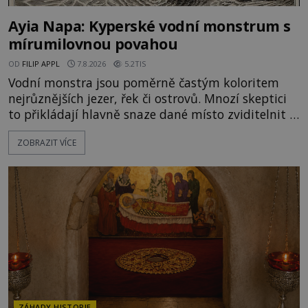
Ayia Napa: Kyperské vodní monstrum s
mírumilovnou povahou
OD
FILIP APPL
7.8.2026
5.2TIS
Vodní monstra jsou poměrně častým koloritem
nejrůznějších jezer, řek či ostrovů. Mnozí skeptici
to přikládají hlavně snaze dané místo zviditelnit a
přitáhnout k němu pozornost záhadám
ZOBRAZIT VÍCE
nakloněných turistů. Je to také případ kyperského
tvora jménem Ayia Napa? Nebo se může za
legendami o něm ukrývat nějaký pravdivý základ?
V blízkosti Mysu Greco, jak se přez
ZÁHADY HISTORIE