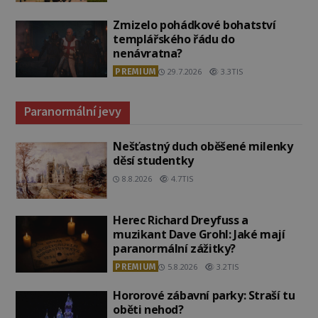
Zmizelo pohádkové bohatství
templářského řádu do
nenávratna?
PREMIUM
29.7.2026
3.3TIS
Paranormální jevy
Nešťastný duch oběšené milenky
děsí studentky
8.8.2026
4.7TIS
Herec Richard Dreyfuss a
muzikant Dave Grohl: Jaké mají
paranormální zážitky?
PREMIUM
5.8.2026
3.2TIS
Hororové zábavní parky: Straší tu
oběti nehod?