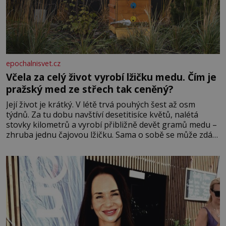
epochalnisvet.cz
Včela za celý život vyrobí lžičku medu. Čím je
pražský med ze střech tak ceněný?
Její život je krátký. V létě trvá pouhých šest až osm
týdnů. Za tu dobu navštíví desetitisíce květů, nalétá
stovky kilometrů a vyrobí přibližně devět gramů medu –
zhruba jednu čajovou lžičku. Sama o sobě se může zdát
bezvýznamná. Teprve když se spojí s dalšími desítkami
tisíc příslušnic svého včelstva, vznikne jeden z
nejdokonalejších organismů