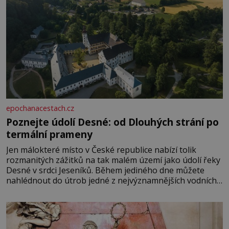
epochanacestach.cz
Poznejte údolí Desné: od Dlouhých strání po
termální prameny
Jen málokteré místo v České republice nabízí tolik
rozmanitých zážitků na tak malém území jako údolí řeky
Desné v srdci Jeseníků. Během jediného dne můžete
nahlédnout do útrob jedné z nejvýznamnějších vodních
elektráren v Evropě, vydat se na horské hřebeny, projet
se na koloběžce a den zakončit poznáváním památek ve
Velkých Losinách nebo v termálním