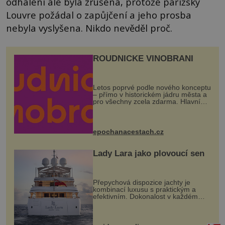
odhalení ale byla zrušena, protože pařížský
Louvre požádal o zapůjčení a jeho prosba
nebyla vyslyšena. Nikdo nevěděl proč.
ROUDNICKÉ VINOBRANÍ
Letos poprvé podle nového konceptu
– přímo v historickém jádru města a
pro všechny zcela zdarma. Hlavní
program se odehraje na Karlově a
Husově náměstí. Návštěvníci se
mohou těšit na víno, burčák, pes...
epochanacestach.cz
Lady Lara jako plovoucí sen
Přepychová dispozice jachty je
kombinací luxusu s praktickým a
efektivním. Dokonalost v každém
detailu představuje značka Fendi
Casa, kterou byly vybaveny její
paluby. Monacký přístav nabízí
každoročn...