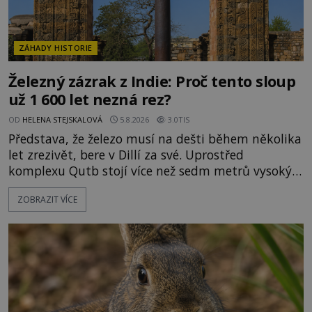
ZÁHADY HISTORIE
Železný zázrak z Indie: Proč tento sloup
už 1 600 let nezná rez?
OD
HELENA STEJSKALOVÁ
5.8.2026
3.0TIS
Představa, že železo musí na dešti během několika
let zrezivět, bere v Dillí za své. Uprostřed
komplexu Qutb stojí více než sedm metrů vysoký
železný sloup, který už přibližně 1 600 let odolává
ZOBRAZIT VÍCE
počasí s jen nepatrnými stopami koroze. Jeho
mimořádná trvanlivost dlouho živí legendy o
ztracených technologiích či tajemných
materiálech. Moderní metalurgie však ukazuje, že
skutečné vysvětlení je ješt