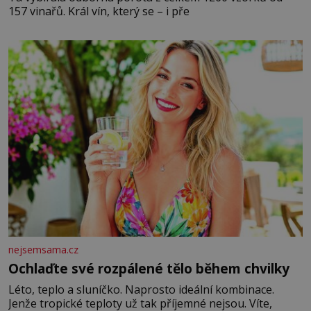
157 vinařů. Král vín, který se – i pře
nejsemsama.cz
Ochlaďte své rozpálené tělo během chvilky
Léto, teplo a sluníčko. Naprosto ideální kombinace.
Jenže tropické teploty už tak příjemné nejsou. Víte,