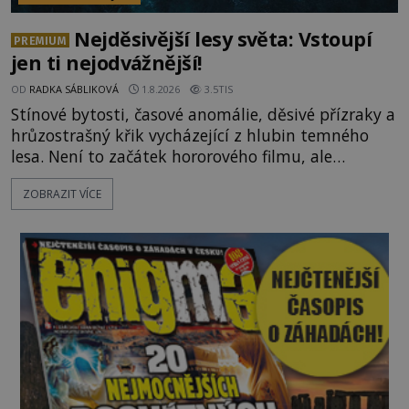
Nejděsivější lesy světa: Vstoupí
PREMIUM
jen ti nejodvážnější!
OD
RADKA SÁBLIKOVÁ
1.8.2026
3.5TIS
Stínové bytosti, časové anomálie, děsivé přízraky a
hrůzostrašný křik vycházející z hlubin temného
lesa. Není to začátek hororového filmu, ale
události, které popisují návštěvníci lesů, které jsou
ZOBRAZIT VÍCE
označovány jako nejděsivější na světě. Lidé bydlící
v jejich blízkosti se jim i za bílého dne obloukem
vyhýbají! Už jste o těchto lesích slyšeli? A odvážili
byste se je navštívit? [gallery ids="17