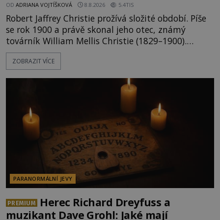
OD
ADRIANA VOJTÍŠKOVÁ
8.8.2026
5.4TIS
Robert Jaffrey Christie prožívá složité období. Píše
se rok 1900 a právě skonal jeho otec, známý
továrník William Mellis Christie (1829–1900).
Smutná událost je ale doprovázena ohromným
ZOBRAZIT VÍCE
dědictvím... Robertu připadne rodinné sídlo v
Torontu. Takový majetek skýtá řadu výhod, avšak
ta, na niž přijde Robert, by jen tak někoho
nenapadla. N
PARANORMÁLNÍ JEVY
Herec Richard Dreyfuss a
PREMIUM
muzikant Dave Grohl: Jaké mají