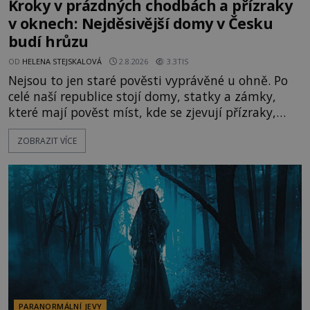
Kroky v prázdných chodbách a přízraky
v oknech: Nejděsivější domy v Česku
budí hrůzu
OD
HELENA STEJSKALOVÁ
2.8.2026
3.3TIS
Nejsou to jen staré pověsti vyprávěné u ohně. Po
celé naší republice stojí domy, statky a zámky,
které mají pověst míst, kde se zjevují přízraky,
ozývají nevysvětlitelné zvuky nebo se dějí podivné
ZOBRAZIT VÍCE
jevy. Zatímco historici většinou hledají racionální
vysvětlení, záhadologové upozorňují, že některé
lokality vykazují nápadně podobná svědectví po
celé generace. A právě tato opakující se svědectví
ud
PARANORMÁLNÍ JEVY