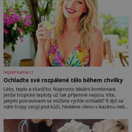
nejsemsama.cz
Ochlaďte své rozpálené tělo během chvilky
Léto, teplo a sluníčko. Naprosto ideální kombinace.
Jenže tropické teploty už tak příjemné nejsou. Víte,
jakými potravinami se můžete rychle ochladit? K dyž se
nám tropy zaryjí pod kůži, hledáme úlevu v bazénu nebo
pomocí klimatizace. Jenže ne vždycky můžeme být v jejich
blízkosti. Nemusíte však zoufat. Pokud budete mít
promyšlený jídelníček, žadné pařáky si na vás