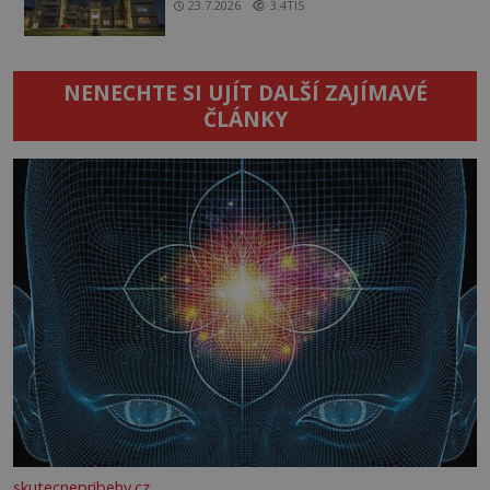
23.7.2026
3.4TIS
NENECHTE SI UJÍT DALŠÍ ZAJÍMAVÉ
ČLÁNKY
skutecnepribehy.cz