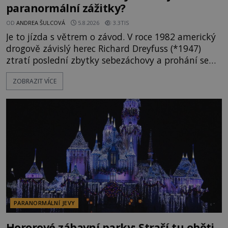
paranormální zážitky?
OD
ANDREA ŠULCOVÁ
5.8.2026
3.3TIS
Je to jízda s větrem o závod. V roce 1982 americký
drogově závislý herec Richard Dreyfuss (*1947)
ztratí poslední zbytky sebezáchovy a prohání se
po silnicích ve svém mercedesu jako utržený ze
ZOBRAZIT VÍCE
řetězu. Vše vyvrcholí katastrofou, když to Dreyfuss
napálí v plné rychlosti do stromu! Policie ve vraku
následně nalezne schovaný kokain. Tímto
momentem se slavnému
PARANORMÁLNÍ JEVY
Hororové zábavní parky: Straší tu oběti