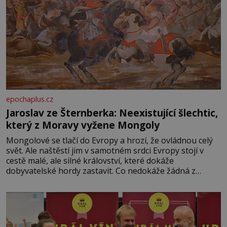
epochaplus.cz
Jaroslav ze Šternberka: Neexistující šlechtic,
který z Moravy vyžene Mongoly
Mongolové se tlačí do Evropy a hrozí, že ovládnou celý
svět. Ale naštěstí jim v samotném srdci Evropy stojí v
cestě malé, ale silné království, které dokáže
dobyvatelské hordy zastavit. Co nedokáže žádná z
asijských říší, co nedokážou Němci – to dokáže český
král. Nebo že by ne? Mongolové od roku 1223 postupují
podél Kaspického a Azovského moře,