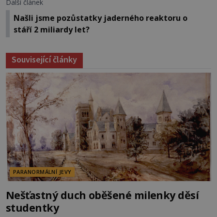
Další článek
Našli jsme pozůstatky jaderného reaktoru o
stáří 2 miliardy let?
Související články
PARANORMÁLNÍ JEVY
Nešťastný duch oběšené milenky děsí
studentky