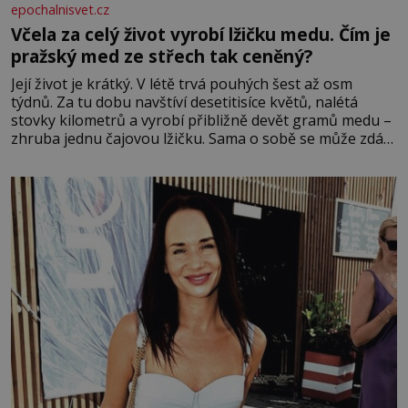
epochalnisvet.cz
Včela za celý život vyrobí lžičku medu. Čím je
pražský med ze střech tak ceněný?
Její život je krátký. V létě trvá pouhých šest až osm
týdnů. Za tu dobu navštíví desetitisíce květů, nalétá
stovky kilometrů a vyrobí přibližně devět gramů medu –
zhruba jednu čajovou lžičku. Sama o sobě se může zdát
bezvýznamná. Teprve když se spojí s dalšími desítkami
tisíc příslušnic svého včelstva, vznikne jeden z
nejdokonalejších organismů