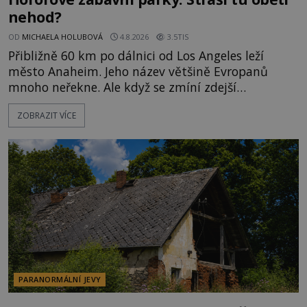
nehod?
OD
MICHAELA HOLUBOVÁ
4.8.2026
3.5TIS
Přibližně 60 km po dálnici od Los Angeles leží
město Anaheim. Jeho název většině Evropanů
mnoho neřekne. Ale když se zmíní zdejší
Disneyland, je hned jasno. Zábavní park vyroste na
ZOBRAZIT VÍCE
poklidném místě bývalého sadu pomerančovníků.
Klid tu teď rozhodně nepanuje, park navštíví
kolem 17 000 000 zábavychtivých lidí ročně. A ač je
velká snaha to utajit, někteří z
PARANORMÁLNÍ JEVY