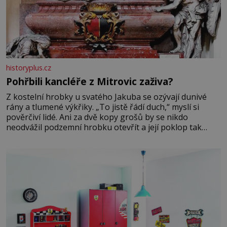
historyplus.cz
Pohřbili kancléře z Mitrovic zaživa?
Z kostelní hrobky u svatého Jakuba se ozývají dunivé
rány a tlumené výkřiky. „To jistě řádí duch,“ myslí si
pověrčiví lidé. Ani za dvě kopy grošů by se nikdo
neodvážil podzemní hrobku otevřít a její poklop tak
raději jen skrápí svěcenou vodou. Za několik dní divné
burácení skutečně ustane. Když o mnoho let později
hrobku