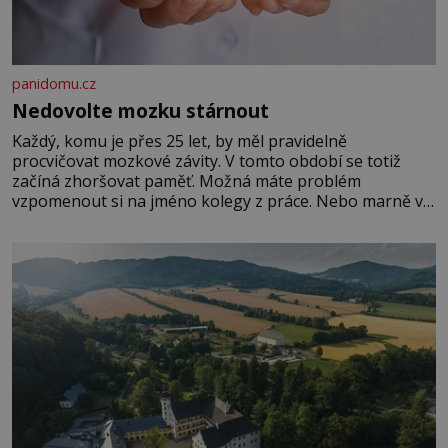
panidomu.cz
Nedovolte mozku stárnout
Každý, komu je přes 25 let, by měl pravidelně
procvičovat mozkové závity. V tomto období se totiž
začíná zhoršovat paměť. Možná máte problém
vzpomenout si na jméno kolegy z práce. Nebo marně v
paměti lovíte název knížky, kterou jste nedávno přečetli.
Je to opravdu tak, s věkem jako kdyby se paměť
rozhodla stávkovat. Cvičte