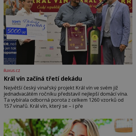
iluxus.cz
Král vín začíná třetí dekádu
Největší český vinařský projekt Král vín ve svém již
jednadvacátém ročníku představil nejlepší domácí vína.
Ta vybírala odborná porota z celkem 1260 vzorků od
157 vinařů. Král vín, který se – i pře