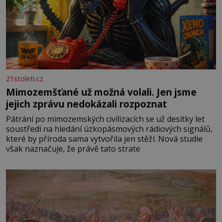
21stoleti.cz
Mimozemšťané už možná volali. Jen jsme
jejich zprávu nedokázali rozpoznat
Pátrání po mimozemských civilizacích se už desítky let
soustředí na hledání úzkopásmových rádiových signálů,
které by příroda sama vytvořila jen stěží. Nová studie
však naznačuje, že právě tato strate