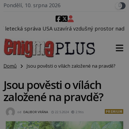
Pondělí, 10. srpna 2026
zavírá vzdušný prostor nad Oblastí 51, mohlo to sou
Domů
Jsou pověsti o vílách založené na pravdě?
Jsou pověsti o vílách
založené na pravdě?
PREMIUM
od
DALIBOR VRÁNA
22.5.2024
2.9tis