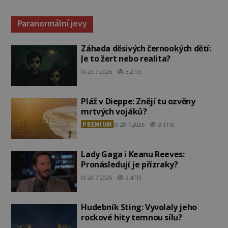
Paranormální jevy
Záhada děsivých černookých dětí:
Je to žert nebo realita?
29.7.2026
3.2TIS
Pláž v Dieppe: Znějí tu ozvěny
mrtvých vojáků?
PREMIUM
28.7.2026
3.1TIS
Lady Gaga i Keanu Reeves:
Pronásledují je přízraky?
28.7.2026
3.4TIS
Hudebník Sting: Vyvolaly jeho
rockové hity temnou sílu?