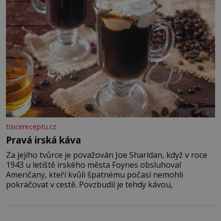
tisicereceptu.cz
Pravá irská káva
Za jejího tvůrce je považován Joe Sharidan, když v roce
1943 u letiště irského města Foynes obsluhoval
Američany, kteří kvůli špatnému počasí nemohli
pokračovat v cestě. Povzbudil je tehdy kávou,