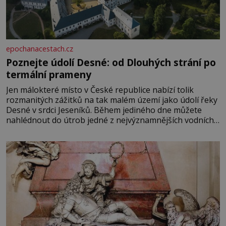
epochanacestach.cz
Poznejte údolí Desné: od Dlouhých strání po
termální prameny
Jen málokteré místo v České republice nabízí tolik
rozmanitých zážitků na tak malém území jako údolí řeky
Desné v srdci Jeseníků. Během jediného dne můžete
nahlédnout do útrob jedné z nejvýznamnějších vodních
elektráren v Evropě, vydat se na horské hřebeny, projet
se na koloběžce a den zakončit poznáváním památek ve
Velkých Losinách nebo v termálním