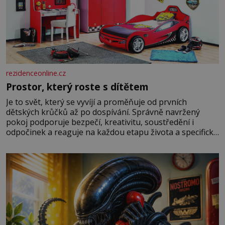
rezidenceonline.cz
Prostor, který roste s dítětem
Je to svět, který se vyvíjí a proměňuje od prvních
dětských krůčků až po dospívání. Správně navržený
pokoj podporuje bezpečí, kreativitu, soustředění i
odpočinek a reaguje na každou etapu života a specifické
potřeby dítěte. Pro nejmenší je klíčová jednoduchost,
měkkost a bezpečí, proto by pokoj miminka měl působit
především klidně a útulně. Předškolní věk je