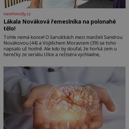
nasehvezdy.cz
Lákala Nováková řemeslníka na polonahé
tělo!
Tohle nemá konce! O šarvátkách mezi manželi Sandrou
Novákovou (44) a Vojtěchem Moravcem (39) se toho
napsalo už hodně. Ale kdo by doufal, že horká zem u
herečky ze seriálu Ulice a režiséra vychladne,