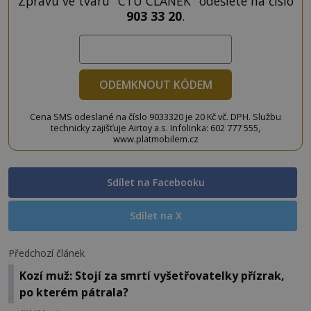
Zprávu ve tvaru "CTU CLANEK" odešlete na číslo
903 33 20
.
ODEMKNOUT KÓDEM
Cena SMS odeslané na číslo 9033320 je 20 Kč vč. DPH. Službu
technicky zajišťuje Airtoy a.s. Infolinka: 602 777 555,
www.platmobilem.cz
Sdílet na Facebooku
Sdílet na X
Předchozí článek
Kozí muž: Stojí za smrtí vyšetřovatelky přízrak,
po kterém pátrala?