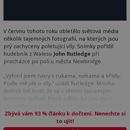
V červnu tohoto roku obletělo světová média
několik tajemných fotografií, na kterých jsou
prý zachyceny poletující víly. Snímky pořídil
hudebník z Walesu
John Rutledge
při
procházce po poli u města Newbridge.
„Vyfotil jsem tvory s rukama, nohama a křídly.
Podle mě jde o víly,“ uvádí Rutledge. Mnoho
dalších lidí tvrdí, že se s těmito tajuplnými
bytostmi setkali. Která svědectví jsou mezi
záhadology považována za nejdůvěryhodnější?
Zbývá vám 93
%
článku k dočtení. Nenechte si
to ujít!