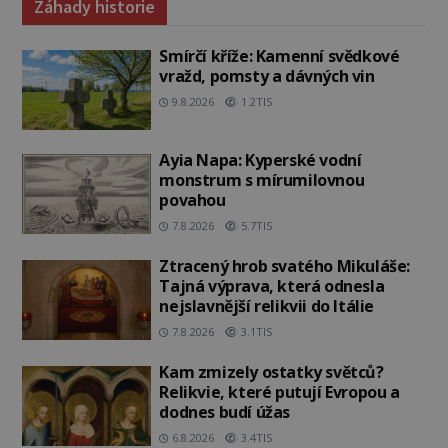
Záhady historie
Smírčí kříže: Kamenní svědkové
vražd, pomsty a dávných vin
9.8.2026
1.2TIS
Ayia Napa: Kyperské vodní
monstrum s mírumilovnou
povahou
7.8.2026
5.7TIS
Ztracený hrob svatého Mikuláše:
Tajná výprava, která odnesla
nejslavnější relikvii do Itálie
7.8.2026
3.1TIS
Kam zmizely ostatky světců?
Relikvie, které putují Evropou a
dodnes budí úžas
6.8.2026
3.4TIS