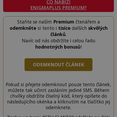
CO NABÍZÍ
ENIGMAPLUS PREMIUM?
Staňte se naším
Premium
čtenářem a
odemkněte
si tento i
tisíce
dalších
skvělých
článků
.
Navíc od nás obdržíte i celou řadu
hodnotných bonusů
!
ODEMKNOUT ČLÁNEK
Pokud si přejete odemknout pouze tento článek,
můžete tak učinit zasláním jediné SMS. Během
chvilky obdržíte číselný kód, který opíšete do
následujícího okénka a kliknutím na tlačítko jej
odemknete.