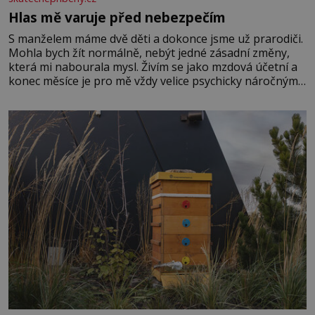
Hlas mě varuje před nebezpečím
S manželem máme dvě děti a dokonce jsme už prarodiči.
Mohla bych žít normálně, nebýt jedné zásadní změny,
která mi nabourala mysl. Živím se jako mzdová účetní a
konec měsíce je pro mě vždy velice psychicky náročným
obdobím. Od té chvíle, co máme vnoučata, mi dcera čím
dál častěji volá o pomoc, co se hlídání týče. Dalo by se