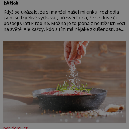
těžké
Když se ukázalo, že si manžel našel milenku, rozhodla
jsem se trpělivě vyčkávat, přesvědčena, že se dříve či
později vrátí k rodině. Možná je to jedna z nejtěžších věcí
na světě. Ale každý, kdo s tím má nějaké zkušenosti, se
zapřísahá, že pokud odpustíte, znatelně se vám uleví.
Když se ke mně doneslo, že si manžel pořídil milenku,
panidomu.cz