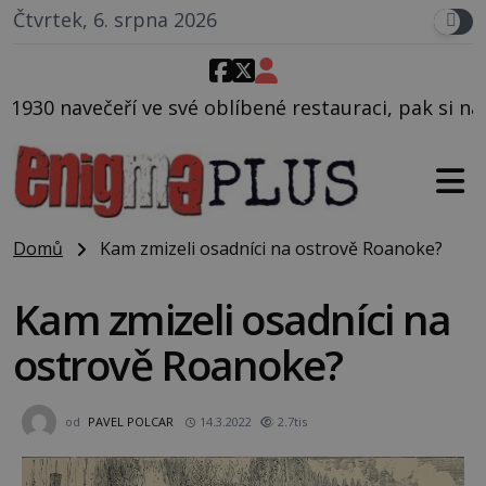
Čtvrtek, 6. srpna 2026
líbené restauraci, pak si na ulici zavolá taxi, nased
Domů
Kam zmizeli osadníci na ostrově Roanoke?
Kam zmizeli osadníci na
ostrově Roanoke?
od
PAVEL POLCAR
14.3.2022
2.7tis