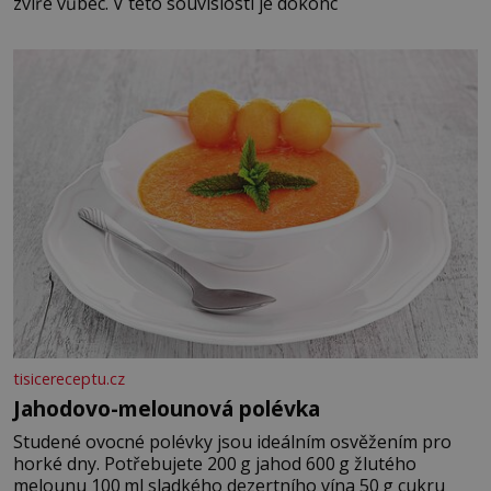
zvíře vůbec. V této souvislosti je dokonc
tisicereceptu.cz
Jahodovo-melounová polévka
Studené ovocné polévky jsou ideálním osvěžením pro
horké dny. Potřebujete 200 g jahod 600 g žlutého
melounu 100 ml sladkého dezertního vína 50 g cukru