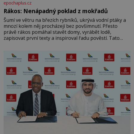
epochaplus.cz
Rákos: Nenápadný poklad z mokřadů
Šumí ve větru na březích rybníků, ukrývá vodní ptáky a
mnozí kolem něj procházejí bez povšimnutí. Přesto
právě rákos pomáhal stavět domy, vyrábět lodě,
zapisovat první texty a inspiroval řadu pověstí. Tato
skromná, ale užitečná rostlina provází člověka už tisíce
let. Většina lidí vnímá rákos jen jako obyčejnou kulisu
letního koupání. Stačí se však podívat