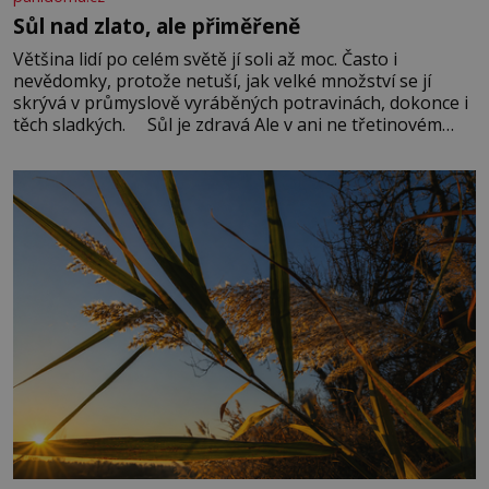
Sůl nad zlato, ale přiměřeně
Většina lidí po celém světě jí soli až moc. Často i
nevědomky, protože netuší, jak velké množství se jí
skrývá v průmyslově vyráběných potravinách, dokonce i
těch sladkých. Sůl je zdravá Ale v ani ne třetinovém
množství, než je pro většinu populace běžné. Její
základní složky– sodík a chlór – jsou zásadní pro
správné hospodaření