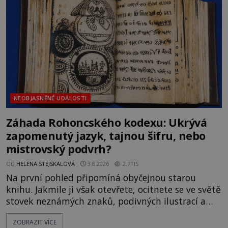
na legendě něco pravdy, nebo jde jen o fascinující
souhru okolností? Když antropolog Michail
Gerasimov (1907-1970) a
NEOBJASNĚNÉ UDÁLOSTI
Záhada Rohoncského kodexu: Ukrývá
zapomenutý jazyk, tajnou šifru, nebo
mistrovský podvrh?
OD
HELENA STEJSKALOVÁ
3.8.2026
2.7TIS
Na první pohled připomíná obyčejnou starou
knihu. Jakmile ji však otevřete, ocitnete se ve světě
stovek neznámých znaků, podivných ilustrací a
textu, který už téměř dvě století vzdoruje všem
ZOBRAZIT VÍCE
pokusům o rozluštění. Rohoncský kodex patří mezi