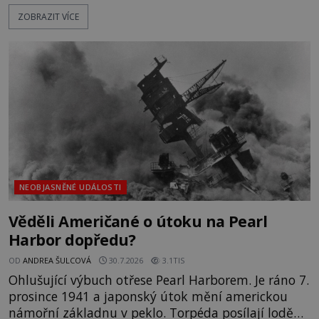
každé jiné, až na jednu děsivou výjimku. Jejich
ZOBRAZIT VÍCE
kůže má nazelenalý odstín, mluví
nesrozumitelnou řečí a odmítají jakékoli jídlo
kromě syrových bobů. Příběh se rychle stává
jednou z největších záhad středověké Anglie a ani
po téměř devíti stech letech není
NEOBJASNĚNÉ UDÁLOSTI
Věděli Američané o útoku na Pearl
Harbor dopředu?
OD
ANDREA ŠULCOVÁ
30.7.2026
3.1TIS
Ohlušující výbuch otřese Pearl Harborem. Je ráno 7.
prosince 1941 a japonský útok mění americkou
námořní základnu v peklo. Torpéda posílají lodě