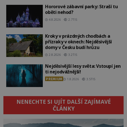
Hororové zábavní parky: Straší tu
oběti nehod?
4.8.2026
2.7TIS
Kroky v prázdných chodbách a
přízraky v oknech: Nejděsivější
domy v Česku budí hrůzu
2.8.2026
3.2TIS
Nejděsivější lesy světa: Vstoupí jen
ti nejodvážnější!
PREMIUM
1.8.2026
3.5TIS
NENECHTE SI UJÍT DALŠÍ ZAJÍMAVÉ
ČLÁNKY