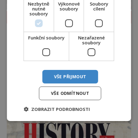
Nezbytně
Výkonové
Soubory
nutné
soubory
cílení
soubory
PROLISTOVAT ČASOPIS
Funkční soubory
Nezařazené
soubory
VŠE PŘIJMOUT
VŠE ODMÍTNOUT
ZOBRAZIT PODROBNOSTI
reklama