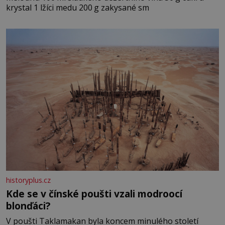
krystal 1 lžíci medu 200 g zakysané sm
historyplus.cz
Kde se v čínské poušti vzali modroocí
blonďáci?
V poušti Taklamakan byla koncem minulého století