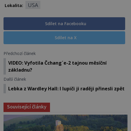
USA
Lokalita:
Sdílet na Facebooku
Sdílet na X
Předchozí článek
VIDEO: Vyfotila Čchang´e-2 tajnou měsíční
základnu?
Další článek
Lebka z Wardley Hall: I lupiči ji raději přinesli zpět
Související články