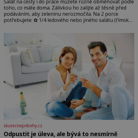
Salát na cesty i do práce můžete různě obměňovat podle
toho, co máte doma. Zálivkou ho zalijte až těsně před
podáváním, aby zeleninu nerozmočila. Na 2 porce
potřebujete: ✿ 1/4 ledového nebo jiného salátu (římský
salát, polníček…) ✿ 1 malá konzerva kukuřice ✿ ½
okurky ✿ 2 rajčata Zálivka: ✿ 4 lžíce olivového oleje ✿ 1
lžíci citronové šťávy ✿ ½ stroužku
skutecnepribehy.cz
Odpustit je úleva, ale bývá to nesmírně