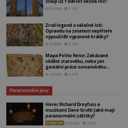
sloup už 1 600 let nezná rez?
5.8.2026
1.5TIS
Zrod legend o válečné lsti:
Opravdu na zmatení nepřítele
vypouštěli vypasené králíky?
3.8.2026
3.1TIS
Mapa Piriho Reise: Zakázané
vědění starověku, nebo jen
geniální práce osmanského
admirála?
1.8.2026
3.3TIS
Paranormální jevy
Herec Richard Dreyfuss a
muzikant Dave Grohl: Jaké mají
paranormální zážitky?
PREMIUM
5.8.2026
1.6TIS