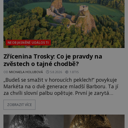
NEOBJASNĚNÉ UDÁLOSTI
Zřícenina Trosky: Co je pravdy na
zvěstech o tajné chodbě?
OD
MICHAELA HOLUBOVÁ
5.8.2026
1.8TIS
„Budeš se smažit v horoucích peklech!“ povykuje
Markéta na o dvě generace mladší Barboru. Ta jí
za chvíli slovní palbu opětuje. První je zarytá
katolička, druhá přesvědčená kališnice. A každá z
ZOBRAZIT VÍCE
nich se usídlí na jedné z věží slavného hradu
Trosky. Šlechtic Ota IV. z Bergova (1399–1452) patří
mezi vůdce protihusitského boje. Za manželku má
skutečně jistou