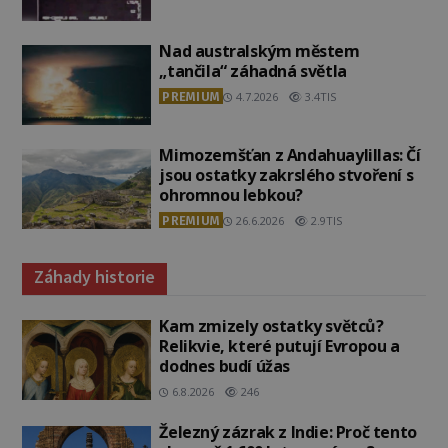
Nad australským městem
„tančila“ záhadná světla
PREMIUM
4.7.2026
3.4TIS
Mimozemšťan z Andahuaylillas: Čí
jsou ostatky zakrslého stvoření s
ohromnou lebkou?
PREMIUM
26.6.2026
2.9TIS
Záhady historie
Kam zmizely ostatky světců?
Relikvie, které putují Evropou a
dodnes budí úžas
6.8.2026
246
Železný zázrak z Indie: Proč tento