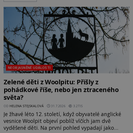
největší záhady evropských dějin a dodnes nikdo s
jistotou neví, kdo jej napsal, kdy vznikl ani co
vlastně vypráví. Rohoncský kodex se poprvé
objevuje v roce
NEOBJASNĚNÉ UDÁLOSTI
Zelené děti z Woolpitu: Přišly z
pohádkové říše, nebo jen ztraceného
světa?
OD
HELENA STEJSKALOVÁ
31.7.2026
3.2TIS
Je žhavé léto 12. století, když obyvatelé anglické
vesnice Woolpit objeví poblíž vlčích jam dvě
vyděšené děti. Na první pohled vypadají jako