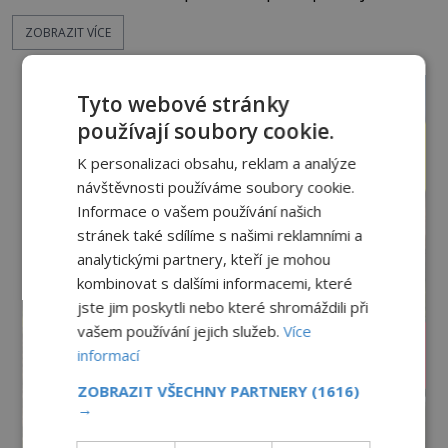
ke dnu, hladinu pokrývá hořící nafta a začíná
ZOBRAZIT VÍCE
jeden z nejosudovějších dnů 20. století. Všude
panuje zmatek, ozývají se vyděšené výkřiky, nebe
zahaluje kouř. Japonští letci se mohou radovat.
Tyto webové stránky
Svého nepřítele nachyt
používají soubory cookie.
K personalizaci obsahu, reklam a analýze
návštěvnosti používáme soubory cookie.
Informace o vašem používání našich
stránek také sdílíme s našimi reklamními a
analytickými partnery, kteří je mohou
kombinovat s dalšími informacemi, které
jste jim poskytli nebo které shromáždili při
vašem používání jejich služeb.
Více
informací
ZOBRAZIT VŠECHNY PARTNERY
(1616)
→