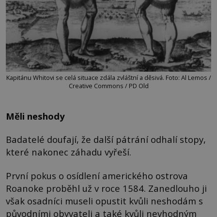
Kapitánu Whitovi se celá situace zdála zvláštní a děsivá. Foto: Al Lemos /
Creative Commons / PD Old
Měli neshody
Badatelé doufají, že další pátrání odhalí stopy,
které nakonec záhadu vyřeší.
První pokus o osídlení amerického ostrova
Roanoke proběhl už v roce 1584. Zanedlouho ji
však osadníci museli opustit kvůli neshodám s
původními obyvateli a také kvůli nevhodným