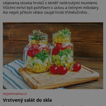
objevena stovka hrobů s téměř netknutými mumiemi.
Všichni mrtví byli pohřbeni s úctou a četnými milodary.
Asi nejvíc přitom vědce zaujal hrob tříměsíčního
chlapečka s modrou filcovou čapkou, z níž se draly
blonďaté vlásky. Fakt, že jsou těla dávných lidí nesmírně
dobře zachovalá, přičítají odborníci zdejším klimatickým
podmínkám. Sucho, prosolené písky a extrémně
nejsemsama.cz
Vrstvený salát do skla