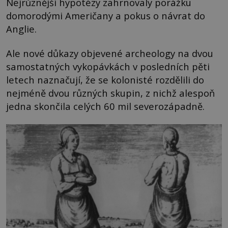
Nejrůznější hypotézy zahrnovaly porážku
domorodými Američany a pokus o návrat do
Anglie.
Ale nové důkazy objevené archeology na dvou
samostatných vykopávkách v posledních pěti
letech naznačují, že se kolonisté rozdělili do
nejméně dvou různých skupin, z nichž alespoň
jedna skončila celých 60 mil severozápadně.