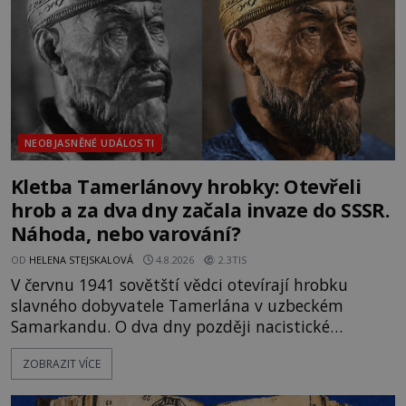
NEOBJASNĚNÉ UDÁLOSTI
Kletba Tamerlánovy hrobky: Otevřeli
hrob a za dva dny začala invaze do SSSR.
Náhoda, nebo varování?
OD
HELENA STEJSKALOVÁ
4.8.2026
2.3TIS
V červnu 1941 sovětští vědci otevírají hrobku
slavného dobyvatele Tamerlána v uzbeckém
Samarkandu. O dva dny později nacistické
Německo zahajuje operaci Barbarossa a napadá
ZOBRAZIT VÍCE
Sovětský svaz. Shoda dat je natolik zarážející, že se
rodí jedna z nejslavnějších „kleteb“ 20. století. Je