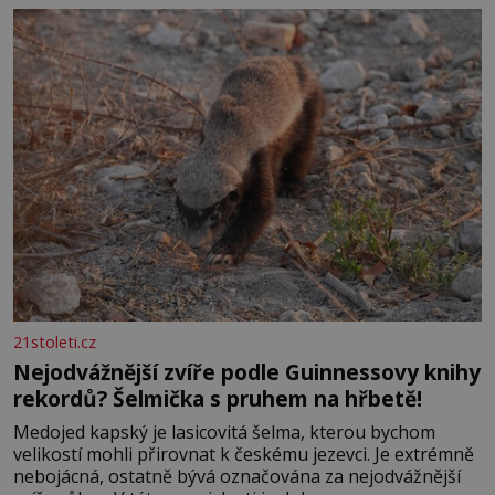
se na koloběžce a den zakončit poznáváním památek ve
Velkých Losinách nebo v termálním
21stoleti.cz
Nejodvážnější zvíře podle Guinnessovy knihy
rekordů? Šelmička s pruhem na hřbetě!
Medojed kapský je lasicovitá šelma, kterou bychom
velikostí mohli přirovnat k českému jezevci. Je extrémně
nebojácná, ostatně bývá označována za nejodvážnější