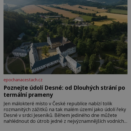
epochanacestach.cz
Poznejte údolí Desné: od Dlouhých strání po
termální prameny
Jen málokteré místo v České republice nabízí tolik
rozmanitých zážitků na tak malém území jako údolí řeky
Desné v srdci Jeseníků. Během jediného dne můžete
nahlédnout do útrob jedné z nejvýznamnějších vodních
elektráren v Evropě, vydat se na horské hřebeny, projet