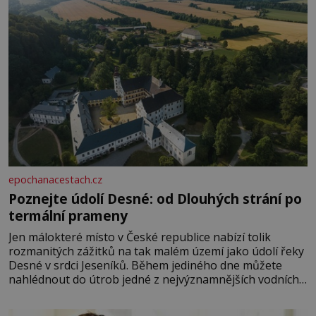
epochanacestach.cz
Poznejte údolí Desné: od Dlouhých strání po
termální prameny
Jen málokteré místo v České republice nabízí tolik
rozmanitých zážitků na tak malém území jako údolí řeky
Desné v srdci Jeseníků. Během jediného dne můžete
nahlédnout do útrob jedné z nejvýznamnějších vodních
elektráren v Evropě, vydat se na horské hřebeny, projet
se na koloběžce a den zakončit poznáváním památek ve