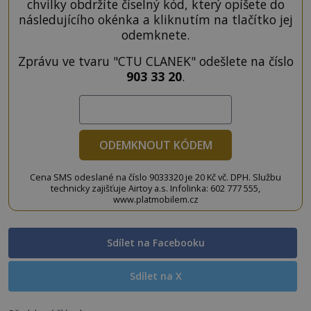
chvilky obdržíte číselný kód, který opíšete do
následujícího okénka a kliknutím na tlačítko jej
odemknete.
Zprávu ve tvaru "CTU CLANEK" odešlete na číslo
903 33 20
.
ODEMKNOUT KÓDEM
Cena SMS odeslané na číslo 9033320 je 20 Kč vč. DPH. Službu
technicky zajišťuje Airtoy a.s. Infolinka: 602 777 555,
www.platmobilem.cz
Sdílet na Facebooku
Sdílet na X