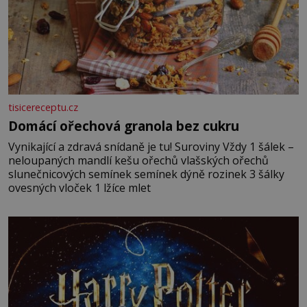
tisicereceptu.cz
Domácí ořechová granola bez cukru
Vynikající a zdravá snídaně je tu! Suroviny Vždy 1 šálek –
neloupaných mandlí kešu ořechů vlašských ořechů
slunečnicových semínek semínek dýně rozinek 3 šálky
ovesných vloček 1 lžíce mlet