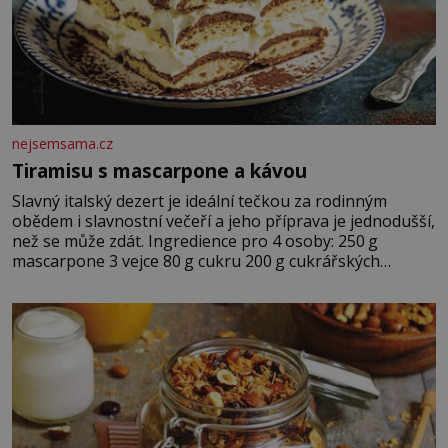
nejsemsama.cz
Tiramisu s mascarpone a kávou
Slavný italský dezert je ideální tečkou za rodinným
obědem i slavnostní večeří a jeho příprava je jednodušší,
než se může zdát. Ingredience pro 4 osoby: 250 g
mascarpone 3 vejce 80 g cukru 200 g cukrářských
piškotů 250 ml silné kávy 2 lžíce amaretta kakao na
posypání Postup: Oddělte žloutky od bílků. Žloutky
vyšlehejte s cukrem do světlé pěny a postupně do nich
vmíchejte mascarpone, aby vznikl hladký