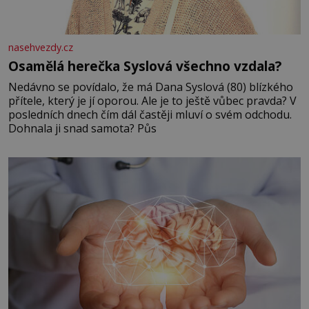
nasehvezdy.cz
Osamělá herečka Syslová všechno vzdala?
Nedávno se povídalo, že má Dana Syslová (80) blízkého
přítele, který je jí oporou. Ale je to ještě vůbec pravda? V
posledních dnech čím dál častěji mluví o svém odchodu.
Dohnala ji snad samota? Půs