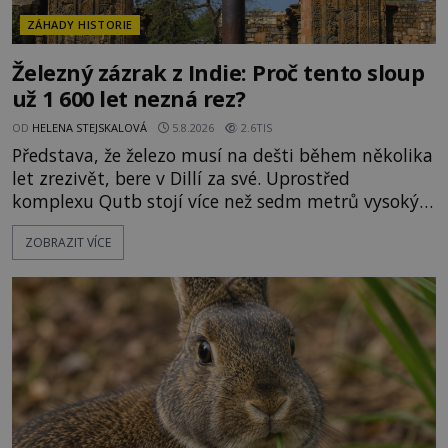
ZÁHADY HISTORIE
Železný zázrak z Indie: Proč tento sloup
už 1 600 let nezná rez?
OD
HELENA STEJSKALOVÁ
5.8.2026
2.6TIS
Představa, že železo musí na dešti během několika
let zrezivět, bere v Dillí za své. Uprostřed
komplexu Qutb stojí více než sedm metrů vysoký
železný sloup, který už přibližně 1 600 let odolává
ZOBRAZIT VÍCE
počasí s jen nepatrnými stopami koroze. Jeho
mimořádná trvanlivost dlouho živí legendy o
ztracených technologiích či tajemných
materiálech. Moderní metalurgie však ukazuje, že
skutečné vysvětlení je ješt