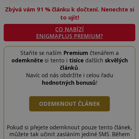
nikde neobjeví. Kam se celá kolonie poděla?
Zbývá vám 91
%
článku k dočtení. Nenechte si
to ujít!
CO NABÍZÍ
ENIGMAPLUS PREMIUM?
Staňte se naším
Premium
čtenářem a
odemkněte
si tento i
tisíce
dalších
skvělých
článků
.
Navíc od nás obdržíte i celou řadu
hodnotných bonusů
!
ODEMKNOUT ČLÁNEK
Pokud si přejete odemknout pouze tento článek,
můžete tak učinit zasláním jediné SMS. Během