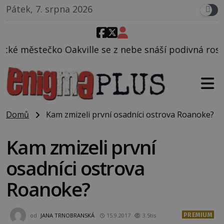
Pátek, 7. srpna 2026
 se z nebe snáší podivná rosolovitá látka neznáméh
Domů
Kam zmizeli první osadníci ostrova Roanoke?
Kam zmizeli první
osadníci ostrova
Roanoke?
PREMIUM
od
JANA TRNOBRANSKÁ
15.9.2017
3.5tis