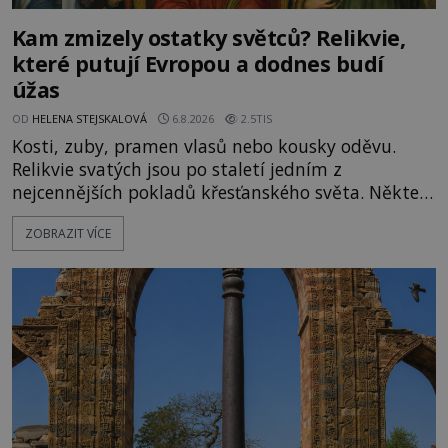
Kam zmizely ostatky světců? Relikvie,
které putují Evropou a dodnes budí
úžas
OD
HELENA STEJSKALOVÁ
6.8.2026
2.5TIS
Kosti, zuby, pramen vlasů nebo kousky oděvu.
Relikvie svatých jsou po staletí jedním z
nejcennějších pokladů křesťanského světa. Některé
mají pečlivě doloženou historii, jiné provází
ZOBRAZIT VÍCE
záhady, krádeže i nečekané objevy. Jejich osudy
připomínají dobrodružné romány, přesto se opírají
o skutečné historické události. Ve středověké
Evropě mají relikvie mimořádnou hodnotu. Nejsou
jen předmětem úcty