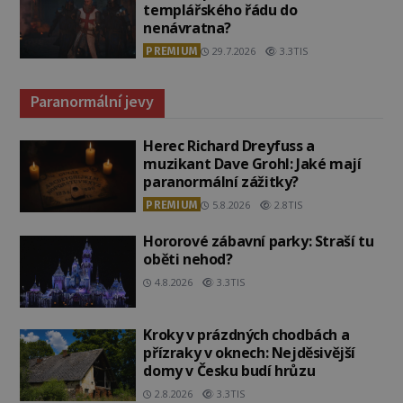
templářského řádu do
nenávratna?
PREMIUM
29.7.2026
3.3TIS
Paranormální jevy
Herec Richard Dreyfuss a
muzikant Dave Grohl: Jaké mají
paranormální zážitky?
PREMIUM
5.8.2026
2.8TIS
Hororové zábavní parky: Straší tu
oběti nehod?
4.8.2026
3.3TIS
Kroky v prázdných chodbách a
přízraky v oknech: Nejděsivější
domy v Česku budí hrůzu
2.8.2026
3.3TIS