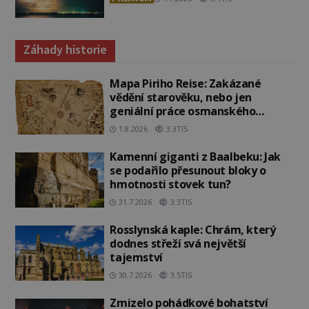
Záhady historie
Mapa Piriho Reise: Zakázané
vědění starověku, nebo jen
geniální práce osmanského
admirála?
1.8.2026
3.3TIS
Kamenní giganti z Baalbeku: Jak
se podařilo přesunout bloky o
hmotnosti stovek tun?
31.7.2026
3.3TIS
Rosslynská kaple: Chrám, který
dodnes střeží svá největší
tajemství
30.7.2026
3.5TIS
Zmizelo pohádkové bohatství