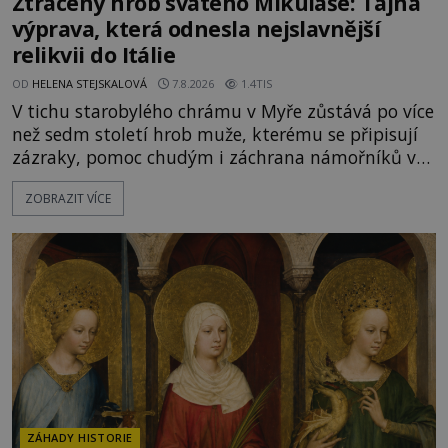
Ztracený hrob svatého Mikuláše: Tajná
výprava, která odnesla nejslavnější
relikvii do Itálie
OD
HELENA STEJSKALOVÁ
7.8.2026
1.4TIS
V tichu starobylého chrámu v Myře zůstává po více
než sedm století hrob muže, kterému se připisují
zázraky, pomoc chudým i záchrana námořníků v
bouřích. Pak ale přichází rok 1087 a klidné místo
ZOBRAZIT VÍCE
se mění v dějiště podivné noční výpravy. Skupina
italských námořníků otevírá hrob svatého
Mikuláše a odváží jeho ostatky přes moře do Bari.
Je to zbožná záchrana před nebezpečím, nebo
promyšlená krádež,
ZÁHADY HISTORIE