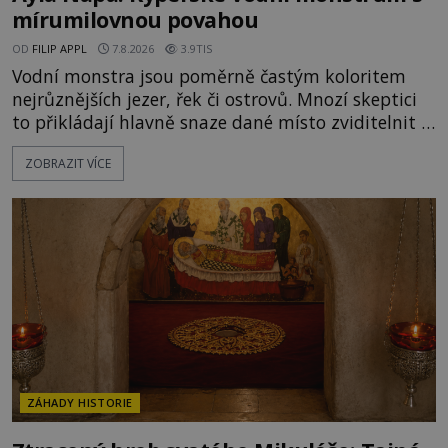
mírumilovnou povahou
OD
FILIP APPL
7.8.2026
3.9TIS
Vodní monstra jsou poměrně častým koloritem
nejrůznějších jezer, řek či ostrovů. Mnozí skeptici
to přikládají hlavně snaze dané místo zviditelnit a
přitáhnout k němu pozornost záhadám
ZOBRAZIT VÍCE
nakloněných turistů. Je to také případ kyperského
tvora jménem Ayia Napa? Nebo se může za
legendami o něm ukrývat nějaký pravdivý základ?
V blízkosti Mysu Greco, jak se přez
ZÁHADY HISTORIE