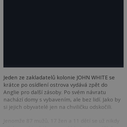
Jeden ze zakladatelů kolonie JOHN WHITE se
krátce po osídlení ostrova vydává zpět do
Anglie pro další zásoby. Po svém návratu
nachází domy s vybavením, ale bez lidí. Jako by
si jejich obyvatelé jen na chviličku odskočili.
Jenomže 87 mužů, 17 žen a 11 dětí se už nikdy