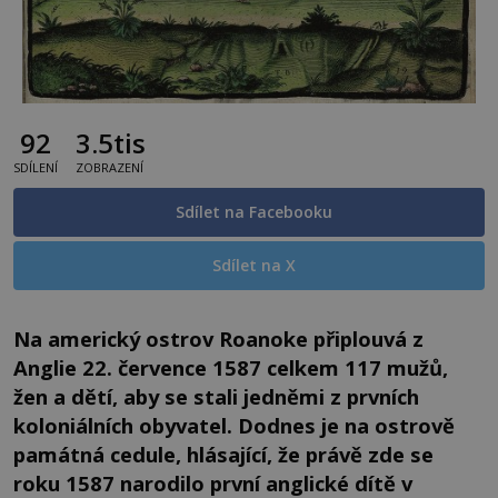
92
3.5tis
SDÍLENÍ
ZOBRAZENÍ
Sdílet na Facebooku
Sdílet na X
Na americký ostrov Roanoke připlouvá z
Anglie 22. července 1587 celkem 117 mužů,
žen a dětí, aby se stali jedněmi z prvních
koloniálních obyvatel. Dodnes je na ostrově
památná cedule, hlásající, že právě zde se
roku 1587 narodilo první anglické dítě v