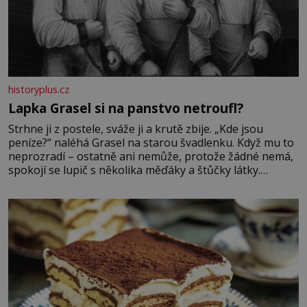
historyplus.cz
Lapka Grasel si na panstvo netroufl?
Strhne ji z postele, sváže ji a krutě zbije. „Kde jsou
peníze?“ naléhá Grasel na starou švadlenku. Když mu to
neprozradí – ostatně ani nemůže, protože žádné nemá,
spokojí se lupič s několika měďáky a štůčky látky.
Zraněná žena pár dní nato umírá. Je to muž nebývale
krutý. Jeho činy budí hrůzu ještě dlouho po jeho smrti