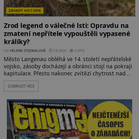
ZÁHADY HISTORIE
Zrod legend o válečné lsti: Opravdu na
zmatení nepřítele vypouštěli vypasené
králíky?
OD
HELENA STEJSKALOVÁ
3.8.2026
3.4TIS
Město Langenau obléhá ve 14. století nepřátelské
vojsko, zásoby docházejí a obránci stojí na pokraji
kapitulace. Přesto nakonec zvítězí chytrost nad
hrubou silou. Podle staré německé legendy vypustí
ZOBRAZIT VÍCE
obyvatelé za hradby dobře živeného králíka, aby
nepřítele přesvědčili, že uvnitř města je jídla stále
dost. Čas pracuje pro obléhatele. Ve městě ubývají
zásoby a každý den znamená další porci strádá