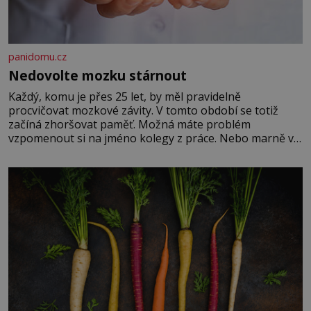
panidomu.cz
Nedovolte mozku stárnout
Každý, komu je přes 25 let, by měl pravidelně
procvičovat mozkové závity. V tomto období se totiž
začíná zhoršovat paměť. Možná máte problém
vzpomenout si na jméno kolegy z práce. Nebo marně v
paměti lovíte název knížky, kterou jste nedávno přečetli.
Je to opravdu tak, s věkem jako kdyby se paměť
rozhodla stávkovat. Cvičte