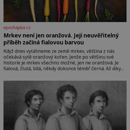
epochaplus.cz
Mrkev není jen oranžová. Její neuvěřitelný
příběh začíná fialovou barvou
Když dnes vytáhneme ze země mrkev, většina z nás
očekává sytě oranžový kořen. Jenže po většinu své
historie je mrkev všechno možné, jen ne oranžová. Je
fialová, žlutá, bílá, někdy dokonce téměř černá. Až díky
stovkám let pečlivého šlechtění se z ní stává zelenina,
bez které si českou zahradu ani nedokážeme představit.
Její příběh je