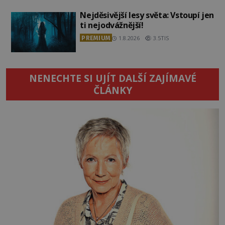
Nejděsivější lesy světa: Vstoupí jen
ti nejodvážnější!
PREMIUM
1.8.2026
3.5TIS
NENECHTE SI UJÍT DALŠÍ ZAJÍMAVÉ
ČLÁNKY