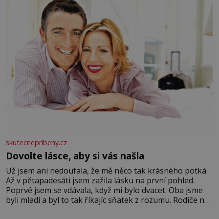
Velkých Losinách nebo v termálním
skutecnepribehy.cz
Dovolte lásce, aby si vás našla
Už jsem ani nedoufala, že mě něco tak krásného potká.
Až v pětapadesáti jsem zažila lásku na první pohled.
Poprvé jsem se vdávala, když mi bylo dvacet. Oba jsme
byli mladí a byl to tak říkajíc sňatek z rozumu. Rodiče nás
dali dohromady, Toník byl dobře zaopatřený mladý muž.