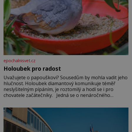
epochalnisvet.cz
Holoubek pro radost
Uvažujete o papouškovi? Sousedům by mohla vadit jeho
hlučnost. Holoubek diamantový komunikuje téměř
neslyšitelným pípáním, je roztomilý a hodí se i pro
chovatele začátečníky. Jedná se o nenáročného
klidného ptáčka, který většinu dne jen posedává. Hodně
času tráví na zemi, kde sbírá zbytky semínek Jeho
domovinou je prakticky celá Austrálie s výjimkou
pobřežní oblasti.