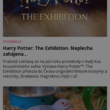
21stoleti.cz
Harry Potter: The Exhibition. Neplecha
zahájena…
Pražské Letňany se na půl roku proměnily v malý kus
kouzelnického světa. Výstava Harry Potter™: The
Exhibition přivezla do Česka originální filmové kostýmy a
rekvizity, Bradavice, Hagridovu chýši i uč