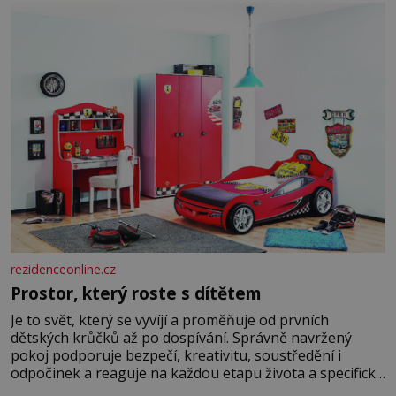
Manželství nám oběma moc nesvědčilo, brzy jsme zjistili,
že
rezidenceonline.cz
Prostor, který roste s dítětem
Je to svět, který se vyvíjí a proměňuje od prvních
dětských krůčků až po dospívání. Správně navržený
pokoj podporuje bezpečí, kreativitu, soustředění i
odpočinek a reaguje na každou etapu života a specifické
potřeby dítěte. Pro nejmenší je klíčová jednoduchost,