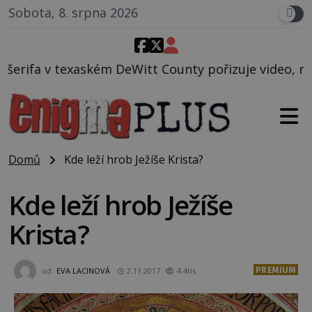
Sobota, 8. srpna 2026
itt County pořizuje video, na kterém před jeho voz
Domů
Kde leží hrob Ježíše Krista?
Kde leží hrob Ježíše
Krista?
PREMIUM
od
EVA LACINOVÁ
2.11.2017
4.4tis