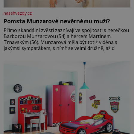
nasehvezdy.cz
Pomsta Munzarové nevěrnému muži?
Přímo skandální zvěsti zaznívají ve spojitosti s herečkou
Barborou Munzarovou (54) a hercem Martinem
Trnavským (56). Munzarová měla být totiž viděna s
jakýmsi sympaťákem, s nímž se velmi družně, až d