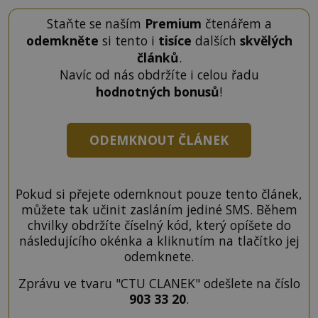
Staňte se naším
Premium
čtenářem a
odemkněte
si tento i
tisíce
dalších
skvělých
článků
.
Navíc od nás obdržíte i celou řadu
hodnotných bonusů
!
ODEMKNOUT ČLÁNEK
Pokud si přejete odemknout pouze tento článek,
můžete tak učinit zasláním jediné SMS. Během
chvilky obdržíte číselný kód, který opíšete do
následujícího okénka a kliknutím na tlačítko jej
odemknete.
Zprávu ve tvaru "CTU CLANEK" odešlete na číslo
903 33 20
.