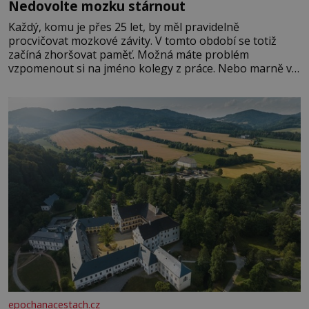
Nedovolte mozku stárnout
Každý, komu je přes 25 let, by měl pravidelně
procvičovat mozkové závity. V tomto období se totiž
začíná zhoršovat paměť. Možná máte problém
vzpomenout si na jméno kolegy z práce. Nebo marně v
paměti lovíte název knížky, kterou jste nedávno přečetli.
Je to opravdu tak, s věkem jako kdyby se paměť
rozhodla stávkovat. Cvičte
epochanacestach.cz