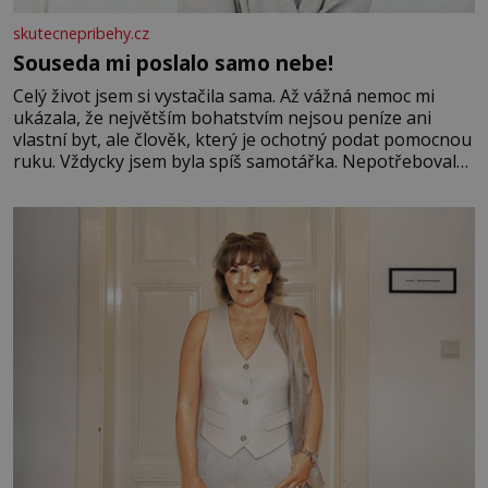
skutecnepribehy.cz
Souseda mi poslalo samo nebe!
Celý život jsem si vystačila sama. Až vážná nemoc mi
ukázala, že největším bohatstvím nejsou peníze ani
vlastní byt, ale člověk, který je ochotný podat pomocnou
ruku. Vždycky jsem byla spíš samotářka. Nepotřebovala
jsem kolem sebe partu kamarádek ani partnera. Stačily
mi knihy, práce a hlavně klid. Hned po studiích jsem
odešla z rodného města,