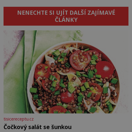
NENECHTE SI UJÍT DALŠÍ ZAJÍMAVÉ
ČLÁNKY
tisicereceptu.cz
Čočkový salát se šunkou