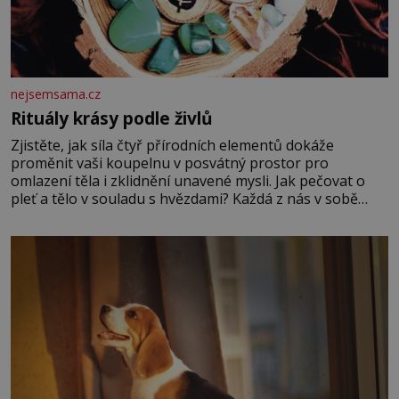
nejsemsama.cz
Rituály krásy podle živlů
Zjistěte, jak síla čtyř přírodních elementů dokáže
proměnit vaši koupelnu v posvátný prostor pro
omlazení těla i zklidnění unavené mysli. Jak pečovat o
pleť a tělo v souladu s hvězdami? Každá z nás v sobě
nese otisk vesmíru, který se projevuje nejen v naší
povaze, ale i v potřebách naší pokožky. Ohnivá znamení
Ženy narozené ve znamení Berana, Lva a Střelce v sobě
nesou žár, odvahu a neutuchající elán. Vaše