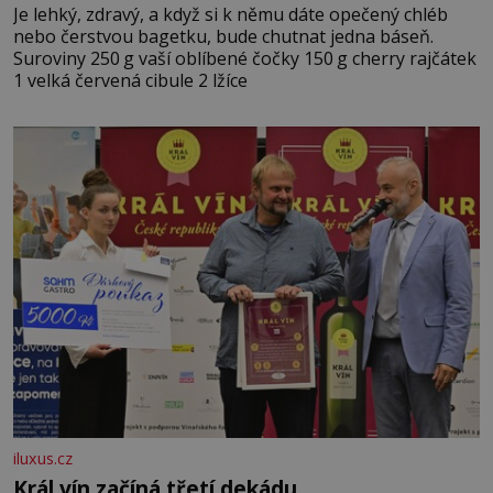
Je lehký, zdravý, a když si k němu dáte opečený chléb
nebo čerstvou bagetku, bude chutnat jedna báseň.
Suroviny 250 g vaší oblíbené čočky 150 g cherry rajčátek
1 velká červená cibule 2 lžíce
iluxus.cz
Král vín začíná třetí dekádu