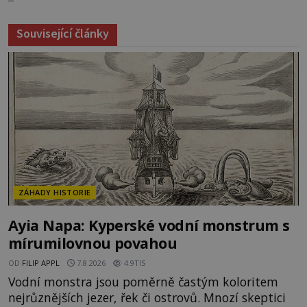
Související články
ZÁHADY HISTORIE
Ayia Napa: Kyperské vodní monstrum s
mírumilovnou povahou
OD
FILIP APPL
7.8.2026
4.9TIS
Vodní monstra jsou poměrně častým koloritem
nejrůznějších jezer, řek či ostrovů. Mnozí skeptici