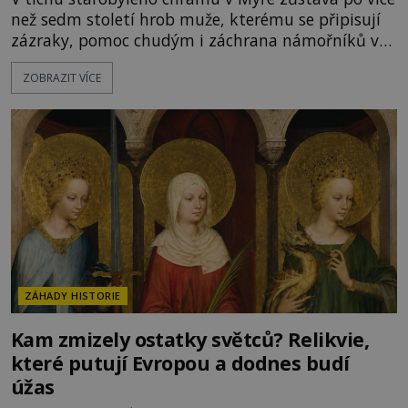
než sedm století hrob muže, kterému se připisují
zázraky, pomoc chudým i záchrana námořníků v
bouřích. Pak ale přichází rok 1087 a klidné místo
ZOBRAZIT VÍCE
se mění v dějiště podivné noční výpravy. Skupina
italských námořníků otevírá hrob svatého
Mikuláše a odváží jeho ostatky přes moře do Bari.
Je to zbožná záchrana před nebezpečím, nebo
promyšlená krádež,
ZÁHADY HISTORIE
Kam zmizely ostatky světců? Relikvie,
které putují Evropou a dodnes budí
úžas