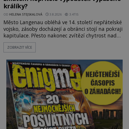
králíky?
OD
HELENA STEJSKALOVÁ
3.8.2026
3.4TIS
Město Langenau obléhá ve 14. století nepřátelské
vojsko, zásoby docházejí a obránci stojí na pokraji
kapitulace. Přesto nakonec zvítězí chytrost nad
hrubou silou. Podle staré německé legendy vypustí
ZOBRAZIT VÍCE
obyvatelé za hradby dobře živeného králíka, aby
nepřítele přesvědčili, že uvnitř města je jídla stále
dost. Čas pracuje pro obléhatele. Ve městě ubývají
zásoby a každý den znamená další porci strádá