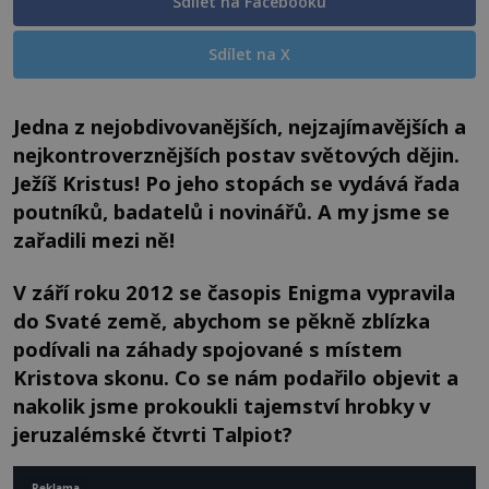
Sdílet na Facebooku
Sdílet na X
Jedna z nejobdivovanějších, nejzajímavějších a
nejkontroverznějších postav světových dějin.
Ježíš Kristus! Po jeho stopách se vydává řada
poutníků, badatelů i novinářů. A my jsme se
zařadili mezi ně!
V září roku 2012 se časopis Enigma vypravila
do Svaté země, abychom se pěkně zblízka
podívali na záhady spojované s místem
Kristova skonu. Co se nám podařilo objevit a
nakolik jsme prokoukli tajemství hrobky v
jeruzalémské čtvrti Talpiot?
Reklama