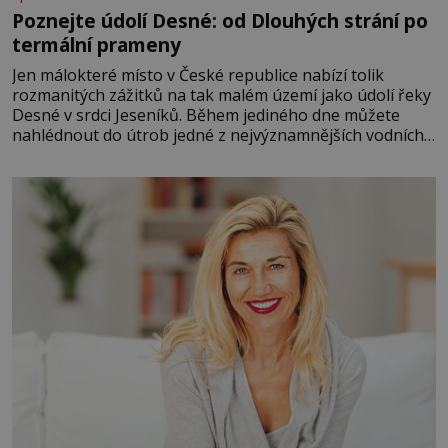
Poznejte údolí Desné: od Dlouhých strání po
termální prameny
Jen málokteré místo v České republice nabízí tolik
rozmanitých zážitků na tak malém území jako údolí řeky
Desné v srdci Jeseníků. Během jediného dne můžete
nahlédnout do útrob jedné z nejvýznamnějších vodních
elektráren v Evropě, vydat se na horské hřebeny, projet
se na koloběžce a den zakončit poznáváním památek ve
Velkých Losinách nebo v termálním