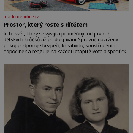
rezidenceonline.cz
Prostor, který roste s dítětem
Je to svět, který se vyvíjí a proměňuje od prvních
dětských krůčků až po dospívání. Správně navržený
pokoj podporuje bezpečí, kreativitu, soustředění i
odpočinek a reaguje na každou etapu života a specifické
potřeby dítěte. Pro nejmenší je klíčová jednoduchost,
měkkost a bezpečí, proto by pokoj miminka měl působit
především klidně a útulně. Předškolní věk je