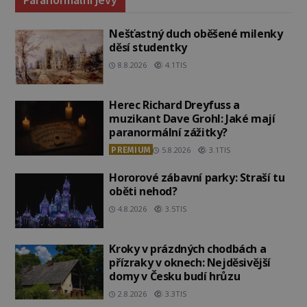
Nešťastný duch oběšené milenky
děsí studentky
8.8.2026
4.1TIS
Herec Richard Dreyfuss a
muzikant Dave Grohl: Jaké mají
paranormální zážitky?
PREMIUM
5.8.2026
3.1TIS
Hororové zábavní parky: Straší tu
oběti nehod?
4.8.2026
3.5TIS
Kroky v prázdných chodbách a
přízraky v oknech: Nejděsivější
domy v Česku budí hrůzu
2.8.2026
3.3TIS