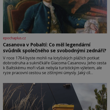
epochaplus.cz
Casanova v Pobaltí: Co měl legendární
svůdník společného se svobodnými zednáři?
V roce 1764 byste mohli na lotyšských plážích potkat
dobrodruha a sukničkáře Giacoma Casanovu. Jeho cesta
k Baltskému moři však nebyla turistickým výletem, ale
ryze pracovní cestou se zištnými úmysly. Jaký cíl
Casanova sledoval, když se například procházel uličkami
lotyšské Rigy? Casanova v Pobaltí kontaktoval tamní
zednářské lóže. Nebyl v této oblasti žádným nováčkem,
protože do zednářské