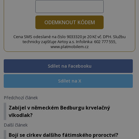
ODEMKNOUT KÓDEM
Cena SMS odeslané na číslo 9033320 je 20 Kč vč. DPH. Službu
technicky zajišťuje Airtoy a.s. Infolinka: 602 777 555,
www.platmobilem.cz
Sdílet na Facebooku
Sdílet na X
Předchozí článek
Zabíjel v německém Bedburgu krvelačný
vlkodlak?
Další článek
Bojí se církev dalšího fátimského proroctví?