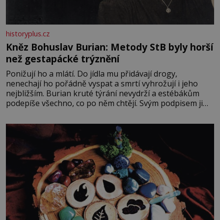
historyplus.cz
Kněz Bohuslav Burian: Metody StB byly horší
než gestapácké trýznění
Ponižují ho a mlátí. Do jídla mu přidávají drogy,
nenechají ho pořádně vyspat a smrtí vyhrožují i jeho
nejbližším. Burian kruté týrání nevydrží a estébákům
podepíše všechno, co po něm chtějí. Svým podpisem jim
potvrdí také to, že na něj během výslechů nikdo nevyvíjel
fyzický ani psychický nátlak. Syn brněnského řezníka
chce být knězem a