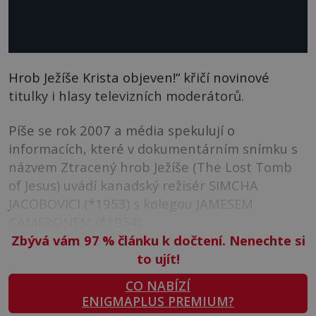
Hrob Ježíše Krista objeven!“ křičí novinové
titulky i hlasy televizních moderátorů.
Píše se rok 2007 a média spekulují o
informacích, které v dokumentárním snímku s
názvem Ztracený hrob Ježíše (The Lost Tomb
of Jesus) uvádí kanadský režisér SIMCHA
JACOBOVICI (*1953) s kolegou JAMESEM
CAMERONEM (*1954).
Zbývá vám 97
%
článku k dočtení. Nenechte si
to ujít!
CO NABÍZÍ
ENIGMAPLUS PREMIUM?