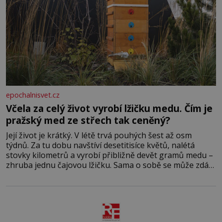
epochalnisvet.cz
Včela za celý život vyrobí lžičku medu. Čím je
pražský med ze střech tak ceněný?
Její život je krátký. V létě trvá pouhých šest až osm
týdnů. Za tu dobu navštíví desetitisíce květů, nalétá
stovky kilometrů a vyrobí přibližně devět gramů medu –
zhruba jednu čajovou lžičku. Sama o sobě se může zdát
bezvýznamná. Teprve když se spojí s dalšími desítkami
tisíc příslušnic svého včelstva, vznikne jeden z
nejdokonalejších organismů