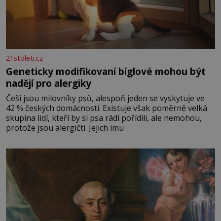
21stoleti.cz
Geneticky modifikovaní bíglové mohou být
nadějí pro alergiky
Češi jsou milovníky psů, alespoň jeden se vyskytuje ve
42 % českých domácností. Existuje však poměrně velká
skupina lidí, kteří by si psa rádi pořídili, ale nemohou,
protože jsou alergičtí. Jejich imu