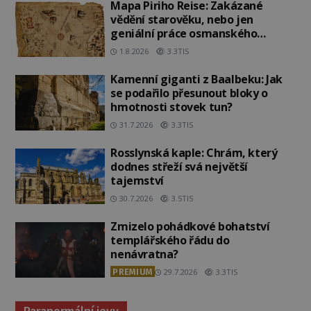
Mapa Piriho Reise: Zakázané
vědění starověku, nebo jen
geniální práce osmanského
admirála?
1.8.2026
3.3TIS
Kamenní giganti z Baalbeku: Jak
se podařilo přesunout bloky o
hmotnosti stovek tun?
31.7.2026
3.3TIS
Rosslynská kaple: Chrám, který
dodnes střeží svá největší
tajemství
30.7.2026
3.5TIS
Zmizelo pohádkové bohatství
templářského řádu do
nenávratna?
PREMIUM
29.7.2026
3.3TIS
Paranormální jevy