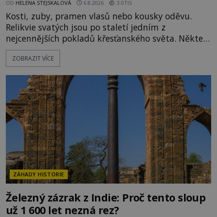
OD
HELENA STEJSKALOVÁ
6.8.2026
3.0TIS
Kosti, zuby, pramen vlasů nebo kousky oděvu.
Relikvie svatých jsou po staletí jedním z
nejcennějších pokladů křesťanského světa. Některé
mají pečlivě doloženou historii, jiné provází
ZOBRAZIT VÍCE
záhady, krádeže i nečekané objevy. Jejich osudy
připomínají dobrodružné romány, přesto se opírají
o skutečné historické události. Ve středověké
Evropě mají relikvie mimořádnou hodnotu. Nejsou
jen předmětem úcty
ZÁHADY HISTORIE
Železný zázrak z Indie: Proč tento sloup
už 1 600 let nezná rez?