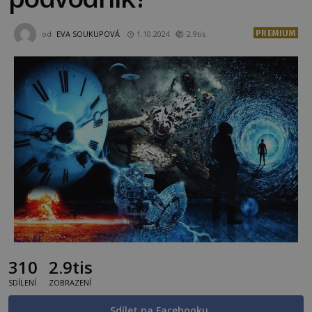
PREMIUM
od
EVA SOUKUPOVÁ
1.10.2024
2.9tis
310
2.9tis
SDÍLENÍ
ZOBRAZENÍ
Sdílet na Facebooku