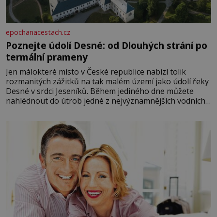
epochanacestach.cz
Poznejte údolí Desné: od Dlouhých strání po
termální prameny
Jen málokteré místo v České republice nabízí tolik
rozmanitých zážitků na tak malém území jako údolí řeky
Desné v srdci Jeseníků. Během jediného dne můžete
nahlédnout do útrob jedné z nejvýznamnějších vodních
elektráren v Evropě, vydat se na horské hřebeny, projet
se na koloběžce a den zakončit poznáváním památek ve
Velkých Losinách nebo v termálním