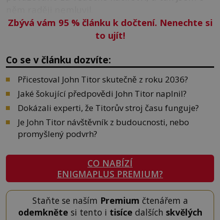
něm raději nemluvil.
Zbývá vám 95
%
článku k dočtení. Nenechte si
to ujít!
Co se v článku dozvíte:
Přicestoval John Titor skutečně z roku 2036?
Jaké šokující předpovědi John Titor naplnil?
Dokázali experti, že Titorův stroj času funguje?
Je John Titor návštěvník z budoucnosti, nebo
promyšlený podvrh?
CO NABÍZÍ
ENIGMAPLUS PREMIUM?
Staňte se naším
Premium
čtenářem a
odemkněte
si tento i
tisíce
dalších
skvělých