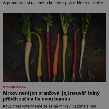
vzpomenout si na jméno kolegy z práce. Nebo marně v
paměti lovíte název knížky, kterou jste nedávno přečetli.
Je to opravdu tak, s věkem jako kdyby se paměť
rozhodla stávkovat. Cvičte
epochaplus.cz
Mrkev není jen oranžová. Její neuvěřitelný
příběh začíná fialovou barvou
Když dnes vytáhneme ze země mrkev, většina z nás