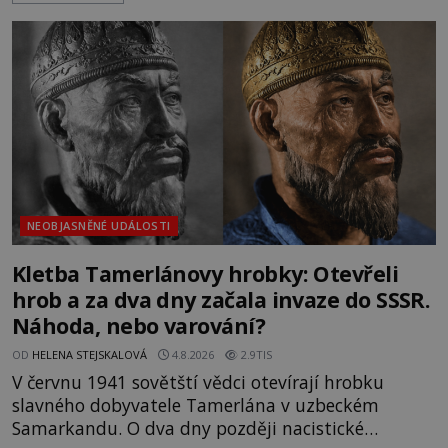
Trosky. Šlechtic Ota IV. z Bergova (1399–1452) patří
mezi vůdce protihusitského boje. Za manželku má
skutečně jistou
NEOBJASNĚNÉ UDÁLOSTI
Kletba Tamerlánovy hrobky: Otevřeli
hrob a za dva dny začala invaze do SSSR.
Náhoda, nebo varování?
OD
HELENA STEJSKALOVÁ
4.8.2026
2.9TIS
V červnu 1941 sovětští vědci otevírají hrobku
slavného dobyvatele Tamerlána v uzbeckém
Samarkandu. O dva dny později nacistické