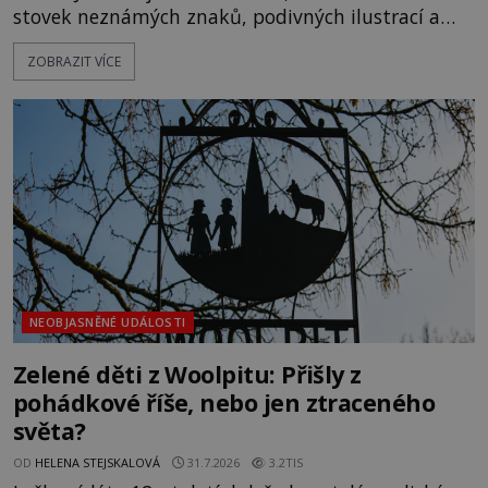
stovek neznámých znaků, podivných ilustrací a
textu, který už téměř dvě století vzdoruje všem
ZOBRAZIT VÍCE
pokusům o rozluštění. Rohoncský kodex patří mezi
největší záhady evropských dějin a dodnes nikdo s
jistotou neví, kdo jej napsal, kdy vznikl ani co
vlastně vypráví. Rohoncský kodex se poprvé
objevuje v roce
NEOBJASNĚNÉ UDÁLOSTI
Zelené děti z Woolpitu: Přišly z
pohádkové říše, nebo jen ztraceného
světa?
OD
HELENA STEJSKALOVÁ
31.7.2026
3.2TIS