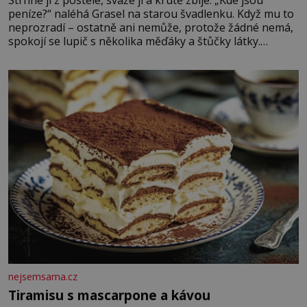
Strhne ji z postele, sváže ji a krutě zbije. „Kde jsou
peníze?“ naléhá Grasel na starou švadlenku. Když mu to
neprozradí – ostatně ani nemůže, protože žádné nemá,
spokojí se lupič s několika měďáky a štůčky látky.
Zraněná žena pár dní nato umírá. Je to muž nebývale
krutý. Jeho činy budí hrůzu ještě dlouho po jeho smrti
nejsemsama.cz
Tiramisu s mascarpone a kávou