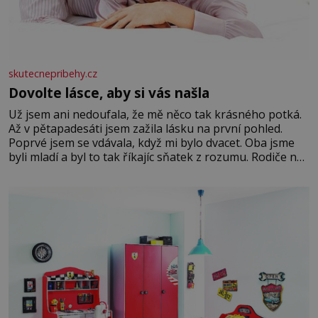
skutecnepribehy.cz
Dovolte lásce, aby si vás našla
Už jsem ani nedoufala, že mě něco tak krásného potká.
Až v pětapadesáti jsem zažila lásku na první pohled.
Poprvé jsem se vdávala, když mi bylo dvacet. Oba jsme
byli mladí a byl to tak říkajíc sňatek z rozumu. Rodiče nás
dali dohromady, Toník byl dobře zaopatřený mladý muž.
Manželství nám oběma moc nesvědčilo, brzy jsme zjistili,
že