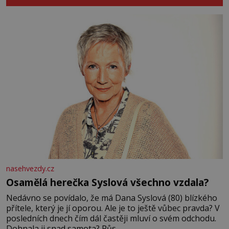
nasehvezdy.cz
Osamělá herečka Syslová všechno vzdala?
Nedávno se povídalo, že má Dana Syslová (80) blízkého
přítele, který je jí oporou. Ale je to ještě vůbec pravda? V
posledních dnech čím dál častěji mluví o svém odchodu.
Dohnala ji snad samota? Půs