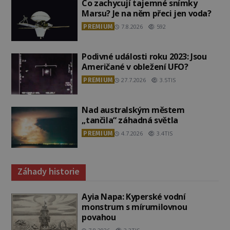
Co zachycují tajemné snímky
Marsu? Je na něm přeci jen voda?
PREMIUM
7.8.2026
592
Podivné události roku 2023: Jsou
Američané v obležení UFO?
PREMIUM
27.7.2026
3.5TIS
Nad australským městem
„tančila“ záhadná světla
PREMIUM
4.7.2026
3.4TIS
Záhady historie
Ayia Napa: Kyperské vodní
monstrum s mírumilovnou
povahou