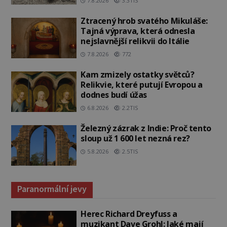
7.8.2026
3.3TIS
Ztracený hrob svatého Mikuláše:
Tajná výprava, která odnesla
nejslavnější relikvii do Itálie
7.8.2026
772
Kam zmizely ostatky světců?
Relikvie, které putují Evropou a
dodnes budí úžas
6.8.2026
2.2TIS
Železný zázrak z Indie: Proč tento
sloup už 1 600 let nezná rez?
5.8.2026
2.5TIS
Paranormální jevy
Herec Richard Dreyfuss a
muzikant Dave Grohl: Jaké mají