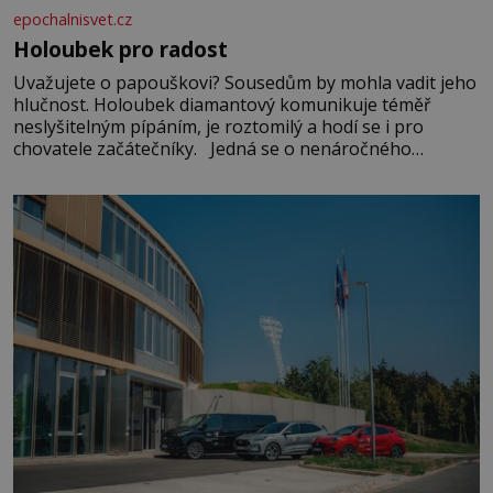
epochalnisvet.cz
Holoubek pro radost
Uvažujete o papouškovi? Sousedům by mohla vadit jeho
hlučnost. Holoubek diamantový komunikuje téměř
neslyšitelným pípáním, je roztomilý a hodí se i pro
chovatele začátečníky. Jedná se o nenáročného
klidného ptáčka, který většinu dne jen posedává. Hodně
času tráví na zemi, kde sbírá zbytky semínek Jeho
domovinou je prakticky celá Austrálie s výjimkou
pobřežní oblasti.