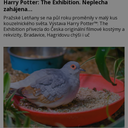
Harry Potter: The Exhibition. Neplecha
zahájena…
Pražské Letňany se na půl roku proměnily v malý kus
kouzelnického světa. Výstava Harry Potter™: The
Exhibition přivezla do Česka originální filmové kostýmy a
rekvizity, Bradavice, Hagridovu chýši i uč