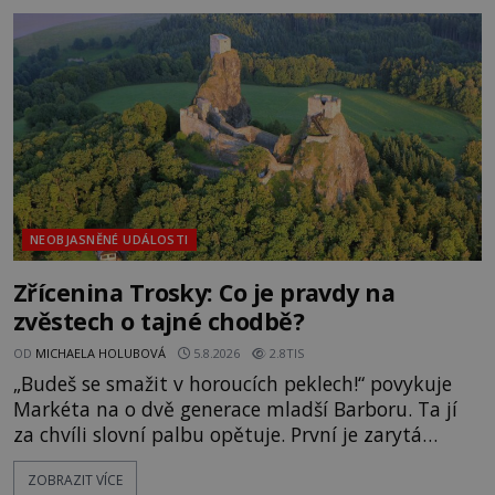
zmizením turistů? Ti, kteří se nebojí, nás mohou
následovat. Vstupujeme na pláž Dumas ve městě
Surat. Gu
NEOBJASNĚNÉ UDÁLOSTI
Zřícenina Trosky: Co je pravdy na
zvěstech o tajné chodbě?
OD
MICHAELA HOLUBOVÁ
5.8.2026
2.8TIS
„Budeš se smažit v horoucích peklech!“ povykuje
Markéta na o dvě generace mladší Barboru. Ta jí
za chvíli slovní palbu opětuje. První je zarytá
katolička, druhá přesvědčená kališnice. A každá z
ZOBRAZIT VÍCE
nich se usídlí na jedné z věží slavného hradu