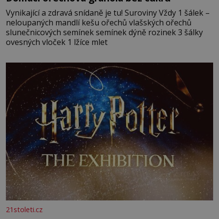
Vynikající a zdravá snídaně je tu! Suroviny Vždy 1 šálek –
neloupaných mandlí kešu ořechů vlašských ořechů
slunečnicových semínek semínek dýně rozinek 3 šálky
ovesných vloček 1 lžíce mlet
21stoleti.cz