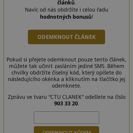
článků
.
Navíc od nás obdržíte i celou řadu
hodnotných bonusů
!
ODEMKNOUT ČLÁNEK
Pokud si přejete odemknout pouze tento článek,
můžete tak učinit zasláním jediné SMS. Během
chvilky obdržíte číselný kód, který opíšete do
následujícího okénka a kliknutím na tlačítko jej
odemknete.
Zprávu ve tvaru "CTU CLANEK" odešlete na číslo
903 33 20
.
ODEMKNOUT KÓDEM