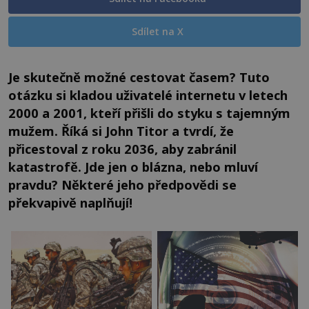
Sdílet na X
Je skutečně možné cestovat časem? Tuto
otázku si kladou uživatelé internetu v letech
2000 a 2001, kteří přišli do styku s tajemným
mužem. Říká si John Titor a tvrdí, že
přicestoval z roku 2036, aby zabránil
katastrofě. Jde jen o blázna, nebo mluví
pravdu? Některé jeho předpovědi se
překvapivě naplňují!