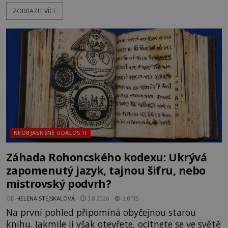
Německo zahajuje operaci Barbarossa a napadá
ZOBRAZIT VÍCE
Sovětský svaz. Shoda dat je natolik zarážející, že se
rodí jedna z nejslavnějších „kleteb“ 20. století. Je
na legendě něco pravdy, nebo jde jen o fascinující
souhru okolností? Když antropolog Michail
Gerasimov (1907-1970) a
NEOBJASNĚNÉ UDÁLOSTI
Záhada Rohoncského kodexu: Ukrývá
zapomenutý jazyk, tajnou šifru, nebo
mistrovský podvrh?
OD
HELENA STEJSKALOVÁ
3.8.2026
3.0TIS
Na první pohled připomíná obyčejnou starou
knihu. Jakmile ji však otevřete, ocitnete se ve světě