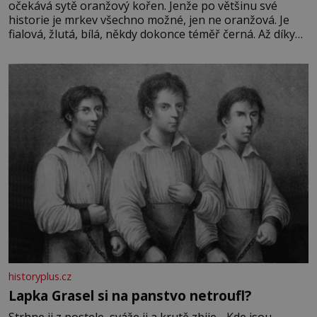
očekává sytě oranžový kořen. Jenže po většinu své
historie je mrkev všechno možné, jen ne oranžová. Je
fialová, žlutá, bílá, někdy dokonce téměř černá. Až díky
stovkám let pečlivého šlechtění se z ní stává zelenina,
bez které si českou zahradu ani nedokážeme představit.
Její příběh je
historyplus.cz
Lapka Grasel si na panstvo netroufl?