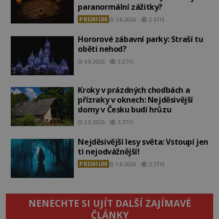
paranormální zážitky?
PREMIUM
5.8.2026
2.6TIS
Hororové zábavní parky: Straší tu
oběti nehod?
4.8.2026
3.2TIS
Kroky v prázdných chodbách a
přízraky v oknech: Nejděsivější
domy v Česku budí hrůzu
2.8.2026
3.3TIS
Nejděsivější lesy světa: Vstoupí jen
ti nejodvážnější!
PREMIUM
1.8.2026
3.5TIS
NENECHTE SI UJÍT DALŠÍ ZAJÍMAVÉ
ČLÁNKY