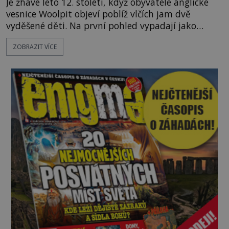
Je žhavé léto 12. století, když obyvatelé anglické
vesnice Woolpit objeví poblíž vlčích jam dvě
vyděšené děti. Na první pohled vypadají jako
každé jiné, až na jednu děsivou výjimku. Jejich
ZOBRAZIT VÍCE
kůže má nazelenalý odstín, mluví
nesrozumitelnou řečí a odmítají jakékoli jídlo
kromě syrových bobů. Příběh se rychle stává
jednou z největších záhad středověké Anglie a ani
po téměř devíti stech letech není