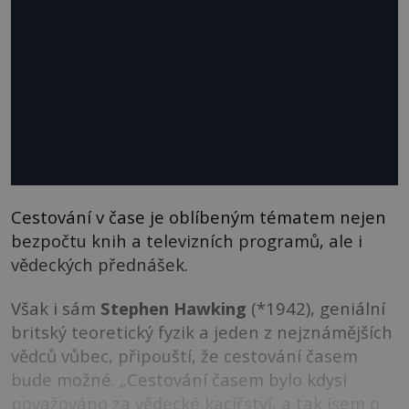
Cestování v čase je oblíbeným tématem nejen
bezpočtu knih a televizních programů, ale i
vědeckých přednášek.
Však i sám
Stephen Hawking
(*1942), geniální
britský teoretický fyzik a jeden z nejznámějších
vědců vůbec, připouští, že cestování časem
bude možné. „Cestování časem bylo kdysi
považováno za vědecké kacířství, a tak jsem o