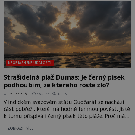
NEOBJASNĚNÉ UDÁLOSTI
Strašidelná pláž Dumas: Je černý písek
podhoubím, ze kterého roste zlo?
OD
MIREK BRÁT
6.8.2026
4.7TIS
V indickém svazovém státu Gudžarát se nachází
část pobřeží, které má hodně temnou pověst. Jistě
k tomu přispívá i černý písek této pláže. Proč má
pláž takové netypické zbarvení? Nakolik jsou
ZOBRAZIT VÍCE
pravdivé historky, že zde došlo k nevysvětlitelným