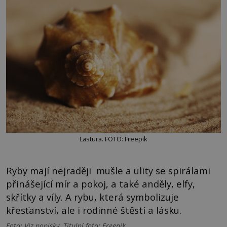
Lastura. FOTO: Freepik
Ryby mají nejraději mušle a ulity se spirálami
přinášející mír a pokoj, a také anděly, elfy,
skřítky a víly. A rybu, která symbolizuje
křesťanství, ale i rodinné štěstí a lásku.
Foto: Viz popisky. Titulní foto: Freepik