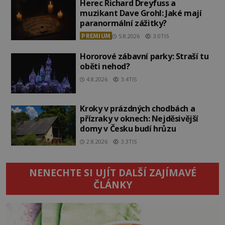
Herec Richard Dreyfuss a
muzikant Dave Grohl: Jaké mají
paranormální zážitky?
PREMIUM
5.8.2026
3.0TIS
Hororové zábavní parky: Straší tu
oběti nehod?
4.8.2026
3.4TIS
Kroky v prázdných chodbách a
přízraky v oknech: Nejděsivější
domy v Česku budí hrůzu
2.8.2026
3.3TIS
NENECHTE SI UJÍT DALŠÍ ZAJÍMAVÉ
ČLÁNKY