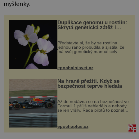
myšlenky.
Duplikace genomu u rostlin:
Skrytá genetická zátěž i
evoluční výhoda
Představte si, že by se rostlina
jednou ráno probudila a zjistila, že
má svůj genetický manuál celý
dvakrát. Přesně to se občas v
přírodě stane – a podle nového
výzkumu to může být pro druhy
epochalnisvet.cz
vstupenka...
Na hraně přežití. Když se
bezpečnost teprve hledala
Až do nedávna se na bezpečnost ve
Formuli 1 příliš nehledělo a nehody
se jen vršily. Řada pilotů to poznala
na vlastní kůži, často s trvalými
následky nebo bohužel i ztrátou
života. Dnes nepochopiteln...
epochaplus.cz