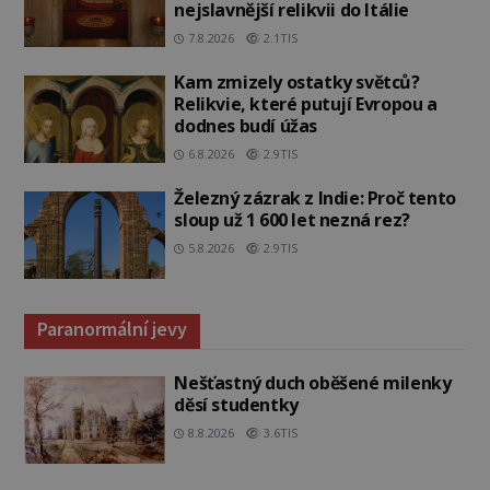
nejslavnější relikvii do Itálie
7.8.2026
2.1TIS
Kam zmizely ostatky světců?
Relikvie, které putují Evropou a
dodnes budí úžas
6.8.2026
2.9TIS
Železný zázrak z Indie: Proč tento
sloup už 1 600 let nezná rez?
5.8.2026
2.9TIS
Paranormální jevy
Nešťastný duch oběšené milenky
děsí studentky
8.8.2026
3.6TIS