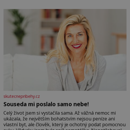
elektráren v Evropě, vydat se na horské hřebeny, projet
se na koloběžce a den zakončit poznáváním památek ve
Velkých Losinách nebo v termálním
skutecnepribehy.cz
Souseda mi poslalo samo nebe!
Celý život jsem si vystačila sama. Až vážná nemoc mi
ukázala, že největším bohatstvím nejsou peníze ani
vlastní byt, ale člověk, který je ochotný podat pomocnou