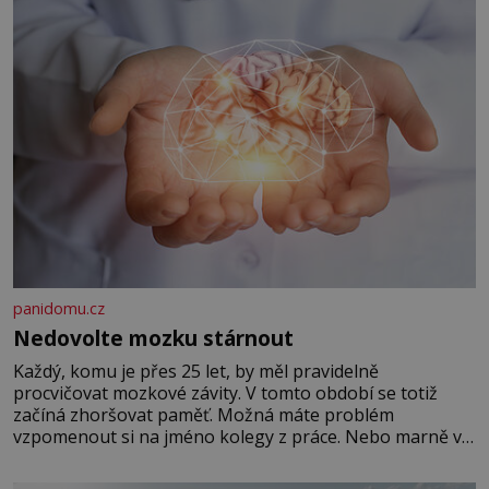
panidomu.cz
Nedovolte mozku stárnout
Každý, komu je přes 25 let, by měl pravidelně
procvičovat mozkové závity. V tomto období se totiž
začíná zhoršovat paměť. Možná máte problém
vzpomenout si na jméno kolegy z práce. Nebo marně v
paměti lovíte název knížky, kterou jste nedávno přečetli.
Je to opravdu tak, s věkem jako kdyby se paměť