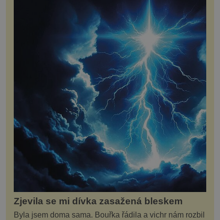
Zjevila se mi dívka zasažená bleskem
Byla jsem doma sama. Bouřka řádila a vichr nám rozbil