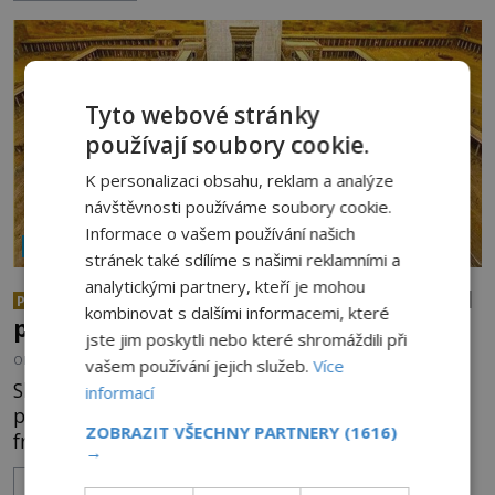
tajemné síly těla významných náboženských
osobností ochraňují? Na hřbitově u kláštera
Milosrdných
Tyto webové stránky
používají soubory cookie.
K personalizaci obsahu, reklam a analýze
návštěvnosti používáme soubory cookie.
Informace o vašem používání našich
NÁBOŽENSTVÍ A OKULTISMUS
stránek také sdílíme s našimi reklamními a
analytickými partnery, kteří je mohou
Po stopách templářů: Kdo odhalil
PREMIUM
kombinovat s dalšími informacemi, které
přísně střežené biblické tajemství?
jste jim poskytli nebo které shromáždili při
OD
ANDREA ŠULCOVÁ
2.8.2026
3.6TIS
vašem používání jejich služeb.
Více
Skupinka templářů utíká jen několik málo hodin
informací
před hromadným zatýkáním nočními
ZOBRAZIT VŠECHNY PARTNERY
(1616)
francouzskými uličkami směrem k nedalekému
→
přístavu. Jeden z nich má přes ramena ranec s
ZOBRAZIT VÍCE
tajemným obsahem. Kapitán lodi už na ně čeká.