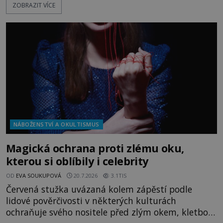
ZOBRAZIT VÍCE
magických textů. Jde o Abramelinův grimoár, který
sám sepsal. Skutečně do něj zaznamenal mocná
kouzla, jak si někteří myslí, nebo jde o pouhou
pověru? Už šest měsíců pobývá
NÁBOŽENSTVÍ A OKULTISMUS
Magická ochrana proti zlému oku,
kterou si oblíbily i celebrity
OD
EVA SOUKUPOVÁ
20.7.2026
3.1TIS
Červená stužka uvázaná kolem zápěstí podle
lidové pověrčivosti v některých kulturách
ochraňuje svého nositele před zlým okem, kletbou,