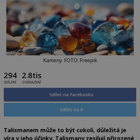
Kameny. FOTO: Freepik
294
2.8tis
SDÍLENÍ
ZOBRAZENÍ
Sdílet na Facebooku
Sdílet na X
Talismanem může to být cokoli, důležitá je
víra v jeho účinky. Talismany zesilují přirozené