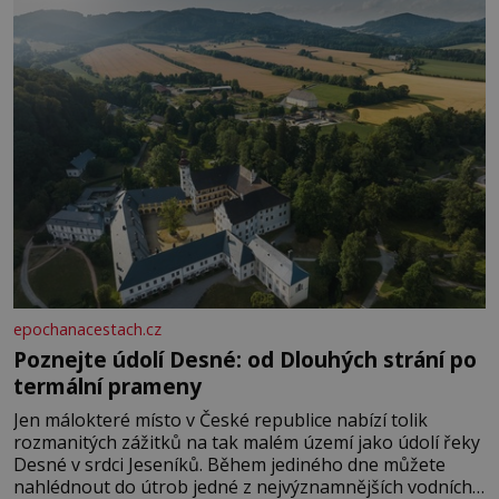
rozhodla stávkovat. Cvičte
epochanacestach.cz
Poznejte údolí Desné: od Dlouhých strání po
termální prameny
Jen málokteré místo v České republice nabízí tolik
rozmanitých zážitků na tak malém území jako údolí řeky
Desné v srdci Jeseníků. Během jediného dne můžete
nahlédnout do útrob jedné z nejvýznamnějších vodních