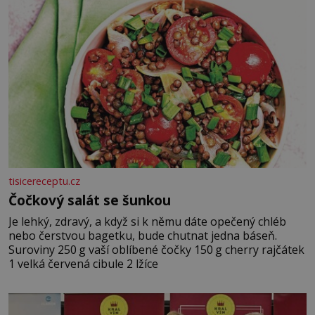
tisicereceptu.cz
Čočkový salát se šunkou
Je lehký, zdravý, a když si k němu dáte opečený chléb
nebo čerstvou bagetku, bude chutnat jedna báseň.
Suroviny 250 g vaší oblíbené čočky 150 g cherry rajčátek
1 velká červená cibule 2 lžíce