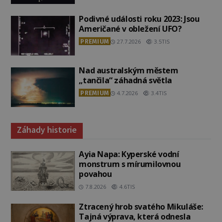
Podivné události roku 2023: Jsou
Američané v obležení UFO?
PREMIUM
27.7.2026
3.5TIS
Nad australským městem
„tančila“ záhadná světla
PREMIUM
4.7.2026
3.4TIS
Záhady historie
Ayia Napa: Kyperské vodní
monstrum s mírumilovnou
povahou
7.8.2026
4.6TIS
Ztracený hrob svatého Mikuláše:
Tajná výprava, která odnesla