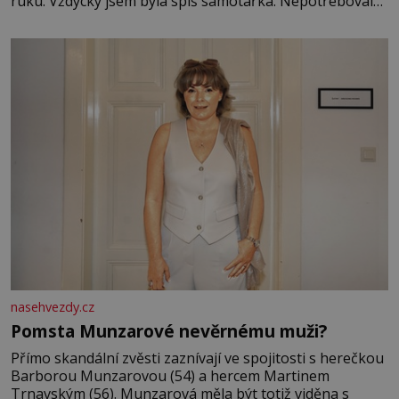
ruku. Vždycky jsem byla spíš samotářka. Nepotřebovala
jsem kolem sebe partu kamarádek ani partnera. Stačily
mi knihy, práce a hlavně klid. Hned po studiích jsem
odešla z rodného města,
nasehvezdy.cz
Pomsta Munzarové nevěrnému muži?
Přímo skandální zvěsti zaznívají ve spojitosti s herečkou
Barborou Munzarovou (54) a hercem Martinem
Trnavským (56). Munzarová měla být totiž viděna s