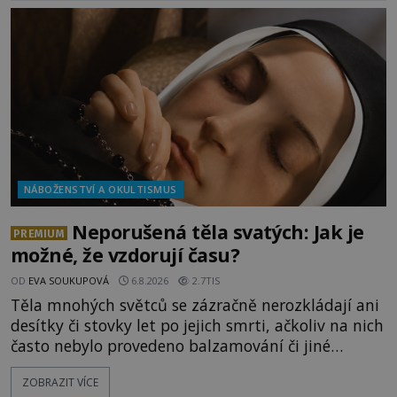
NÁBOŽENSTVÍ A OKULTISMUS
Neporušená těla svatých: Jak je
PREMIUM
možné, že vzdorují času?
OD
EVA SOUKUPOVÁ
6.8.2026
2.7TIS
Těla mnohých světců se zázračně nerozkládají ani
desítky či stovky let po jejich smrti, ačkoliv na nich
často nebylo provedeno balzamování či jiné
pokusy o konzervaci. Neporušené ostatky bývají
ZOBRAZIT VÍCE
považovány za důkaz svatosti zemřelých. Jaké