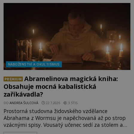
Dionýsa není zrovna idylická pohádka. Bůh Zeus jej
zplodí se svou milenkou Semelou, což Diova žena
Héra nemůže nechat b
NÁBOŽENSTVÍ A OKULTISMUS
Abramelinova magická kniha:
PREMIUM
Obsahuje mocná kabalistická
zaříkávadla?
OD
ANDREA ŠULCOVÁ
22.7.2026
3.5TIS
Prostorná studovna židovského vzdělance
Abrahama z Wormsu je napěchovaná až po strop
vzácnými spisy. Vousatý učenec sedí za stolem a
před sebou má rozložený jeden z nejzáhadnějších