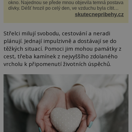
okno. Najednou se přede mnou objevila temná postava
dívky. Déšť hrozil po celý den, ve vzduchu byla cítit
bouřka. Do topolů před domem se opřel ví...
skutecnepribehy.cz
Střelci milují svobodu, cestování a neradi
plánují. Jednají impulzivně a dostávají se do
těžkých situací. Pomoci jim mohou památky z
cest, třeba kamínek z nejvyššího zdolaného
vrcholu k připomenutí životních úspěchů.