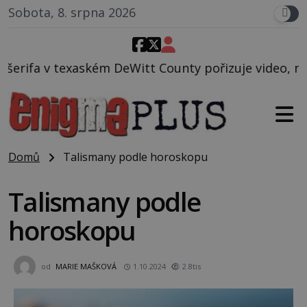
Sobota, 8. srpna 2026
itt County pořizuje video, na kterém před jeho voze
Domů
Talismany podle horoskopu
Talismany podle
horoskopu
od
MARIE MAŠKOVÁ
1.10.2024
2.8tis