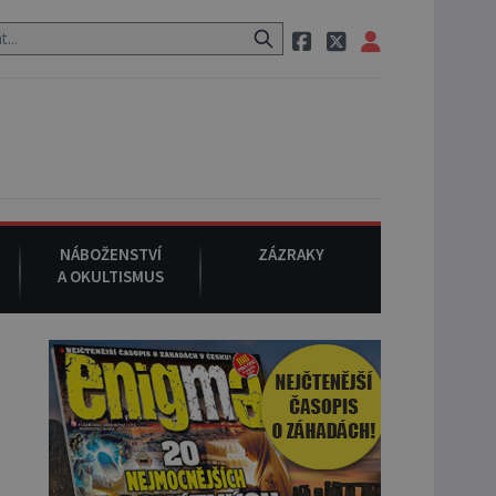
ak si na ulici zavolá taxi, nasedne do něj a už ho nikdy nikdo nespatř
NÁBOŽENSTVÍ
ZÁZRAKY
A OKULTISMUS