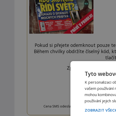
Pokud si přejete odemknout pouze ten
Během chvilky obdržíte číselný kód, k
tlačí
Zprávu ve tvaru "CTU 
Tyto webové
K personalizaci o
vašem používání na
OD
mohou kombinovat 
používání jejich s
Cena SMS odeslané na číslo 9033320 je 20 Kč vč. 
ZOBRAZIT VŠE
w