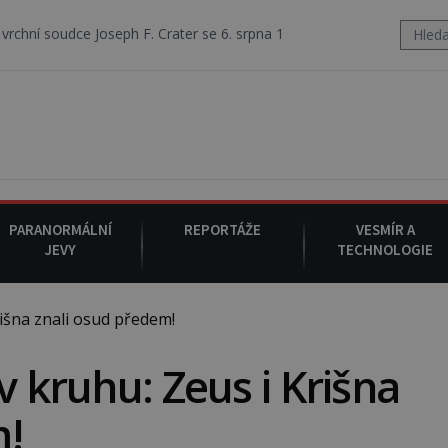
seph F. Crater se 6. srpna 1930 navečeří ve své oblíbené restauraci, p
PARANORMÁLNÍ
REPORTÁŽE
VESMÍR A
JEVY
TECHNOLOGIE
išna znali osud předem!
v kruhu: Zeus i Krišna
m!