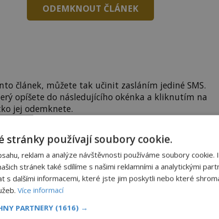
ODEMKNOUT ČLÁNEK
to článek, můžete tak učinit zasláním jediné SMS.
terý opíšete do následujícího okénka a kliknutím na
tko jej odemknete.
CLANEK" odešlete na číslo
903 33 20
.
 stránky používají soubory cookie.
bsahu, reklam a analýze návštěvnosti používáme soubory cookie. 
šich stránek také sdílíme s našimi reklamními a analytickými partn
EMKNOUT KÓDEM
s dalšími informacemi, které jste jim poskytli nebo které shromá
lužeb.
Více informací
DPH. Službu technicky zajišťuje Airtoy a.s. Infolinka: 602 777 555,
CHNY PARTNERY
(1616) →
ww.platmobilem.cz