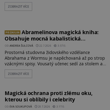
dnešních dní. Co doopravdy představuje bůh,
ZOBRAZIT VÍCE
jemuž Římané říkají Bakchus? Mytologický příběh
řeckého boha Dionýsa není zrovna idylická
pohádka. Bůh Zeus jej zplodí se svou milenkou
Semelou, což Diova žena Héra nemůže nechat b
Abramelinova magická kniha:
PREMIUM
Obsahuje mocná kabalistická
zaříkávadla?
OD
ANDREA ŠULCOVÁ
22.7.2026
3.5TIS
Prostorná studovna židovského vzdělance
Abrahama z Wormsu je napěchovaná až po strop
vzácnými spisy. Vousatý učenec sedí za stolem a
před sebou má rozložený jeden z nejzáhadnějších
ZOBRAZIT VÍCE
magických textů. Jde o Abramelinův grimoár,
který sám sepsal. Skutečně do něj zaznamenal
mocná kouzla, jak si někteří myslí, nebo jde o
pouhou pověru? Už šest měsíců pobývá
Magická ochrana proti zlému oku,
kterou si oblíbily i celebrity
OD
EVA SOUKUPOVÁ
20.7.2026
3.1TIS