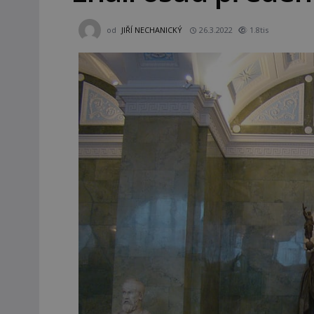
od
JIŘÍ NECHANICKÝ
26.3.2022
1.8tis