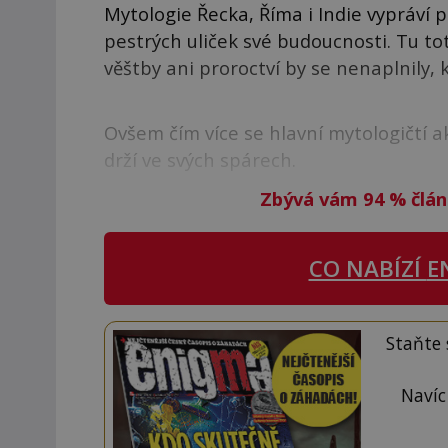
Mytologie Řecka, Říma i Indie vypráví p
pestrých uliček své budoucnosti. Tu to
věštby ani proroctví by se nenaplnily,
Ovšem čím více se hlavní mytologičtí a
drží ve svých spárech.
Zbývá vám 94
%
člán
CO NABÍZÍ
E
Staňte
Navíc