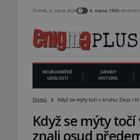
Čtvrtek, 6. srpna 2026
6. srpna 1930
: Americký vrchní soudce Jo
NEOBJASNĚNÉ
ZÁHADY
UDÁLOSTI
HISTORIE
Domů
Když se mýty točí v kruhu: Zeus i Kr
Když se mýty točí 
znali osud přede