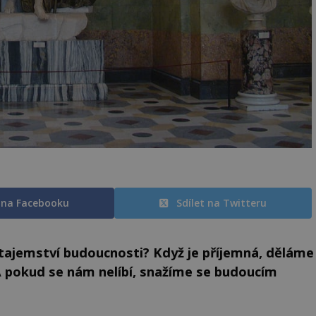
t na Facebooku
Sdílet na Twitteru
 tajemství budoucnosti? Když je příjemná, děláme
. A pokud se nám nelíbí, snažíme se budoucím