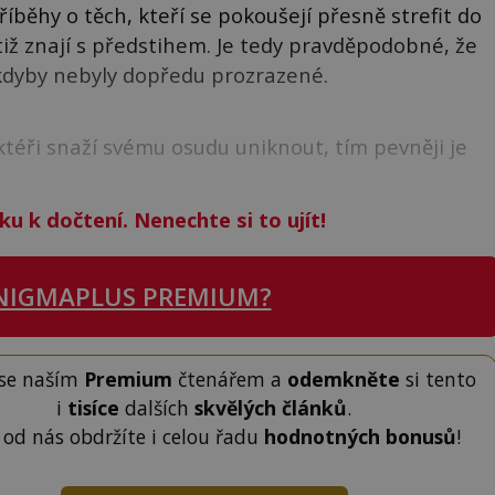
říběhy o těch, kteří se pokoušejí přesně strefit do
tiž znají s předstihem. Je tedy pravděpodobné, že
 kdyby nebyly dopředu prozrazené.
ktéři snaží svému osudu uniknout, tím pevněji je
ku k dočtení. Nenechte si to ujít!
NIGMAPLUS PREMIUM?
 se naším
Premium
čtenářem a
odemkněte
si tento
i
tisíce
dalších
skvělých článků
.
 od nás obdržíte i celou řadu
hodnotných bonusů
!