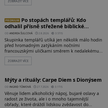
ZOBRAZIT VÍCE
považovány za důkaz svatosti zemřelých. Jaké
tajemné síly těla významných náboženských
osobností ochraňují? Na hřbitově u kláštera
Milosrdných
Po stopách templářů: Kdo
PREMIUM
odhalil přísně střežené biblické
tajemství?
OD
ANDREA ŠULCOVÁ
2.8.2026
3.5TIS
Skupinka templářů utíká jen několik málo hodin
před hromadným zatýkáním nočními
francouzskými uličkami směrem k nedalekému
přístavu. Jeden z nich má přes ramena ranec s
ZOBRAZIT VÍCE
tajemným obsahem. Kapitán lodi už na ně čeká.
„Dejte to do podpalubí a připravte se. Za chvíli
vyplouváme,“ sdělí jim. „Kam máme namířeno,
kapitáne?“ zeptá se ho jeden z templářů. „Do Sk
Mýty a rituály: Carpe Diem s Dionýsem
OD
INGRID TŮMOVÁ
27.7.2026
3.1TIS
Věnuje lidem alkoholický nápoj, bujaré oslavy a
radost ze života, ale i o mnoho tajemnější
obřady, které dráždí lidskou zvědavost do