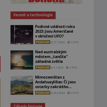
Vesmír a technologie
Podivné události roku
2023: Jsou Američané
v obležení UFO?
PREMIUM
27.7.2026
3.5TIS
Nad australským
městem „tančila“
záhadná světla
PREMIUM
4.7.2026
3.4TIS
Mimozemšťan z
Andahuaylillas: Čí jsou
ostatky zakrslého
stvoření s ohromnou
PREMIUM
26.6.2026
2.9TIS
lebkou?
Záhady historie