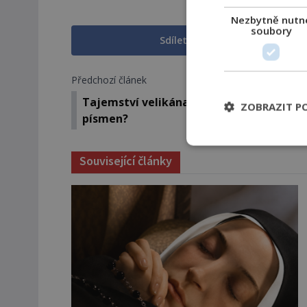
Nezbytně nutn
soubory
Sdílet na Facebooku
Předchozí článek
Tajemství velikána: Řecký básník na pět
ZOBRAZIT P
písmen?
Související články