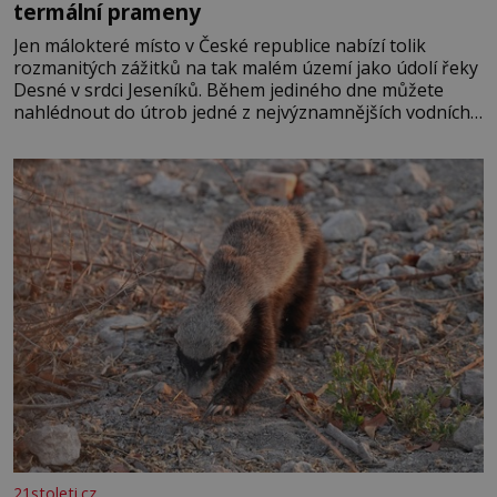
termální prameny
Jen málokteré místo v České republice nabízí tolik
rozmanitých zážitků na tak malém území jako údolí řeky
Desné v srdci Jeseníků. Během jediného dne můžete
nahlédnout do útrob jedné z nejvýznamnějších vodních
elektráren v Evropě, vydat se na horské hřebeny, projet
se na koloběžce a den zakončit poznáváním památek ve
Velkých Losinách nebo v termálním
21stoleti.cz