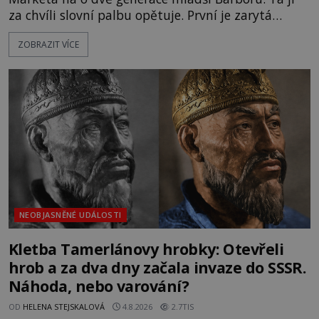
za chvíli slovní palbu opětuje. První je zarytá
katolička, druhá přesvědčená kališnice. A každá z
ZOBRAZIT VÍCE
nich se usídlí na jedné z věží slavného hradu
Trosky. Šlechtic Ota IV. z Bergova (1399–1452) patří
mezi vůdce protihusitského boje. Za manželku má
skutečně jistou
NEOBJASNĚNÉ UDÁLOSTI
Kletba Tamerlánovy hrobky: Otevřeli
hrob a za dva dny začala invaze do SSSR.
Náhoda, nebo varování?
OD
HELENA STEJSKALOVÁ
4.8.2026
2.7TIS