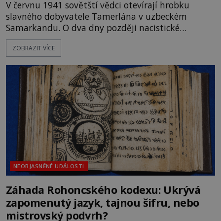
V červnu 1941 sovětští vědci otevírají hrobku
slavného dobyvatele Tamerlána v uzbeckém
Samarkandu. O dva dny později nacistické
Německo zahajuje operaci Barbarossa a napadá
ZOBRAZIT VÍCE
Sovětský svaz. Shoda dat je natolik zarážející, že se
rodí jedna z nejslavnějších „kleteb“ 20. století. Je
na legendě něco pravdy, nebo jde jen o fascinující
souhru okolností? Když antropolog Michail
Gerasimov (1907-1970) a
NEOBJASNĚNÉ UDÁLOSTI
Záhada Rohoncského kodexu: Ukrývá
zapomenutý jazyk, tajnou šifru, nebo
mistrovský podvrh?