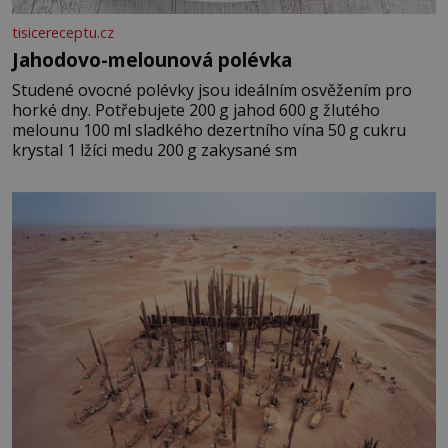
tisicereceptu.cz
Jahodovo-melounová polévka
Studené ovocné polévky jsou ideálním osvěžením pro
horké dny. Potřebujete 200 g jahod 600 g žlutého
melounu 100 ml sladkého dezertního vína 50 g cukru
krystal 1 lžíci medu 200 g zakysané sm