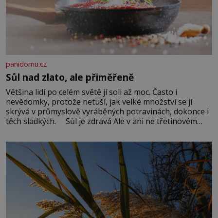
panidomu.cz
Sůl nad zlato, ale přiměřeně
Většina lidí po celém světě jí soli až moc. Často i
nevědomky, protože netuší, jak velké množství se jí
skrývá v průmyslově vyráběných potravinách, dokonce i
těch sladkých. Sůl je zdravá Ale v ani ne třetinovém
množství, než je pro většinu populace běžné. Její
základní složky– sodík a chlór – jsou zásadní pro
správné hospodaření