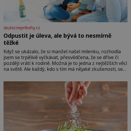
skutecnepribehy.cz
Odpustit je úleva, ale bývá to nesmírně
těžké
Když se ukázalo, že si manžel našel milenku, rozhodla
jsem se trpělivě vyčkávat, přesvědčena, že se dříve či
později vrátí k rodině. Možná je to jedna z nejtěžších věcí
na světě. Ale každý, kdo s tím má nějaké zkušenosti, se
zapřísahá, že pokud odpustíte, znatelně se vám uleví.
Když se ke mně doneslo, že si manžel pořídil milenku,