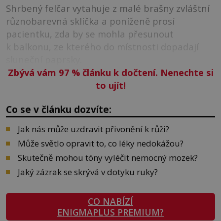
Shrbený felčar vytahuje z malé brašny zvláštní
různobarevná sklíčka a poníženě prosí
pacientku, zda by se mohla přesunout
k balkonu, ze kterého do místnosti dopadají
sluneční paprsky.
Zbývá vám 97
%
článku k dočtení. Nenechte si
to ujít!
Co se v článku dozvíte:
Jak nás může uzdravit přivonění k růži?
Může světlo opravit to, co léky nedokážou?
Skutečně mohou tóny vyléčit nemocný mozek?
Jaký zázrak se skrývá v dotyku ruky?
CO NABÍZÍ
ENIGMAPLUS PREMIUM?