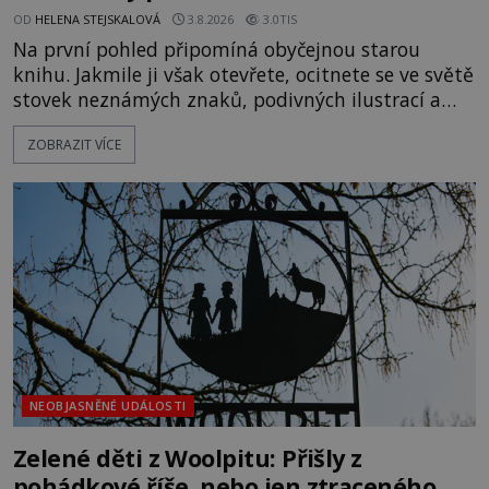
OD
HELENA STEJSKALOVÁ
3.8.2026
3.0TIS
Na první pohled připomíná obyčejnou starou
knihu. Jakmile ji však otevřete, ocitnete se ve světě
stovek neznámých znaků, podivných ilustrací a
textu, který už téměř dvě století vzdoruje všem
ZOBRAZIT VÍCE
pokusům o rozluštění. Rohoncský kodex patří mezi
největší záhady evropských dějin a dodnes nikdo s
jistotou neví, kdo jej napsal, kdy vznikl ani co
vlastně vypráví. Rohoncský kodex se poprvé
objevuje v roce
NEOBJASNĚNÉ UDÁLOSTI
Zelené děti z Woolpitu: Přišly z
pohádkové říše, nebo jen ztraceného