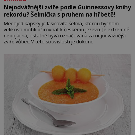
Nejodvážnější zvíře podle Guinnessovy knihy
rekordů? Šelmička s pruhem na hřbetě!
Medojed kapský je lasicovitá šelma, kterou bychom
velikostí mohli přirovnat k českému jezevci. Je extrémně
nebojácná, ostatně bývá označována za nejodvážnější
zvíře vůbec. V této souvislosti je dokonc