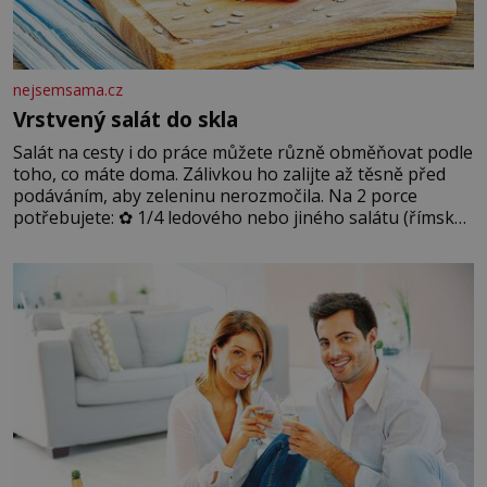
nejsemsama.cz
Vrstvený salát do skla
Salát na cesty i do práce můžete různě obměňovat podle
toho, co máte doma. Zálivkou ho zalijte až těsně před
podáváním, aby zeleninu nerozmočila. Na 2 porce
potřebujete: ✿ 1/4 ledového nebo jiného salátu (římský
salát, polníček…) ✿ 1 malá konzerva kukuřice ✿ ½
okurky ✿ 2 rajčata Zálivka: ✿ 4 lžíce olivového oleje ✿ 1
lžíci citronové šťávy ✿ ½ stroužku