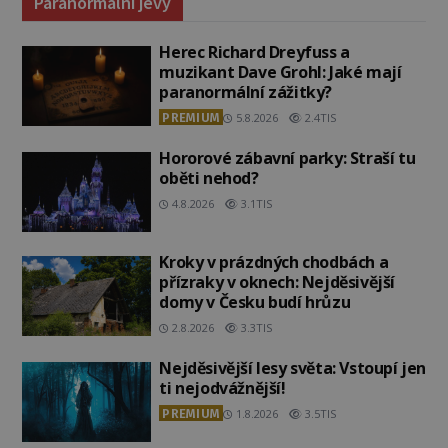
Paranormální jevy
Herec Richard Dreyfuss a
muzikant Dave Grohl: Jaké mají
paranormální zážitky?
PREMIUM
5.8.2026
2.4TIS
Hororové zábavní parky: Straší tu
oběti nehod?
4.8.2026
3.1TIS
Kroky v prázdných chodbách a
přízraky v oknech: Nejděsivější
domy v Česku budí hrůzu
2.8.2026
3.3TIS
Nejděsivější lesy světa: Vstoupí jen
ti nejodvážnější!
PREMIUM
1.8.2026
3.5TIS