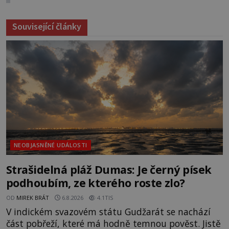
Související články
NEOBJASNĚNÉ UDÁLOSTI
Strašidelná pláž Dumas: Je černý písek
podhoubím, ze kterého roste zlo?
OD
MIREK BRÁT
6.8.2026
4.1TIS
V indickém svazovém státu Gudžarát se nachází
část pobřeží, které má hodně temnou pověst. Jistě