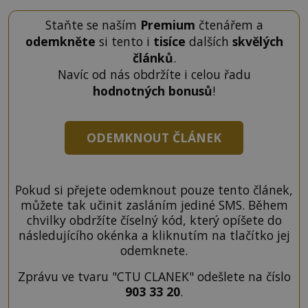
Staňte se naším
Premium
čtenářem a
odemkněte
si tento i
tisíce
dalších
skvělých
článků
.
Navíc od nás obdržíte i celou řadu
hodnotných bonusů
!
ODEMKNOUT ČLÁNEK
Pokud si přejete odemknout pouze tento článek,
můžete tak učinit zasláním jediné SMS. Během
chvilky obdržíte číselný kód, který opíšete do
následujícího okénka a kliknutím na tlačítko jej
odemknete.
Zprávu ve tvaru "CTU CLANEK" odešlete na číslo
903 33 20
.