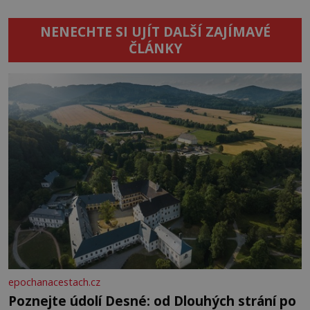
NENECHTE SI UJÍT DALŠÍ ZAJÍMAVÉ
ČLÁNKY
epochanacestach.cz
Poznejte údolí Desné: od Dlouhých strání po