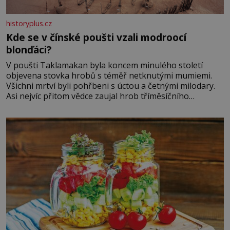
historyplus.cz
Kde se v čínské poušti vzali modroocí
blonďáci?
V poušti Taklamakan byla koncem minulého století
objevena stovka hrobů s téměř netknutými mumiemi.
Všichni mrtví byli pohřbeni s úctou a četnými milodary.
Asi nejvíc přitom vědce zaujal hrob tříměsíčního
chlapečka s modrou filcovou čapkou, z níž se draly
blonďaté vlásky. Fakt, že jsou těla dávných lidí nesmírně
dobře zachovalá, přičítají odborníci zdejším klimatickým
podmínkám. Sucho, prosolené písky a extrémně