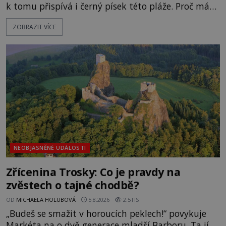
k tomu přispívá i černý písek této pláže. Proč má
pláž takové netypické zbarvení? Nakolik jsou
ZOBRAZIT VÍCE
pravdivé historky, že zde došlo k nevysvětlitelným
zmizením turistů? Ti, kteří se nebojí, nás mohou
následovat. Vstupujeme na pláž Dumas ve městě
Surat. Gu
NEOBJASNĚNÉ UDÁLOSTI
Zřícenina Trosky: Co je pravdy na
zvěstech o tajné chodbě?
OD
MICHAELA HOLUBOVÁ
5.8.2026
2.5TIS
„Budeš se smažit v horoucích peklech!“ povykuje
Markéta na o dvě generace mladší Barboru. Ta jí