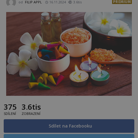
PREMIUM
od
FILIP APPL
16.11.2024
3.6tis
375
3.6tis
SDÍLENÍ
ZOBRAZENÍ
Sdílet na Facebooku