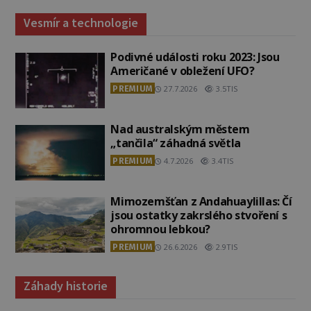
Vesmír a technologie
Podivné události roku 2023: Jsou
Američané v obležení UFO?
PREMIUM
27.7.2026
3.5TIS
Nad australským městem
„tančila“ záhadná světla
PREMIUM
4.7.2026
3.4TIS
Mimozemšťan z Andahuaylillas: Čí
jsou ostatky zakrslého stvoření s
ohromnou lebkou?
PREMIUM
26.6.2026
2.9TIS
Záhady historie