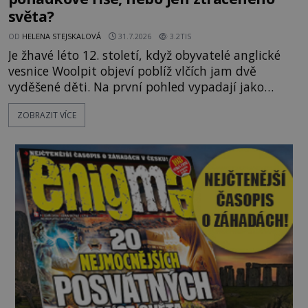
světa?
OD
HELENA STEJSKALOVÁ
31.7.2026
3.2TIS
Je žhavé léto 12. století, když obyvatelé anglické
vesnice Woolpit objeví poblíž vlčích jam dvě
vyděšené děti. Na první pohled vypadají jako
každé jiné, až na jednu děsivou výjimku. Jejich
ZOBRAZIT VÍCE
kůže má nazelenalý odstín, mluví
nesrozumitelnou řečí a odmítají jakékoli jídlo
kromě syrových bobů. Příběh se rychle stává
jednou z největších záhad středověké Anglie a ani
po téměř devíti stech letech není