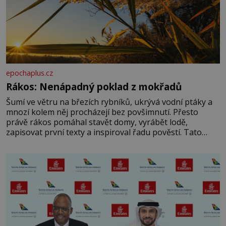
epochaplus.cz
Rákos: Nenápadný poklad z mokřadů
Šumí ve větru na březích rybníků, ukrývá vodní ptáky a
mnozí kolem něj procházejí bez povšimnutí. Přesto
právě rákos pomáhal stavět domy, vyrábět lodě,
zapisovat první texty a inspiroval řadu pověstí. Tato
skromná, ale užitečná rostlina provází člověka už tisíce
let. Většina lidí vnímá rákos jen jako obyčejnou kulisu
letního koupání. Stačí se však podívat