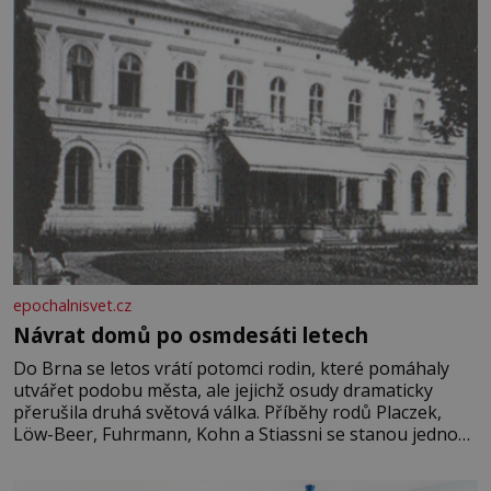
epochalnisvet.cz
Návrat domů po osmdesáti letech
Do Brna se letos vrátí potomci rodin, které pomáhaly
utvářet podobu města, ale jejichž osudy dramaticky
přerušila druhá světová válka. Příběhy rodů Placzek,
Löw-Beer, Fuhrmann, Kohn a Stiassni se stanou jednou
z hlavních dramaturgických linií festivalu židovské
kultury ŠTETL FEST 2026. Některé návraty nejsou