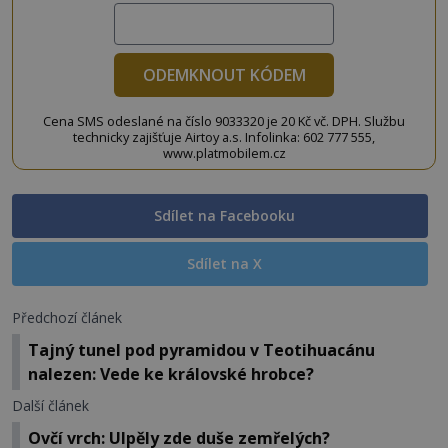
ODEMKNOUT KÓDEM
Cena SMS odeslané na číslo 9033320 je 20 Kč vč. DPH. Službu
technicky zajišťuje Airtoy a.s. Infolinka: 602 777 555,
www.platmobilem.cz
Sdílet na Facebooku
Sdílet na X
Předchozí článek
Tajný tunel pod pyramidou v Teotihuacánu
nalezen: Vede ke královské hrobce?
Další článek
Ovčí vrch: Ulpěly zde duše zemřelých?