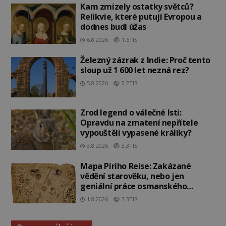
Kam zmizely ostatky světců?
Relikvie, které putují Evropou a
dodnes budí úžas
6.8.2026
1.6TIS
Železný zázrak z Indie: Proč tento
sloup už 1 600 let nezná rez?
5.8.2026
2.2TIS
Zrod legend o válečné lsti:
Opravdu na zmatení nepřítele
vypouštěli vypasené králíky?
3.8.2026
3.3TIS
Mapa Piriho Reise: Zakázané
vědění starověku, nebo jen
geniální práce osmanského
admirála?
1.8.2026
3.3TIS