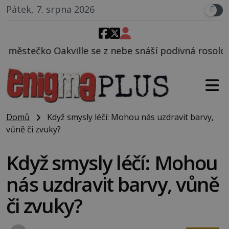
Pátek, 7. srpna 2026
 z nebe snáší podivná rosolovitá látka neznámého p
Domů
Když smysly léčí: Mohou nás uzdravit barvy,
vůně či zvuky?
Když smysly léčí: Mohou
nás uzdravit barvy, vůně
či zvuky?