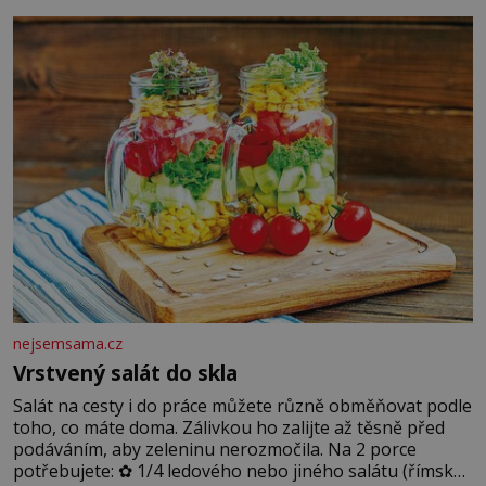
blonďaté vlásky. Fakt, že jsou těla dávných lidí nesmírně
dobře zachovalá, přičítají odborníci zdejším klimatickým
podmínkám. Sucho, prosolené písky a extrémně
nejsemsama.cz
Vrstvený salát do skla
Salát na cesty i do práce můžete různě obměňovat podle
toho, co máte doma. Zálivkou ho zalijte až těsně před
podáváním, aby zeleninu nerozmočila. Na 2 porce
potřebujete: ✿ 1/4 ledového nebo jiného salátu (římský