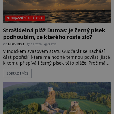
NEOBJASNĚNÉ UDÁLOSTI
Strašidelná pláž Dumas: Je černý písek
podhoubím, ze kterého roste zlo?
OD
MIREK BRÁT
6.8.2026
3.8TIS
V indickém svazovém státu Gudžarát se nachází
část pobřeží, které má hodně temnou pověst. Jistě
k tomu přispívá i černý písek této pláže. Proč má
pláž takové netypické zbarvení? Nakolik jsou
ZOBRAZIT VÍCE
pravdivé historky, že zde došlo k nevysvětlitelným
zmizením turistů? Ti, kteří se nebojí, nás mohou
následovat. Vstupujeme na pláž Dumas ve městě
Surat. Gu