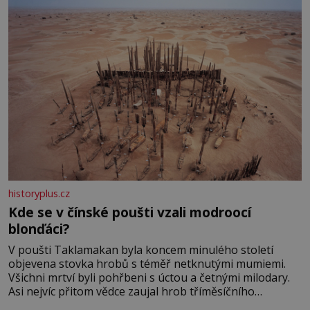
historyplus.cz
Kde se v čínské poušti vzali modroocí
blonďáci?
V poušti Taklamakan byla koncem minulého století
objevena stovka hrobů s téměř netknutými mumiemi.
Všichni mrtví byli pohřbeni s úctou a četnými milodary.
Asi nejvíc přitom vědce zaujal hrob tříměsíčního
chlapečka s modrou filcovou čapkou, z níž se draly