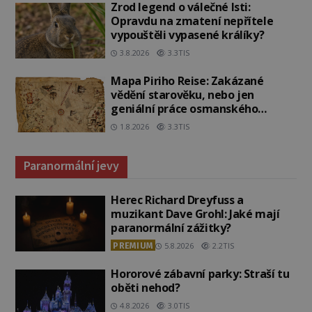
Zrod legend o válečné lsti:
Opravdu na zmatení nepřítele
vypouštěli vypasené králíky?
3.8.2026
3.3TIS
Mapa Piriho Reise: Zakázané
vědění starověku, nebo jen
geniální práce osmanského
admirála?
1.8.2026
3.3TIS
Paranormální jevy
Herec Richard Dreyfuss a
muzikant Dave Grohl: Jaké mají
paranormální zážitky?
PREMIUM
5.8.2026
2.2TIS
Hororové zábavní parky: Straší tu
oběti nehod?
4.8.2026
3.0TIS