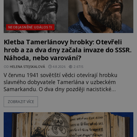
NEOBJASNĚNÉ UDÁLOSTI
Kletba Tamerlánovy hrobky: Otevřeli
hrob a za dva dny začala invaze do SSSR.
Náhoda, nebo varování?
OD
HELENA STEJSKALOVÁ
4.8.2026
2.6TIS
V červnu 1941 sovětští vědci otevírají hrobku
slavného dobyvatele Tamerlána v uzbeckém
Samarkandu. O dva dny později nacistické
Německo zahajuje operaci Barbarossa a napadá
ZOBRAZIT VÍCE
Sovětský svaz. Shoda dat je natolik zarážející, že se
rodí jedna z nejslavnějších „kleteb“ 20. století. Je
na legendě něco pravdy, nebo jde jen o fascinující
souhru okolností? Když antropolog Michail
Gerasimov (1907-1970) a