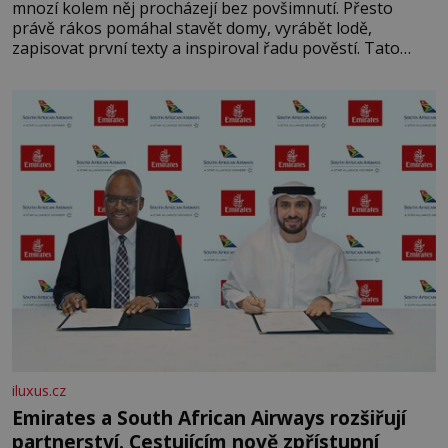
mnozí kolem něj procházejí bez povšimnutí. Přesto
právě rákos pomáhal stavět domy, vyrábět lodě,
zapisovat první texty a inspiroval řadu pověstí. Tato
skromná, ale užitečná rostlina provází člověka už tisíce
let. Většina lidí vnímá rákos jen jako obyčejnou kulisu
letního koupání. Stačí se však podívat
iluxus.cz
Emirates a South African Airways rozšiřují
partnerství. Cestujícím nově zpřístupní