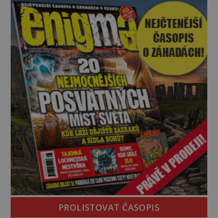
kromě syrových bobů. Příběh se rychle stává
jednou z největších záhad středověké Anglie a ani
po téměř devíti stech letech není
PROLISTOVAT ČASOPIS