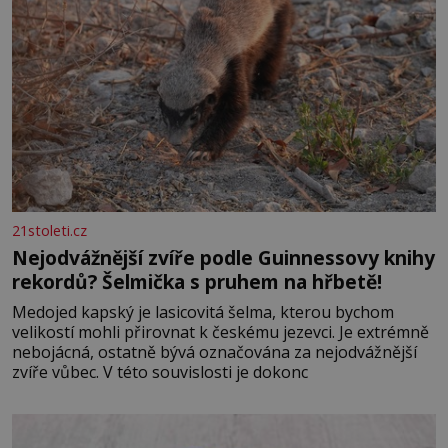
21stoleti.cz
Nejodvážnější zvíře podle Guinnessovy knihy
rekordů? Šelmička s pruhem na hřbetě!
Medojed kapský je lasicovitá šelma, kterou bychom
velikostí mohli přirovnat k českému jezevci. Je extrémně
nebojácná, ostatně bývá označována za nejodvážnější
zvíře vůbec. V této souvislosti je dokonc