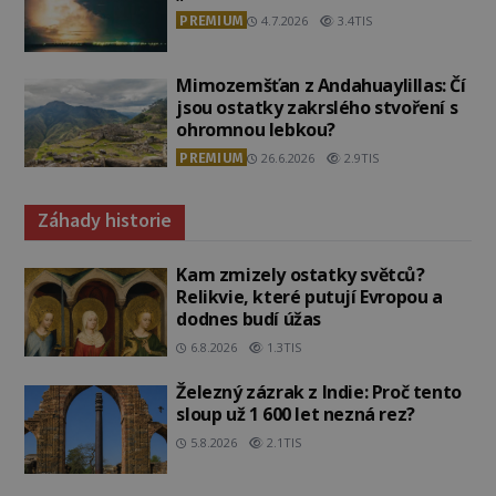
PREMIUM
4.7.2026
3.4TIS
Mimozemšťan z Andahuaylillas: Čí
jsou ostatky zakrslého stvoření s
ohromnou lebkou?
PREMIUM
26.6.2026
2.9TIS
Záhady historie
Kam zmizely ostatky světců?
Relikvie, které putují Evropou a
dodnes budí úžas
6.8.2026
1.3TIS
Železný zázrak z Indie: Proč tento
sloup už 1 600 let nezná rez?
5.8.2026
2.1TIS