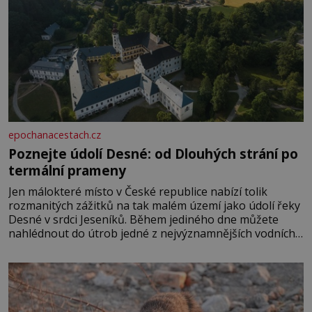
epochanacestach.cz
Poznejte údolí Desné: od Dlouhých strání po
termální prameny
Jen málokteré místo v České republice nabízí tolik
rozmanitých zážitků na tak malém území jako údolí řeky
Desné v srdci Jeseníků. Během jediného dne můžete
nahlédnout do útrob jedné z nejvýznamnějších vodních
elektráren v Evropě, vydat se na horské hřebeny, projet
se na koloběžce a den zakončit poznáváním památek ve
Velkých Losinách nebo v termálním