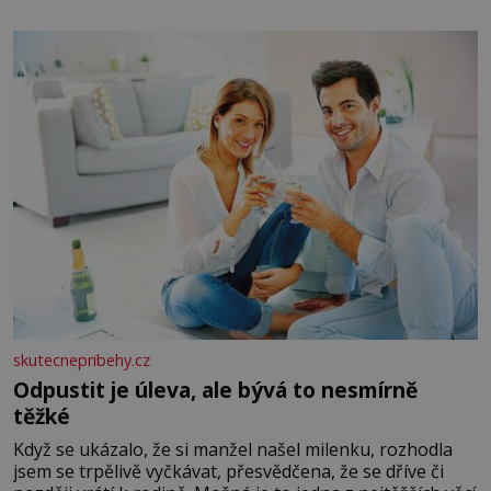
salát, polníček…) ✿ 1 malá konzerva kukuřice ✿ ½
okurky ✿ 2 rajčata Zálivka: ✿ 4 lžíce olivového oleje ✿ 1
lžíci citronové šťávy ✿ ½ stroužku
skutecnepribehy.cz
Odpustit je úleva, ale bývá to nesmírně
těžké
Když se ukázalo, že si manžel našel milenku, rozhodla
jsem se trpělivě vyčkávat, přesvědčena, že se dříve či