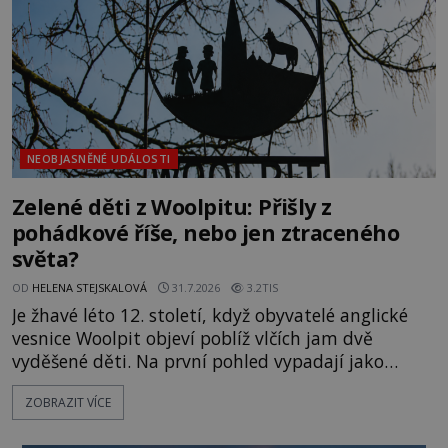
objevuje v roce
NEOBJASNĚNÉ UDÁLOSTI
Zelené děti z Woolpitu: Přišly z
pohádkové říše, nebo jen ztraceného
světa?
OD
HELENA STEJSKALOVÁ
31.7.2026
3.2TIS
Je žhavé léto 12. století, když obyvatelé anglické
vesnice Woolpit objeví poblíž vlčích jam dvě
vyděšené děti. Na první pohled vypadají jako
každé jiné, až na jednu děsivou výjimku. Jejich
ZOBRAZIT VÍCE
kůže má nazelenalý odstín, mluví
nesrozumitelnou řečí a odmítají jakékoli jídlo