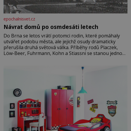
epochalnisvet.cz
Návrat domů po osmdesáti letech
Do Brna se letos vrátí potomci rodin, které pomáhaly
utvářet podobu města, ale jejichž osudy dramaticky
přerušila druhá světová válka. Příběhy rodů Placzek,
Löw-Beer, Fuhrmann, Kohn a Stiassni se stanou jednou
z hlavních dramaturgických linií festivalu židovské
kultury ŠTETL FEST 2026. Některé návraty nejsou
jednoduché. Místa, která si člověk pamatuje z rodinných
vyprávění, už dávno