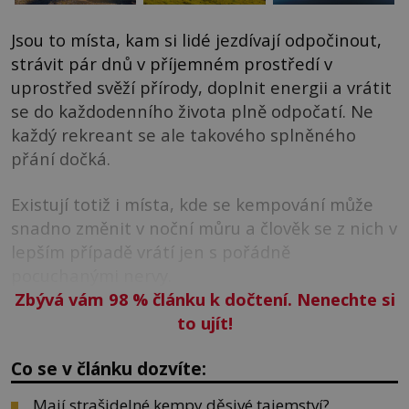
Jsou to místa, kam si lidé jezdívají odpočinout,
strávit pár dnů v příjemném prostředí v
uprostřed svěží přírody, doplnit energii a vrátit
se do každodenního života plně odpočatí. Ne
každý rekreant se ale takového splněného
přání dočká.
Existují totiž i místa, kde se kempování může
snadno změnit v noční můru a člověk se z nich v
lepším případě vrátí jen s pořádně
pocuchanými nervy.
Zbývá vám 98
%
článku k dočtení. Nenechte si
to ujít!
Co se v článku dozvíte:
Mají strašidelné kempy děsivé tajemství?