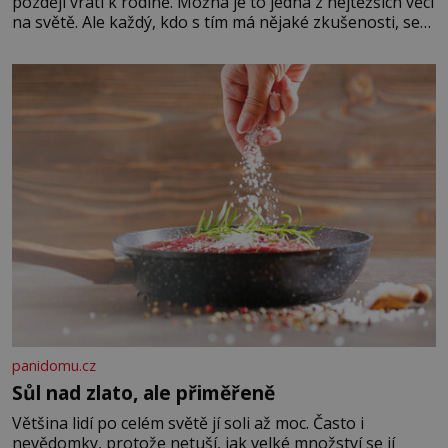
později vrátí k rodině. Možná je to jedna z nejtěžších věcí
na světě. Ale každý, kdo s tím má nějaké zkušenosti, se
zapřísahá, že pokud odpustíte, znatelně se vám uleví.
Když se ke mně doneslo, že si manžel pořídil milenku,
panidomu.cz
Sůl nad zlato, ale přiměřeně
Většina lidí po celém světě jí soli až moc. Často i
nevědomky, protože netuší, jak velké množství se jí