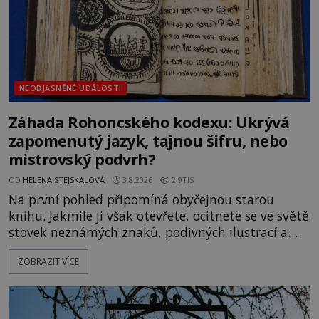
NEOBJASNĚNÉ UDÁLOSTI
Záhada Rohoncského kodexu: Ukrývá
zapomenutý jazyk, tajnou šifru, nebo
mistrovský podvrh?
OD
HELENA STEJSKALOVÁ
3.8.2026
2.9TIS
Na první pohled připomíná obyčejnou starou
knihu. Jakmile ji však otevřete, ocitnete se ve světě
stovek neznámých znaků, podivných ilustrací a
textu, který už téměř dvě století vzdoruje všem
ZOBRAZIT VÍCE
pokusům o rozluštění. Rohoncský kodex patří mezi
největší záhady evropských dějin a dodnes nikdo s
jistotou neví, kdo jej napsal, kdy vznikl ani co
vlastně vypráví. Rohoncský kodex se poprvé