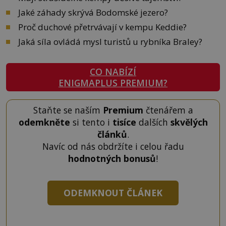
Jaké záhady skrývá Bodomské jezero?
Proč duchové přetrvávají v kempu Keddie?
Jaká síla ovládá mysl turistů u rybníka Braley?
CO NABÍZÍ
ENIGMAPLUS PREMIUM?
Staňte se naším
Premium
čtenářem a
odemkněte
si tento i
tisíce
dalších
skvělých
článků
.
Navíc od nás obdržíte i celou řadu
hodnotných bonusů
!
ODEMKNOUT ČLÁNEK