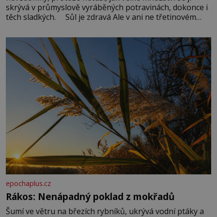
skrývá v průmyslově vyráběných potravinách, dokonce i
těch sladkých. Sůl je zdravá Ale v ani ne třetinovém
množství, než je pro většinu populace běžné. Její
základní složky– sodík a chlór – jsou zásadní pro
správné hospodaření
epochaplus.cz
Rákos: Nenápadný poklad z mokřadů
Šumí ve větru na březích rybníků, ukrývá vodní ptáky a