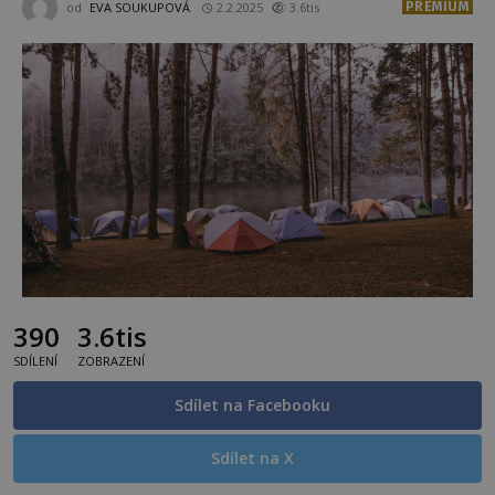
PREMIUM
od
EVA SOUKUPOVÁ
2.2.2025
3.6tis
390
3.6tis
SDÍLENÍ
ZOBRAZENÍ
Sdílet na Facebooku
Sdílet na X