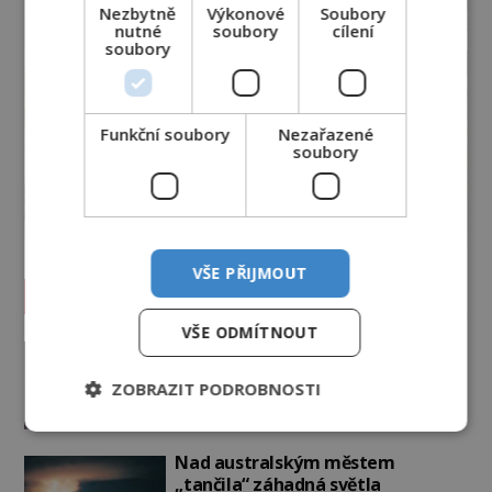
Nezbytně
Výkonové
Soubory
nutné
soubory
cílení
soubory
Funkční soubory
Nezařazené
soubory
VŠE PŘIJMOUT
Vesmír a technologie
VŠE ODMÍTNOUT
Podivné události roku 2023: Jsou
Američané v obležení UFO?
ZOBRAZIT PODROBNOSTI
PREMIUM
27.7.2026
3.5TIS
Nad australským městem
„tančila“ záhadná světla