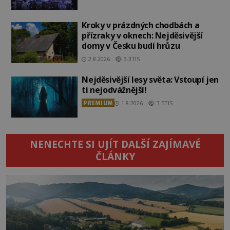
Kroky v prázdných chodbách a
přízraky v oknech: Nejděsivější
domy v Česku budí hrůzu
2.8.2026
3.3TIS
Nejděsivější lesy světa: Vstoupí jen
ti nejodvážnější!
PREMIUM
1.8.2026
3.5TIS
NENECHTE SI UJÍT DALŠÍ ZAJÍMAVÉ
ČLÁNKY