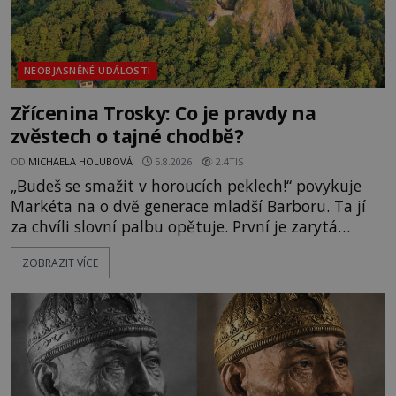
NEOBJASNĚNÉ UDÁLOSTI
Zřícenina Trosky: Co je pravdy na
zvěstech o tajné chodbě?
OD
MICHAELA HOLUBOVÁ
5.8.2026
2.4TIS
„Budeš se smažit v horoucích peklech!“ povykuje
Markéta na o dvě generace mladší Barboru. Ta jí
za chvíli slovní palbu opětuje. První je zarytá
katolička, druhá přesvědčená kališnice. A každá z
ZOBRAZIT VÍCE
nich se usídlí na jedné z věží slavného hradu
Trosky. Šlechtic Ota IV. z Bergova (1399–1452) patří
mezi vůdce protihusitského boje. Za manželku má
skutečně jistou