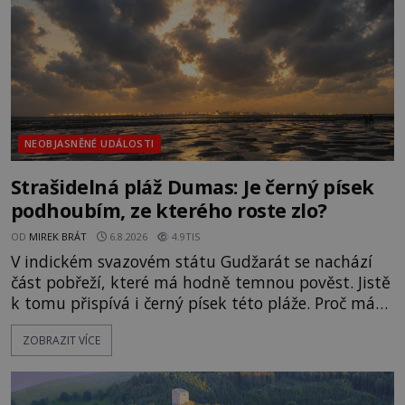
NEOBJASNĚNÉ UDÁLOSTI
Strašidelná pláž Dumas: Je černý písek
podhoubím, ze kterého roste zlo?
OD
MIREK BRÁT
6.8.2026
4.9TIS
V indickém svazovém státu Gudžarát se nachází
část pobřeží, které má hodně temnou pověst. Jistě
k tomu přispívá i černý písek této pláže. Proč má
pláž takové netypické zbarvení? Nakolik jsou
ZOBRAZIT VÍCE
pravdivé historky, že zde došlo k nevysvětlitelným
zmizením turistů? Ti, kteří se nebojí, nás mohou
následovat. Vstupujeme na pláž Dumas ve městě