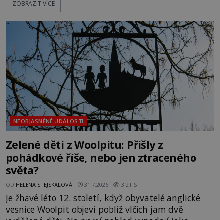
ZOBRAZIT VÍCE
pokusům o rozluštění. Rohoncský kodex patří mezi
největší záhady evropských dějin a dodnes nikdo s
jistotou neví, kdo jej napsal, kdy vznikl ani co
vlastně vypráví. Rohoncský kodex se poprvé
objevuje v roce
NEOBJASNĚNÉ UDÁLOSTI
Zelené děti z Woolpitu: Přišly z
pohádkové říše, nebo jen ztraceného
světa?
OD
HELENA STEJSKALOVÁ
31.7.2026
3.2TIS
Je žhavé léto 12. století, když obyvatelé anglické
vesnice Woolpit objeví poblíž vlčích jam dvě