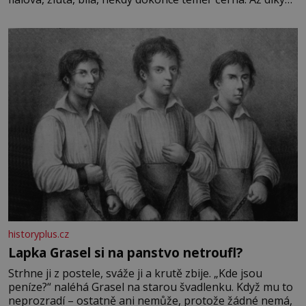
stovkám let pečlivého šlechtění se z ní stává zelenina,
bez které si českou zahradu ani nedokážeme představit.
Její příběh je
historyplus.cz
Lapka Grasel si na panstvo netroufl?
Strhne ji z postele, sváže ji a krutě zbije. „Kde jsou
peníze?“ naléhá Grasel na starou švadlenku. Když mu to
neprozradí – ostatně ani nemůže, protože žádné nemá,