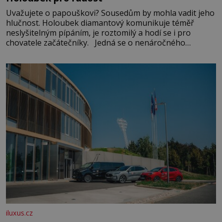
Uvažujete o papouškovi? Sousedům by mohla vadit jeho
hlučnost. Holoubek diamantový komunikuje téměř
neslyšitelným pípáním, je roztomilý a hodí se i pro
chovatele začátečníky. Jedná se o nenáročného
klidného ptáčka, který většinu dne jen posedává. Hodně
času tráví na zemi, kde sbírá zbytky semínek Jeho
domovinou je prakticky celá Austrálie s výjimkou
pobřežní oblasti.
iluxus.cz