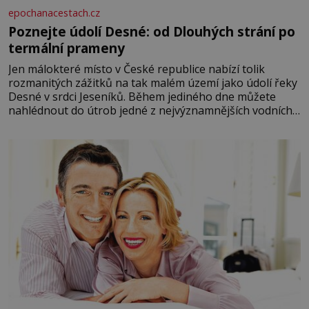
epochanacestach.cz
Poznejte údolí Desné: od Dlouhých strání po
termální prameny
Jen málokteré místo v České republice nabízí tolik
rozmanitých zážitků na tak malém území jako údolí řeky
Desné v srdci Jeseníků. Během jediného dne můžete
nahlédnout do útrob jedné z nejvýznamnějších vodních
elektráren v Evropě, vydat se na horské hřebeny, projet
se na koloběžce a den zakončit poznáváním památek ve
Velkých Losinách nebo v termálním