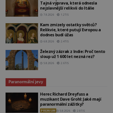
Tajná výprava, která odnesla
nejslavnější relikvii do Itálie
7.8.2026
1.2TIS
Kam zmizely ostatky světců?
Relikvie, které putují Evropou a
dodnes budí úžas
6.8.2026
2.4TIS
Železný zázrak z Indie: Proč tento
sloup už 1 600 let nezná rez?
5.8.2026
2.6TIS
Paranormální jevy
Herec Richard Dreyfuss a
muzikant Dave Grohl: Jaké mají
paranormální zážitky?
PREMIUM
5.8.2026
2.8TIS