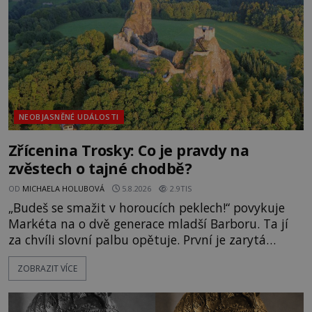
Surat. Gu
NEOBJASNĚNÉ UDÁLOSTI
Zřícenina Trosky: Co je pravdy na
zvěstech o tajné chodbě?
OD
MICHAELA HOLUBOVÁ
5.8.2026
2.9TIS
„Budeš se smažit v horoucích peklech!“ povykuje
Markéta na o dvě generace mladší Barboru. Ta jí
za chvíli slovní palbu opětuje. První je zarytá
katolička, druhá přesvědčená kališnice. A každá z
ZOBRAZIT VÍCE
nich se usídlí na jedné z věží slavného hradu
Trosky. Šlechtic Ota IV. z Bergova (1399–1452) patří
mezi vůdce protihusitského boje. Za manželku má