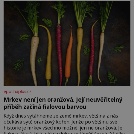
Je to opravdu tak, s věkem jako kdyby se paměť
rozhodla stávkovat. Cvičte
epochaplus.cz
Mrkev není jen oranžová. Její neuvěřitelný
příběh začíná fialovou barvou
Když dnes vytáhneme ze země mrkev, většina z nás
očekává sytě oranžový kořen. Jenže po většinu své
historie je mrkev všechno možné, jen ne oranžová. Je
fialová, žlutá, bílá, někdy dokonce téměř černá. Až díky