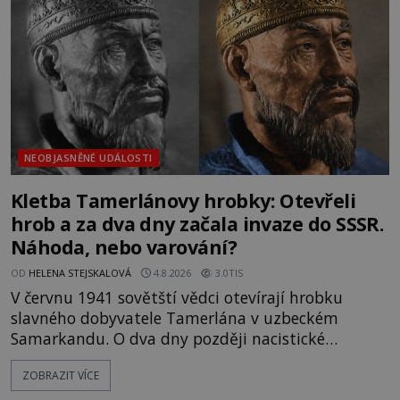
skutečně jistou
NEOBJASNĚNÉ UDÁLOSTI
Kletba Tamerlánovy hrobky: Otevřeli
hrob a za dva dny začala invaze do SSSR.
Náhoda, nebo varování?
OD
HELENA STEJSKALOVÁ
4.8.2026
3.0TIS
V červnu 1941 sovětští vědci otevírají hrobku
slavného dobyvatele Tamerlána v uzbeckém
Samarkandu. O dva dny později nacistické
Německo zahajuje operaci Barbarossa a napadá
ZOBRAZIT VÍCE
Sovětský svaz. Shoda dat je natolik zarážející, že se