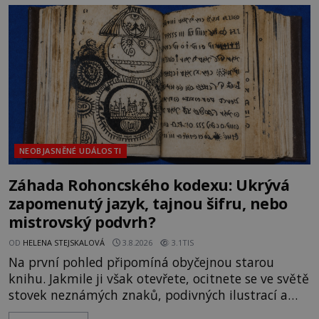
rodí jedna z nejslavnějších „kleteb“ 20. století. Je
na legendě něco pravdy, nebo jde jen o fascinující
souhru okolností? Když antropolog Michail
Gerasimov (1907-1970) a
NEOBJASNĚNÉ UDÁLOSTI
Záhada Rohoncského kodexu: Ukrývá
zapomenutý jazyk, tajnou šifru, nebo
mistrovský podvrh?
OD
HELENA STEJSKALOVÁ
3.8.2026
3.1TIS
Na první pohled připomíná obyčejnou starou
knihu. Jakmile ji však otevřete, ocitnete se ve světě
stovek neznámých znaků, podivných ilustrací a
textu, který už téměř dvě století vzdoruje všem