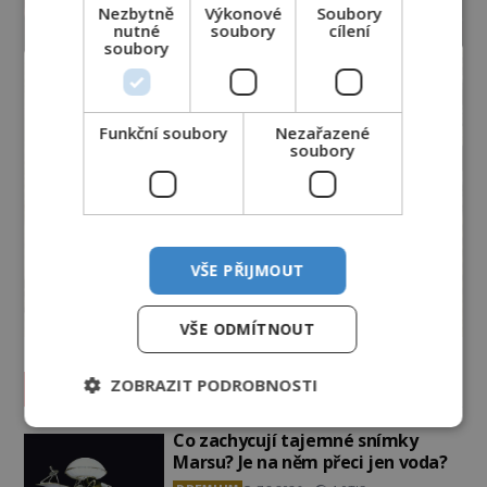
Nezbytně
Výkonové
Soubory
nutné
soubory
cílení
soubory
Funkční soubory
Nezařazené
soubory
VŠE PŘIJMOUT
VŠE ODMÍTNOUT
ZOBRAZIT PODROBNOSTI
Vesmír a technologie
Co zachycují tajemné snímky
Marsu? Je na něm přeci jen voda?