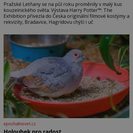
Pražské Letňany se na půl roku proměnily v malý kus
kouzelnického světa. Výstava Harry Potter™: The
Exhibition přivezla do Česka originální filmové kostýmy a
rekvizity, Bradavice, Hagridovu chýši i uč
epochalnisvet.cz
Holoubek pro radost