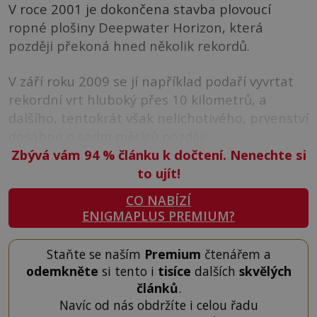
V roce 2001 je dokončena stavba plovoucí
ropné plošiny Deepwater Horizon, která
později překoná hned několik rekordů.
V září roku 2009 se jí například podaří vyvrtat
rekordní vrt hluboký přes 10 kilometrů, a
dalšího, tentokrát však nelichotivého, prvenství
dosáhne o sedm měsíců později.
Zbývá vám 94
%
článku k dočtení. Nenechte si
to ujít!
CO NABÍZÍ
ENIGMAPLUS PREMIUM?
Staňte se naším
Premium
čtenářem a
odemkněte
si tento i
tisíce
dalších
skvělých
článků
.
Navíc od nás obdržíte i celou řadu