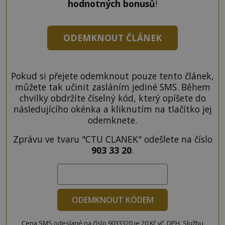
hodnotných bonusů
!
ODEMKNOUT ČLÁNEK
Pokud si přejete odemknout pouze tento článek,
můžete tak učinit zasláním jediné SMS. Během
chvilky obdržíte číselný kód, který opíšete do
následujícího okénka a kliknutím na tlačítko jej
odemknete.
Zprávu ve tvaru "CTU CLANEK" odešlete na číslo
903 33 20
.
ODEMKNOUT KÓDEM
Cena SMS odeslané na číslo 9033320 je 20 Kč vč. DPH. Službu