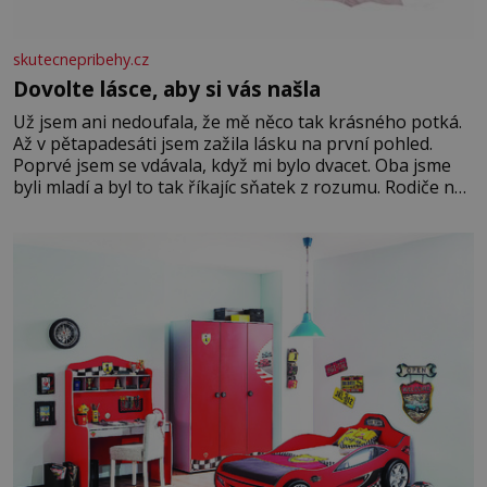
skutecnepribehy.cz
Dovolte lásce, aby si vás našla
Už jsem ani nedoufala, že mě něco tak krásného potká.
Až v pětapadesáti jsem zažila lásku na první pohled.
Poprvé jsem se vdávala, když mi bylo dvacet. Oba jsme
byli mladí a byl to tak říkajíc sňatek z rozumu. Rodiče nás
dali dohromady, Toník byl dobře zaopatřený mladý muž.
Manželství nám oběma moc nesvědčilo, brzy jsme zjistili,
že