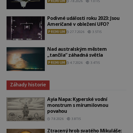
PREMIUM
7.8.2026
1.0TIS
Podivné události roku 2023: Jsou
Američané v obležení UFO?
PREMIUM
27.7.2026
3.5TIS
Nad australským městem
„tančila“ záhadná světla
PREMIUM
4.7.2026
3.4TIS
Záhady historie
Ayia Napa: Kyperské vodní
monstrum s mírumilovnou
povahou
7.8.2026
3.8TIS
Ztracený hrob svatého Mikuláše: