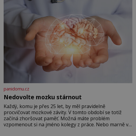
panidomu.cz
Nedovolte mozku stárnout
Každý, komu je přes 25 let, by měl pravidelně
procvičovat mozkové závity. V tomto období se totiž
začíná zhoršovat paměť. Možná máte problém
vzpomenout si na jméno kolegy z práce. Nebo marně v
paměti lovíte název knížky, kterou jste nedávno přečetli.