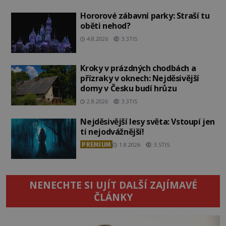
Hororové zábavní parky: Straší tu
oběti nehod?
4.8.2026
3.3TIS
Kroky v prázdných chodbách a
přízraky v oknech: Nejděsivější
domy v Česku budí hrůzu
2.8.2026
3.3TIS
Nejděsivější lesy světa: Vstoupí jen
ti nejodvážnější!
PREMIUM
1.8.2026
3.5TIS
NENECHTE SI UJÍT DALŠÍ ZAJÍMAVÉ
ČLÁNKY