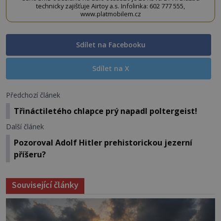
technicky zajišťuje Airtoy a.s. Infolinka: 602 777 555,
www.platmobilem.cz
Sdílet na Facebooku
Sdílet na X
Předchozí článek
Třináctiletého chlapce prý napadl poltergeist!
Další článek
Pozoroval Adolf Hitler prehistorickou jezerní
příšeru?
Související články