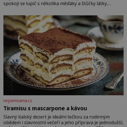
spokojí se lupič s několika měďáky a štůčky látky.
Zraněná žena pár dní nato umírá. Je to muž nebývale
krutý. Jeho činy budí hrůzu ještě dlouho po jeho smrti
nejsemsama.cz
Tiramisu s mascarpone a kávou
Slavný italský dezert je ideální tečkou za rodinným
obědem i slavnostní večeří a jeho příprava je jednodušší,