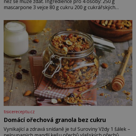
než se může zdát. Ingredience pro 4 osoby: 250 g
mascarpone 3 vejce 80 g cukru 200 g cukrářských
piškotů 250 ml silné kávy 2 lžíce amaretta kakao na
posypání Postup: Oddělte žloutky od bílků. Žloutky
vyšlehejte s cukrem do světlé pěny a postupně do nich
vmíchejte mascarpone, aby vznikl hladký
tisicereceptu.cz
Domácí ořechová granola bez cukru
Vynikající a zdravá snídaně je tu! Suroviny Vždy 1 šálek –
neloupaných mandlí kešu ořechů vlašských ořechů