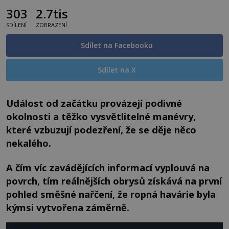
303
2.7tis
SDÍLENÍ
ZOBRAZENÍ
Sdílet na Facebooku
Sdílet na X
Událost od začátku provázejí podivné
okolnosti a těžko vysvětlitelné manévry,
které vzbuzují podezření, že se děje něco
nekalého.
A čím víc zavádějících informací vyplouvá na
povrch, tím reálnějších obrysů získává na první
pohled směšné nařčení, že ropná havárie byla
kýmsi vytvořena záměrně.