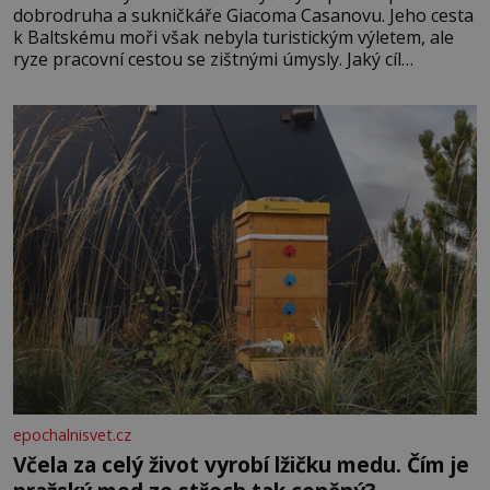
dobrodruha a sukničkáře Giacoma Casanovu. Jeho cesta
k Baltskému moři však nebyla turistickým výletem, ale
ryze pracovní cestou se zištnými úmysly. Jaký cíl
Casanova sledoval, když se například procházel uličkami
lotyšské Rigy? Casanova v Pobaltí kontaktoval tamní
zednářské lóže. Nebyl v této oblasti žádným nováčkem,
protože do zednářské
epochalnisvet.cz
Včela za celý život vyrobí lžičku medu. Čím je