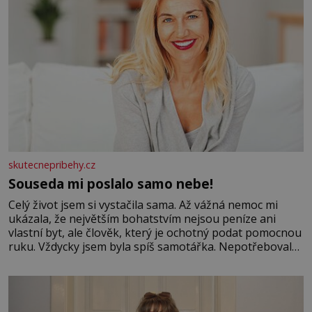
skutecnepribehy.cz
Souseda mi poslalo samo nebe!
Celý život jsem si vystačila sama. Až vážná nemoc mi
ukázala, že největším bohatstvím nejsou peníze ani
vlastní byt, ale člověk, který je ochotný podat pomocnou
ruku. Vždycky jsem byla spíš samotářka. Nepotřebovala
jsem kolem sebe partu kamarádek ani partnera. Stačily
mi knihy, práce a hlavně klid. Hned po studiích jsem
odešla z rodného města,