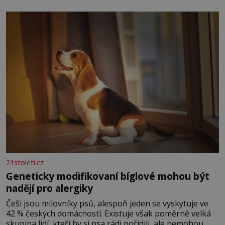
nese otisk vesmíru, který se projevuje nejen v naší
povaze, ale i v potřebách naší pokožky. Ohnivá znamení
Ženy narozené ve znamení Berana, Lva a Střelce v sobě
nesou žár, odvahu a neutuchající elán. Vaše
21stoleti.cz
Geneticky modifikovaní bíglové mohou být
nadějí pro alergiky
Češi jsou milovníky psů, alespoň jeden se vyskytuje ve
42 % českých domácností. Existuje však poměrně velká
skupina lidí, kteří by si psa rádi pořídili, ale nemohou,