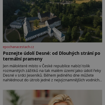
epochanacestach.cz
Poznejte údolí Desné: od Dlouhých strání po
termální prameny
Jen málokteré místo v České republice nabízí tolik
rozmanitých zážitků na tak malém území jako údolí řeky
Desné v srdci Jeseníků. Během jediného dne můžete
nahlédnout do útrob jedné z nejvýznamnějších vodních
elektráren v Evropě, vydat se na horské hřebeny, projet
se na koloběžce a den zakončit poznáváním památek ve
Velkých Losinách nebo v termálním