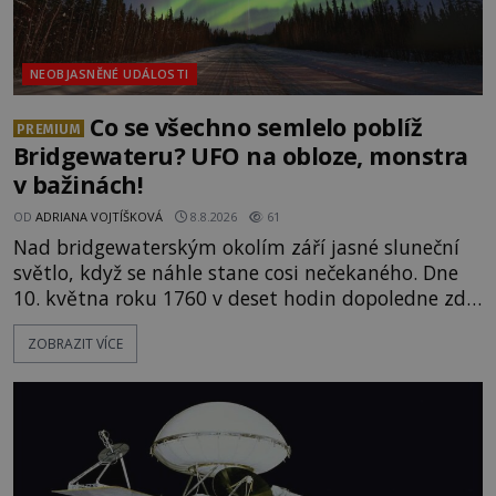
NEOBJASNĚNÉ UDÁLOSTI
Co se všechno semlelo poblíž
PREMIUM
Bridgewateru? UFO na obloze, monstra
v bažinách!
OD
ADRIANA VOJTÍŠKOVÁ
8.8.2026
61
Nad bridgewaterským okolím září jasné sluneční
světlo, když se náhle stane cosi nečekaného. Dne
10. května roku 1760 v deset hodin dopoledne zde
dojde k vůbec prvnímu historicky doloženému
ZOBRAZIT VÍCE
přeletu UFO. Podle záznamů vyzařuje takové
světlo, že vypadá jako „koule hořícího ohně“. Jde
jen o nějaký optický klam, nebo se zde skutečně
právě vznáší mimozemská loď