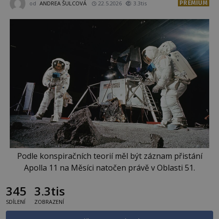
PREMIUM
od
ANDREA ŠULCOVÁ
22.5.2026
3.3tis
Podle konspiračních teorií měl být záznam přistání
Apolla 11 na Měsíci natočen právě v Oblasti 51.
345
3.3tis
SDÍLENÍ
ZOBRAZENÍ