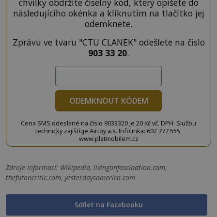
chvilky obdržíte číselný kód, který opíšete do
následujícího okénka a kliknutím na tlačítko jej
odemknete.
Zprávu ve tvaru "CTU CLANEK" odešlete na číslo
903 33 20
.
ODEMKNOUT KÓDEM
Cena SMS odeslané na číslo 9033320 je 20 Kč vč. DPH. Službu
technicky zajišťuje Airtoy a.s. Infolinka: 602 777 555,
www.platmobilem.cz
Zdroje informací:
Wikipedia, livingonfascination.com,
thefutoncritic.com, yesterdaysamerica.com
Sdílet na Facebooku