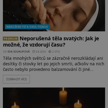
NÁBOŽENSTVÍ A OKULTISMUS
Neporušená těla svatých: Jak je
PREMIUM
možné, že vzdorují času?
OD
EVA SOUKUPOVÁ
6.8.2026
2.5TIS
Těla mnohých světců se zázračně nerozkládají ani
desítky či stovky let po jejich smrti, ačkoliv na nich
často nebylo provedeno balzamování či jiné
pokusy o konzervaci. Neporušené ostatky bývají
ZOBRAZIT VÍCE
považovány za důkaz svatosti zemřelých. Jaké
tajemné síly těla významných náboženských
osobností ochraňují? Na hřbitově u kláštera
Milosrdných