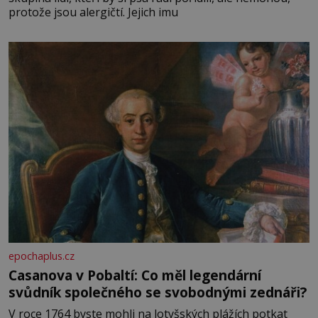
protože jsou alergičtí. Jejich imu
epochaplus.cz
Casanova v Pobaltí: Co měl legendární
svůdník společného se svobodnými zednáři?
V roce 1764 byste mohli na lotyšských plážích potkat