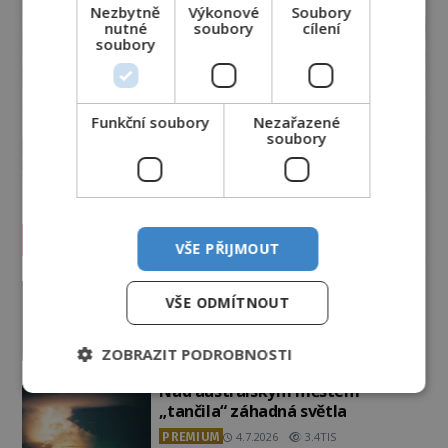
Nezbytně
Výkonové
Soubory
nutné
soubory
cílení
soubory
Funkční soubory
Nezařazené
soubory
Vesmír a technologie
VŠE PŘIJMOUT
Podivné události roku 2023: Jsou
VŠE ODMÍTNOUT
Američané v obležení UFO?
PREMIUM
27.7.2026
3.5TIS
ZOBRAZIT PODROBNOSTI
Nad australským městem
„tančila“ záhadná světla
PREMIUM
4.7.2026
3.4TIS