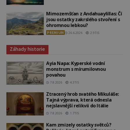
Mimozemšťan z Andahuaylillas: Čí
jsou ostatky zakrslého stvoření s
ohromnou lebkou?
PREMIUM
26.6.2026
2.9TIS
Záhady historie
Ayia Napa: Kyperské vodní
monstrum s mírumilovnou
povahou
7.8.2026
4.3TIS
Ztracený hrob svatého Mikuláše:
Tajná výprava, která odnesla
nejslavnější relikvii do Itálie
7.8.2026
1.7TIS
Kam zmizely ostatky světců?