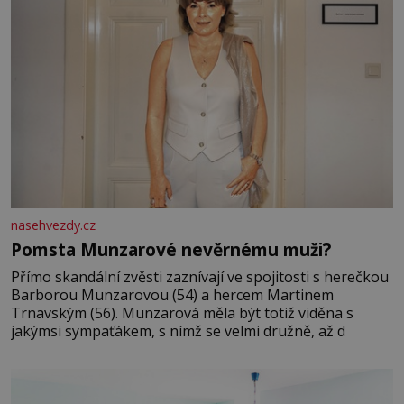
nasehvezdy.cz
Pomsta Munzarové nevěrnému muži?
Přímo skandální zvěsti zaznívají ve spojitosti s herečkou
Barborou Munzarovou (54) a hercem Martinem
Trnavským (56). Munzarová měla být totiž viděna s
jakýmsi sympaťákem, s nímž se velmi družně, až d