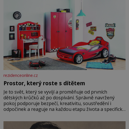
rezidenceonline.cz
Prostor, který roste s dítětem
Je to svět, který se vyvíjí a proměňuje od prvních
dětských krůčků až po dospívání. Správně navržený
pokoj podporuje bezpečí, kreativitu, soustředění i
odpočinek a reaguje na každou etapu života a specifické
potřeby dítěte. Pro nejmenší je klíčová jednoduchost,
měkkost a bezpečí, proto by pokoj miminka měl působit
především klidně a útulně. Předškolní věk je