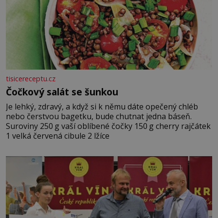
tisicereceptu.cz
Čočkový salát se šunkou
Je lehký, zdravý, a když si k němu dáte opečený chléb
nebo čerstvou bagetku, bude chutnat jedna báseň.
Suroviny 250 g vaší oblíbené čočky 150 g cherry rajčátek
1 velká červená cibule 2 lžíce