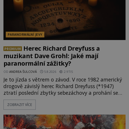
PARANORMÁLNÍ JEVY
Herec Richard Dreyfuss a
PREMIUM
muzikant Dave Grohl: Jaké mají
paranormální zážitky?
OD
ANDREA ŠULCOVÁ
5.8.2026
2.9TIS
Je to jízda s větrem o závod. V roce 1982 americký
drogově závislý herec Richard Dreyfuss (*1947)
ztratí poslední zbytky sebezáchovy a prohání se
po silnicích ve svém mercedesu jako utržený ze
ZOBRAZIT VÍCE
řetězu. Vše vyvrcholí katastrofou, když to Dreyfuss
napálí v plné rychlosti do stromu! Policie ve vraku
následně nalezne schovaný kokain. Tímto
momentem se slavnému