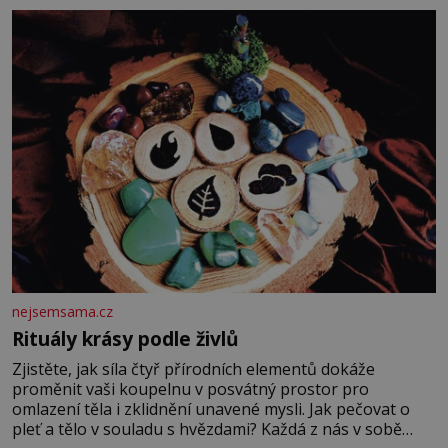
fyzický ani psychický nátlak. Syn brněnského řezníka
chce být knězem a
nejsemsama.cz
Rituály krásy podle živlů
Zjistěte, jak síla čtyř přírodních elementů dokáže
proměnit vaši koupelnu v posvátný prostor pro
omlazení těla i zklidnění unavené mysli. Jak pečovat o
pleť a tělo v souladu s hvězdami? Každá z nás v sobě