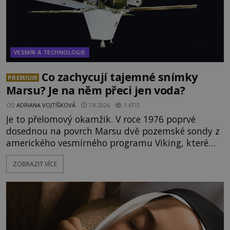
VESMÍR A TECHNOLOGIE
Co zachycují tajemné snímky
PREMIUM
Marsu? Je na něm přeci jen voda?
OD
ADRIANA VOJTÍŠKOVÁ
7.8.2026
1.6TIS
Je to přelomový okamžik. V roce 1976 poprvé
dosednou na povrch Marsu dvě pozemské sondy z
amerického vesmírného programu Viking, které
jsou schopny pořídit fotografie záhadami
ZOBRAZIT VÍCE
opředené rudé planety. Viking 1 zde zaznamená
něco naprosto nečekaného. V marsovské oblasti
zvané Cydonie totiž zachytí podivný útvar
připomínající lidskou tvář. NASA (Národní úřad