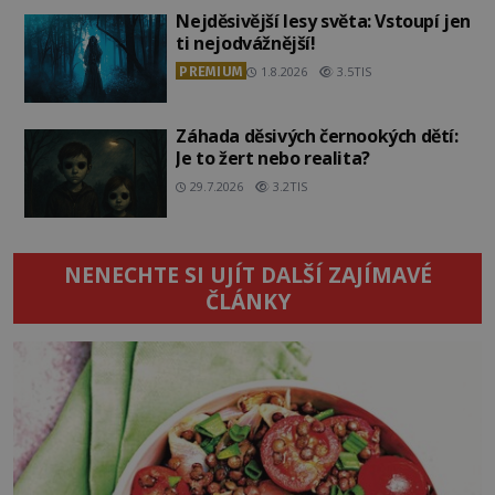
Nejděsivější lesy světa: Vstoupí jen
ti nejodvážnější!
PREMIUM
1.8.2026
3.5TIS
Záhada děsivých černookých dětí:
Je to žert nebo realita?
29.7.2026
3.2TIS
NENECHTE SI UJÍT DALŠÍ ZAJÍMAVÉ
ČLÁNKY