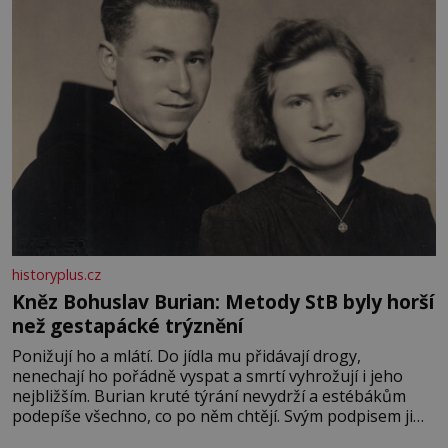
historyplus.cz
Kněz Bohuslav Burian: Metody StB byly horší
než gestapácké trýznění
Ponižují ho a mlátí. Do jídla mu přidávají drogy,
nenechají ho pořádně vyspat a smrtí vyhrožují i jeho
nejbližším. Burian kruté týrání nevydrží a estébákům
podepíše všechno, co po něm chtějí. Svým podpisem jim
potvrdí také to, že na něj během výslechů nikdo nevyvíjel