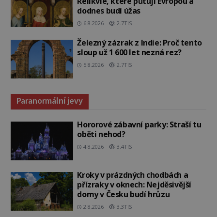
Relikvie, které putují Evropou a
dodnes budí úžas
6.8.2026
2.7TIS
Železný zázrak z Indie: Proč tento
sloup už 1 600 let nezná rez?
5.8.2026
2.7TIS
Paranormální jevy
Hororové zábavní parky: Straší tu
oběti nehod?
4.8.2026
3.4TIS
Kroky v prázdných chodbách a
přízraky v oknech: Nejděsivější
domy v Česku budí hrůzu
2.8.2026
3.3TIS