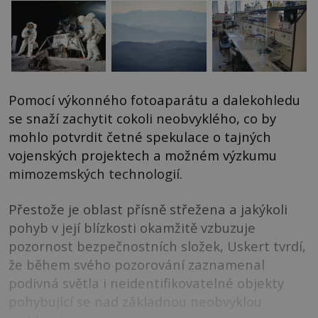
Pomocí výkonného fotoaparátu a dalekohledu
se snaží zachytit cokoli neobvyklého, co by
mohlo potvrdit četné spekulace o tajných
vojenských projektech a možném výzkumu
mimozemských technologií.
Přestože je oblast přísně střežena a jakýkoli
pohyb v její blízkosti okamžitě vzbuzuje
pozornost bezpečnostních složek, Uskert tvrdí,
že během svého pozorování zaznamenal
podivná světla i neidentifikovatelné objekty
pohybující se nad základnou neobvyklou