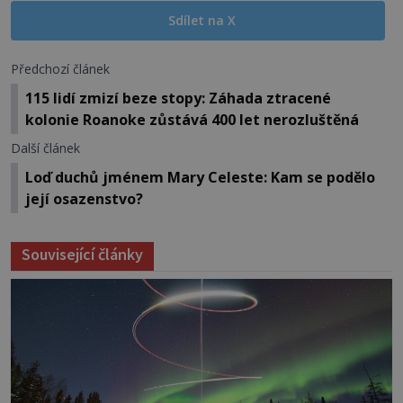
Sdílet na X
Předchozí článek
115 lidí zmizí beze stopy: Záhada ztracené
kolonie Roanoke zůstává 400 let nerozluštěná
Další článek
Loď duchů jménem Mary Celeste: Kam se podělo
její osazenstvo?
Související články