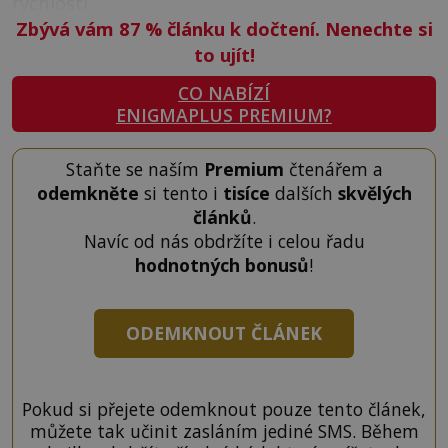
rychlostí.
Zbývá vám 87
%
článku k dočtení. Nenechte si
to ujít!
CO NABÍZÍ
ENIGMAPLUS PREMIUM?
Staňte se naším
Premium
čtenářem a
odemkněte
si tento i
tisíce
dalších
skvělých
článků
.
Navíc od nás obdržíte i celou řadu
hodnotných bonusů
!
ODEMKNOUT ČLÁNEK
Pokud si přejete odemknout pouze tento článek,
můžete tak učinit zasláním jediné SMS. Během