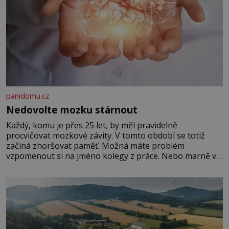
panidomu.cz
Nedovolte mozku stárnout
Každý, komu je přes 25 let, by měl pravidelně
procvičovat mozkové závity. V tomto období se totiž
začíná zhoršovat paměť. Možná máte problém
vzpomenout si na jméno kolegy z práce. Nebo marně v
paměti lovíte název knížky, kterou jste nedávno přečetli.
Je to opravdu tak, s věkem jako kdyby se paměť
rozhodla stávkovat. Cvičte