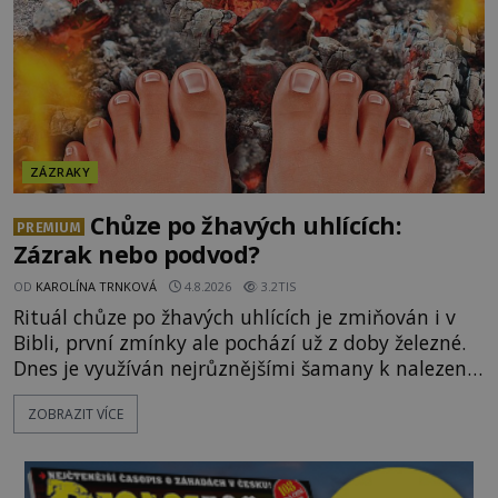
ZÁZRAKY
Chůze po žhavých uhlících:
PREMIUM
Zázrak nebo podvod?
OD
KAROLÍNA TRNKOVÁ
4.8.2026
3.2TIS
Rituál chůze po žhavých uhlících je zmiňován i v
Bibli, první zmínky ale pochází už z doby železné.
Dnes je využíván nejrůznějšími šamany k nalezení
spirituální síly či vnitřního klidu. Jak funguje a proč
ZOBRAZIT VÍCE
si při něm člověk nepopálí nohy, což bylo
objektivně dokázáno? Je na něm i něco
nadpřirozeného? Histori