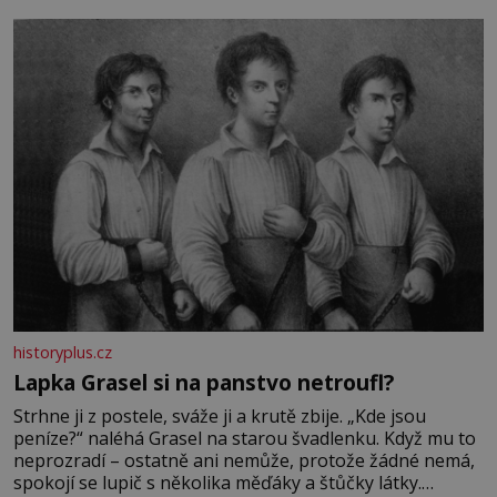
bez které si českou zahradu ani nedokážeme představit.
Její příběh je
historyplus.cz
Lapka Grasel si na panstvo netroufl?
Strhne ji z postele, sváže ji a krutě zbije. „Kde jsou
peníze?“ naléhá Grasel na starou švadlenku. Když mu to
neprozradí – ostatně ani nemůže, protože žádné nemá,
spokojí se lupič s několika měďáky a štůčky látky.