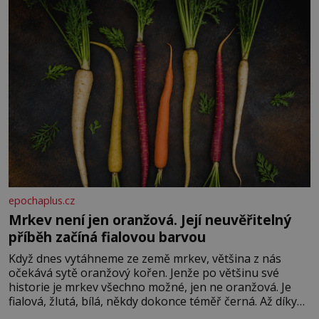
epochaplus.cz
Mrkev není jen oranžová. Její neuvěřitelný
příběh začíná fialovou barvou
Když dnes vytáhneme ze země mrkev, většina z nás
očekává sytě oranžový kořen. Jenže po většinu své
historie je mrkev všechno možné, jen ne oranžová. Je
fialová, žlutá, bílá, někdy dokonce téměř černá. Až díky
stovkám let pečlivého šlechtění se z ní stává zelenina,