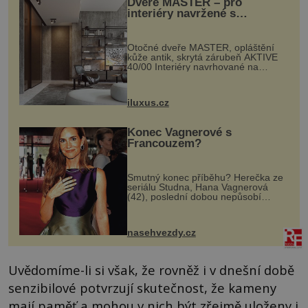
Dveře MASTER – pro
interiéry navržené s
rozumem i vášní!
Otočné dveře MASTER, opláštění
kůže antik, skrytá zárubeň AKTIVE
40/00 Interiéry navrhované na
zakázku často vyžadují atypické
rozměry nejen nábytku, ale i
otvorových prvků. Technické zázemí
iluxus.cz
dnes umož...
Konec Vagnerové s
Francouzem?
Smutný konec příběhu? Herečka ze
seriálu Studna, Hana Vagnerová
(42), poslední dobou nepůsobí
nejšťastněji. Ačkoli časy její anorexie
jsou už dávno pryč a opět se pyšnila
ženskými křivkami, najednou s...
nasehvezdy.cz
Uvědomíme-li si však, že rovněž i v dnešní době
senzibilové potvrzují skutečnost, že kameny
mají paměť a mohou v nich být zřejmě uloženy i