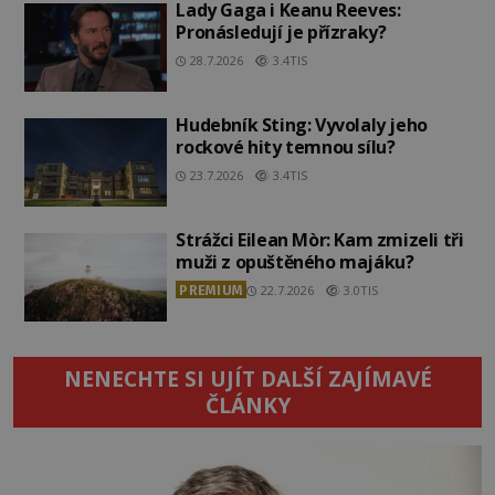
Lady Gaga i Keanu Reeves:
Pronásledují je přízraky?
28.7.2026
3.4TIS
Hudebník Sting: Vyvolaly jeho
rockové hity temnou sílu?
23.7.2026
3.4TIS
Strážci Eilean Mòr: Kam zmizeli tři
muži z opuštěného majáku?
PREMIUM
22.7.2026
3.0TIS
NENECHTE SI UJÍT DALŠÍ ZAJÍMAVÉ
ČLÁNKY