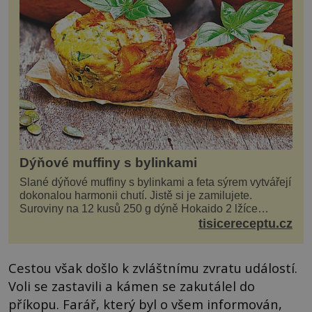
Dýňové muffiny s bylinkami
Slané dýňové muffiny s bylinkami a feta sýrem vytvářejí
dokonalou harmonii chutí. Jistě si je zamilujete.
Suroviny na 12 kusů 250 g dýně Hokaido 2 lžíce
olivového oleje sůl, pepř hrst nasekaných špen...
tisicereceptu.cz
Cestou však došlo k zvláštnímu zvratu událostí.
Voli se zastavili a kámen se zakutálel do
příkopu. Farář, který byl o všem informován,