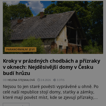
kolem 17 000 000 zábavychtivých lidí ročně. A ač je
velká snaha to utajit, někteří z
PARANORMÁLNÍ JEVY
Kroky v prázdných chodbách a přízraky
v oknech: Nejděsivější domy v Česku
budí hrůzu
OD
HELENA STEJSKALOVÁ
2.8.2026
3.3TIS
Nejsou to jen staré pověsti vyprávěné u ohně. Po
celé naší republice stojí domy, statky a zámky,
které mají pověst míst, kde se zjevují přízraky,
ozývají nevysvětlitelné zvuky nebo se dějí podivné