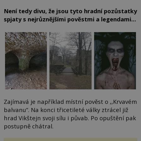
Není tedy divu, že jsou tyto hradní pozůstatky
spjaty s nejrůznějšími pověstmi a legendami…
Zajímavá je například místní pověst o ,,Krvavém
balvanu“. Na konci třicetileté války ztrácel již
hrad Vikštejn svoji sílu i půvab. Po opuštění pak
postupně chátral.