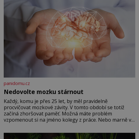
panidomu.cz
Nedovolte mozku stárnout
Každý, komu je přes 25 let, by měl pravidelně
procvičovat mozkové závity. V tomto období se totiž
začíná zhoršovat paměť. Možná máte problém
vzpomenout si na jméno kolegy z práce. Nebo marně v
paměti lovíte název knížky, kterou jste nedávno přečetli.
Je to opravdu tak, s věkem jako kdyby se paměť
rozhodla stávkovat. Cvičte