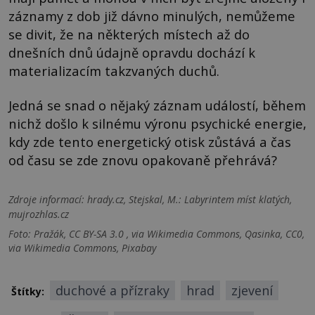
záznamy z dob již dávno minulých, nemůžeme
se divit, že na některých místech až do
dnešních dnů údajně opravdu dochází k
materializacím takzvaných duchů.
Jedná se snad o nějaký záznam událostí, během
nichž došlo k silnému výronu psychické energie,
kdy zde tento energetický otisk zůstává a čas
od času se zde znovu opakovaně přehrává?
Zdroje informací:
hrady.cz, Stejskal, M.: Labyrintem míst klatých,
mujrozhlas.cz
Foto: Pražák, CC BY-SA 3.0 , via Wikimedia Commons, Qasinka, CC0,
via Wikimedia Commons, Pixabay
duchové a přízraky
hrad
zjevení
Štítky: