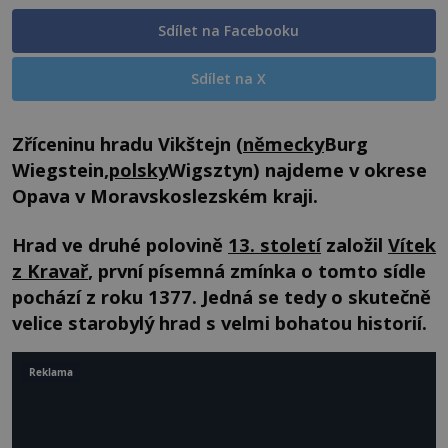
Sdílet na Facebooku
Sdílet na X
Zříceninu hradu Vikštejn (
německy
Burg
Wiegstein,
polsky
Wigsztyn
) najdeme v okrese
Opava v Moravskoslezském kraji.
Hrad ve druhé polovině
13. století
založil
Vítek
z Kravař
, první písemná zmínka o tomto sídle
pochází z roku 1377. Jedná se tedy o skutečně
velice starobylý hrad s velmi bohatou historií.
Reklama