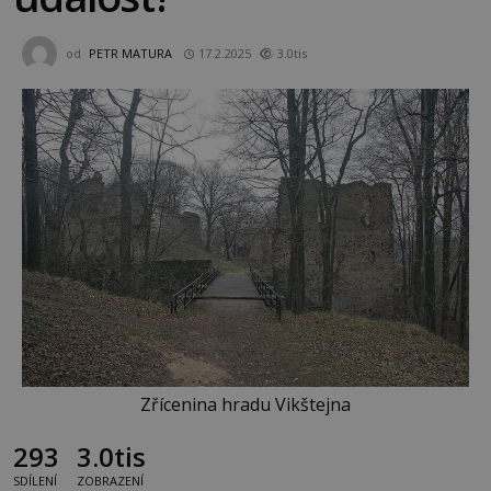
od
PETR MATURA
17.2.2025
3.0tis
Zřícenina hradu Vikštejna
293
3.0tis
SDÍLENÍ
ZOBRAZENÍ