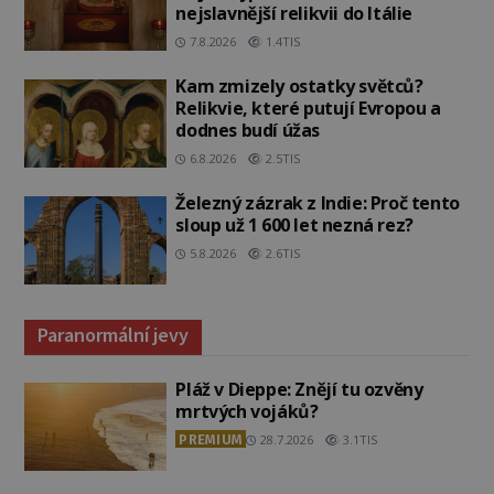
nejslavnější relikvii do Itálie
7.8.2026
1.4TIS
Kam zmizely ostatky světců?
Relikvie, které putují Evropou a
dodnes budí úžas
6.8.2026
2.5TIS
Železný zázrak z Indie: Proč tento
sloup už 1 600 let nezná rez?
5.8.2026
2.6TIS
Paranormální jevy
Pláž v Dieppe: Znějí tu ozvěny
mrtvých vojáků?
PREMIUM
28.7.2026
3.1TIS