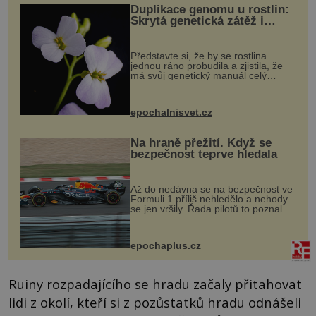
Duplikace genomu u rostlin:
Skrytá genetická zátěž i
evoluční výhoda
Představte si, že by se rostlina
jednou ráno probudila a zjistila, že
má svůj genetický manuál celý
dvakrát. Přesně to se občas v
přírodě stane – a podle nového
výzkumu to může být pro druhy
epochalnisvet.cz
vstupenka...
Na hraně přežití. Když se
bezpečnost teprve hledala
Až do nedávna se na bezpečnost ve
Formuli 1 příliš nehledělo a nehody
se jen vršily. Řada pilotů to poznala
na vlastní kůži, často s trvalými
následky nebo bohužel i ztrátou
života. Dnes nepochopiteln...
epochaplus.cz
Ruiny rozpadajícího se hradu začaly přitahovat
lidi z okolí, kteří si z pozůstatků hradu odnášeli