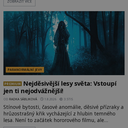
ZOBRAZIT VÍCE
jevy. Zatímco historici většinou hledají racionální
vysvětlení, záhadologové upozorňují, že některé
lokality vykazují nápadně podobná svědectví po
celé generace. A právě tato opakující se svědectví
ud
PARANORMÁLNÍ JEVY
Nejděsivější lesy světa: Vstoupí
PREMIUM
jen ti nejodvážnější!
OD
RADKA SÁBLIKOVÁ
1.8.2026
3.5TIS
Stínové bytosti, časové anomálie, děsivé přízraky a
hrůzostrašný křik vycházející z hlubin temného
lesa. Není to začátek hororového filmu, ale
události, které popisují návštěvníci lesů, které jsou