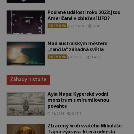
Podivné události roku 2023: Jsou
Američané v obležení UFO?
PREMIUM
27.7.2026
3.5TIS
Nad australským městem
„tančila“ záhadná světla
PREMIUM
4.7.2026
3.4TIS
Záhady historie
Ayia Napa: Kyperské vodní
monstrum s mírumilovnou
povahou
7.8.2026
3.9TIS
Ztracený hrob svatého Mikuláše:
Tajná výprava, která odnesla