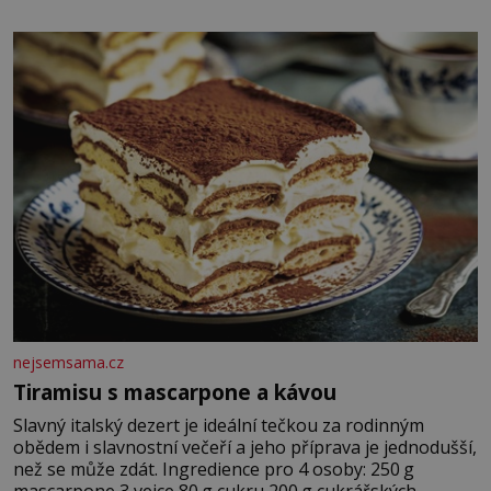
Zraněná žena pár dní nato umírá. Je to muž nebývale
krutý. Jeho činy budí hrůzu ještě dlouho po jeho smrti
nejsemsama.cz
Tiramisu s mascarpone a kávou
Slavný italský dezert je ideální tečkou za rodinným
obědem i slavnostní večeří a jeho příprava je jednodušší,
než se může zdát. Ingredience pro 4 osoby: 250 g
mascarpone 3 vejce 80 g cukru 200 g cukrářských