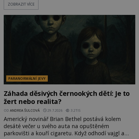
ZOBRAZIT VÍCE
označovány jako nejděsivější na světě. Lidé bydlící
v jejich blízkosti se jim i za bílého dne obloukem
vyhýbají! Už jste o těchto lesích slyšeli? A odvážili
byste se je navštívit? [gallery ids="17
PARANORMÁLNÍ JEVY
Záhada děsivých černookých dětí: Je to
žert nebo realita?
OD
ANDREA ŠULCOVÁ
29.7.2026
3.2TIS
Americký novinář Brian Bethel postává kolem
desáté večer u svého auta na opuštěném
parkovišti a kouří cigaretu. Když odhodí vajgl a