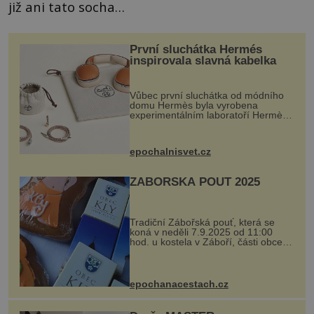
již ani tato socha…
První sluchátka Hermés
inspirovala slavná kabelka
Vůbec první sluchátka od módního
domu Hermès byla vyrobena
experimentálním laboratoří Hermès
Ateliers Horizons. Elegantní gadget
si vyžádal dva roky vývoje a chlubí
se ručně šitou hovězí kůží a
epochalnisvet.cz
kovový...
ZÁBOŘSKÁ POUŤ 2025
Tradiční Zábořská pouť, která se
koná v neděli 7.9.2025 od 11:00
hod. u kostela v Záboří, části obce
Kly u Mělníka. V programu naleznete
komentovanou prohlídku kostela,
dobovou hudbu, řemesla, atrakce...
epochanacestach.cz