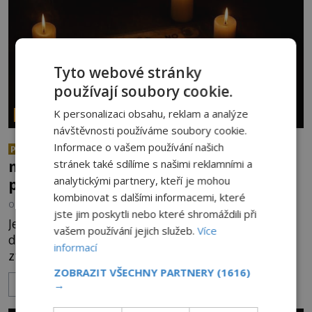
Tyto webové stránky
používají soubory cookie.
K personalizaci obsahu, reklam a analýze
PARANORMÁLNÍ JEVY
návštěvnosti používáme soubory cookie.
Herec Richard Dreyfuss a
Informace o vašem používání našich
PREMIUM
muzikant Dave Grohl: Jaké mají
stránek také sdílíme s našimi reklamními a
analytickými partnery, kteří je mohou
paranormální zážitky?
kombinovat s dalšími informacemi, které
OD
ANDREA ŠULCOVÁ
5.8.2026
2.8TIS
jste jim poskytli nebo které shromáždili při
Je to jízda s větrem o závod. V roce 1982 americký
vašem používání jejich služeb.
Více
drogově závislý herec Richard Dreyfuss (*1947)
informací
ztratí poslední zbytky sebezáchovy a prohání se
po silnicích ve svém mercedesu jako utržený ze
ZOBRAZIT VŠECHNY PARTNERY
(1616)
→
ZOBRAZIT VÍCE
řetězu. Vše vyvrcholí katastrofou, když to Dreyfuss
napálí v plné rychlosti do stromu! Policie ve vraku