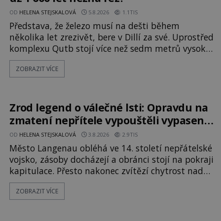
OD
HELENA STEJSKALOVÁ
5.8.2026
1.1TIS
Představa, že železo musí na dešti během
několika let zrezivět, bere v Dillí za své. Uprostřed
komplexu Qutb stojí více než sedm metrů vysoký
železný sloup, který už přibližně 1 600 let odolává
ZOBRAZIT VÍCE
počasí s jen nepatrnými stopami koroze. Jeho
mimořádná trvanlivost dlouho živí legendy o
ztracených technologiích či tajemných
materiálech. Moderní metalurgie však ukazuje, že
Zrod legend o válečné lsti: Opravdu na
skutečné vysvětlení je ješt
zmatení nepřítele vypouštěli vypasené
králíky?
OD
HELENA STEJSKALOVÁ
3.8.2026
2.9TIS
Město Langenau obléhá ve 14. století nepřátelské
vojsko, zásoby docházejí a obránci stojí na pokraji
kapitulace. Přesto nakonec zvítězí chytrost nad
hrubou silou. Podle staré německé legendy
ZOBRAZIT VÍCE
vypustí obyvatelé za hradby dobře živeného
králíka, aby nepřítele přesvědčili, že uvnitř města
je jídla stále dost. Čas pracuje pro obléhatele. Ve