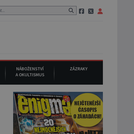
stauraci, pak si na ulici zavolá taxi, nasedne do něj a už ho nikdy ni
NÁBOŽENSTVÍ
ZÁZRAKY
A OKULTISMUS