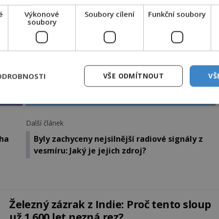
é
Výkonové
Soubory cílení
Funkční soubory
soubory
ODROBNOSTI
VŠE ODMÍTNOUT
VŠ
Sdílet na X
Další článek
aha
Byly zachyceny nejsilnější radiové signály z
vesmíru: Jaký je jejich zdroj?
Železný zázrak z Indie: Proč tento sloup
už 1 600 let nezná rez?