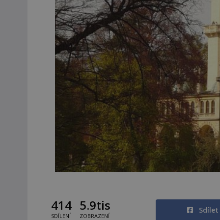
414
5.9tis
Sdíle
SDÍLENÍ
ZOBRAZENÍ