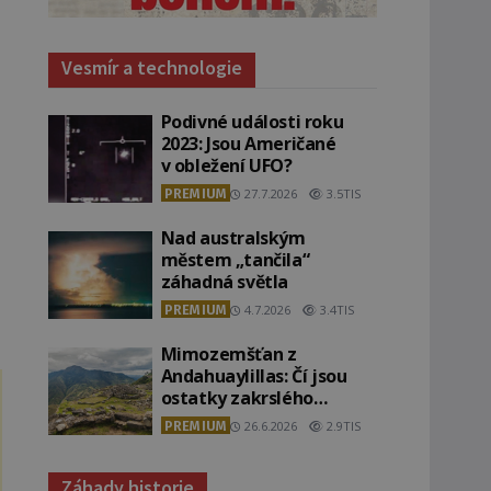
Vesmír a technologie
Podivné události roku
2023: Jsou Američané
v obležení UFO?
PREMIUM
27.7.2026
3.5TIS
Nad australským
městem „tančila“
záhadná světla
PREMIUM
4.7.2026
3.4TIS
Mimozemšťan z
Andahuaylillas: Čí jsou
ostatky zakrslého
stvoření s ohromnou
PREMIUM
26.6.2026
2.9TIS
lebkou?
Záhady historie