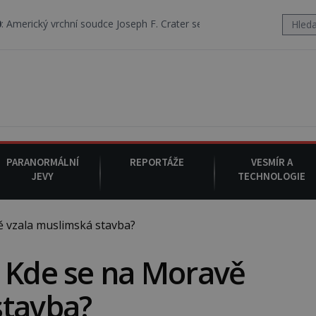
í soudce Joseph F. Crater se 6. srpna 1930 navečeří ve své oblíbené re
PARANORMÁLNÍ
REPORTÁŽE
VESMÍR A
JEVY
TECHNOLOGIE
 vzala muslimská stavba?
: Kde se na Moravě
stavba?