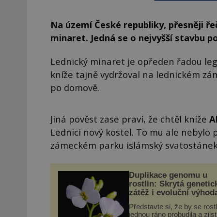
Na území České republiky, přesněji ře
minaret. Jedná se o nejvyšší stavbu 
Lednický minaret je opředen řadou lege
kníže tajně vydržoval na lednickém zá
po domově.
Jiná pověst zase praví, že chtěl kníže
A
Lednici nový kostel. To mu ale nebylo
zámeckém parku islámský svatostánek
Duplikace genomu u
rostlin: Skrytá genetic
zátěž i evoluční výhod
Představte si, že by se rost
jednou ráno probudila a zjist