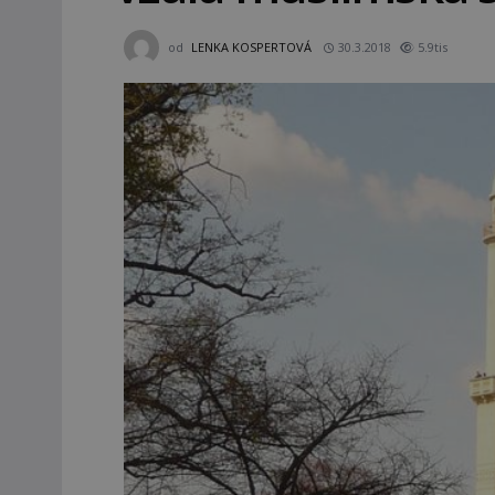
od
LENKA KOSPERTOVÁ
30.3.2018
5.9tis