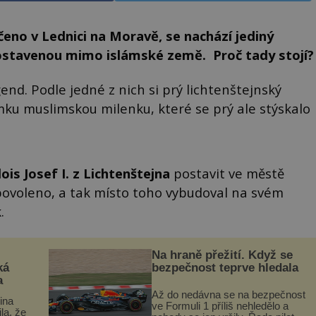
čeno v Lednici na Moravě, se nachází jediný
postavenou mimo islámské země. Proč tady stojí?
nd. Podle jedné z nich si prý lichtenštejnský
mku muslimskou milenku, které se prý ale stýskalo
lois Josef I. z Lichtenštejna
postavit ve městě
 povoleno, a tak místo toho vybudoval na svém
.
Na hraně přežití. Když se
ká
bezpečnost teprve hledala
a
Až do nedávna se na bezpečnost
lina
ve Formuli 1 příliš nehledělo a
ila, že