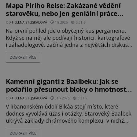
městě ubývají zásoby a každý den znamená další
Mapa Piriho Reise: Zakázané vědění
porci strádá
starověku, nebo jen geniální práce
osmanského admirála?
OD
HELENA STEJSKALOVÁ
1.8.2026
3.3TIS
Na první pohled jde o obyčejný kus pergamenu.
Když se na něj ale podívají historici, kartografové
i záhadologové, začíná jedna z největších diskusí
moderní historie. Osmanský admirál Piri Reis
ZOBRAZIT VÍCE
roku 1513 kreslí mapu světa, která překvapuje
přesností pobřeží Afriky a Jižní Ameriky. Někteří v
ní vidí důkaz ztracené civilizace nebo dokonce
znalost Antarktidy dávno před jejím objevením.
Kamenní giganti z Baalbeku: Jak se
Jiní tvrdí,
podařilo přesunout bloky o hmotnosti
stovek tun?
OD
HELENA STEJSKALOVÁ
31.7.2026
3.3TIS
V libanonském údolí Bikáa stojí místo, které
dodnes vyvolává úžas i otázky. Starověký Baalbek
ukrývá základy chrámového komplexu, v nichž
leží kameny tak obrovské, že se zdá téměř
ZOBRAZIT VÍCE
nemožné je přesunout. Některé bloky váží kolem