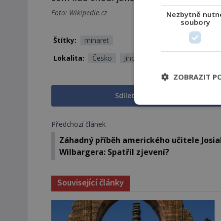
Foto: Wikipedie.cz
Nezbytně nutn
soubory
Štítky:
minaret
Lokalita:
Česko
Jihomoravský kraj
ZOBRAZIT P
Sdílet na Facebooku
Předchozí článek
Záhadný příběh amerického učitele Josi
Wilbargera: Spatřil zjevení?
Související články