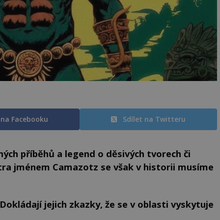
t na Facebooku
Sdílet na Twitteru
ých příběhů a legend o děsivých tvorech či
stra jménem Camazotz se však v historii musíme
okládají jejich zkazky, že se v oblasti vyskytuje