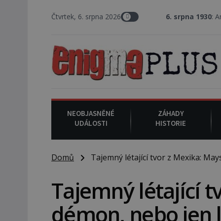
Čtvrtek, 6. srpna 2026
6. srpna 1930
: Americký vrchní s
NEOBJASNĚNÉ
ZÁHADY
UDÁLOSTI
HISTORIE
Domů
Tajemný létající tvor z Mexika: Ma
Tajemný létající 
démon, nebo jen 