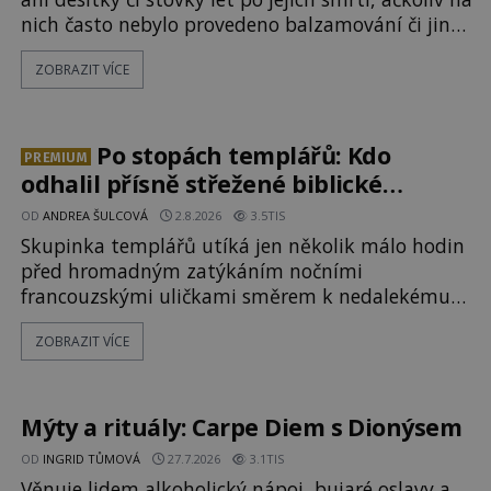
nich často nebylo provedeno balzamování či jiné
pokusy o konzervaci. Neporušené ostatky bývají
ZOBRAZIT VÍCE
považovány za důkaz svatosti zemřelých. Jaké
tajemné síly těla významných náboženských
osobností ochraňují? Na hřbitově u kláštera
Milosrdných
Po stopách templářů: Kdo
PREMIUM
odhalil přísně střežené biblické
tajemství?
OD
ANDREA ŠULCOVÁ
2.8.2026
3.5TIS
Skupinka templářů utíká jen několik málo hodin
před hromadným zatýkáním nočními
francouzskými uličkami směrem k nedalekému
přístavu. Jeden z nich má přes ramena ranec s
ZOBRAZIT VÍCE
tajemným obsahem. Kapitán lodi už na ně čeká.
„Dejte to do podpalubí a připravte se. Za chvíli
vyplouváme,“ sdělí jim. „Kam máme namířeno,
kapitáne?“ zeptá se ho jeden z templářů. „Do Sk
Mýty a rituály: Carpe Diem s Dionýsem
OD
INGRID TŮMOVÁ
27.7.2026
3.1TIS
Věnuje lidem alkoholický nápoj, bujaré oslavy a