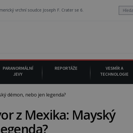
oudce Joseph F. Crater se 6. srpna 1930 navečeří ve své oblíbené resta
PARANORMÁLNÍ
REPORTÁŽE
VESMÍR A
JEVY
TECHNOLOGIE
yský démon, nebo jen legenda?
tvor z Mexika: Mayský
legenda?