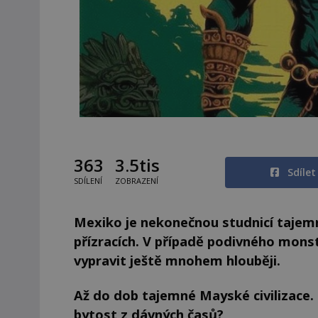
363
3.5tis
Sdíle
SDÍLENÍ
ZOBRAZENÍ
Mexiko je nekonečnou studnicí tajemn
přízracích. V případě podivného mon
vypravit ještě mnohem hlouběji.
Až do dob tajemné Mayské civilizace. D
bytost z dávných časů?