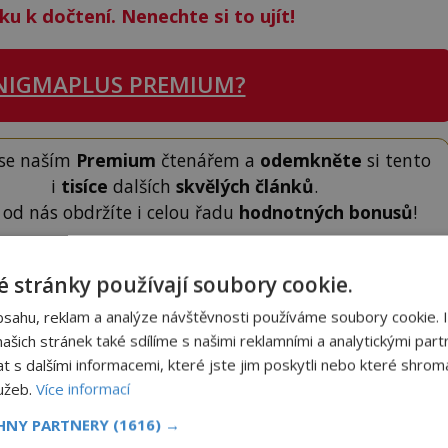
ku k dočtení. Nenechte si to ujít!
NIGMAPLUS PREMIUM?
 se naším
Premium
čtenářem a
odemkněte
si tento
i
tisíce
dalších
skvělých článků
.
 od nás obdržíte i celou řadu
hodnotných bonusů
!
ODEMKNOUT ČLÁNEK
 stránky používají soubory cookie.
bsahu, reklam a analýze návštěvnosti používáme soubory cookie. 
šich stránek také sdílíme s našimi reklamními a analytickými partn
s dalšími informacemi, které jste jim poskytli nebo které shromá
lužeb.
Více informací
CHNY PARTNERY
(1616) →
to článek, můžete tak učinit zasláním jediné SMS.