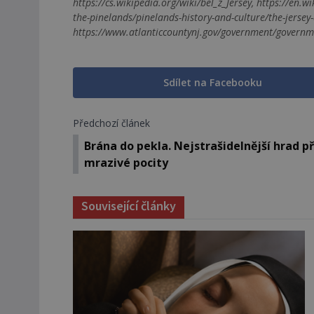
https://cs.wikipedia.org/wiki/bel_z_Jersey, https://en.w
the-pinelands/pinelands-history-and-culture/the-jersey-d
https://www.atlanticcountynj.gov/government/government-
Sdílet na Facebooku
Předchozí článek
Brána do pekla. Nejstrašidelnější hrad př
mrazivé pocity
Související články