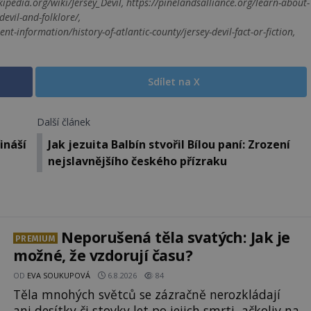
ikipedia.org/wiki/Jersey_Devil, https://pinelandsalliance.org/learn-about-
evil-and-folklore/,
information/history-of-atlantic-county/jersey-devil-fact-or-fiction,
Sdílet na X
Další článek
ináší
Jak jezuita Balbín stvořil Bílou paní: Zrození
nejslavnějšího českého přízraku
Neporušená těla svatých: Jak je
PREMIUM
možné, že vzdorují času?
OD
EVA SOUKUPOVÁ
6.8.2026
84
Těla mnohých světců se zázračně nerozkládají
ani desítky či stovky let po jejich smrti, ačkoliv na