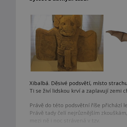
Xibalbá. Děsivé podsvětí, místo strac
Ti se živí lidskou krví a zaplavují zem
Právě do této podsvětní říše přichází
Právě tady čelí nejrůznějším zkouškám
mezi ně i noc strávená v tzv.