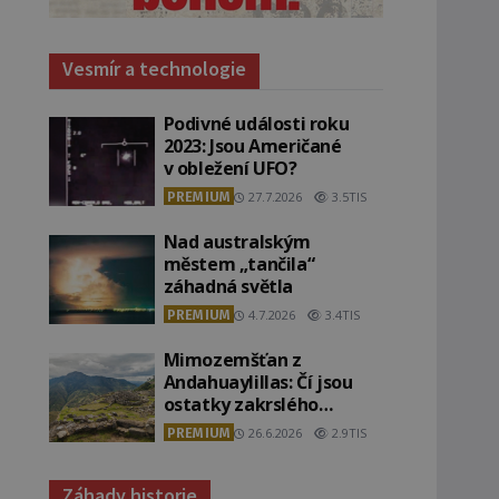
Vesmír a technologie
Podivné události roku
2023: Jsou Američané
v obležení UFO?
PREMIUM
27.7.2026
3.5TIS
Nad australským
městem „tančila“
záhadná světla
PREMIUM
4.7.2026
3.4TIS
Mimozemšťan z
Andahuaylillas: Čí jsou
ostatky zakrslého
stvoření s ohromnou
PREMIUM
26.6.2026
2.9TIS
lebkou?
Záhady historie