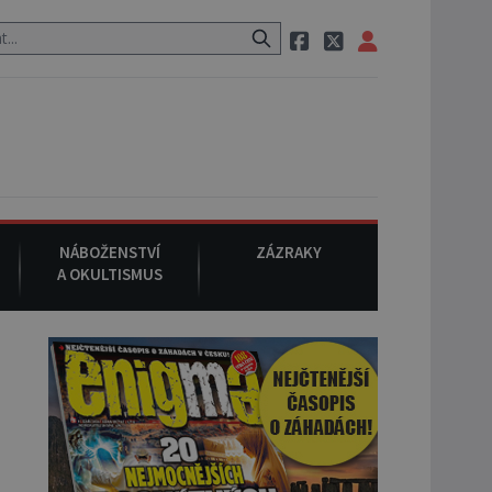
uraci, pak si na ulici zavolá taxi, nasedne do něj a už ho nikdy nikd
NÁBOŽENSTVÍ
ZÁZRAKY
A OKULTISMUS