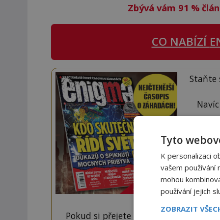
Zbývá vám 91
%
člán
CO NABÍZÍ
E
Staňte
Navíc
Tyto webové
K personalizaci o
vašem používání na
mohou kombinovat 
používání jejich s
ZOBRAZIT VŠE
Pokud si přejete odemknout pouze ten