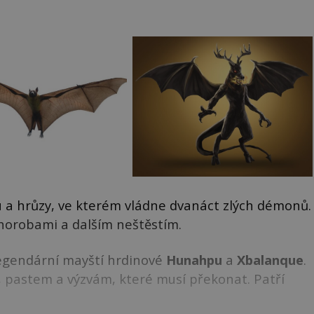
hu a hrůzy, ve kterém vládne dvanáct zlých démonů.
i chorobami a dalším neštěstím.
 legendární mayští hrdinové
Hunahpu
a
Xbalanque
.
, pastem a výzvám, které musí překonat. Patří