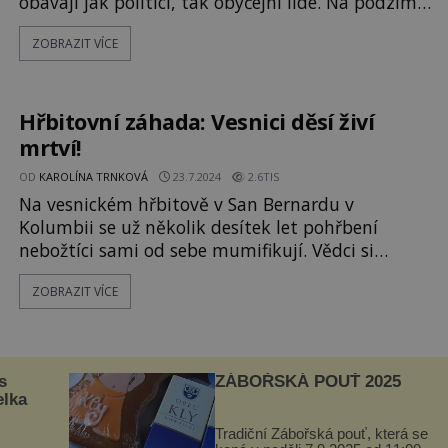
obávají jak politici, tak obyčejní lidé. Na podzim
minulého roku bylo evidováno 16 pacientů
ZOBRAZIT VÍCE
nakažených touto chorobou i v Česku! Není divu,
že se okolo zákeřné epidemie začíná vynořovat
řada konspiračních teorií. Může být na některých
z nich něco pravdy? V
Hřbitovní záhada: Vesnici děsí živí
mrtví!
OD
KAROLÍNA TRNKOVÁ
23.7.2024
2.6TIS
Na vesnickém hřbitově v San Bernardu v
Kolumbii se už několik desítek let pohřbení
nebožtíci sami od sebe mumifikují. Vědci si
přitom marně lámou hlavu, co se to děje. Činí tak
ZOBRAZIT VÍCE
jeden nebožtík po druhém. Co se odehrává
v zázračné zemi plné zachovalých zemřelých?
Prostorem vesnického hřbitova v
kolumbijském San Bernardu, ležícím asi 100 km
s
ZÁBOŘSKÁ POUŤ 2025
jižně
elka
Tradiční Zábořská pouť, která se