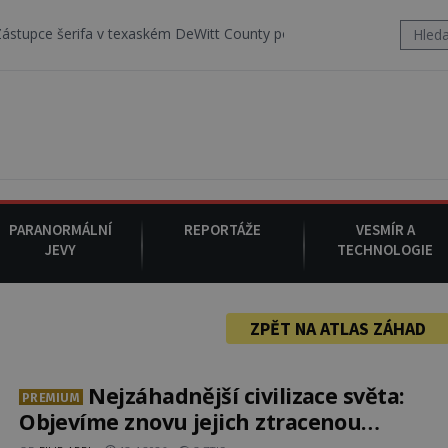
 v texaském DeWitt County pořizuje video, na kterém před jeho vozem
PARANORMÁLNÍ
REPORTÁŽE
VESMÍR A
JEVY
TECHNOLOGIE
ZPĚT NA ATLAS ZÁHAD
Nejzáhadnější civilizace světa:
PREMIUM
Objevíme znovu jejich ztracenou
moudrost?