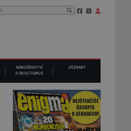
 po cestě utíká zvláštní psovitá šelma, údajně bájná čupakabra.
NÁBOŽENSTVÍ
ZÁZRAKY
A OKULTISMUS