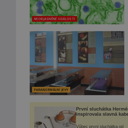
NEOBJASNĚNÉ UDÁLOSTI
PARANORMÁLNÍ JEVY
První sluchátka Hermé
inspirovala slavná kab
Vůbec první sluchátka od