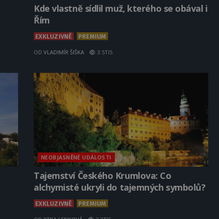
Kde vlastně sídlil muž, kterého se obával i
Řím
EXKLUZIVNĚ
PREMIUM
OD
VLADIMÍR ŠIŠKA
3.5TIS
NEOBJASNĚNÉ UDÁLOSTI
Tajemství Českého Krumlova: Co
alchymisté ukryli do tajemných symbolů?
EXKLUZIVNĚ
PREMIUM