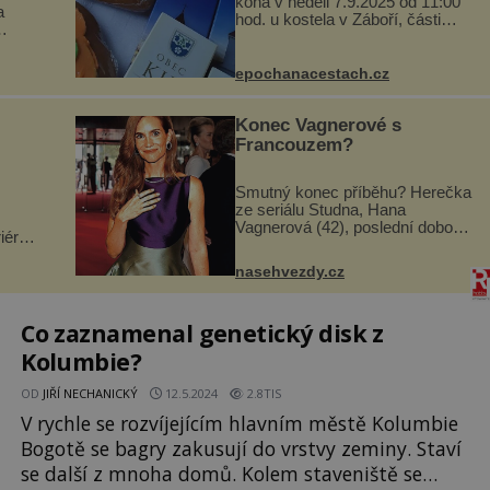
koná v neděli 7.9.2025 od 11:00
a
hod. u kostela v Záboří, části
obce Kly u Mělníka. V programu
naleznete komentovanou
si
prohlídku kostela, dobovou
epochanacestach.cz
hlubí
hudbu, řemesla, atrakce...
a
Konec Vagnerové s
Francouzem?
Smutný konec příběhu? Herečka
ze seriálu Studna, Hana
Vagnerová (42), poslední dobou
iéry
nepůsobí nejšťastněji. Ačkoli
sto
časy její anorexie jsou už dávno
nejen
nasehvezdy.cz
pryč a opět se pyšnila ženskými
vků.
křivkami, najednou s...
ž...
Co zaznamenal genetický disk z
Kolumbie?
OD
JIŘÍ NECHANICKÝ
12.5.2024
2.8TIS
V rychle se rozvíjejícím hlavním městě Kolumbie
Bogotě se bagry zakusují do vrstvy zeminy. Staví
se další z mnoha domů. Kolem staveniště se