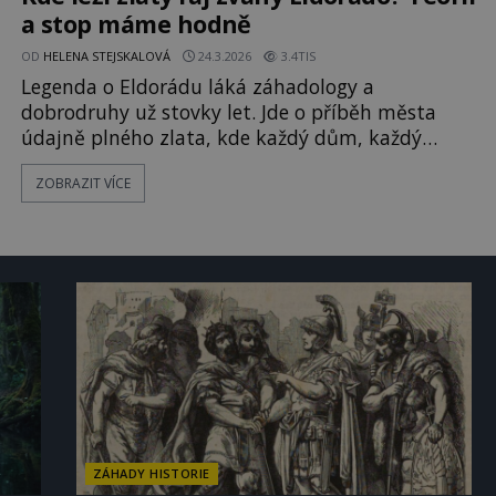
a stop máme hodně
OD
HELENA STEJSKALOVÁ
24.3.2026
3.4TIS
Legenda o Eldorádu láká záhadology a
dobrodruhy už stovky let. Jde o příběh města
údajně plného zlata, kde každý dům, každý
nábytek a dokonce i obyvatelé byli údajně
ZOBRAZIT VÍCE
pokrytí tímto kovem. Podle kronikářů z 16.
století, kteří zapisovali příběhy domorodých
kmenů v Kolumbii, se král města každoročně
obalil zlatým prachem a poté se ponořoval do
jezera Guatavita, aby obětoval zlato bohům.
Tato fascin
ZÁHADY HISTORIE