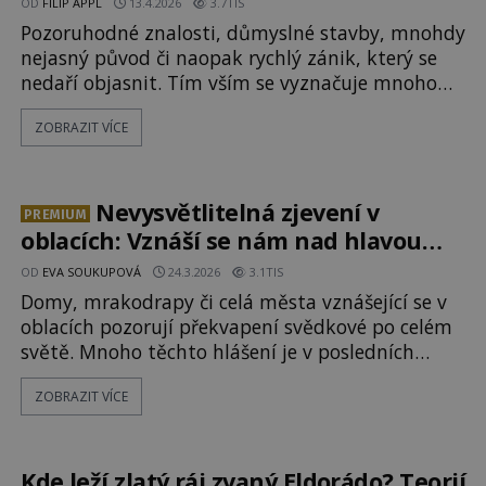
OD
FILIP APPL
13.4.2026
3.7TIS
Pozoruhodné znalosti, důmyslné stavby, mnohdy
nejasný původ či naopak rychlý zánik, který se
nedaří objasnit. Tím vším se vyznačuje mnoho
dávno ztracených národů a civilizací. Mnohdy šlo
ZOBRAZIT VÍCE
o obrovské říše, které přetrvaly celá staletí nebo
dokonce tisíciletí. Jaká tajemství si spojujeme
s těmi nejslavnějšími z nich? A daří se
archeologům nacházet nějaké nové odpovědi?
Nevysvětlitelná zjevení v
PREMIUM
[gallery ids="165717,165
oblacích: Vznáší se nám nad hlavou
neobjevený svět?
OD
EVA SOUKUPOVÁ
24.3.2026
3.1TIS
Domy, mrakodrapy či celá města vznášející se v
oblacích pozorují překvapení svědkové po celém
světě. Mnoho těchto hlášení je v posledních
letech doloženo také videozáznamy. Podle vědců
ZOBRAZIT VÍCE
jde o prosté, i když ne zcela typické fata morgany.
Jiní ale přízračná města na obloze považují za
prolínání paralelních světů. Mě
Kde leží zlatý ráj zvaný Eldorádo? Teorií