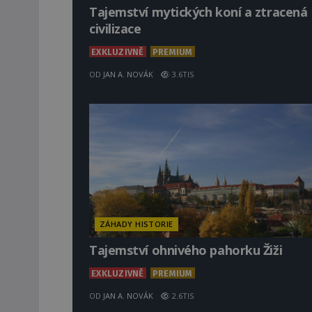
Tajemství mytických koní a ztracená
civilizace
EXKLUZIVNĚ
PREMIUM
OD
JAN A. NOVÁK
3.6TIS
ZÁHADY HISTORIE
Tajemství ohnivého pahorku Žiži
EXKLUZIVNĚ
PREMIUM
OD
JAN A. NOVÁK
2.6TIS