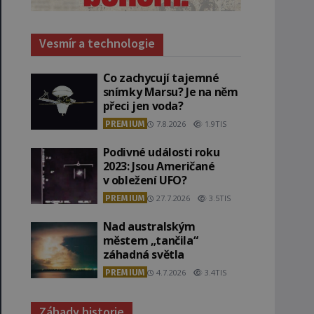
Vesmír a technologie
Co zachycují tajemné
snímky Marsu? Je na něm
přeci jen voda?
PREMIUM
7.8.2026
1.9TIS
Podivné události roku
2023: Jsou Američané
v obležení UFO?
PREMIUM
27.7.2026
3.5TIS
Nad australským
městem „tančila“
záhadná světla
PREMIUM
4.7.2026
3.4TIS
Záhady historie