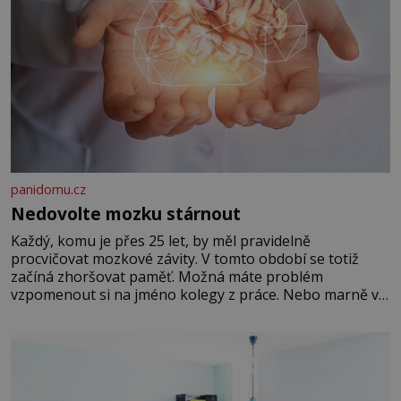
panidomu.cz
Nedovolte mozku stárnout
Každý, komu je přes 25 let, by měl pravidelně
procvičovat mozkové závity. V tomto období se totiž
začíná zhoršovat paměť. Možná máte problém
vzpomenout si na jméno kolegy z práce. Nebo marně v
paměti lovíte název knížky, kterou jste nedávno přečetli.
Je to opravdu tak, s věkem jako kdyby se paměť
rozhodla stávkovat. Cvičte