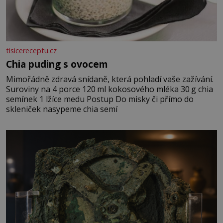
tisicereceptu.cz
Chia puding s ovocem
Mimořádně zdravá snídaně, která pohladí vaše zažívání.
Suroviny na 4 porce 120 ml kokosového mléka 30 g chia
semínek 1 lžíce medu Postup Do misky či přímo do
skleniček nasypeme chia semí