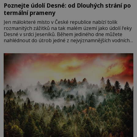
Poznejte údolí Desné: od Dlouhých strání po
termální prameny
Jen málokteré místo v České republice nabízí tolik
rozmanitých zážitků na tak malém území jako údolí řeky
Desné v srdci Jeseníků. Během jediného dne můžete
nahlédnout do útrob jedné z nejvýznamnějších vodních
elektráren v Evropě, vydat se na horské hřebeny, projet
se na koloběžce a den zakončit poznáváním památek ve
Velkých Losinách nebo v termálním