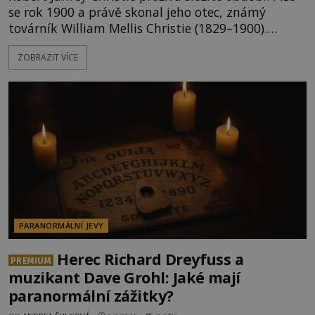
se rok 1900 a právě skonal jeho otec, známý
továrník William Mellis Christie (1829–1900).
Smutná událost je ale doprovázena ohromným
ZOBRAZIT VÍCE
dědictvím... Robertu připadne rodinné sídlo v
Torontu. Takový majetek skýtá řadu výhod, avšak
ta, na niž přijde Robert, by jen tak někoho
nenapadla. N
PARANORMÁLNÍ JEVY
Herec Richard Dreyfuss a
PREMIUM
muzikant Dave Grohl: Jaké mají
paranormální zážitky?