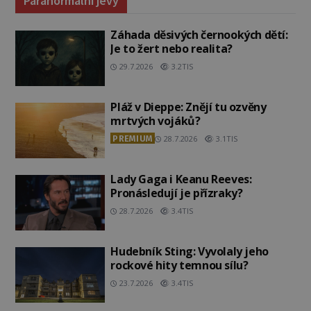
Paranormální jevy
Záhada děsivých černookých dětí:
Je to žert nebo realita?
29.7.2026
3.2TIS
Pláž v Dieppe: Znějí tu ozvěny
mrtvých vojáků?
PREMIUM
28.7.2026
3.1TIS
Lady Gaga i Keanu Reeves:
Pronásledují je přízraky?
28.7.2026
3.4TIS
Hudebník Sting: Vyvolaly jeho
rockové hity temnou sílu?
23.7.2026
3.4TIS