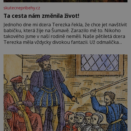
skutecnepribehy.cz
Ta cesta nám změnila život!
Jednoho dne mi dcera Terezka řekla, že chce jet navštívit
babičku, která žije na Šumavě. Zarazilo mě to. Nikoho
takového jsme v naší rodině neměli. Naše pětiletá dcera
Terezka měla vždycky divokou fantazii. Už odmalička
milovala svět pohádek. Každou chvilku mi říkala, že se jí
zdálo o jednorožcích, krásných princeznách, statečných
rytířích a létajících dracích.