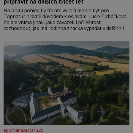
připravit na dalších třicet let
Na první pohled by třicáté výročí mohlo být pro
Topnatur hlavně důvodem k oslavám. Lucie Ticháčková
ho ale vnímá jinak, jako závazek i příležitost
rozhodnout, jak má rodinná značka vypadat v dalších l
epochanacestach.cz