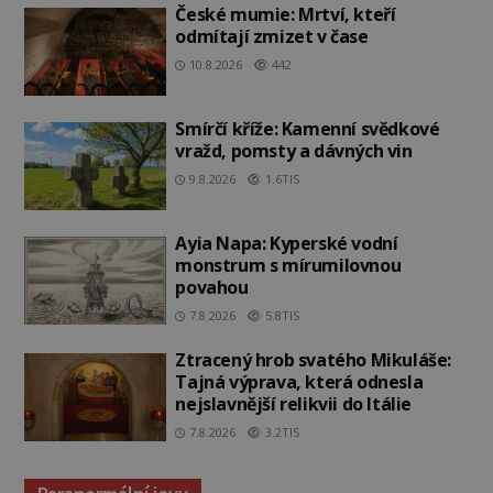
České mumie: Mrtví, kteří
odmítají zmizet v čase
10.8.2026
442
Smírčí kříže: Kamenní svědkové
vražd, pomsty a dávných vin
9.8.2026
1.6TIS
Ayia Napa: Kyperské vodní
monstrum s mírumilovnou
povahou
7.8.2026
5.8TIS
Ztracený hrob svatého Mikuláše:
Tajná výprava, která odnesla
nejslavnější relikvii do Itálie
7.8.2026
3.2TIS