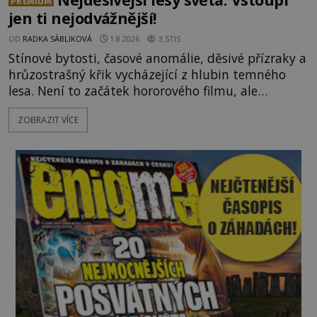
PREMIUM
jen ti nejodvážnější!
OD
RADKA SÁBLIKOVÁ
1.8.2026
3.5TIS
Stínové bytosti, časové anomálie, děsivé přízraky a
hrůzostrašný křik vycházející z hlubin temného
lesa. Není to začátek hororového filmu, ale
události, které popisují návštěvníci lesů, které jsou
ZOBRAZIT VÍCE
označovány jako nejděsivější na světě. Lidé bydlící
v jejich blízkosti se jim i za bílého dne obloukem
vyhýbají! Už jste o těchto lesích slyšeli? A odvážili
byste se je navštívit? [gallery ids="17