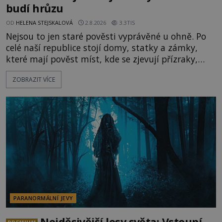
budí hrůzu
OD
HELENA STEJSKALOVÁ
2.8.2026
3.3TIS
Nejsou to jen staré pověsti vyprávěné u ohně. Po
celé naší republice stojí domy, statky a zámky,
které mají pověst míst, kde se zjevují přízraky,
ozývají nevysvětlitelné zvuky nebo se dějí podivné
ZOBRAZIT VÍCE
jevy. Zatímco historici většinou hledají racionální
vysvětlení, záhadologové upozorňují, že některé
lokality vykazují nápadně podobná svědectví po
celé generace. A právě tato opakující se svědectví
ud
PARANORMÁLNÍ JEVY
Nejděsivější lesy světa: Vstoupí