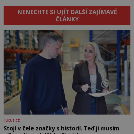
NENECHTE SI UJÍT DALŠÍ ZAJÍMAVÉ
ČLÁNKY
iluxus.cz
Stojí v čele značky s historií. Teď ji musím