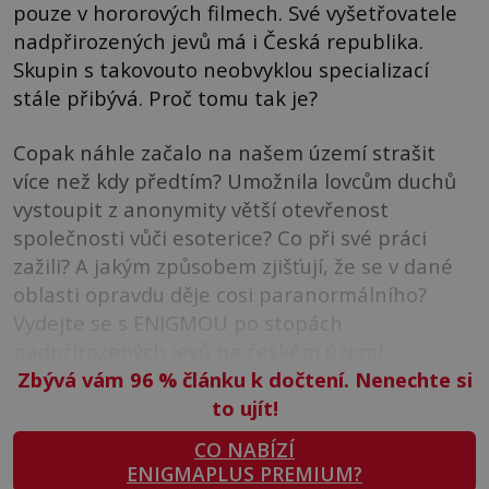
pouze v hororových filmech. Své vyšetřovatele
nadpřirozených jevů má i Česká republika.
Skupin s takovouto neobvyklou specializací
stále přibývá. Proč tomu tak je?
Copak náhle začalo na našem území strašit
více než kdy předtím? Umožnila lovcům duchů
vystoupit z anonymity větší otevřenost
společnosti vůči esoterice? Co při své práci
zažili? A jakým způsobem zjišťují, že se v dané
oblasti opravdu děje cosi paranormálního?
Vydejte se s ENIGMOU po stopách
nadpřirozených jevů na českém území.
Zbývá vám 96
%
článku k dočtení. Nenechte si
to ujít!
CO NABÍZÍ
ENIGMAPLUS PREMIUM?