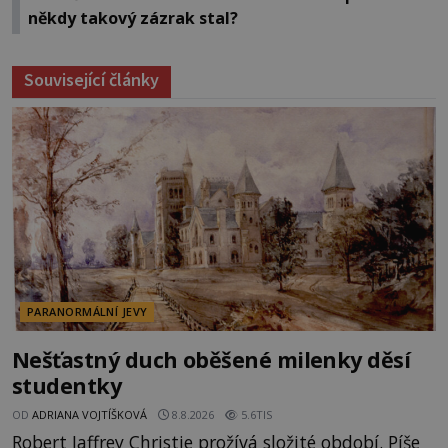
někdy takový zázrak stal?
Související články
PARANORMÁLNÍ JEVY
Nešťastný duch oběšené milenky děsí
studentky
OD
ADRIANA VOJTÍŠKOVÁ
8.8.2026
5.6TIS
Robert Jaffrey Christie prožívá složité období. Píše