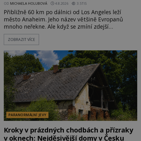
OD
MICHAELA HOLUBOVÁ
4.8.2026
3.5TIS
Přibližně 60 km po dálnici od Los Angeles leží
město Anaheim. Jeho název většině Evropanů
mnoho neřekne. Ale když se zmíní zdejší
Disneyland, je hned jasno. Zábavní park vyroste na
ZOBRAZIT VÍCE
poklidném místě bývalého sadu pomerančovníků.
Klid tu teď rozhodně nepanuje, park navštíví
kolem 17 000 000 zábavychtivých lidí ročně. A ač je
velká snaha to utajit, někteří z
PARANORMÁLNÍ JEVY
Kroky v prázdných chodbách a přízraky
v oknech: Nejděsivější domy v Česku