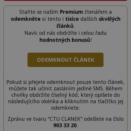
Staňte se naším
Premium
čtenářem a
odemkněte
si tento i
tisíce
dalších
skvělých
článků
.
Navíc od nás obdržíte i celou řadu
hodnotných bonusů
!
ODEMKNOUT ČLÁNEK
Pokud si přejete odemknout pouze tento článek,
můžete tak učinit zasláním jediné SMS. Během
chvilky obdržíte číselný kód, který opíšete do
následujícího okénka a kliknutím na tlačítko jej
odemknete.
Zprávu ve tvaru "CTU CLANEK" odešlete na číslo
903 33 20
.