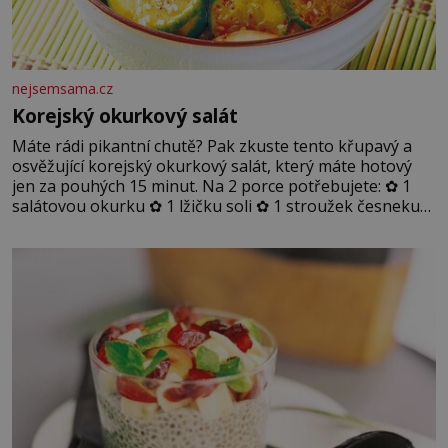
nejsemsama.cz
Korejský okurkový salát
Máte rádi pikantní chutě? Pak zkuste tento křupavý a
osvěžující korejský okurkový salát, který máte hotový
jen za pouhých 15 minut. Na 2 porce potřebujete: ✿ 1
salátovou okurku ✿ 1 lžičku soli ✿ 1 stroužek česneku
✿ 1 lžíci sójové omáčky ✿ 1 lžíci rýžového octa ✿ 1 lžičku
sezamového oleje ✿ 1 lžičku chilli ✿ 1 lžičku cukru ✿ 1
jarní cibulku ✿ 1 lžíci sezamových semínek