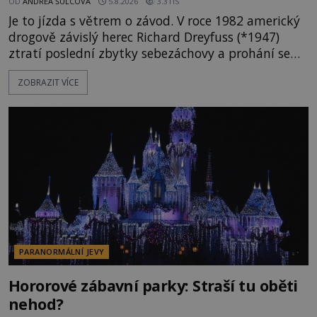
OD
ANDREA ŠULCOVÁ
5.8.2026
3.3TIS
Je to jízda s větrem o závod. V roce 1982 americký
drogově závislý herec Richard Dreyfuss (*1947)
ztratí poslední zbytky sebezáchovy a prohání se
po silnicích ve svém mercedesu jako utržený ze
ZOBRAZIT VÍCE
řetězu. Vše vyvrcholí katastrofou, když to Dreyfuss
napálí v plné rychlosti do stromu! Policie ve vraku
následně nalezne schovaný kokain. Tímto
momentem se slavnému
PARANORMÁLNÍ JEVY
Hororové zábavní parky: Straší tu oběti
nehod?