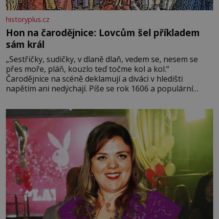
historyplus.cz
Hon na čarodějnice: Lovcům šel příkladem
sám král
„Sestřičky, sudičky, v dlaně dlaň, vedem se, nesem se
přes moře, pláň, kouzlo teď točme kol a kol.“
Čarodějnice na scéně deklamují a diváci v hledišti
napětím ani nedýchají. Píše se rok 1606 a populární
anglický dramatik William Shakespeare uvádí svou
Tragédii o Macbethovi. Napsal ji pro krále Jakuba I., jenž
v roce 1603 vystřídal