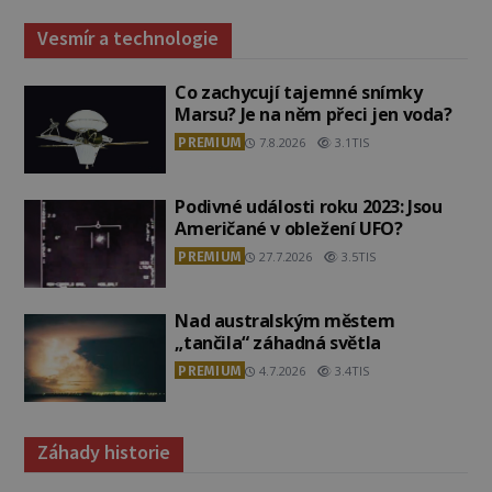
Vesmír a technologie
Co zachycují tajemné snímky
Marsu? Je na něm přeci jen voda?
PREMIUM
7.8.2026
3.1TIS
Podivné události roku 2023: Jsou
Američané v obležení UFO?
PREMIUM
27.7.2026
3.5TIS
Nad australským městem
„tančila“ záhadná světla
PREMIUM
4.7.2026
3.4TIS
Záhady historie