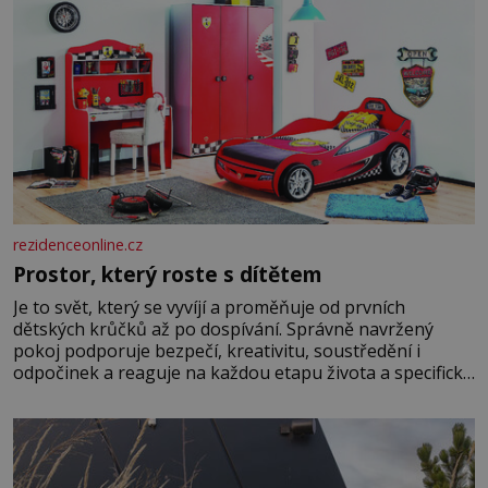
rezidenceonline.cz
Prostor, který roste s dítětem
Je to svět, který se vyvíjí a proměňuje od prvních
dětských krůčků až po dospívání. Správně navržený
pokoj podporuje bezpečí, kreativitu, soustředění i
odpočinek a reaguje na každou etapu života a specifické
potřeby dítěte. Pro nejmenší je klíčová jednoduchost,
měkkost a bezpečí, proto by pokoj miminka měl působit
především klidně a útulně. Předškolní věk je