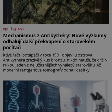
epochaplus.cz
Mechanismus z Antikythéry: Nové výzkumy
odhalují další překvapení o starověkém
počítači
Když řečtí potápěči v roce 1901 objeví u ostrova
Antikythéra zrezivělý kus bronzu, nikdo netuší, že drží v
rukou jeden z nejúžasnějších vynálezů starověku. Až
moderní rentgenové tomografy odhalí desítky
ozubených kol ukrytých uvnitř. Mechanismus z
Antikythéry je dnes považován za nejstarší známý
analogový počítač na světě. Přesto ani po více než sto
letech výzkumu