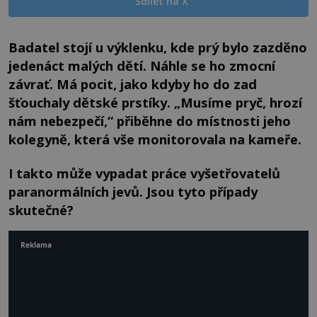
Sdílet na X
Badatel stojí u výklenku, kde prý bylo zazděno
jedenáct malých dětí. Náhle se ho zmocní
závrať. Má pocit, jako kdyby ho do zad
šťouchaly dětské prstíky. „Musíme pryč, hrozí
nám nebezpečí,“ přiběhne do místnosti jeho
kolegyně, která vše monitorovala na kameře.
I takto může vypadat práce vyšetřovatelů
paranormálních jevů. Jsou tyto případy
skutečné?
Reklama