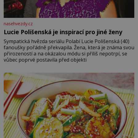
nasehvezdy.cz
Lucie Polišenská je inspirací pro jiné ženy
Sympatická hvězda seriálu Polabí Lucie Polišenská (40)
fanoušky pořádně překvapila. Žena, která je známa svou
přirozeností a na okázalou módu si příliš nepotrpí, se
vůbec poprvé postavila před objekti