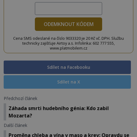
ODEMKNOUT KÓDEM
Cena SMS odeslané na číslo 9033320 je 20 Kč vč. DPH. Službu
technicky zajišťuje Airtoy a.s. Infolinka: 602 777 555,
www.platmobilem.cz
Sdílet na Facebooku
Sdílet na X
Předchozí článek
Záhada smrti hudebního génia: Kdo zabil
Mozarta?
Další článek
Proměna chleba a vína v maso a krev: Opravdu se