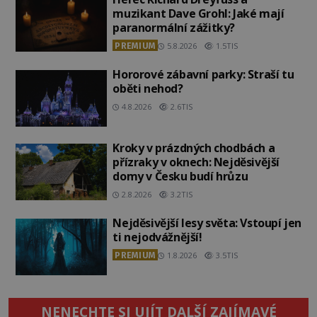
muzikant Dave Grohl: Jaké mají
paranormální zážitky?
PREMIUM
5.8.2026
1.5TIS
Hororové zábavní parky: Straší tu
oběti nehod?
4.8.2026
2.6TIS
Kroky v prázdných chodbách a
přízraky v oknech: Nejděsivější
domy v Česku budí hrůzu
2.8.2026
3.2TIS
Nejděsivější lesy světa: Vstoupí jen
ti nejodvážnější!
PREMIUM
1.8.2026
3.5TIS
NENECHTE SI UJÍT DALŠÍ ZAJÍMAVÉ