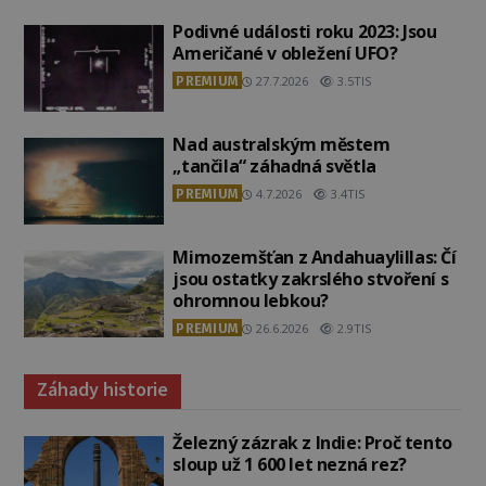
Podivné události roku 2023: Jsou
Američané v obležení UFO?
PREMIUM
27.7.2026
3.5TIS
Nad australským městem
„tančila“ záhadná světla
PREMIUM
4.7.2026
3.4TIS
Mimozemšťan z Andahuaylillas: Čí
jsou ostatky zakrslého stvoření s
ohromnou lebkou?
PREMIUM
26.6.2026
2.9TIS
Záhady historie
Železný zázrak z Indie: Proč tento
sloup už 1 600 let nezná rez?