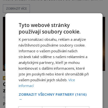
doopravdy představuje bůh, jemuž Římané říkají
ZOBRAZIT VÍCE
Bakchus? Mytologický příběh řeckého boha
Dionýsa není zrovna idylická pohádka. Bůh Zeus jej
zplodí se svou milenkou Semelou, což Diova žena
Tyto webové stránky
Héra nemůže nechat b
používají soubory cookie.
K personalizaci obsahu, reklam a analýze
návštěvnosti používáme soubory cookie.
Informace o vašem používání našich
stránek také sdílíme s našimi reklamními a
analytickými partnery, kteří je mohou
NÁBOŽENSTVÍ A OKULTISMUS
kombinovat s dalšími informacemi, které
jste jim poskytli nebo které shromáždili při
Abramelinova magická kniha:
PREMIUM
vašem používání jejich služeb.
Více
Obsahuje mocná kabalistická
informací
zaříkávadla?
ZOBRAZIT VŠECHNY PARTNERY
(1616)
OD
ANDREA ŠULCOVÁ
22.7.2026
3.5TIS
→
Prostorná studovna židovského vzdělance