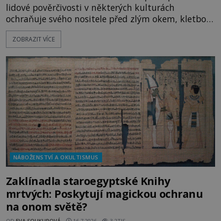
lidové pověrčivosti v některých kulturách
ochraňuje svého nositele před zlým okem, kletbou,
která může přivodit neštěstí či nemoc. S tímto
ZOBRAZIT VÍCE
nenápadným symbolem magické ochrany lze
občas spatřit i různé celebrity včetně Madonny
nebo Leonarda DiCapria. Na Blízkém východě a v
židovských komunitách po celém světě, je
NÁBOŽENSTVÍ A OKULTISMUS
Zaklínadla staroegyptské Knihy
mrtvých: Poskytují magickou ochranu
na onom světě?
OD
EVA SOUKUPOVÁ
16.7.2026
3.2TIS