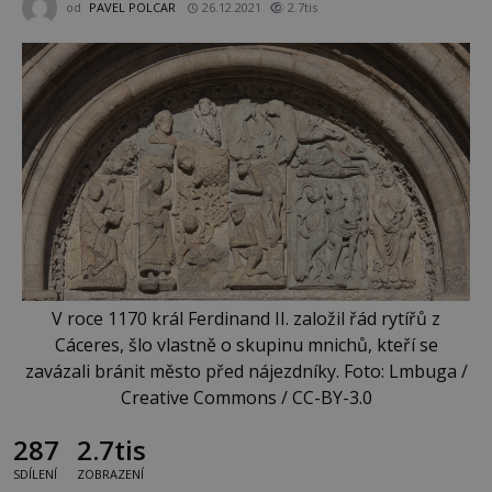
od
PAVEL POLCAR
26.12.2021
2.7tis
V roce 1170 král Ferdinand II. založil řád rytířů z
Cáceres, šlo vlastně o skupinu mnichů, kteří se
zavázali bránit město před nájezdníky. Foto: Lmbuga /
Creative Commons / CC-BY-3.0
287
2.7tis
SDÍLENÍ
ZOBRAZENÍ