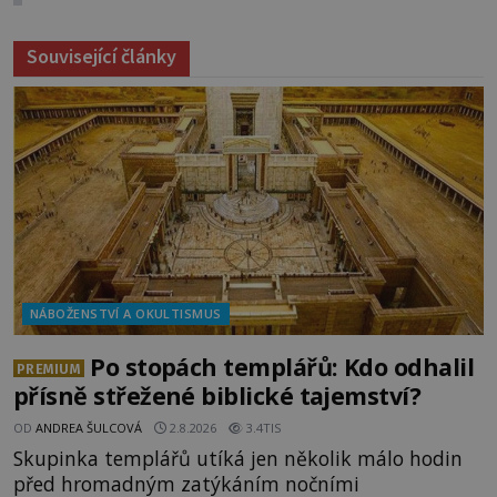
Související články
NÁBOŽENSTVÍ A OKULTISMUS
Po stopách templářů: Kdo odhalil
PREMIUM
přísně střežené biblické tajemství?
OD
ANDREA ŠULCOVÁ
2.8.2026
3.4TIS
Skupinka templářů utíká jen několik málo hodin
před hromadným zatýkáním nočními