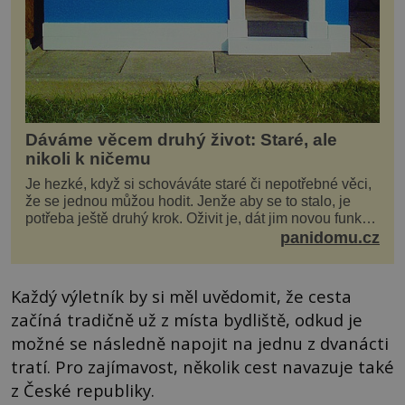
Dáváme věcem druhý život: Staré, ale
nikoli k ničemu
Je hezké, když si schováváte staré či nepotřebné věci,
že se jednou můžou hodit. Jenže aby se to stalo, je
potřeba ještě druhý krok. Oživit je, dát jim novou funkci
a obvykle jim také dopřát zkrášlova...
panidomu.cz
Každý výletník by si měl uvědomit, že cesta
začíná tradičně už z místa bydliště, odkud je
možné se následně napojit na jednu z dvanácti
tratí. Pro zajímavost, několik cest navazuje také
z České republiky.