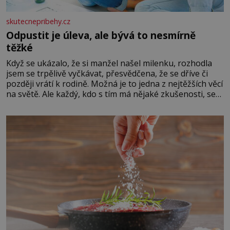
skutecnepribehy.cz
Odpustit je úleva, ale bývá to nesmírně
těžké
Když se ukázalo, že si manžel našel milenku, rozhodla
jsem se trpělivě vyčkávat, přesvědčena, že se dříve či
později vrátí k rodině. Možná je to jedna z nejtěžších věcí
na světě. Ale každý, kdo s tím má nějaké zkušenosti, se
zapřísahá, že pokud odpustíte, znatelně se vám uleví.
Když se ke mně doneslo, že si manžel pořídil milenku,