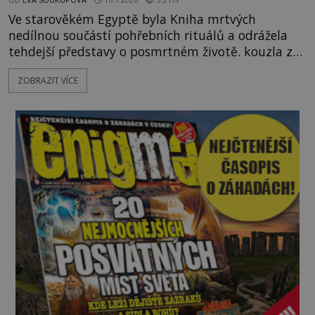
Ve starověkém Egyptě byla Kniha mrtvých
nedílnou součástí pohřebních rituálů a odrážela
tehdejší představy o posmrtném životě. kouzla z
této knihy sloužila výhradně zesnulým. K čemu
ZOBRAZIT VÍCE
mohli mrtví potřebovat magii? V roce 2023
oznámilo egyptské Ministerstvo turismu a
starožitností neobyčejný nález. Archeologové v
nově odkryté nekropoli v oblasti Tuna al-Geb