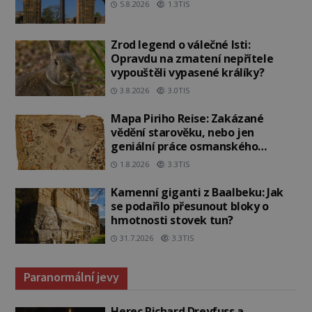
5.8.2026
1.3TIS
Zrod legend o válečné lsti:
Opravdu na zmatení nepřítele
vypouštěli vypasené králíky?
3.8.2026
3.0TIS
Mapa Piriho Reise: Zakázané
vědění starověku, nebo jen
geniální práce osmanského
admirála?
1.8.2026
3.3TIS
Kamenní giganti z Baalbeku: Jak
se podařilo přesunout bloky o
hmotnosti stovek tun?
31.7.2026
3.3TIS
Paranormální jevy
Herec Richard Dreyfuss a