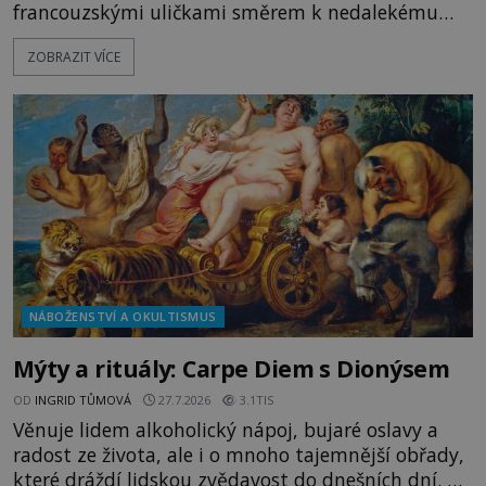
francouzskými uličkami směrem k nedalekému
přístavu. Jeden z nich má přes ramena ranec s
ZOBRAZIT VÍCE
tajemným obsahem. Kapitán lodi už na ně čeká.
„Dejte to do podpalubí a připravte se. Za chvíli
vyplouváme,“ sdělí jim. „Kam máme namířeno,
kapitáne?“ zeptá se ho jeden z templářů. „Do Sk
NÁBOŽENSTVÍ A OKULTISMUS
Mýty a rituály: Carpe Diem s Dionýsem
OD
INGRID TŮMOVÁ
27.7.2026
3.1TIS
Věnuje lidem alkoholický nápoj, bujaré oslavy a
radost ze života, ale i o mnoho tajemnější obřady,
které dráždí lidskou zvědavost do dnešních dní. Co