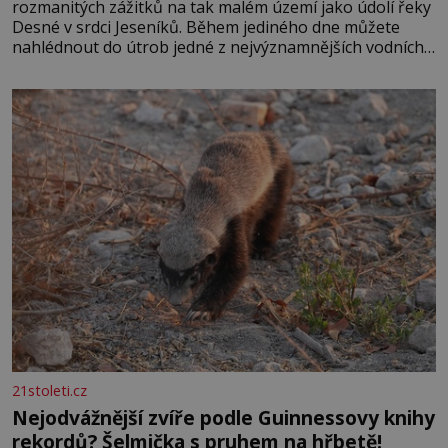
rozmanitých zážitků na tak malém území jako údolí řeky
Desné v srdci Jeseníků. Během jediného dne můžete
nahlédnout do útrob jedné z nejvýznamnějších vodních
elektráren v Evropě, vydat se na horské hřebeny, projet
se na koloběžce a den zakončit poznáváním památek ve
Velkých Losinách nebo v termálním
21stoleti.cz
Nejodvážnější zvíře podle Guinnessovy knihy
rekordů? Šelmička s pruhem na hřbetě!