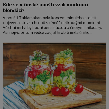
Kde se v čínské poušti vzali modroocí
blonďáci?
V poušti Taklamakan byla koncem minulého století
objevena stovka hrobů s téměř netknutými mumiemi.
Všichni mrtví byli pohřbeni s úctou a četnými milodary.
Asi nejvíc přitom vědce zaujal hrob tříměsíčního
chlapečka s modrou filcovou čapkou, z níž se draly
blonďaté vlásky. Fakt, že jsou těla dávných lidí nesmírně
dobře zachovalá, přičítají odborníci zdejším klimatickým
podmínkám. Sucho, prosolené písky a extrémně