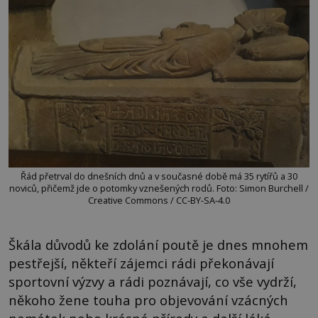
Řád přetrval do dnešních dnů a v současné době má 35 rytířů a 30
noviců, přičemž jde o potomky vznešených rodů. Foto: Simon Burchell /
Creative Commons / CC-BY-SA-4.0
Škála důvodů ke zdolání poutě je dnes mnohem
pestřejší, někteří zájemci rádi překonávají
sportovní výzvy a rádi poznávají, co vše vydrží,
někoho žene touha pro objevování vzácných