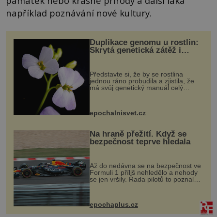
památek nebo krásné přírody a další láká
například poznávání nové kultury.
Duplikace genomu u rostlin:
Skrytá genetická zátěž i
evoluční výhoda
Představte si, že by se rostlina
jednou ráno probudila a zjistila, že
má svůj genetický manuál celý
dvakrát. Přesně to se občas v
přírodě stane – a podle nového
výzkumu to může být pro druhy
epochalnisvet.cz
vstupenka...
Na hraně přežití. Když se
bezpečnost teprve hledala
Až do nedávna se na bezpečnost ve
Formuli 1 příliš nehledělo a nehody
se jen vršily. Řada pilotů to poznala
na vlastní kůži, často s trvalými
následky nebo bohužel i ztrátou
života. Dnes nepochopiteln...
epochaplus.cz