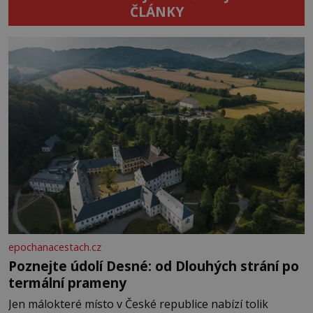
ČLÁNKY
epochanacestach.cz
Poznejte údolí Desné: od Dlouhých strání po
termální prameny
Jen málokteré místo v České republice nabízí tolik