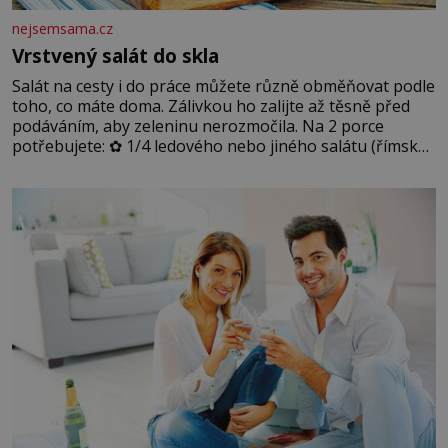
nejsemsama.cz
Vrstvený salát do skla
Salát na cesty i do práce můžete různě obměňovat podle
toho, co máte doma. Zálivkou ho zalijte až těsně před
podáváním, aby zeleninu nerozmočila. Na 2 porce
potřebujete: ✿ 1/4 ledového nebo jiného salátu (římský
salát, polníček…) ✿ 1 malá konzerva kukuřice ✿ ½
okurky ✿ 2 rajčata Zálivka: ✿ 4 lžíce olivového oleje ✿ 1
lžíci citronové šťávy ✿ ½ stroužku