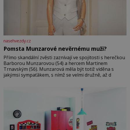
nasehvezdy.cz
Pomsta Munzarové nevěrnému muži?
Přímo skandální zvěsti zaznívají ve spojitosti s herečkou
Barborou Munzarovou (54) a hercem Martinem
Trnavským (56). Munzarová měla být totiž viděna s
jakýmsi sympaťákem, s nímž se velmi družně, až d