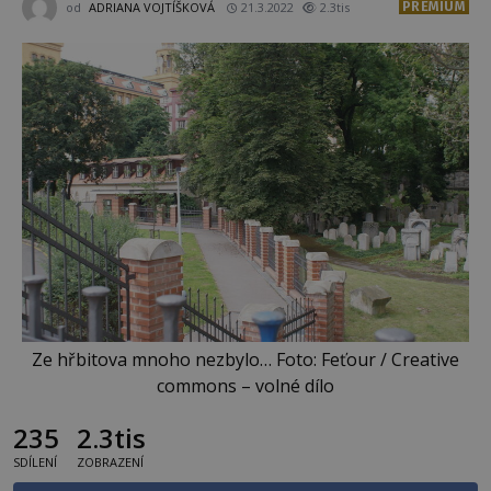
PREMIUM
od
ADRIANA VOJTÍŠKOVÁ
21.3.2022
2.3tis
Ze hřbitova mnoho nezbylo… Foto: Feťour / Creative
commons – volné dílo
235
2.3tis
SDÍLENÍ
ZOBRAZENÍ