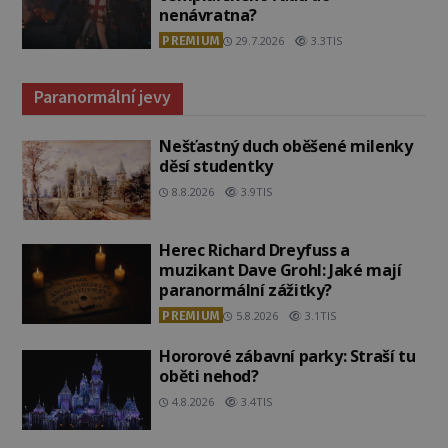
nenávratna?
PREMIUM
29.7.2026
3.3TIS
Paranormální jevy
Nešťastný duch oběšené milenky
děsí studentky
8.8.2026
3.9TIS
Herec Richard Dreyfuss a
muzikant Dave Grohl: Jaké mají
paranormální zážitky?
PREMIUM
5.8.2026
3.1TIS
Hororové zábavní parky: Straší tu
oběti nehod?
4.8.2026
3.4TIS