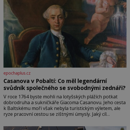
epochaplus.cz
Casanova v Pobaltí: Co měl legendární
svůdník společného se svobodnými zednáři?
V roce 1764 byste mohli na lotyšských plážích potkat
dobrodruha a sukničkáře Giacoma Casanovu. Jeho cesta
k Baltskému moři však nebyla turistickým výletem, ale
ryze pracovní cestou se zištnými úmysly. Jaký cíl
Casanova sledoval, když se například procházel uličkami
lotyšské Rigy? Casanova v Pobaltí kontaktoval tamní