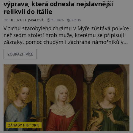
výprava, která odnesla nejslavnější
relikvii do Itálie
OD
HELENA STEJSKALOVÁ
7.8.2026
2.2TIS
V tichu starobylého chrámu v Myře zůstává po více
než sedm století hrob muže, kterému se připisují
zázraky, pomoc chudým i záchrana námořníků v
bouřích. Pak ale přichází rok 1087 a klidné místo
ZOBRAZIT VÍCE
se mění v dějiště podivné noční výpravy. Skupina
italských námořníků otevírá hrob svatého
Mikuláše a odváží jeho ostatky přes moře do Bari.
Je to zbožná záchrana před nebezpečím, nebo
promyšlená krádež,
ZÁHADY HISTORIE