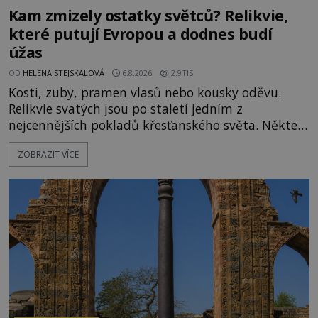
Kam zmizely ostatky světců? Relikvie,
které putují Evropou a dodnes budí
úžas
OD
HELENA STEJSKALOVÁ
6.8.2026
2.9TIS
Kosti, zuby, pramen vlasů nebo kousky oděvu.
Relikvie svatých jsou po staletí jedním z
nejcennějších pokladů křesťanského světa. Některé
mají pečlivě doloženou historii, jiné provází
ZOBRAZIT VÍCE
záhady, krádeže i nečekané objevy. Jejich osudy
připomínají dobrodružné romány, přesto se opírají
o skutečné historické události. Ve středověké
Evropě mají relikvie mimořádnou hodnotu. Nejsou
jen předmětem úcty