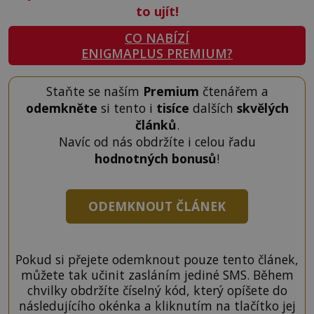
to ujít!
CO NABÍZÍ
ENIGMAPLUS PREMIUM?
Staňte se naším
Premium
čtenářem a
odemkněte
si tento i
tisíce
dalších
skvělých
článků
.
Navíc od nás obdržíte i celou řadu
hodnotných bonusů
!
ODEMKNOUT ČLÁNEK
Pokud si přejete odemknout pouze tento článek,
můžete tak učinit zasláním jediné SMS. Během
chvilky obdržíte číselný kód, který opíšete do
následujícího okénka a kliknutím na tlačítko jej