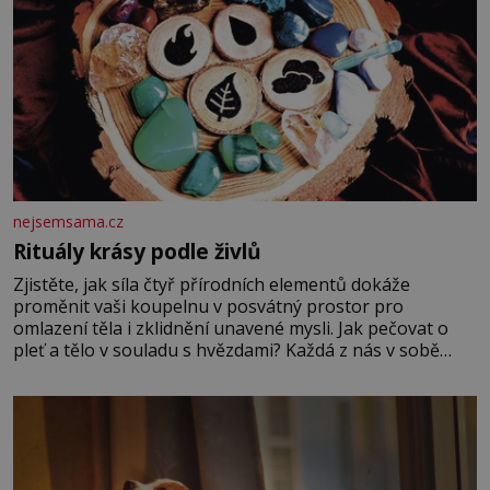
nejsemsama.cz
Rituály krásy podle živlů
Zjistěte, jak síla čtyř přírodních elementů dokáže
proměnit vaši koupelnu v posvátný prostor pro
omlazení těla i zklidnění unavené mysli. Jak pečovat o
pleť a tělo v souladu s hvězdami? Každá z nás v sobě
nese otisk vesmíru, který se projevuje nejen v naší
povaze, ale i v potřebách naší pokožky. Ohnivá znamení
Ženy narozené ve znamení Berana, Lva a Střelce v sobě
nesou žár, odvahu a neutuchající elán. Vaše