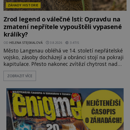
ZÁHADY HISTORIE
Zrod legend o válečné lsti: Opravdu na
zmatení nepřítele vypouštěli vypasené
králíky?
OD
HELENA STEJSKALOVÁ
3.8.2026
3.4TIS
Město Langenau obléhá ve 14. století nepřátelské
vojsko, zásoby docházejí a obránci stojí na pokraji
kapitulace. Přesto nakonec zvítězí chytrost nad
hrubou silou. Podle staré německé legendy vypustí
ZOBRAZIT VÍCE
obyvatelé za hradby dobře živeného králíka, aby
nepřítele přesvědčili, že uvnitř města je jídla stále
dost. Čas pracuje pro obléhatele. Ve městě ubývají
zásoby a každý den znamená další porci strádá