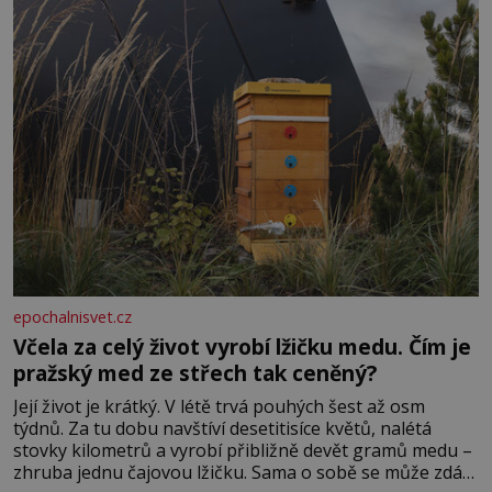
zednářské lóže. Nebyl v této oblasti žádným nováčkem,
protože do zednářské
epochalnisvet.cz
Včela za celý život vyrobí lžičku medu. Čím je
pražský med ze střech tak ceněný?
Její život je krátký. V létě trvá pouhých šest až osm
týdnů. Za tu dobu navštíví desetitisíce květů, nalétá
stovky kilometrů a vyrobí přibližně devět gramů medu –
zhruba jednu čajovou lžičku. Sama o sobě se může zdát