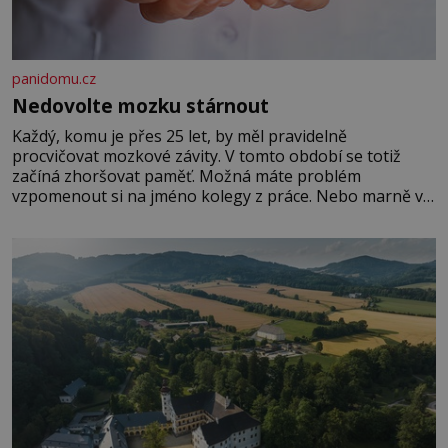
panidomu.cz
Nedovolte mozku stárnout
Každý, komu je přes 25 let, by měl pravidelně
procvičovat mozkové závity. V tomto období se totiž
začíná zhoršovat paměť. Možná máte problém
vzpomenout si na jméno kolegy z práce. Nebo marně v
paměti lovíte název knížky, kterou jste nedávno přečetli.
Je to opravdu tak, s věkem jako kdyby se paměť
rozhodla stávkovat. Cvičte