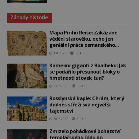
Záhady historie
Mapa Piriho Reise: Zakázané
vědění starověku, nebo jen
geniální práce osmanského
admirála?
1.8.2026
3.3TIS
Kamenní giganti z Baalbeku: Jak
se podařilo přesunout bloky o
hmotnosti stovek tun?
31.7.2026
3.3TIS
Rosslynská kaple: Chrám, který
dodnes střeží svá největší
tajemství
30.7.2026
3.5TIS
Zmizelo pohádkové bohatství
templářského řádu do