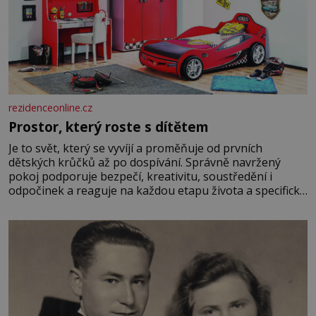
rezidenceonline.cz
Prostor, který roste s dítětem
Je to svět, který se vyvíjí a proměňuje od prvních
dětských krůčků až po dospívání. Správně navržený
pokoj podporuje bezpečí, kreativitu, soustředění i
odpočinek a reaguje na každou etapu života a specifické
potřeby dítěte. Pro nejmenší je klíčová jednoduchost,
měkkost a bezpečí, proto by pokoj miminka měl působit
především klidně a útulně. Předškolní věk je