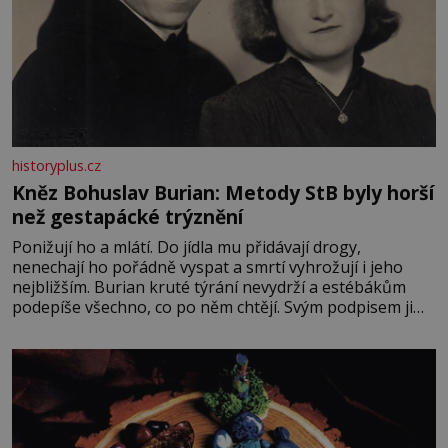
historyplus.cz
Kněz Bohuslav Burian: Metody StB byly horší
než gestapácké trýznění
Ponižují ho a mlátí. Do jídla mu přidávají drogy,
nenechají ho pořádně vyspat a smrtí vyhrožují i jeho
nejbližším. Burian kruté týrání nevydrží a estébákům
podepíše všechno, co po něm chtějí. Svým podpisem jim
potvrdí také to, že na něj během výslechů nikdo nevyvíjel
fyzický ani psychický nátlak. Syn brněnského řezníka
chce být knězem a