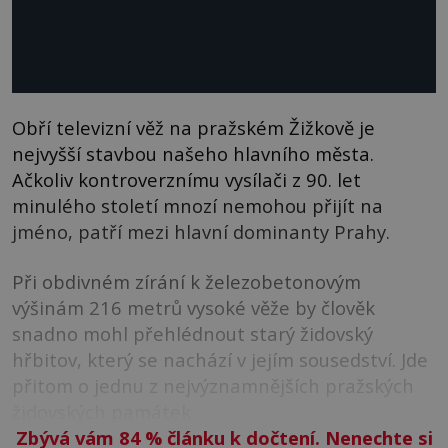
Obří televizní věž na pražském Žižkově je
nejvyšší stavbou našeho hlavního města.
Ačkoliv kontroverznímu vysílači z 90. let
minulého století mnozí nemohou přijít na
jméno, patří mezi hlavní dominanty Prahy.
Při obdivném zírání k železobetonovým
výšinám 216 metrů vysoké věže by člověk
snadno mohl přehlédnout starý židovský
hřbitov, který se nachází v jejím sousedství. Jde
přitom o jednu z nejvýznamnějších pražských
židovských památek.
Zbývá vám 84
%
článku k dočtení. Nenechte si