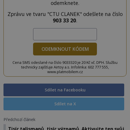
odemknete.
Zprávu ve tvaru "CTU CLANEK" odešlete na číslo
903 33 20
.
ODEMKNOUT KÓDEM
Cena SMS odeslané na číslo 9033320 je 20 Kč vč. DPH. Službu
technicky zajišťuje Airtoy a.s. Infolinka: 602 777 555,
www.platmobilem.cz
Sdílet na Facebooku
Sdílet na X
Předchozí článek
Tisíc talismanů, tisíc významů. Aktivujte ten svůj