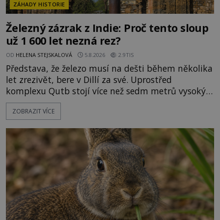
ZÁHADY HISTORIE
Železný zázrak z Indie: Proč tento sloup
už 1 600 let nezná rez?
OD
HELENA STEJSKALOVÁ
5.8.2026
2.9TIS
Představa, že železo musí na dešti během několika
let zrezivět, bere v Dillí za své. Uprostřed
komplexu Qutb stojí více než sedm metrů vysoký
železný sloup, který už přibližně 1 600 let odolává
ZOBRAZIT VÍCE
počasí s jen nepatrnými stopami koroze. Jeho
mimořádná trvanlivost dlouho živí legendy o
ztracených technologiích či tajemných
materiálech. Moderní metalurgie však ukazuje, že
skutečné vysvětlení je ješt