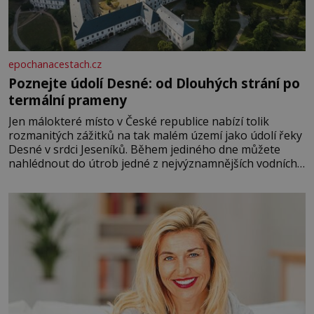
epochanacestach.cz
Poznejte údolí Desné: od Dlouhých strání po
termální prameny
Jen málokteré místo v České republice nabízí tolik
rozmanitých zážitků na tak malém území jako údolí řeky
Desné v srdci Jeseníků. Během jediného dne můžete
nahlédnout do útrob jedné z nejvýznamnějších vodních
elektráren v Evropě, vydat se na horské hřebeny, projet
se na koloběžce a den zakončit poznáváním památek ve
Velkých Losinách nebo v termálním