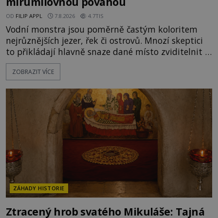
mírumilovnou povahou
OD
FILIP APPL
7.8.2026
4.7TIS
Vodní monstra jsou poměrně častým koloritem
nejrůznějších jezer, řek či ostrovů. Mnozí skeptici
to přikládají hlavně snaze dané místo zviditelnit a
přitáhnout k němu pozornost záhadám
ZOBRAZIT VÍCE
nakloněných turistů. Je to také případ kyperského
tvora jménem Ayia Napa? Nebo se může za
legendami o něm ukrývat nějaký pravdivý základ?
V blízkosti Mysu Greco, jak se přez
ZÁHADY HISTORIE
Ztracený hrob svatého Mikuláše: Tajná