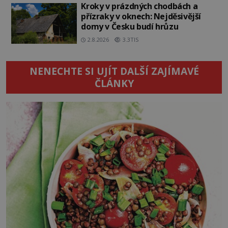
Kroky v prázdných chodbách a
přízraky v oknech: Nejděsivější
domy v Česku budí hrůzu
2.8.2026
3.3TIS
NENECHTE SI UJÍT DALŠÍ ZAJÍMAVÉ
ČLÁNKY