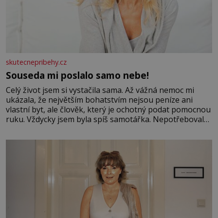
skutecnepribehy.cz
Souseda mi poslalo samo nebe!
Celý život jsem si vystačila sama. Až vážná nemoc mi
ukázala, že největším bohatstvím nejsou peníze ani
vlastní byt, ale člověk, který je ochotný podat pomocnou
ruku. Vždycky jsem byla spíš samotářka. Nepotřebovala
jsem kolem sebe partu kamarádek ani partnera. Stačily
mi knihy, práce a hlavně klid. Hned po studiích jsem
odešla z rodného města,