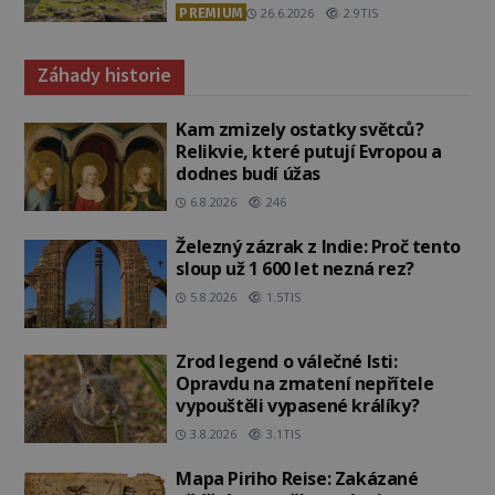
PREMIUM
26.6.2026
2.9TIS
Záhady historie
Kam zmizely ostatky světců?
Relikvie, které putují Evropou a
dodnes budí úžas
6.8.2026
246
Železný zázrak z Indie: Proč tento
sloup už 1 600 let nezná rez?
5.8.2026
1.5TIS
Zrod legend o válečné lsti:
Opravdu na zmatení nepřítele
vypouštěli vypasené králíky?
3.8.2026
3.1TIS
Mapa Piriho Reise: Zakázané