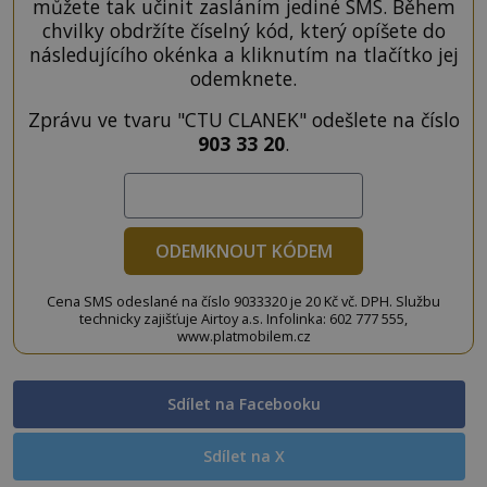
můžete tak učinit zasláním jediné SMS. Během
chvilky obdržíte číselný kód, který opíšete do
následujícího okénka a kliknutím na tlačítko jej
odemknete.
Zprávu ve tvaru "CTU CLANEK" odešlete na číslo
903 33 20
.
ODEMKNOUT KÓDEM
Cena SMS odeslané na číslo 9033320 je 20 Kč vč. DPH. Službu
technicky zajišťuje Airtoy a.s. Infolinka: 602 777 555,
www.platmobilem.cz
Sdílet na Facebooku
Sdílet na X