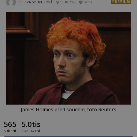
PREMIUM
od
EVA SOUKUPOVÁ
13.10.2020
5.0tis
James Holmes před soudem, foto Reuters
565
5.0tis
SDÍLENÍ
ZOBRAZENÍ