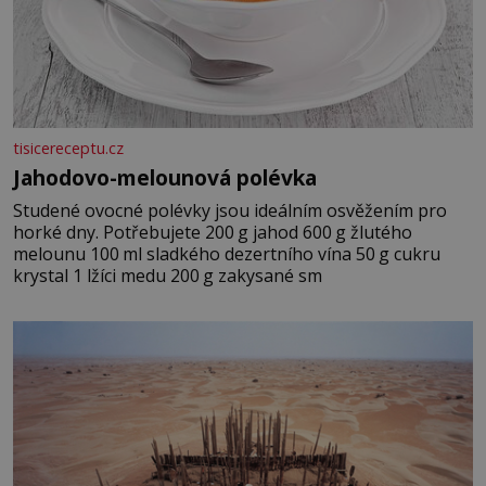
tisicereceptu.cz
Jahodovo-melounová polévka
Studené ovocné polévky jsou ideálním osvěžením pro
horké dny. Potřebujete 200 g jahod 600 g žlutého
melounu 100 ml sladkého dezertního vína 50 g cukru
krystal 1 lžíci medu 200 g zakysané sm