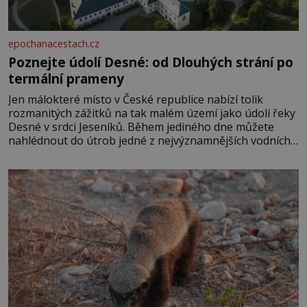
epochanacestach.cz
Poznejte údolí Desné: od Dlouhých strání po
termální prameny
Jen málokteré místo v České republice nabízí tolik
rozmanitých zážitků na tak malém území jako údolí řeky
Desné v srdci Jeseníků. Během jediného dne můžete
nahlédnout do útrob jedné z nejvýznamnějších vodních
elektráren v Evropě, vydat se na horské hřebeny, projet
se na koloběžce a den zakončit poznáváním památek ve
Velkých Losinách nebo v termálním