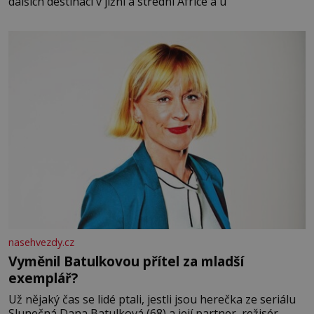
dalších destinací v jižní a střední Africe a u
nasehvezdy.cz
Vyměnil Batulkovou přítel za mladší
exemplář?
Už nějaký čas se lidé ptali, jestli jsou herečka ze seriálu
Slunečná Dana Batulková (68) a její partner, režisér