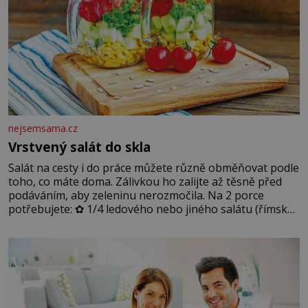
nejsemsama.cz
Vrstvený salát do skla
Salát na cesty i do práce můžete různě obměňovat podle
toho, co máte doma. Zálivkou ho zalijte až těsně před
podáváním, aby zeleninu nerozmočila. Na 2 porce
potřebujete: ✿ 1/4 ledového nebo jiného salátu (římský
salát, polníček…) ✿ 1 malá konzerva kukuřice ✿ ½
okurky ✿ 2 rajčata Zálivka: ✿ 4 lžíce olivového oleje ✿ 1
lžíci citronové šťávy ✿ ½ stroužku