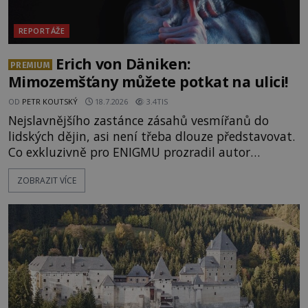
REPORTÁŽE
Erich von Däniken:
PREMIUM
Mimozemšťany můžete potkat na ulici!
OD
PETR KOUTSKÝ
18.7.2026
3.4TIS
Nejslavnějšího zastánce zásahů vesmířanů do
lidských dějin, asi není třeba dlouze představovat.
Co exkluzivně pro ENIGMU prozradil autor
Vzpomínek na budoucnost, švýcarský badatel
ZOBRAZIT VÍCE
Erich von Däniken? Orbitální stanice Viking 1
přelétá na oběžné dráze nad rudou planetou. Když
je umělá družice od povrchu Marsu vzdálena asi
1873 kilometrů, nachá