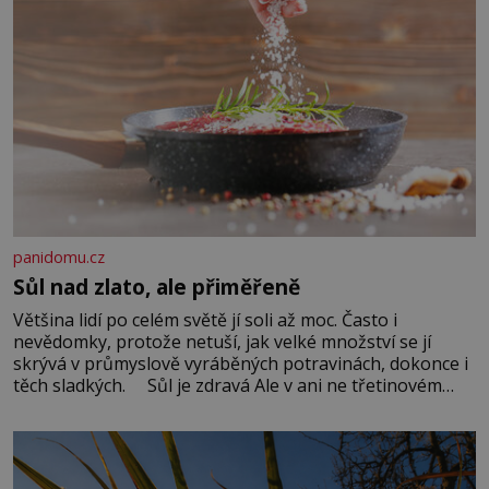
panidomu.cz
Sůl nad zlato, ale přiměřeně
Většina lidí po celém světě jí soli až moc. Často i
nevědomky, protože netuší, jak velké množství se jí
skrývá v průmyslově vyráběných potravinách, dokonce i
těch sladkých. Sůl je zdravá Ale v ani ne třetinovém
množství, než je pro většinu populace běžné. Její
základní složky– sodík a chlór – jsou zásadní pro
správné hospodaření