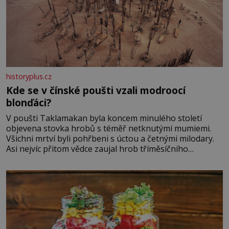
historyplus.cz
Kde se v čínské poušti vzali modroocí
blonďáci?
V poušti Taklamakan byla koncem minulého století
objevena stovka hrobů s téměř netknutými mumiemi.
Všichni mrtví byli pohřbeni s úctou a četnými milodary.
Asi nejvíc přitom vědce zaujal hrob tříměsíčního
chlapečka s modrou filcovou čapkou, z níž se draly
blonďaté vlásky. Fakt, že jsou těla dávných lidí nesmírně
dobře zachovalá, přičítají odborníci zdejším klimatickým
podmínkám. Sucho, prosolené písky a extrémně