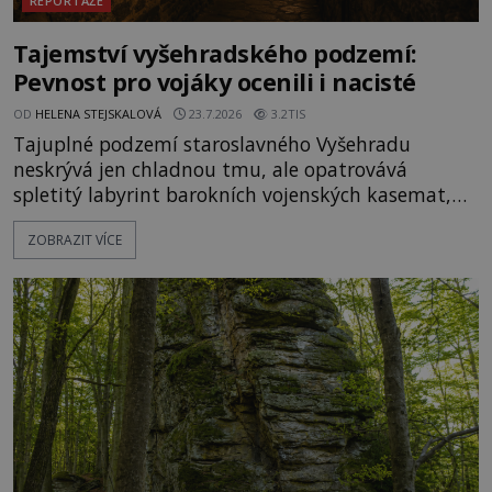
REPORTÁŽE
Tajemství vyšehradského podzemí:
Pevnost pro vojáky ocenili i nacisté
OD
HELENA STEJSKALOVÁ
23.7.2026
3.2TIS
Tajuplné podzemí staroslavného Vyšehradu
neskrývá jen chladnou tmu, ale opatrovává
spletitý labyrint barokních vojenských kasemat,
zapomenuté chrámy a vzácné národní poklady.
ZOBRAZIT VÍCE
Hluboko uvnitř mohutné skály nad řekou Vltavou
pulzuje skrytá historie, která se dodnes úspěšně
vyhýbá shonu moderní metropole. Místo, ke
kterému se vážou nejstarší české mýty, ve svých
temných útrobách střeží monumentální