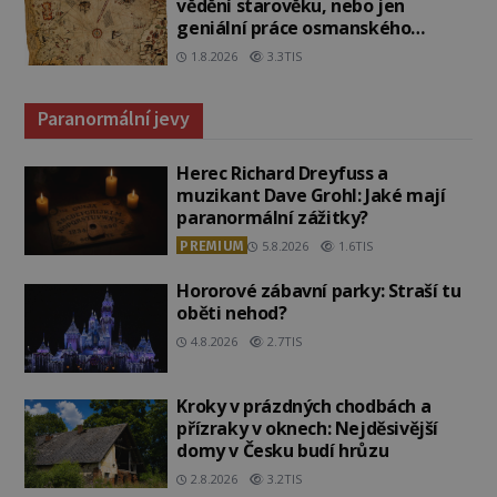
vědění starověku, nebo jen
geniální práce osmanského
admirála?
1.8.2026
3.3TIS
Paranormální jevy
Herec Richard Dreyfuss a
muzikant Dave Grohl: Jaké mají
paranormální zážitky?
PREMIUM
5.8.2026
1.6TIS
Hororové zábavní parky: Straší tu
oběti nehod?
4.8.2026
2.7TIS
Kroky v prázdných chodbách a
přízraky v oknech: Nejděsivější
domy v Česku budí hrůzu
2.8.2026
3.2TIS