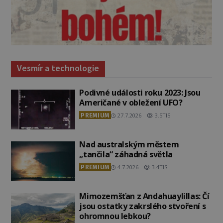
Vesmír a technologie
Podivné události roku 2023: Jsou
Američané v obležení UFO?
PREMIUM
27.7.2026
3.5TIS
Nad australským městem
„tančila“ záhadná světla
PREMIUM
4.7.2026
3.4TIS
Mimozemšťan z Andahuaylillas: Čí
jsou ostatky zakrslého stvoření s
ohromnou lebkou?