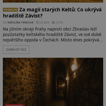
Za magií starých Keltů: Co ukrývá
PREMIUM
hradiště Závist?
OD
KAROLÍNA TRNKOVÁ
3.8.2026
2.9TIS
Na jižním okraji Prahy naproti obci Zbraslav leží
pozůstatky keltského hradiště Závist, ve své době
největšího oppida v Čechách. Místo dnes pokrývá
les, zbytky po kdysi monumentálním hradišti jsou
ZOBRAZIT VÍCE
ale v terénu patrné stále. Co dalšího tu po Keltech
zůstalo? Prozkoumejte to spolu s ENIGMOU! Na
vrch Hr