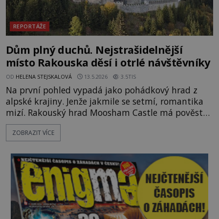
REPORTÁŽE
Dům plný duchů. Nejstrašidelnější
místo Rakouska děsí i otrlé návštěvníky
OD
HELENA STEJSKALOVÁ
13.5.2026
3.5TIS
Na první pohled vypadá jako pohádkový hrad z
alpské krajiny. Jenže jakmile se setmí, romantika
mizí. Rakouský hrad Moosham Castle má pověst
nejděsivějšího domu v celé zemi. Lidé tu údajně
ZOBRAZIT VÍCE
slyší kroky v prázdných chodbách, šeptání ze zdí i
nářek mrtvých. A záhadologové tvrdí, že zdejší
temná minulost mohla zanechat něco, co se
dodnes nepodařilo vysvětlit. Kamenný hrad stojí v
horách Salcburska u