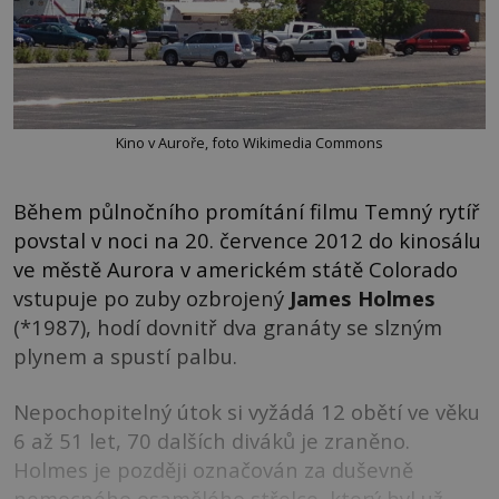
Kino v Auroře, foto Wikimedia Commons
Během půlnočního promítání filmu Temný rytíř
povstal v noci na 20. července 2012 do kinosálu
ve městě Aurora v americkém státě Colorado
vstupuje po zuby ozbrojený
James Holmes
(*1987), hodí dovnitř dva granáty se slzným
plynem a spustí palbu.
Nepochopitelný útok si vyžádá 12 obětí ve věku
6 až 51 let, 70 dalších diváků je zraněno.
Holmes je později označován za duševně
nemocného osamělého střelce, který byl už