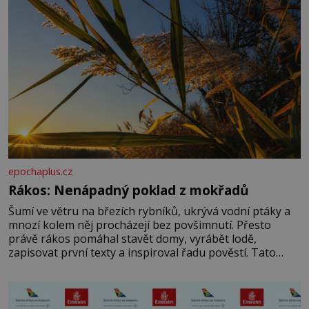
epochaplus.cz
Rákos: Nenápadný poklad z mokřadů
Šumí ve větru na březích rybníků, ukrývá vodní ptáky a
mnozí kolem něj procházejí bez povšimnutí. Přesto
právě rákos pomáhal stavět domy, vyrábět lodě,
zapisovat první texty a inspiroval řadu pověstí. Tato
skromná, ale užitečná rostlina provází člověka už tisíce
let. Většina lidí vnímá rákos jen jako obyčejnou kulisu
letního koupání. Stačí se však podívat