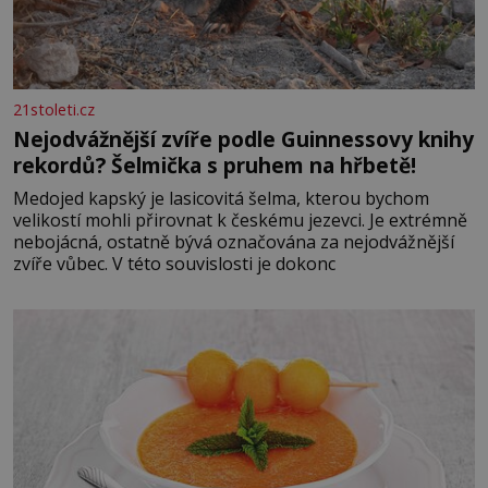
21stoleti.cz
Nejodvážnější zvíře podle Guinnessovy knihy
rekordů? Šelmička s pruhem na hřbetě!
Medojed kapský je lasicovitá šelma, kterou bychom
velikostí mohli přirovnat k českému jezevci. Je extrémně
nebojácná, ostatně bývá označována za nejodvážnější
zvíře vůbec. V této souvislosti je dokonc