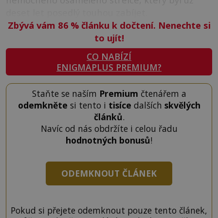
deset let posedlý touhou zabíjet.
Zbývá vám 86
%
článku k dočtení. Nenechte si
to ujít!
CO NABÍZÍ
ENIGMAPLUS PREMIUM?
Staňte se naším
Premium
čtenářem a
odemkněte
si tento i
tisíce
dalších
skvělých
článků
.
Navíc od nás obdržíte i celou řadu
hodnotných bonusů
!
ODEMKNOUT ČLÁNEK
Pokud si přejete odemknout pouze tento článek,