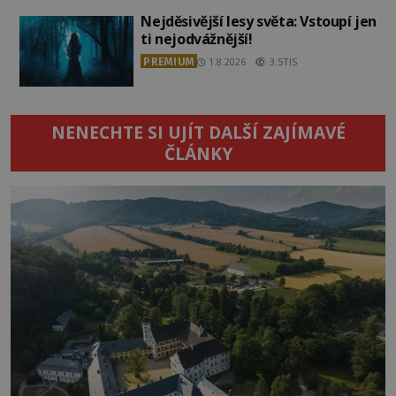
Nejděsivější lesy světa: Vstoupí jen
ti nejodvážnější!
PREMIUM
1.8.2026
3.5TIS
NENECHTE SI UJÍT DALŠÍ ZAJÍMAVÉ
ČLÁNKY