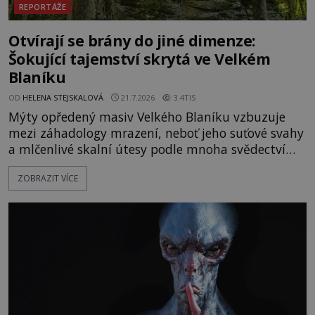
REPORTÁŽE
Otvírají se brány do jiné dimenze:
Šokující tajemství skrytá ve Velkém
Blaníku
OD
HELENA STEJSKALOVÁ
21.7.2026
3.4TIS
Mýty opředený masiv Velkého Blaníku vzbuzuje
mezi záhadology mrazení, neboť jeho suťové svahy
a mlčenlivé skalní útesy podle mnoha svědectví
fungují jako anomální zóny, kde selhává lidské
ZOBRAZIT VÍCE
vnímání času i prostoru. Geologické anomálie hory
nenechávají nikoho chladným a esoterici i
badatelé zde odkrývají indicie, které propojují
prastaré pohanské kulty, keltské svatyně a zprávy
o lidech, kteří v