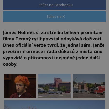
Sdílet na Facebooku
Sdílet na X
James Holmes si za střelbu během promítání
filmu Temný rytíř povstal odpykává doživotí.
Dnes oficiální verze tvrdí, že jednal sám. Jenže
prvotní informace i řada důkazů z místa činu
vypovídá o přítomnosti nejméně jedné další
osoby.