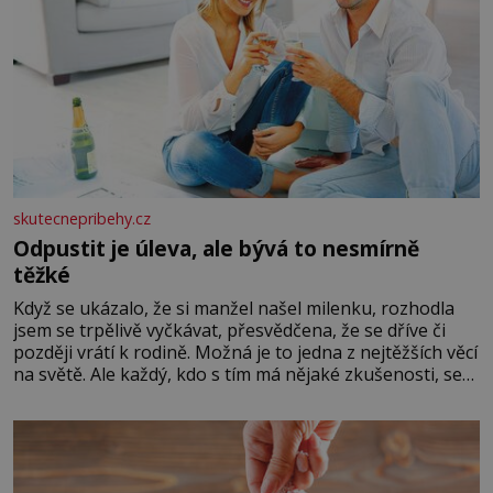
skutecnepribehy.cz
Odpustit je úleva, ale bývá to nesmírně
těžké
Když se ukázalo, že si manžel našel milenku, rozhodla
jsem se trpělivě vyčkávat, přesvědčena, že se dříve či
později vrátí k rodině. Možná je to jedna z nejtěžších věcí
na světě. Ale každý, kdo s tím má nějaké zkušenosti, se
zapřísahá, že pokud odpustíte, znatelně se vám uleví.
Když se ke mně doneslo, že si manžel pořídil milenku,