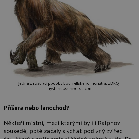
Jedna z ilustrací podoby Boonvillského monstra. ZDROJ:
mysteriousuniverse.com
Příšera nebo lenochod?
Někteří místní, mezi kterými byli i Ralphovi
sousedé, poté začaly slýchat podivný zvířecí
řev, který nepřipomínal žádné známé zvíře. Po