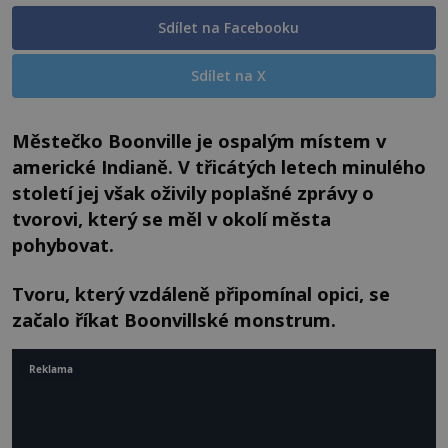
Sdílet na Facebooku
Sdílet na X
Městečko Boonville je ospalým místem v
americké Indianě. V třicátých letech minulého
století jej však oživily poplašné zprávy o
tvorovi, který se měl v okolí města
pohybovat.
Tvoru, který vzdáleně připomínal opici, se
začalo říkat Boonvillské monstrum
.
Reklama