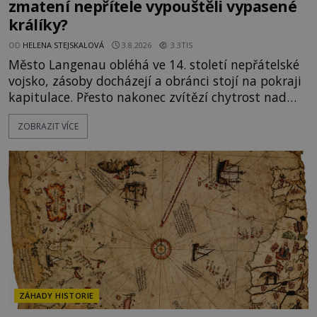
zmatení nepřítele vypouštěli vypasené
králíky?
OD
HELENA STEJSKALOVÁ
3.8.2026
3.3TIS
Město Langenau obléhá ve 14. století nepřátelské
vojsko, zásoby docházejí a obránci stojí na pokraji
kapitulace. Přesto nakonec zvítězí chytrost nad
hrubou silou. Podle staré německé legendy vypustí
ZOBRAZIT VÍCE
obyvatelé za hradby dobře živeného králíka, aby
nepřítele přesvědčili, že uvnitř města je jídla stále
dost. Čas pracuje pro obléhatele. Ve městě ubývají
zásoby a každý den znamená další porci strádá
ZÁHADY HISTORIE