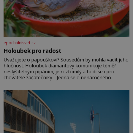
epochalnisvet.cz
Holoubek pro radost
Uvažujete o papouškovi? Sousedům by mohla vadit jeho
hlučnost. Holoubek diamantový komunikuje téměř
neslyšitelným pípáním, je roztomilý a hodí se i pro
chovatele začátečníky. Jedná se o nenáročného
klidného ptáčka, který většinu dne jen posedává. Hodně
času tráví na zemi, kde sbírá zbytky semínek Jeho
domovinou je prakticky celá Austrálie s výjimkou
pobřežní oblasti.