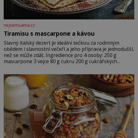
nejsemsama.cz
Tiramisu s mascarpone a kávou
Slavný italský dezert je ideální tečkou za rodinným
obědem i slavnostní večeří a jeho příprava je jednodušší,
než se může zdát. Ingredience pro 4 osoby: 250 g
mascarpone 3 vejce 80 g cukru 200 g cukrářských
piškotů 250 ml silné kávy 2 lžíce amaretta kakao na
posypání Postup: Oddělte žloutky od bílků. Žloutky
vyšlehejte s cukrem do světlé pěny a postupně do nich
vmíchejte mascarpone, aby vznikl hladký