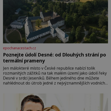
epochanacestach.cz
Poznejte údolí Desné: od Dlouhých strání po
termální prameny
Jen málokteré místo v České republice nabízí tolik
rozmanitých zážitků na tak malém území jako údolí řeky
Desné v srdci Jeseníků. Během jediného dne můžete
nahlédnout do útrob jedné z nejvýznamnějších vodních
elektráren v Evropě, vydat se na horské hřebeny, projet
se na koloběžce a den zakončit poznáváním památek ve
Velkých Losinách nebo v termálním