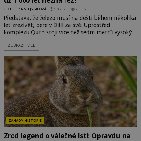
OD
HELENA STEJSKALOVÁ
5.8.2026
2.3TIS
Představa, že železo musí na dešti během několika
let zrezivět, bere v Dillí za své. Uprostřed
komplexu Qutb stojí více než sedm metrů vysoký
železný sloup, který už přibližně 1 600 let odolává
ZOBRAZIT VÍCE
počasí s jen nepatrnými stopami koroze. Jeho
mimořádná trvanlivost dlouho živí legendy o
ztracených technologiích či tajemných
materiálech. Moderní metalurgie však ukazuje, že
skutečné vysvětlení je ješt
ZÁHADY HISTORIE
Zrod legend o válečné lsti: Opravdu na