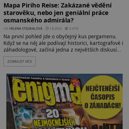
Mapa Piriho Reise: Zakázané vědění
starověku, nebo jen geniální práce
osmanského admirála?
OD
HELENA STEJSKALOVÁ
1.8.2026
3.3TIS
Na první pohled jde o obyčejný kus pergamenu.
Když se na něj ale podívají historici, kartografové i
záhadologové, začíná jedna z největších diskusí
moderní historie. Osmanský admirál Piri Reis roku
ZOBRAZIT VÍCE
1513 kreslí mapu světa, která překvapuje
přesností pobřeží Afriky a Jižní Ameriky. Někteří v
ní vidí důkaz ztracené civilizace nebo dokonce
znalost Antarktidy dávno před jejím objevením.
Jiní tvrdí,