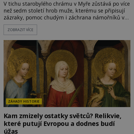
V tichu starobylého chrámu v Myře zůstává po více
než sedm století hrob muže, kterému se připisují
zázraky, pomoc chudým i záchrana námořníků v
bouřích. Pak ale přichází rok 1087 a klidné místo
ZOBRAZIT VÍCE
se mění v dějiště podivné noční výpravy. Skupina
italských námořníků otevírá hrob svatého
Mikuláše a odváží jeho ostatky přes moře do Bari.
Je to zbožná záchrana před nebezpečím, nebo
promyšlená krádež,
ZÁHADY HISTORIE
Kam zmizely ostatky světců? Relikvie,
které putují Evropou a dodnes budí
úžas