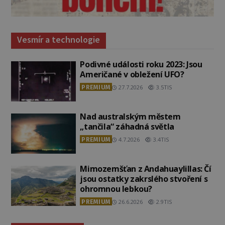
Vesmír a technologie
Podivné události roku 2023: Jsou
Američané v obležení UFO?
PREMIUM
27.7.2026
3.5TIS
Nad australským městem
„tančila“ záhadná světla
PREMIUM
4.7.2026
3.4TIS
Mimozemšťan z Andahuaylillas: Čí
jsou ostatky zakrslého stvoření s
ohromnou lebkou?
PREMIUM
26.6.2026
2.9TIS