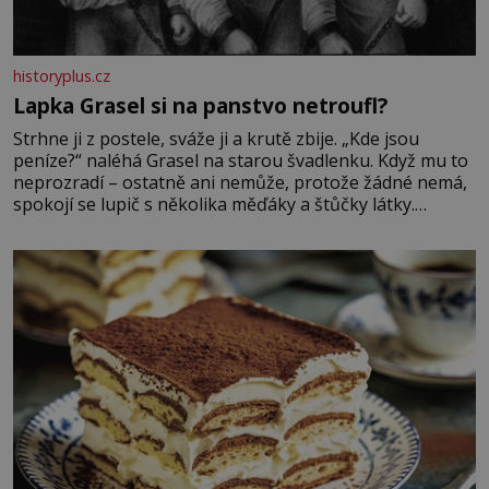
historyplus.cz
Lapka Grasel si na panstvo netroufl?
Strhne ji z postele, sváže ji a krutě zbije. „Kde jsou
peníze?“ naléhá Grasel na starou švadlenku. Když mu to
neprozradí – ostatně ani nemůže, protože žádné nemá,
spokojí se lupič s několika měďáky a štůčky látky.
Zraněná žena pár dní nato umírá. Je to muž nebývale
krutý. Jeho činy budí hrůzu ještě dlouho po jeho smrti