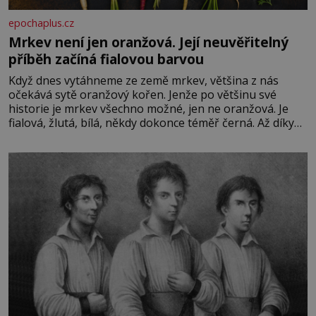
epochaplus.cz
Mrkev není jen oranžová. Její neuvěřitelný
příběh začíná fialovou barvou
Když dnes vytáhneme ze země mrkev, většina z nás
očekává sytě oranžový kořen. Jenže po většinu své
historie je mrkev všechno možné, jen ne oranžová. Je
fialová, žlutá, bílá, někdy dokonce téměř černá. Až díky
stovkám let pečlivého šlechtění se z ní stává zelenina,
bez které si českou zahradu ani nedokážeme představit.
Její příběh je