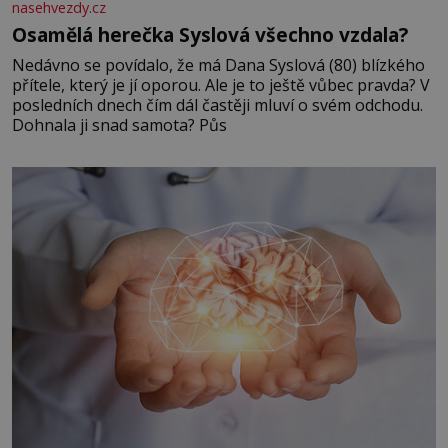
nasehvezdy.cz
Osamělá herečka Syslová všechno vzdala?
Nedávno se povídalo, že má Dana Syslová (80) blízkého
přítele, který je jí oporou. Ale je to ještě vůbec pravda? V
posledních dnech čím dál častěji mluví o svém odchodu.
Dohnala ji snad samota? Půs