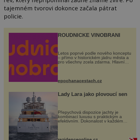
tajemném tvorovi dokonce začala pátrat
policie.
ROUDNICKÉ VINOBRANÍ
Letos poprvé podle nového konceptu
– přímo v historickém jádru města a
pro všechny zcela zdarma. Hlavní
program se odehraje na Karlově a
Husově náměstí. Návštěvníci se
mohou těšit na víno, burčák, pes...
epochanacestach.cz
Lady Lara jako plovoucí sen
Přepychová dispozice jachty je
kombinací luxusu s praktickým a
efektivním. Dokonalost v každém
detailu představuje značka Fendi
Casa, kterou byly vybaveny její
paluby. Monacký přístav nabízí
každoročn...
rezidenceonline.cz