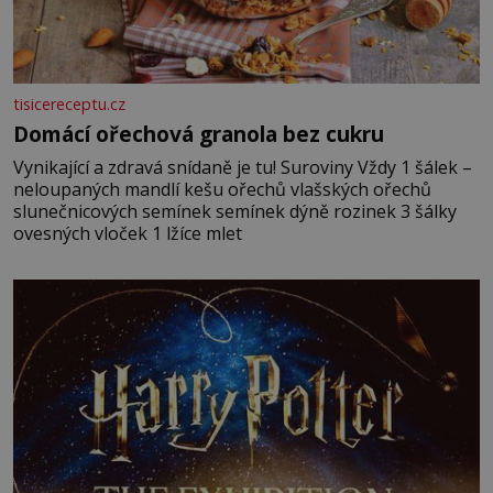
tisicereceptu.cz
Domácí ořechová granola bez cukru
Vynikající a zdravá snídaně je tu! Suroviny Vždy 1 šálek –
neloupaných mandlí kešu ořechů vlašských ořechů
slunečnicových semínek semínek dýně rozinek 3 šálky
ovesných vloček 1 lžíce mlet