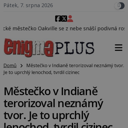
Pátek, 7. srpna 2026
e se z nebe snáší podivná rosolovitá látka neznámé
Domů
Městečko v Indianě terorizoval neznámý tvor.
Je to uprchlý lenochod, tvrdil cizinec
Městečko v Indianě
terorizoval neznámý
tvor. Je to uprchlý
lenochod, tvrdil cizinec