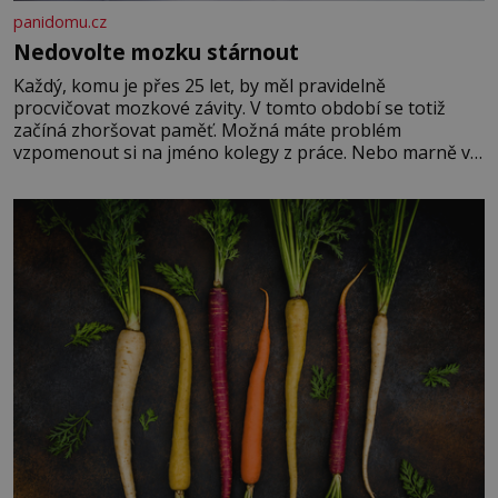
panidomu.cz
Nedovolte mozku stárnout
Každý, komu je přes 25 let, by měl pravidelně
procvičovat mozkové závity. V tomto období se totiž
začíná zhoršovat paměť. Možná máte problém
vzpomenout si na jméno kolegy z práce. Nebo marně v
paměti lovíte název knížky, kterou jste nedávno přečetli.
Je to opravdu tak, s věkem jako kdyby se paměť
rozhodla stávkovat. Cvičte