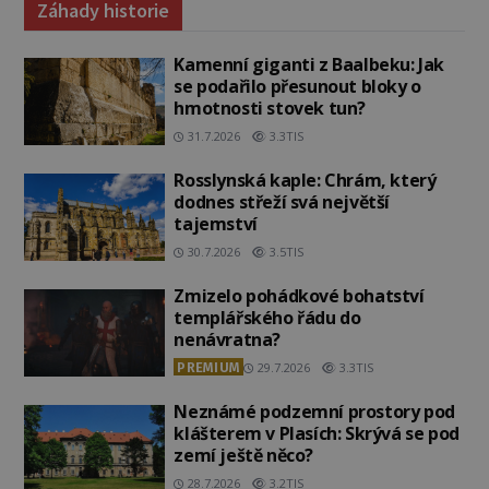
Záhady historie
Kamenní giganti z Baalbeku: Jak
se podařilo přesunout bloky o
hmotnosti stovek tun?
31.7.2026
3.3TIS
Rosslynská kaple: Chrám, který
dodnes střeží svá největší
tajemství
30.7.2026
3.5TIS
Zmizelo pohádkové bohatství
templářského řádu do
nenávratna?
PREMIUM
29.7.2026
3.3TIS
Neznámé podzemní prostory pod
klášterem v Plasích: Skrývá se pod
zemí ještě něco?
28.7.2026
3.2TIS