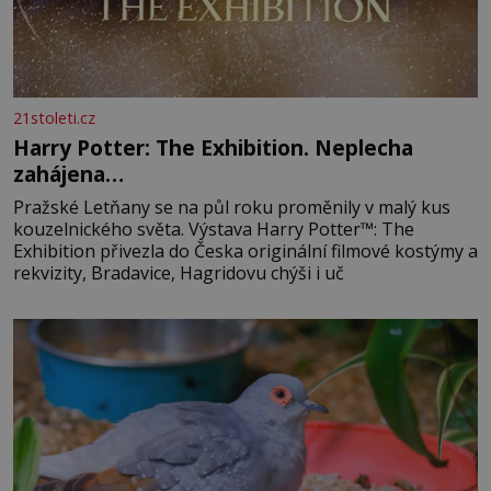
21stoleti.cz
Harry Potter: The Exhibition. Neplecha
zahájena…
Pražské Letňany se na půl roku proměnily v malý kus
kouzelnického světa. Výstava Harry Potter™: The
Exhibition přivezla do Česka originální filmové kostýmy a
rekvizity, Bradavice, Hagridovu chýši i uč