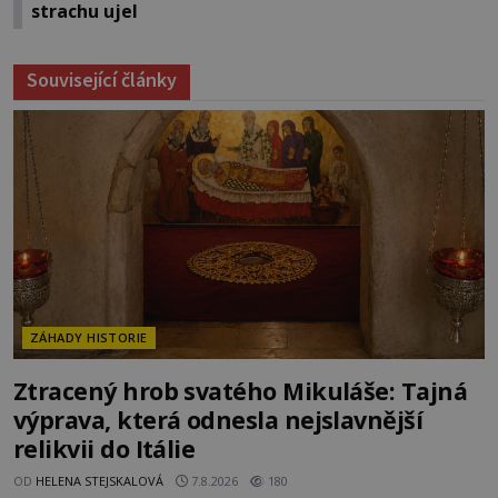
strachu ujel
Související články
ZÁHADY HISTORIE
Ztracený hrob svatého Mikuláše: Tajná
výprava, která odnesla nejslavnější
relikvii do Itálie
OD
HELENA STEJSKALOVÁ
7.8.2026
180