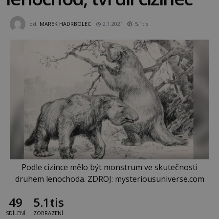
od
MAREK HADRBOLEC
2.1.2021
5.1tis
Podle cizince mělo být monstrum ve skutečnosti
druhem lenochoda. ZDROJ: mysteriousuniverse.com
49
5.1tis
SDÍLENÍ
ZOBRAZENÍ