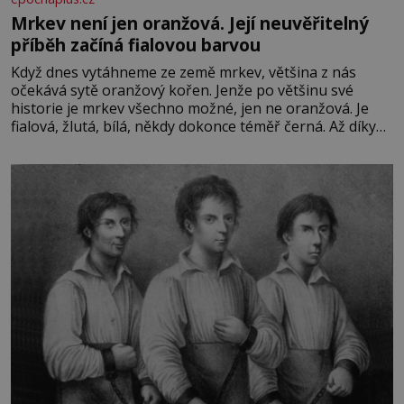
Mrkev není jen oranžová. Její neuvěřitelný
příběh začíná fialovou barvou
Když dnes vytáhneme ze země mrkev, většina z nás
očekává sytě oranžový kořen. Jenže po většinu své
historie je mrkev všechno možné, jen ne oranžová. Je
fialová, žlutá, bílá, někdy dokonce téměř černá. Až díky
stovkám let pečlivého šlechtění se z ní stává zelenina,
bez které si českou zahradu ani nedokážeme představit.
Její příběh je