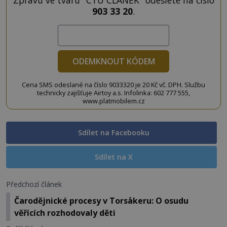
Zprávu ve tvaru "CTU CLANEK" odešlete na číslo
903 33 20
.
ODEMKNOUT KÓDEM
Cena SMS odeslané na číslo 9033320 je 20 Kč vč. DPH. Službu
technicky zajišťuje Airtoy a.s. Infolinka: 602 777 555,
www.platmobilem.cz
Sdílet na Facebooku
Sdílet na X
Předchozí článek
Čarodějnické procesy v Torsåkeru: O osudu
věřících rozhodovaly děti