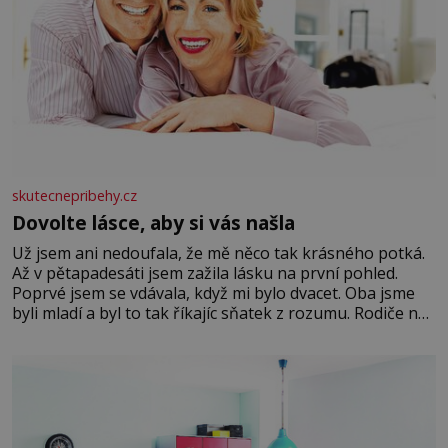
skutecnepribehy.cz
Dovolte lásce, aby si vás našla
Už jsem ani nedoufala, že mě něco tak krásného potká.
Až v pětapadesáti jsem zažila lásku na první pohled.
Poprvé jsem se vdávala, když mi bylo dvacet. Oba jsme
byli mladí a byl to tak říkajíc sňatek z rozumu. Rodiče nás
dali dohromady, Toník byl dobře zaopatřený mladý muž.
Manželství nám oběma moc nesvědčilo, brzy jsme zjistili,
že