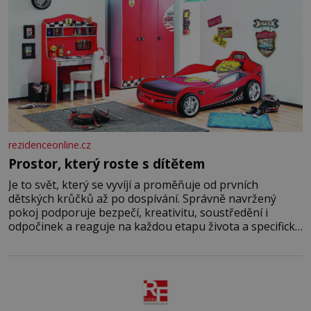
rezidenceonline.cz
Prostor, který roste s dítětem
Je to svět, který se vyvíjí a proměňuje od prvních
dětských krůčků až po dospívání. Správně navržený
pokoj podporuje bezpečí, kreativitu, soustředění i
odpočinek a reaguje na každou etapu života a specifické
potřeby dítěte. Pro nejmenší je klíčová jednoduchost,
měkkost a bezpečí, proto by pokoj miminka měl působit
především klidně a útulně. Předškolní věk je