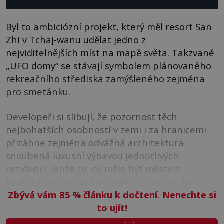
Byl to ambiciózní projekt, který měl resort San
Zhi v Tchaj-wanu udělat jedno z
nejviditelnějších míst na mapě světa. Takzvané
„UFO domy“ se stávají symbolem plánovaného
rekreačního střediska zamýšleného zejména
pro smetánku.
Developeři si slibují, že pozornost těch
nejbohatších osobností v zemi i za hranicemi
přitáhne zejména odvážná architektura
snoubená luxusní výbavou jednotlivých
rezidencí. Jenže to, co mělo být městem
budoucnosti se rychle změnilo v město duchů.
Zbývá vám 85
%
článku k dočtení. Nenechte si
to ujít!