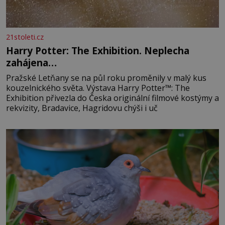
21stoleti.cz
Harry Potter: The Exhibition. Neplecha
zahájena…
Pražské Letňany se na půl roku proměnily v malý kus
kouzelnického světa. Výstava Harry Potter™: The
Exhibition přivezla do Česka originální filmové kostýmy a
rekvizity, Bradavice, Hagridovu chýši i uč