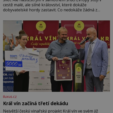
cestě malé, ale silné království, které dokáže
dobyvatelské hordy zastavit. Co nedokáže žádná z
asijských říší, co nedokážou Němci – to dokáže český
král. Nebo že by ne? Mongolové od roku 1223 postupují
podél Kaspického a Azovského moře,
iluxus.cz
Král vín začíná třetí dekádu
Největší český vinařský projekt Král vín ve svém již