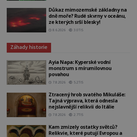
Důkaz mimozemské základny na
dně moře? Rudé skvrny v oceánu,
ze kterých srší blesky!
8.6.2026
3.0TIS
Záhady historie
Ayia Napa: Kyperské vodní
monstrum s mírumilovnou
povahou
7.8.2026
5.2TIS
Ztracený hrob svatého Mikuláše:
Tajná výprava, která odnesla
nejslavnější relikvii do Itálie
7.8.2026
2.7TIS
Kam zmizely ostatky světců?
Relikvie, které putují Evropou a