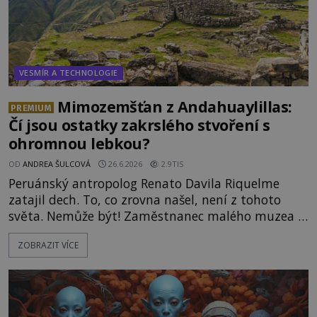
VESMÍR A TECHNOLOGIE
Mimozemšťan z Andahuaylillas:
PREMIUM
Čí jsou ostatky zakrslého stvoření s
ohromnou lebkou?
OD
ANDREA ŠULCOVÁ
26.6.2026
2.9TIS
Peruánský antropolog Renato Davila Riquelme
zatajil dech. To, co zrovna našel, není z tohoto
světa. Nemůže být! Zaměstnanec malého muzea v
peruánském městečku Andahuaylillas nedaleko
ZOBRAZIT VÍCE
legendárního Cuzca pomalu sestupuje z posvátné
hory Apu a přemýšlí, jak s touto zprávou naloží.
Právě nalezl ostatky dvou mimozemšťanů! Vědci
nad nálezem kroutí hlavou. Už na