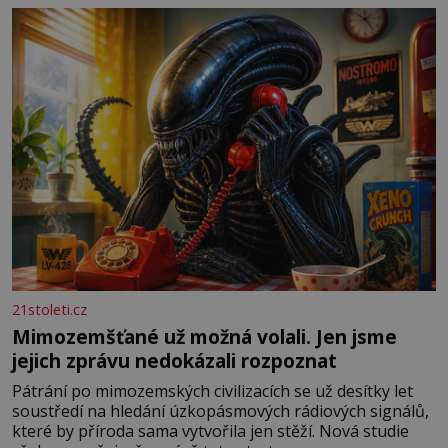
měkkost a bezpečí, proto by pokoj miminka měl působit
především klidně a útulně. Předškolní věk je
21stoleti.cz
Mimozemšťané už možná volali. Jen jsme
jejich zprávu nedokázali rozpoznat
Pátrání po mimozemských civilizacích se už desítky let
soustředí na hledání úzkopásmových rádiových signálů,
které by příroda sama vytvořila jen stěží. Nová studie