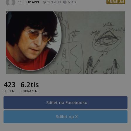
PREMIUM
od
FILIP APPL
19.9.2018
6.2tis
423
6.2tis
SDÍLENÍ
ZOBRAZENÍ
Sdílet na Facebooku
Sdílet na X