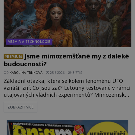
VESMÍR A TECHNOLOGIE
Jsme mimozemšťané my z daleké
PREMIUM
budoucnosti?
OD
KAROLÍNA TRNKOVÁ
25.6.2026
3.7TIS
Základní otázka, která se kolem fenoménu UFO
vznáší, zní: Co jsou zač? Letouny testované v rámci
utajovaných vládních experimentů? Mimozemské
vesmírné lodě plnící na Zemi nám neznámý úkol?
ZOBRAZIT VÍCE
Skokani mezi dimenzemi, putující po mostech
skrze reality do paralelních světů? O všech těchto
možnostech již desítky let vzrušeně diskutují
vědci, ufologo