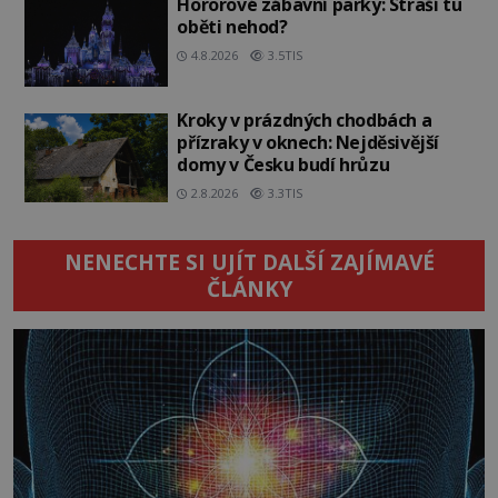
Hororové zábavní parky: Straší tu
oběti nehod?
4.8.2026
3.5TIS
Kroky v prázdných chodbách a
přízraky v oknech: Nejděsivější
domy v Česku budí hrůzu
2.8.2026
3.3TIS
NENECHTE SI UJÍT DALŠÍ ZAJÍMAVÉ
ČLÁNKY