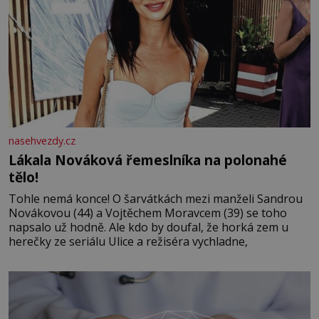
nasehvezdy.cz
Lákala Nováková řemeslníka na polonahé
tělo!
Tohle nemá konce! O šarvátkách mezi manželi Sandrou
Novákovou (44) a Vojtěchem Moravcem (39) se toho
napsalo už hodně. Ale kdo by doufal, že horká zem u
herečky ze seriálu Ulice a režiséra vychladne,