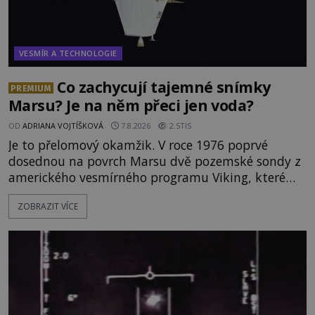
VESMÍR A TECHNOLOGIE
Co zachycují tajemné snímky
PREMIUM
Marsu? Je na něm přeci jen voda?
OD
ADRIANA VOJTÍŠKOVÁ
7.8.2026
2.5TIS
Je to přelomový okamžik. V roce 1976 poprvé
dosednou na povrch Marsu dvě pozemské sondy z
amerického vesmírného programu Viking, které
jsou schopny pořídit fotografie záhadami
ZOBRAZIT VÍCE
opředené rudé planety. Viking 1 zde zaznamená
něco naprosto nečekaného. V marsovské oblasti
zvané Cydonie totiž zachytí podivný útvar
připomínající lidskou tvář. NASA (Národní úřad