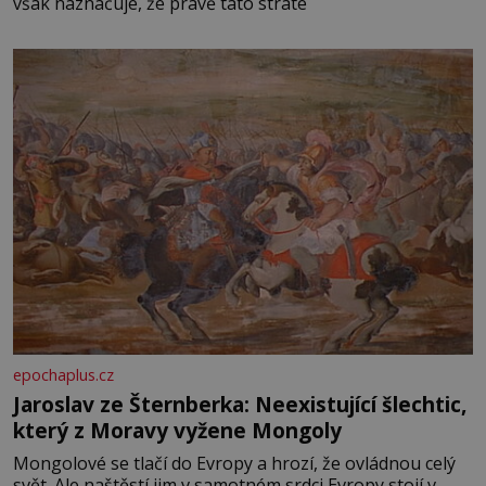
však naznačuje, že právě tato strate
epochaplus.cz
Jaroslav ze Šternberka: Neexistující šlechtic,
který z Moravy vyžene Mongoly
Mongolové se tlačí do Evropy a hrozí, že ovládnou celý
svět. Ale naštěstí jim v samotném srdci Evropy stojí v