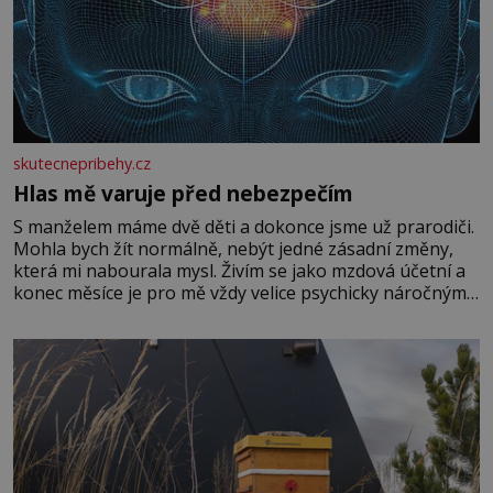
skutecnepribehy.cz
Hlas mě varuje před nebezpečím
S manželem máme dvě děti a dokonce jsme už prarodiči.
Mohla bych žít normálně, nebýt jedné zásadní změny,
která mi nabourala mysl. Živím se jako mzdová účetní a
konec měsíce je pro mě vždy velice psychicky náročným
obdobím. Od té chvíle, co máme vnoučata, mi dcera čím
dál častěji volá o pomoc, co se hlídání týče. Dalo by se