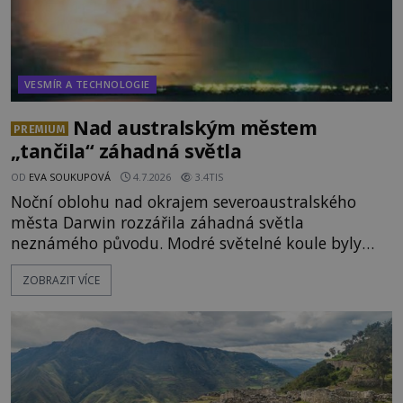
VESMÍR A TECHNOLOGIE
Nad australským městem
PREMIUM
„tančila“ záhadná světla
OD
EVA SOUKUPOVÁ
4.7.2026
3.4TIS
Noční oblohu nad okrajem severoaustralského
města Darwin rozzářila záhadná světla
neznámého původu. Modré světelné koule byly
viditelné nejméně dvacet minut, během nichž se
ZOBRAZIT VÍCE
opakovaně objevovaly a zase mizely. Svědek, který
úkaz zachytil na mobilní telefon, se domnívá, že
mohlo jít o návštěvu ze světa duchů. Záhadný
záznam okamžitě rozpoutal deb