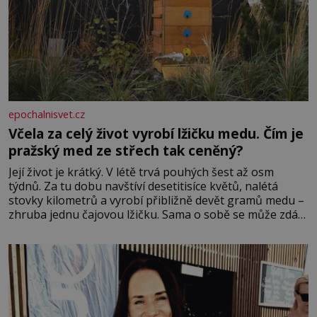
epochalnisvet.cz
Včela za celý život vyrobí lžičku medu. Čím je
pražský med ze střech tak ceněný?
Její život je krátký. V létě trvá pouhých šest až osm
týdnů. Za tu dobu navštíví desetitisíce květů, nalétá
stovky kilometrů a vyrobí přibližně devět gramů medu –
zhruba jednu čajovou lžičku. Sama o sobě se může zdát
bezvýznamná. Teprve když se spojí s dalšími desítkami
tisíc příslušnic svého včelstva, vznikne jeden z
nejdokonalejších organismů