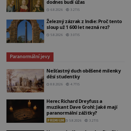
dodnes budí úžas
6.8.2026
3.2TIS
Železný zázrak z Indie: Proč tento
sloup už 1 600 let nezná rez?
5.8.2026
3.0TIS
Paranormální jevy
Nešťastný duch oběšené milenky
děsí studentky
8.8.2026
4.7TIS
Herec Richard Dreyfuss a
muzikant Dave Grohl: Jaké mají
paranormální zážitky?
PREMIUM
5.8.2026
3.2TIS