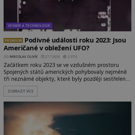
VESMÍR A TECHNOLOGIE
Podivné události roku 2023: Jsou
PREMIUM
Američané v obležení UFO?
OD
MIROSLAV OLIVÍK
27.7.2026
3.5TIS
Začátkem roku 2023 se ve vzdušném prostoru
Spojených států amerických pohybovaly nejméně
tři neznámé objekty, které byly později sestřeleny.
Do dnešních dnů nebyly trosky těchto létajících
ZOBRAZIT VÍCE
těles objeveny. Je možné, že šlo o nějaké nové
armádní výzkumné technologie? Nebo snad byly
mimozemského původu? Dne 4. února roku 2023
vydává