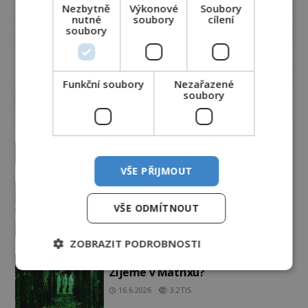
Nezbytně
Výkonové
Soubory
nutné
soubory
cílení
soubory
Funkční soubory
Nezařazené
soubory
Vesmír a technologie
VŠE PŘIJMOUT
Žijeme v iluzivním 3D světě? A
pokud ano, kdo je jeho
VŠE ODMÍTNOUT
architektem?
PREMIUM
23.6.2026
3.5TIS
ZOBRAZIT PODROBNOSTI
Svět jako počítačová simulace!
Žijeme v Matrixu?
16.6.2026
3.2TIS