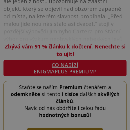
ale jeden z hostů upozorňuje na zvláštní
objekt, který se objevil nad obzorem západně
od místa, na kterém slavnost probíhala. „Před
malou jídelnou nás stálo asi dvacet,“ stojí v
pozdější výpovědi Jimmyho Cartera pro Státní
výbor pro výzkum neobvyklých nebeských jevů.
Zbývá vám 91
%
článku k dočtení. Nenechte si
to ujít!
CO NABÍZÍ
ENIGMAPLUS PREMIUM?
Staňte se naším
Premium
čtenářem a
odemkněte
si tento i
tisíce
dalších
skvělých
článků
.
Navíc od nás obdržíte i celou řadu
hodnotných bonusů
!