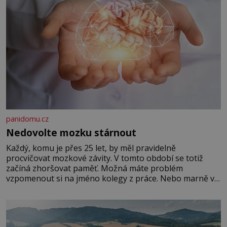
panidomu.cz
Nedovolte mozku stárnout
Každý, komu je přes 25 let, by měl pravidelně
procvičovat mozkové závity. V tomto období se totiž
začíná zhoršovat paměť. Možná máte problém
vzpomenout si na jméno kolegy z práce. Nebo marně v
paměti lovíte název knížky, kterou jste nedávno přečetli.
Je to opravdu tak, s věkem jako kdyby se paměť
rozhodla stávkovat. Cvičte