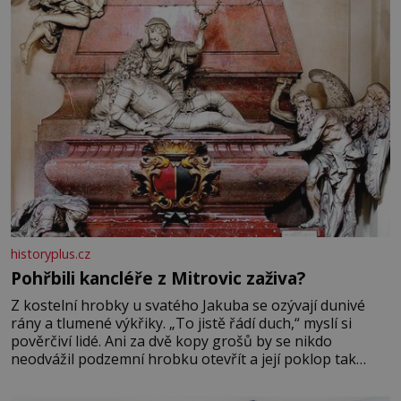
Velkých Losinách nebo v termálním
historyplus.cz
Pohřbili kancléře z Mitrovic zaživa?
Z kostelní hrobky u svatého Jakuba se ozývají dunivé
rány a tlumené výkřiky. „To jistě řádí duch,“ myslí si
pověrčiví lidé. Ani za dvě kopy grošů by se nikdo
neodvážil podzemní hrobku otevřít a její poklop tak
raději jen skrápí svěcenou vodou. Za několik dní divné
burácení skutečně ustane. Když o mnoho let později