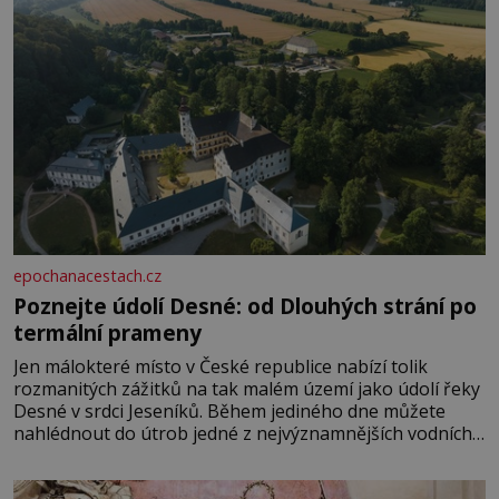
epochanacestach.cz
Poznejte údolí Desné: od Dlouhých strání po
termální prameny
Jen málokteré místo v České republice nabízí tolik
rozmanitých zážitků na tak malém území jako údolí řeky
Desné v srdci Jeseníků. Během jediného dne můžete
nahlédnout do útrob jedné z nejvýznamnějších vodních
elektráren v Evropě, vydat se na horské hřebeny, projet
se na koloběžce a den zakončit poznáváním památek ve