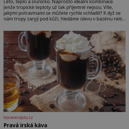
Léto, teplo a sluníčko. Naprosto ideální kombinace.
Jenže tropické teploty už tak příjemné nejsou. Víte,
jakými potravinami se můžete rychle ochladit? K dyž se
nám tropy zaryjí pod kůži, hledáme úlevu v bazénu nebo
pomocí klimatizace. Jenže ne vždycky můžeme být v jejich
blízkosti. Nemusíte však zoufat. Pokud budete mít
promyšlený jídelníček, žadné pařáky si na vás
tisicereceptu.cz
Pravá irská káva