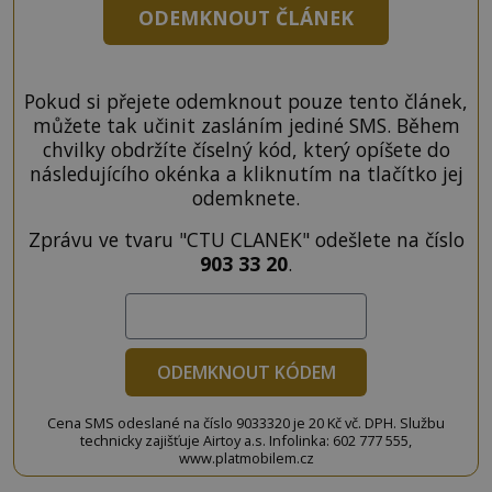
ODEMKNOUT ČLÁNEK
Pokud si přejete odemknout pouze tento článek,
můžete tak učinit zasláním jediné SMS. Během
chvilky obdržíte číselný kód, který opíšete do
následujícího okénka a kliknutím na tlačítko jej
odemknete.
Zprávu ve tvaru "CTU CLANEK" odešlete na číslo
903 33 20
.
ODEMKNOUT KÓDEM
Cena SMS odeslané na číslo 9033320 je 20 Kč vč. DPH. Službu
technicky zajišťuje Airtoy a.s. Infolinka: 602 777 555,
www.platmobilem.cz