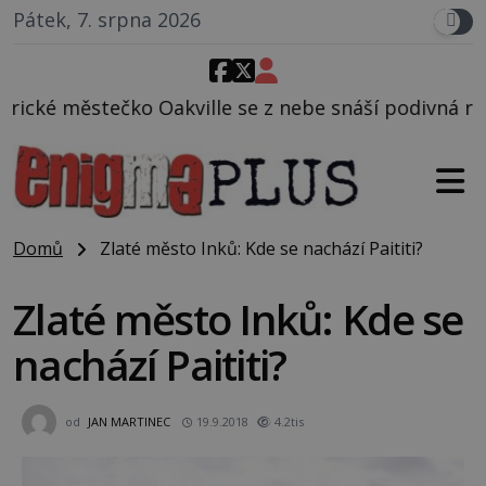
Pátek, 7. srpna 2026
le se z nebe snáší podivná rosolovitá látka neznám
Domů
Zlaté město Inků: Kde se nachází Paititi?
Zlaté město Inků: Kde se
nachází Paititi?
od
JAN MARTINEC
19.9.2018
4.2tis