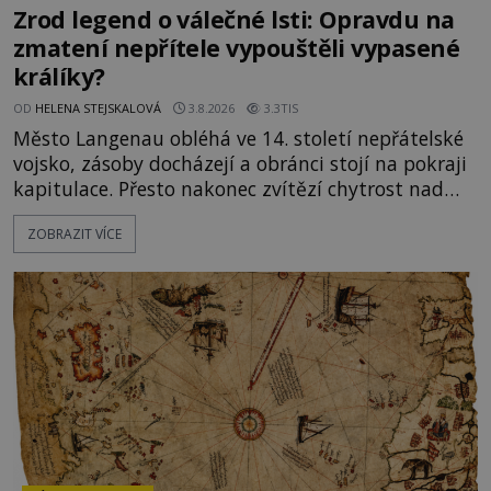
Zrod legend o válečné lsti: Opravdu na
zmatení nepřítele vypouštěli vypasené
králíky?
OD
HELENA STEJSKALOVÁ
3.8.2026
3.3TIS
Město Langenau obléhá ve 14. století nepřátelské
vojsko, zásoby docházejí a obránci stojí na pokraji
kapitulace. Přesto nakonec zvítězí chytrost nad
hrubou silou. Podle staré německé legendy vypustí
ZOBRAZIT VÍCE
obyvatelé za hradby dobře živeného králíka, aby
nepřítele přesvědčili, že uvnitř města je jídla stále
dost. Čas pracuje pro obléhatele. Ve městě ubývají
zásoby a každý den znamená další porci strádá