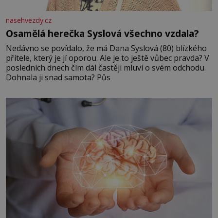
nasehvezdy.cz
Osamělá herečka Syslová všechno vzdala?
Nedávno se povídalo, že má Dana Syslová (80) blízkého
přítele, který je jí oporou. Ale je to ještě vůbec pravda? V
posledních dnech čím dál častěji mluví o svém odchodu.
Dohnala ji snad samota? Půs