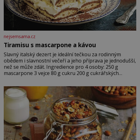
nejsemsama.cz
Tiramisu s mascarpone a kávou
Slavný italský dezert je ideální tečkou za rodinným
obědem i slavnostní večeří a jeho příprava je jednodušší,
než se může zdát. Ingredience pro 4 osoby: 250 g
mascarpone 3 vejce 80 g cukru 200 g cukrářských
piškotů 250 ml silné kávy 2 lžíce amaretta kakao na
posypání Postup: Oddělte žloutky od bílků. Žloutky
vyšlehejte s cukrem do světlé pěny a postupně do nich
vmíchejte mascarpone, aby vznikl hladký