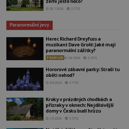
zemí ještě něco?
28.7.2026
3.2TIS
Paranormální jevy
Herec Richard Dreyfuss a
muzikant Dave Grohl: Jaké mají
paranormální zážitky?
PREMIUM
5.8.2026
2.5TIS
Hororové zábavní parky: Straší tu
oběti nehod?
4.8.2026
3.1TIS
Kroky v prázdných chodbách a
přízraky v oknech: Nejděsivější
domy v Česku budí hrůzu
2.8.2026
3.3TIS