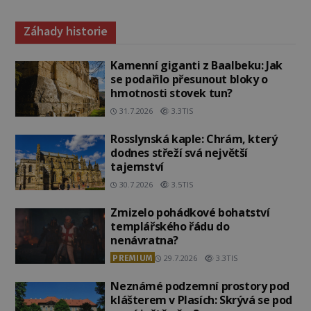
Záhady historie
Kamenní giganti z Baalbeku: Jak
se podařilo přesunout bloky o
hmotnosti stovek tun?
31.7.2026
3.3TIS
Rosslynská kaple: Chrám, který
dodnes střeží svá největší
tajemství
30.7.2026
3.5TIS
Zmizelo pohádkové bohatství
templářského řádu do
nenávratna?
PREMIUM
29.7.2026
3.3TIS
Neznámé podzemní prostory pod
klášterem v Plasích: Skrývá se pod