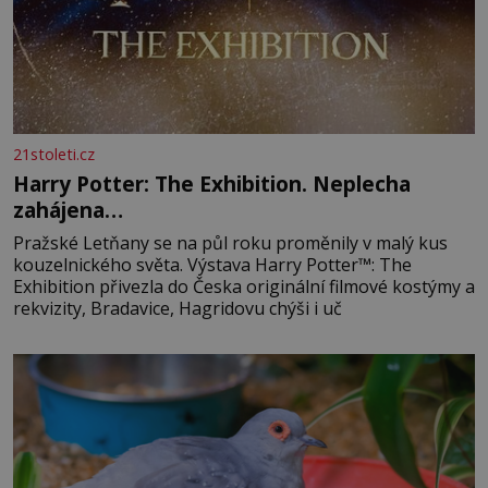
21stoleti.cz
Harry Potter: The Exhibition. Neplecha
zahájena…
Pražské Letňany se na půl roku proměnily v malý kus
kouzelnického světa. Výstava Harry Potter™: The
Exhibition přivezla do Česka originální filmové kostýmy a
rekvizity, Bradavice, Hagridovu chýši i uč