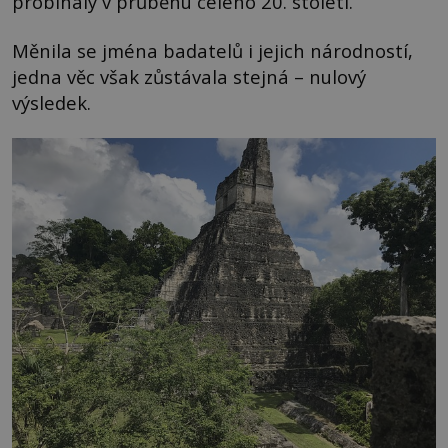
probíhaly v průběhu celého 20. století.
Měnila se jména badatelů i jejich národností,
jedna věc však zůstávala stejná – nulový
výsledek.