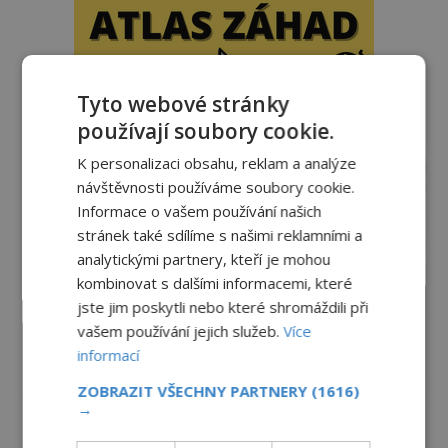
Tyto webové stránky
používají soubory cookie.
reklama
K personalizaci obsahu, reklam a analýze
návštěvnosti používáme soubory cookie.
Informace o vašem používání našich
stránek také sdílíme s našimi reklamními a
analytickými partnery, kteří je mohou
kombinovat s dalšími informacemi, které
jste jim poskytli nebo které shromáždili při
vašem používání jejich služeb.
Více
informací
ZOBRAZIT VŠECHNY PARTNERY
(1616)
→