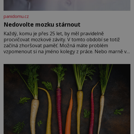
panidomu.cz
Nedovolte mozku stárnout
Každý, komu je přes 25 let, by měl pravidelně
procvičovat mozkové závity. V tomto období se totiž
začíná zhoršovat paměť. Možná máte problém
vzpomenout si na jméno kolegy z práce. Nebo marně v
paměti lovíte název knížky, kterou jste nedávno přečetli.
Je to opravdu tak, s věkem jako kdyby se paměť
rozhodla stávkovat. Cvičte