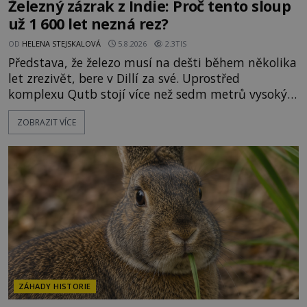
Železný zázrak z Indie: Proč tento sloup
už 1 600 let nezná rez?
OD
HELENA STEJSKALOVÁ
5.8.2026
2.3TIS
Představa, že železo musí na dešti během několika
let zrezivět, bere v Dillí za své. Uprostřed
komplexu Qutb stojí více než sedm metrů vysoký
železný sloup, který už přibližně 1 600 let odolává
ZOBRAZIT VÍCE
počasí s jen nepatrnými stopami koroze. Jeho
mimořádná trvanlivost dlouho živí legendy o
ztracených technologiích či tajemných
materiálech. Moderní metalurgie však ukazuje, že
skutečné vysvětlení je ješt
ZÁHADY HISTORIE