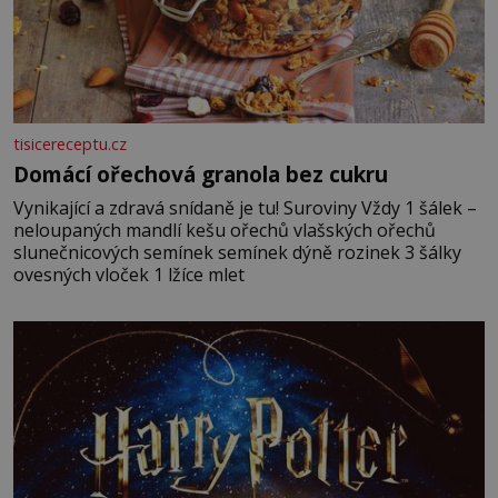
tisicereceptu.cz
Domácí ořechová granola bez cukru
Vynikající a zdravá snídaně je tu! Suroviny Vždy 1 šálek –
neloupaných mandlí kešu ořechů vlašských ořechů
slunečnicových semínek semínek dýně rozinek 3 šálky
ovesných vloček 1 lžíce mlet