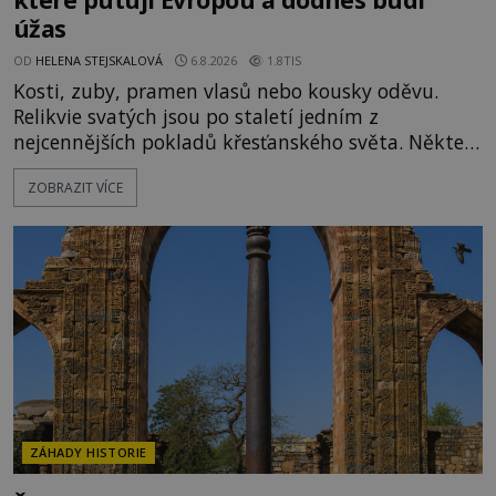
úžas
OD
HELENA STEJSKALOVÁ
6.8.2026
1.8TIS
Kosti, zuby, pramen vlasů nebo kousky oděvu.
Relikvie svatých jsou po staletí jedním z
nejcennějších pokladů křesťanského světa. Některé
mají pečlivě doloženou historii, jiné provází
ZOBRAZIT VÍCE
záhady, krádeže i nečekané objevy. Jejich osudy
připomínají dobrodružné romány, přesto se opírají
o skutečné historické události. Ve středověké
Evropě mají relikvie mimořádnou hodnotu. Nejsou
jen předmětem úcty
ZÁHADY HISTORIE