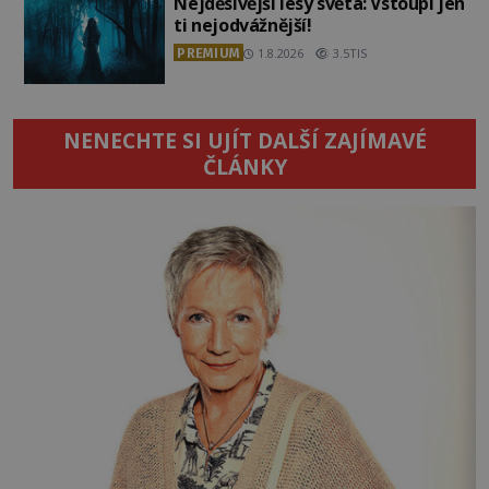
Nejděsivější lesy světa: Vstoupí jen
ti nejodvážnější!
PREMIUM
1.8.2026
3.5TIS
NENECHTE SI UJÍT DALŠÍ ZAJÍMAVÉ
ČLÁNKY