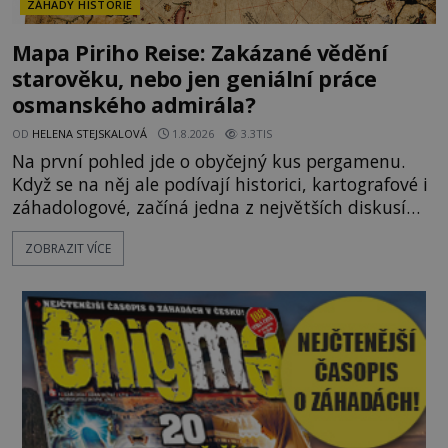
ZÁHADY HISTORIE
Mapa Piriho Reise: Zakázané vědění
starověku, nebo jen geniální práce
osmanského admirála?
OD
HELENA STEJSKALOVÁ
1.8.2026
3.3TIS
Na první pohled jde o obyčejný kus pergamenu.
Když se na něj ale podívají historici, kartografové i
záhadologové, začíná jedna z největších diskusí
moderní historie. Osmanský admirál Piri Reis roku
ZOBRAZIT VÍCE
1513 kreslí mapu světa, která překvapuje
přesností pobřeží Afriky a Jižní Ameriky. Někteří v
ní vidí důkaz ztracené civilizace nebo dokonce
znalost Antarktidy dávno před jejím objevením.
Jiní tvrdí,