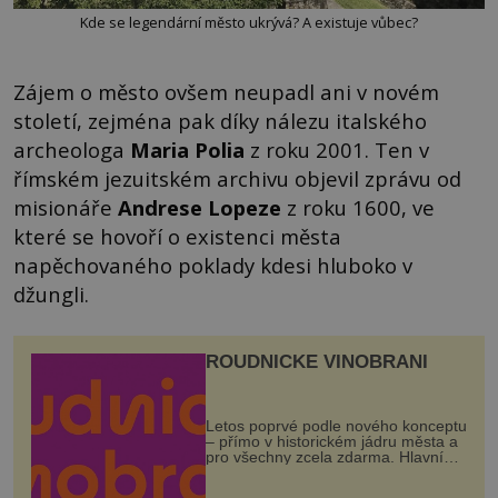
Kde se legendární město ukrývá? A existuje vůbec?
Zájem o město ovšem neupadl ani v novém
století, zejména pak díky nálezu italského
archeologa
Maria Polia
z roku 2001. Ten v
římském jezuitském archivu objevil zprávu od
misionáře
Andrese Lopeze
z roku 1600, ve
které se hovoří o existenci města
napěchovaného poklady kdesi hluboko v
džungli.
ROUDNICKÉ VINOBRANÍ
Letos poprvé podle nového konceptu
– přímo v historickém jádru města a
pro všechny zcela zdarma. Hlavní
program se odehraje na Karlově a
Husově náměstí. Návštěvníci se