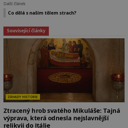
Další článek
Co dělá s naším tělem strach?
Související články
ZÁHADY HISTORIE
Ztracený hrob svatého Mikuláše: Tajná
výprava, která odnesla nejslavnější
relikvii do Itálie