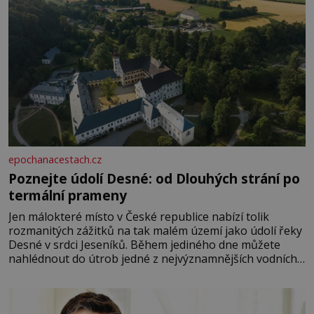
epochanacestach.cz
Poznejte údolí Desné: od Dlouhých strání po
termální prameny
Jen málokteré místo v České republice nabízí tolik
rozmanitých zážitků na tak malém území jako údolí řeky
Desné v srdci Jeseníků. Během jediného dne můžete
nahlédnout do útrob jedné z nejvýznamnějších vodních
elektráren v Evropě, vydat se na horské hřebeny, projet
se na koloběžce a den zakončit poznáváním památek ve
Velkých Losinách nebo v termálním