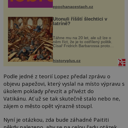
mohou těšit na víno, burčák, pes...
epochanacestach.cz
Utonuli říšští šlechtici v
latríně?
Táhne mu na 20 let, ale už lze o
něm říct, že je to ostřílený politik.
Císař Fridrich Barbarossa proto
posílá svého syna a dědice Jindřicha
VI. do Erfurtu, aby se stal
prostředníkem při řešení sporu m...
historyplus.cz
Podle jedné z teorií Lopez předal zprávu o
objevu papežovi, který vyslal na místo výpravu s
úkolem poklady převzít a přivézt do
Vatikánu. Ať už se tak skutečně stalo nebo ne,
zájem o město opět výrazně stoupl.
Nyní je otázkou, zda bude záhadné Paititi
někdy nalezeno, aby se na celou řadu otázek