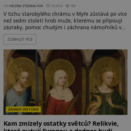
OD
HELENA STEJSKALOVÁ
7.8.2026
180
V tichu starobylého chrámu v Myře zůstává po více
než sedm století hrob muže, kterému se připisují
zázraky, pomoc chudým i záchrana námořníků v
bouřích. Pak ale přichází rok 1087 a klidné místo
ZOBRAZIT VÍCE
se mění v dějiště podivné noční výpravy. Skupina
italských námořníků otevírá hrob svatého
Mikuláše a odváží jeho ostatky přes moře do Bari.
Je to zbožná záchrana před nebezpečím, nebo
promyšlená krádež,
ZÁHADY HISTORIE
Kam zmizely ostatky světců? Relikvie,
které putují Evropou a dodnes budí