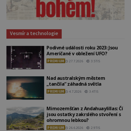
Vesmír a technologie
Podivné události roku 2023: Jsou
Američané v obležení UFO?
PREMIUM
27.7.2026
3.5TIS
Nad australským městem
„tančila“ záhadná světla
PREMIUM
4.7.2026
3.4TIS
Mimozemšťan z Andahuaylillas: Čí
jsou ostatky zakrslého stvoření s
ohromnou lebkou?
PREMIUM
26.6.2026
2.9TIS