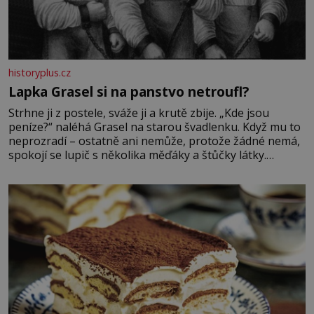
historyplus.cz
Lapka Grasel si na panstvo netroufl?
Strhne ji z postele, sváže ji a krutě zbije. „Kde jsou
peníze?“ naléhá Grasel na starou švadlenku. Když mu to
neprozradí – ostatně ani nemůže, protože žádné nemá,
spokojí se lupič s několika měďáky a štůčky látky.
Zraněná žena pár dní nato umírá. Je to muž nebývale
krutý. Jeho činy budí hrůzu ještě dlouho po jeho smrti