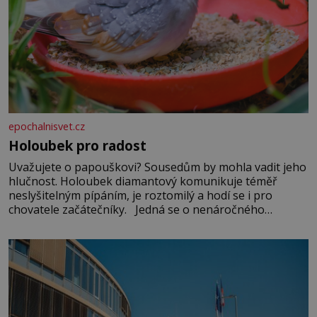
epochalnisvet.cz
Holoubek pro radost
Uvažujete o papouškovi? Sousedům by mohla vadit jeho
hlučnost. Holoubek diamantový komunikuje téměř
neslyšitelným pípáním, je roztomilý a hodí se i pro
chovatele začátečníky. Jedná se o nenáročného
klidného ptáčka, který většinu dne jen posedává. Hodně
času tráví na zemi, kde sbírá zbytky semínek Jeho
domovinou je prakticky celá Austrálie s výjimkou
pobřežní oblasti.