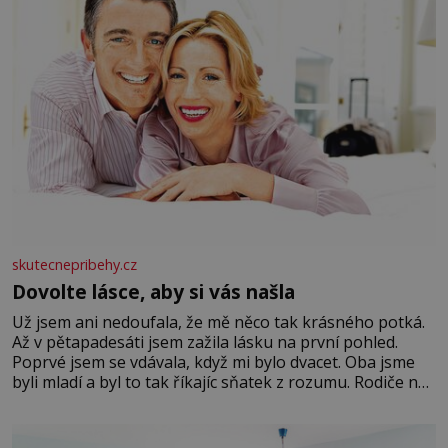
skutecnepribehy.cz
Dovolte lásce, aby si vás našla
Už jsem ani nedoufala, že mě něco tak krásného potká.
Až v pětapadesáti jsem zažila lásku na první pohled.
Poprvé jsem se vdávala, když mi bylo dvacet. Oba jsme
byli mladí a byl to tak říkajíc sňatek z rozumu. Rodiče nás
dali dohromady, Toník byl dobře zaopatřený mladý muž.
Manželství nám oběma moc nesvědčilo, brzy jsme zjistili,
že