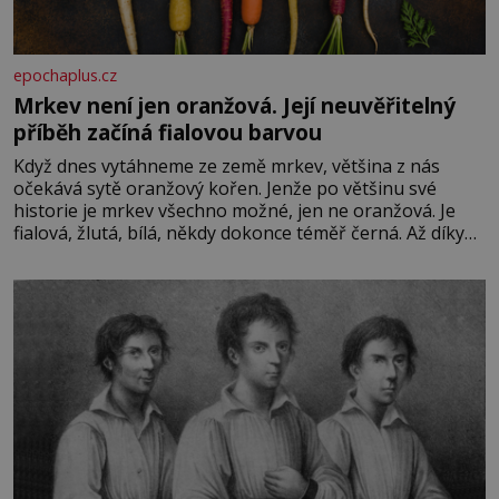
epochaplus.cz
Mrkev není jen oranžová. Její neuvěřitelný
příběh začíná fialovou barvou
Když dnes vytáhneme ze země mrkev, většina z nás
očekává sytě oranžový kořen. Jenže po většinu své
historie je mrkev všechno možné, jen ne oranžová. Je
fialová, žlutá, bílá, někdy dokonce téměř černá. Až díky
stovkám let pečlivého šlechtění se z ní stává zelenina,
bez které si českou zahradu ani nedokážeme představit.
Její příběh je