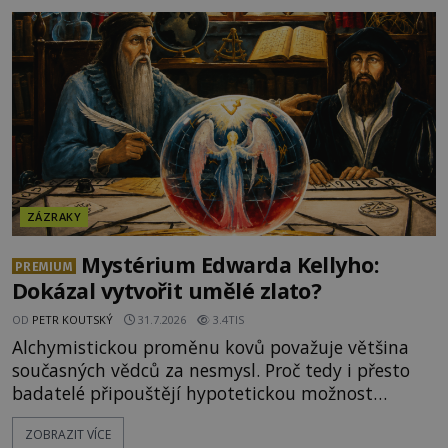
objektivně dokázáno? Je na něm i něco
nadpřirozeného? Histori
ZÁZRAKY
Mystérium Edwarda Kellyho:
PREMIUM
Dokázal vytvořit umělé zlato?
OD
PETR KOUTSKÝ
31.7.2026
3.4TIS
Alchymistickou proměnu kovů považuje většina
současných vědců za nesmysl. Proč tedy i přesto
badatelé připouštějí hypotetickou možnost
transmutace? Mohl její podstatu odhalit anglický
ZOBRAZIT VÍCE
alchymista, vědec a dobrodruh Edward Kelly?