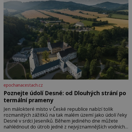
rozhodla stávkovat. Cvičte
epochanacestach.cz
Poznejte údolí Desné: od Dlouhých strání po
termální prameny
Jen málokteré místo v České republice nabízí tolik
rozmanitých zážitků na tak malém území jako údolí řeky
Desné v srdci Jeseníků. Během jediného dne můžete
nahlédnout do útrob jedné z nejvýznamnějších vodních