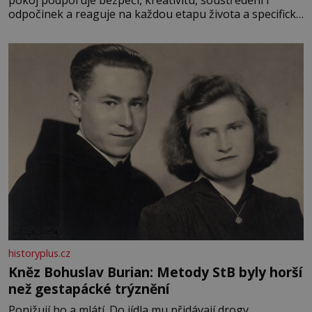
pokoj podporuje bezpečí, kreativitu, soustředění i
odpočinek a reaguje na každou etapu života a specifické
potřeby dítěte. Pro nejmenší je klíčová jednoduchost,
měkkost a bezpečí, proto by pokoj miminka měl působit
především klidně a útulně. Předškolní věk je
historyplus.cz
Kněz Bohuslav Burian: Metody StB byly horší
než gestapácké trýznění
Ponižují ho a mlátí. Do jídla mu přidávají drogy,