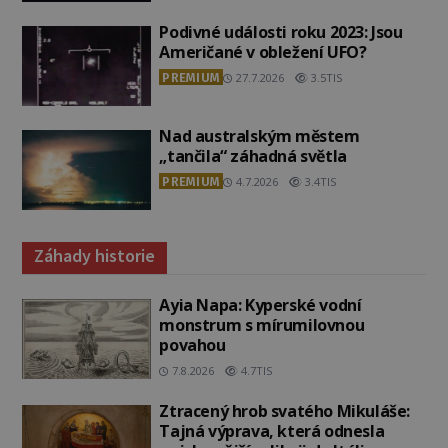
Podivné události roku 2023: Jsou
Američané v obležení UFO?
PREMIUM
27.7.2026
3.5TIS
Nad australským městem
„tančila“ záhadná světla
PREMIUM
4.7.2026
3.4TIS
Záhady historie
Ayia Napa: Kyperské vodní
monstrum s mírumilovnou
povahou
7.8.2026
4.7TIS
Ztracený hrob svatého Mikuláše:
Tajná výprava, která odnesla