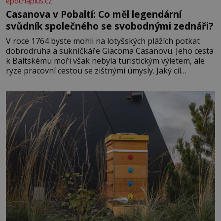
epochaplus.cz
Casanova v Pobaltí: Co měl legendární
svůdník společného se svobodnými zednáři?
V roce 1764 byste mohli na lotyšských plážích potkat
dobrodruha a sukničkáře Giacoma Casanovu. Jeho cesta
k Baltskému moři však nebyla turistickým výletem, ale
ryze pracovní cestou se zištnými úmysly. Jaký cíl
Casanova sledoval, když se například procházel uličkami
lotyšské Rigy? Casanova v Pobaltí kontaktoval tamní
zednářské lóže. Nebyl v této oblasti žádným nováčkem,
protože do zednářské