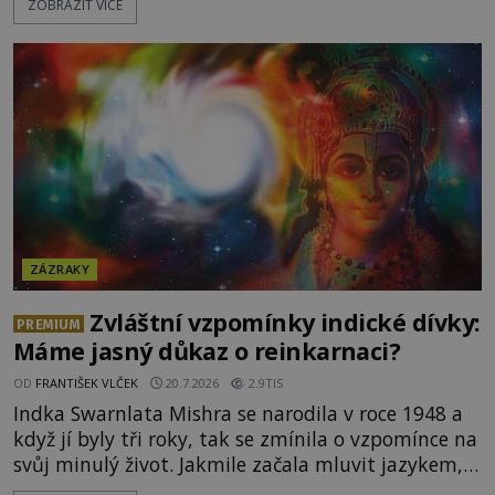
ZOBRAZIT VÍCE
Když slunce vystoupilo z mraků, část davu začala
křičet, že se na nebi odehrává zázrak. Splnilo se
chlapcovo proroctví, nebo poutníci spatřili pouze
neobvyklou hru světla? [gallery
ids="170530,170531,1705
ZÁZRAKY
Zvláštní vzpomínky indické dívky:
PREMIUM
Máme jasný důkaz o reinkarnaci?
OD
FRANTIŠEK VLČEK
20.7.2026
2.9TIS
Indka Swarnlata Mishra se narodila v roce 1948 a
když jí byly tři roky, tak se zmínila o vzpomínce na
svůj minulý život. Jakmile začala mluvit jazykem,
který nikdo nezná, začali rodiče její podivné