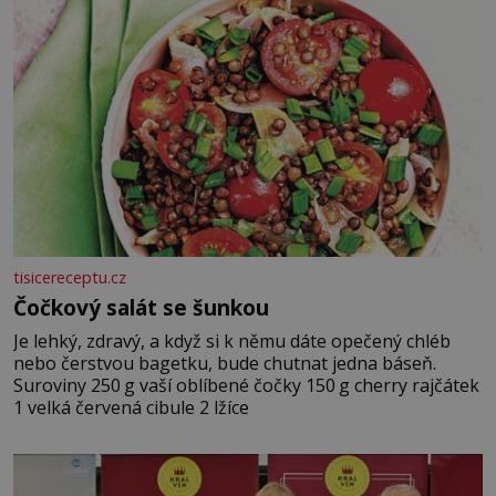
tisicereceptu.cz
Čočkový salát se šunkou
Je lehký, zdravý, a když si k němu dáte opečený chléb
nebo čerstvou bagetku, bude chutnat jedna báseň.
Suroviny 250 g vaší oblíbené čočky 150 g cherry rajčátek
1 velká červená cibule 2 lžíce