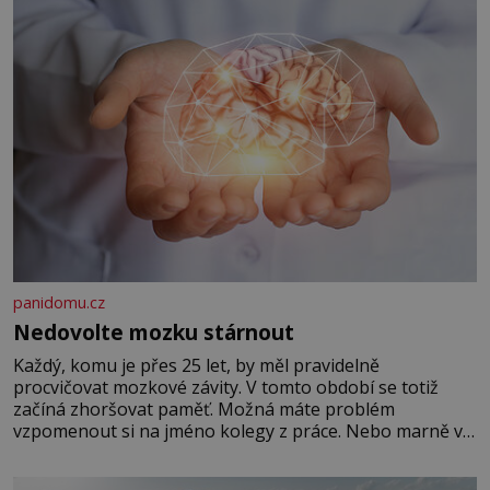
panidomu.cz
Nedovolte mozku stárnout
Každý, komu je přes 25 let, by měl pravidelně
procvičovat mozkové závity. V tomto období se totiž
začíná zhoršovat paměť. Možná máte problém
vzpomenout si na jméno kolegy z práce. Nebo marně v
paměti lovíte název knížky, kterou jste nedávno přečetli.
Je to opravdu tak, s věkem jako kdyby se paměť