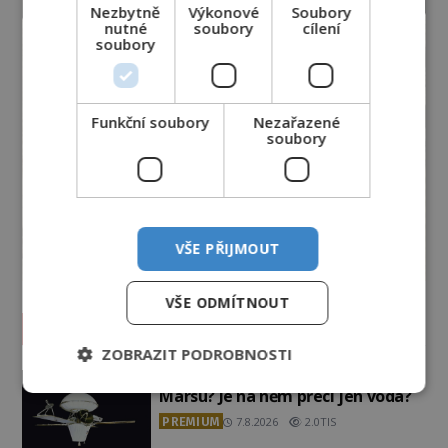
Nezbytně
Výkonové
Soubory
nutné
soubory
cílení
soubory
Funkční soubory
Nezařazené
soubory
VŠE PŘIJMOUT
VŠE ODMÍTNOUT
Vesmír a technologie
ZOBRAZIT PODROBNOSTI
Co zachycují tajemné snímky
Marsu? Je na něm přeci jen voda?
PREMIUM
7.8.2026
2.0TIS