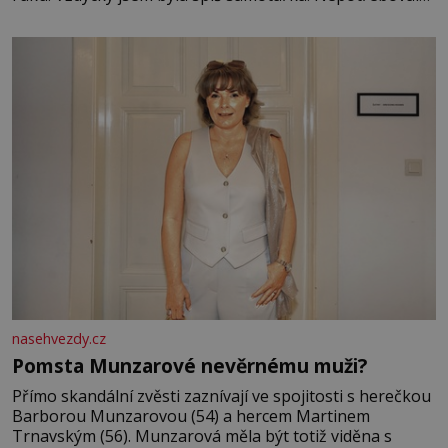
jsem kolem sebe partu kamarádek ani partnera. Stačily
mi knihy, práce a hlavně klid. Hned po studiích jsem
odešla z rodného města,
nasehvezdy.cz
Pomsta Munzarové nevěrnému muži?
Přímo skandální zvěsti zaznívají ve spojitosti s herečkou
Barborou Munzarovou (54) a hercem Martinem
Trnavským (56). Munzarová měla být totiž viděna s