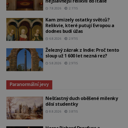
nejslavnější relikvii do Itálie
7.8.2026
2.1TIS
Kam zmizely ostatky světců?
Relikvie, které putují Evropou a
dodnes budí úžas
6.8.2026
2.9TIS
Železný zázrak z Indie: Proč tento
sloup už 1 600 let nezná rez?
5.8.2026
2.9TIS
Paranormální jevy
Nešťastný duch oběšené milenky
děsí studentky
8.8.2026
3.8TIS
Herec Richard Dreyfuss a