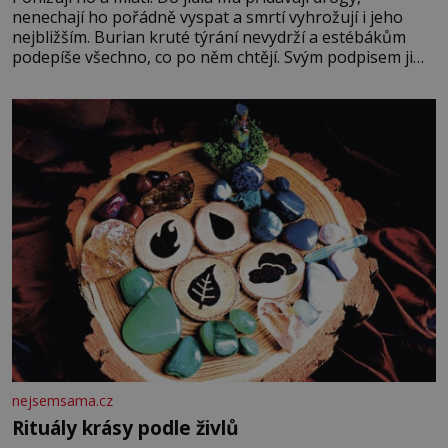
nenechají ho pořádně vyspat a smrtí vyhrožují i jeho
nejbližším. Burian kruté týrání nevydrží a estébákům
podepíše všechno, co po něm chtějí. Svým podpisem jim
potvrdí také to, že na něj během výslechů nikdo nevyvíjel
fyzický ani psychický nátlak. Syn brněnského řezníka
chce být knězem a
nejsemsama.cz
Rituály krásy podle živlů