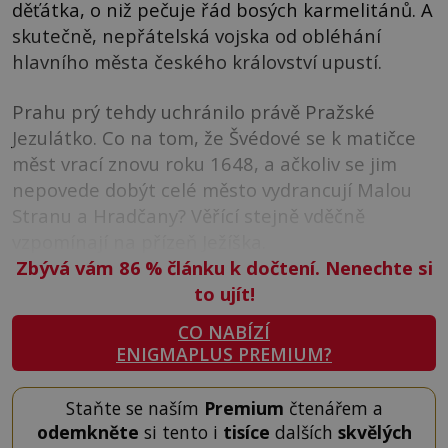
děťátka, o niž pečuje řád bosých karmelitánů. A
skutečně, nepřátelská vojska od obléhání
hlavního města českého království upustí.
Prahu prý tehdy uchránilo právě Pražské
Jezulátko. Co na tom, že Švédové se k matičce
měst vrací znovu roku 1648, a ačkoliv se jim
nepovede dobýt celé město vydrancují Malou
Stranu a Hradčany? Věřící stejně vděčně
vzpomínají na přízeň Ježíška.
Zbývá vám 86
%
článku k dočtení. Nenechte si
to ujít!
CO NABÍZÍ
ENIGMAPLUS PREMIUM?
Staňte se naším
Premium
čtenářem a
odemkněte
si tento i
tisíce
dalších
skvělých