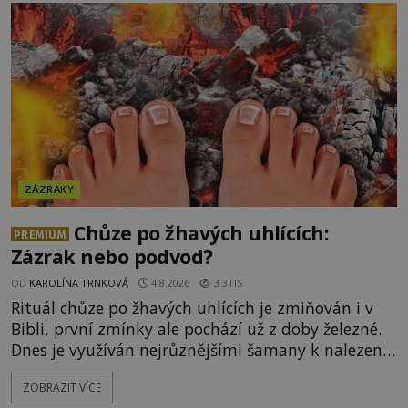
ZÁZRAKY
Chůze po žhavých uhlících:
PREMIUM
Zázrak nebo podvod?
OD
KAROLÍNA TRNKOVÁ
4.8.2026
3.3TIS
Rituál chůze po žhavých uhlících je zmiňován i v
Bibli, první zmínky ale pochází už z doby železné.
Dnes je využíván nejrůznějšími šamany k nalezení
spirituální síly či vnitřního klidu. Jak funguje a proč
ZOBRAZIT VÍCE
si při něm člověk nepopálí nohy, což bylo