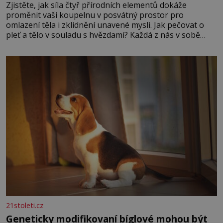
Zjistěte, jak síla čtyř přírodních elementů dokáže
proměnit vaši koupelnu v posvátný prostor pro
omlazení těla i zklidnění unavené mysli. Jak pečovat o
pleť a tělo v souladu s hvězdami? Každá z nás v sobě
nese otisk vesmíru, který se projevuje nejen v naší
povaze, ale i v potřebách naší pokožky. Ohnivá znamení
Ženy narozené ve znamení Berana, Lva a Střelce v sobě
nesou žár, odvahu a neutuchající elán. Vaše
21stoleti.cz
Geneticky modifikovaní bíglové mohou být