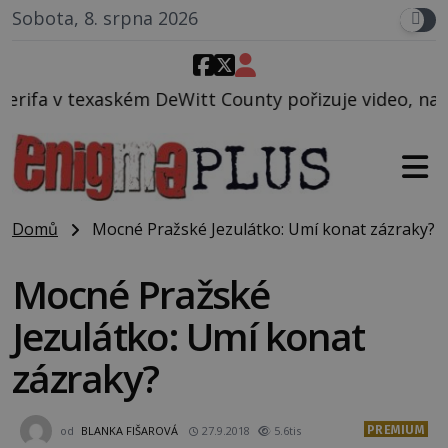
Sobota, 8. srpna 2026
t County pořizuje video, na kterém před jeho vozem
Domů
Mocné Pražské Jezulátko: Umí konat zázraky?
Mocné Pražské
Jezulátko: Umí konat
zázraky?
PREMIUM
od
BLANKA FIŠAROVÁ
27.9.2018
5.6tis