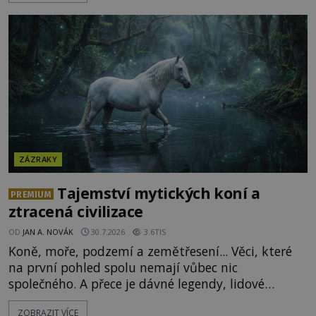
Shromážděný dav napětím téměř nedýchá.
Měšťané pozorují konání muže, který se stává
nesmrtelnou legendou již během
ZÁZRAKY
Tajemství mytických koní a
PREMIUM
ztracená civilizace
OD
JAN A. NOVÁK
30.7.2026
3.6TIS
Koně, moře, podzemí a zemětřesení... Věci, které
na první pohled spolu nemají vůbec nic
společného. A přece je dávné legendy, lidové
pohádky i podvědomí psychicky nemocných lidí
ZOBRAZIT VÍCE
podivným způsobem vzájemně propojují. Je