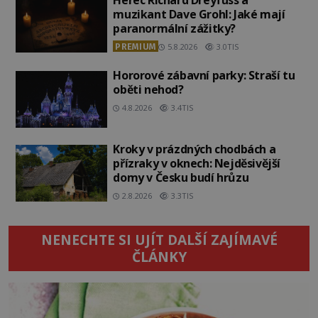
muzikant Dave Grohl: Jaké mají
paranormální zážitky?
PREMIUM
5.8.2026
3.0TIS
Hororové zábavní parky: Straší tu
oběti nehod?
4.8.2026
3.4TIS
Kroky v prázdných chodbách a
přízraky v oknech: Nejděsivější
domy v Česku budí hrůzu
2.8.2026
3.3TIS
NENECHTE SI UJÍT DALŠÍ ZAJÍMAVÉ
ČLÁNKY