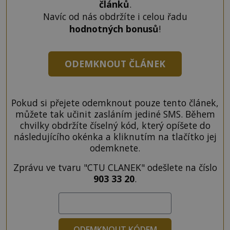
článků
.
Navíc od nás obdržíte i celou řadu
hodnotných bonusů
!
ODEMKNOUT ČLÁNEK
Pokud si přejete odemknout pouze tento článek,
můžete tak učinit zasláním jediné SMS. Během
chvilky obdržíte číselný kód, který opíšete do
následujícího okénka a kliknutím na tlačítko jej
odemknete.
Zprávu ve tvaru "CTU CLANEK" odešlete na číslo
903 33 20
.
ODEMKNOUT KÓDEM