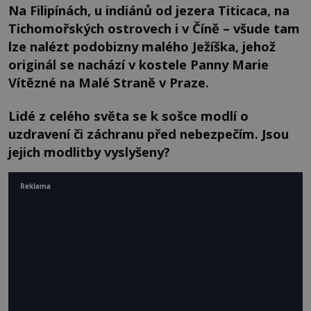
Na Filipínách, u indiánů od jezera Titicaca, na
Tichomořských ostrovech i v Číně – všude tam
lze nalézt podobizny malého Ježíška, jehož
originál se nachází v kostele Panny Marie
Vítězné na Malé Straně v Praze.
Lidé z celého světa se k sošce modlí o
uzdravení či záchranu před nebezpečím. Jsou
jejich modlitby vyslyšeny?
Reklama