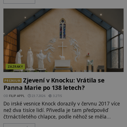
možné, že tato záhadná spojitost ukrývá nějaké
tajemství pocházející ze samých počátků lidské
civilizace? Nebo dokonce z temných vod minulosti
ještě mnohem hlubších? [g
ZÁZRAKY
Zjevení v Knocku: Vrátila se
PREMIUM
Panna Marie po 138 letech?
OD
FILIP APPL
23.7.2026
3.2TIS
Do irské vesnice Knock dorazily v červnu 2017 více
než dva tisíce lidí. Přivedla je tam předpověď
čtrnáctiletého chlapce, podle něhož se měla
přesně ve tři hodiny odpoledne zjevit Panna Marie.