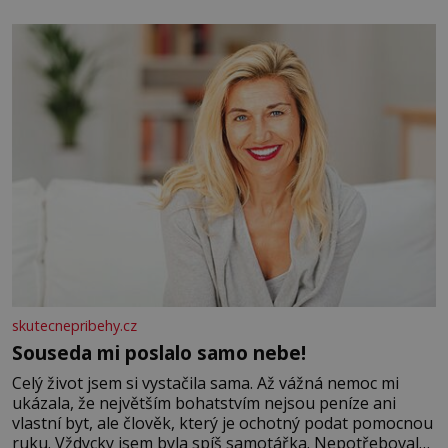
elektráren v Evropě, vydat se na horské hřebeny, projet
se na koloběžce a den zakončit poznáváním památek ve
Velkých Losinách nebo v termálním
skutecnepribehy.cz
Souseda mi poslalo samo nebe!
Celý život jsem si vystačila sama. Až vážná nemoc mi
ukázala, že největším bohatstvím nejsou peníze ani
vlastní byt, ale člověk, který je ochotný podat pomocnou
ruku. Vždycky jsem byla spíš samotářka. Nepotřebovala