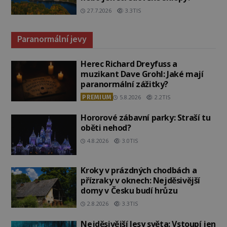
27.7.2026
3.3TIS
Paranormální jevy
Herec Richard Dreyfuss a
muzikant Dave Grohl: Jaké mají
paranormální zážitky?
PREMIUM
5.8.2026
2.2TIS
Hororové zábavní parky: Straší tu
oběti nehod?
4.8.2026
3.0TIS
Kroky v prázdných chodbách a
přízraky v oknech: Nejděsivější
domy v Česku budí hrůzu
2.8.2026
3.3TIS
Nejděsivější lesy světa: Vstoupí jen