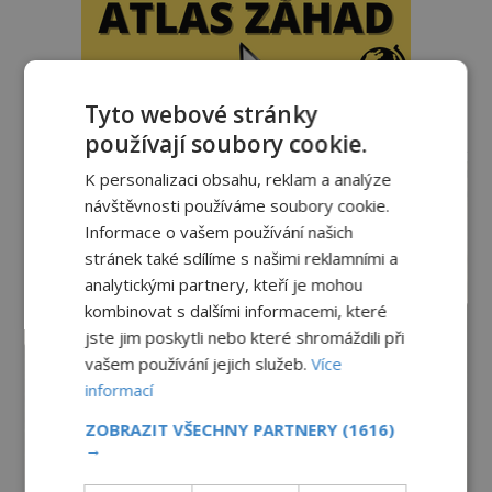
Tyto webové stránky
používají soubory cookie.
reklama
K personalizaci obsahu, reklam a analýze
návštěvnosti používáme soubory cookie.
Informace o vašem používání našich
stránek také sdílíme s našimi reklamními a
analytickými partnery, kteří je mohou
kombinovat s dalšími informacemi, které
jste jim poskytli nebo které shromáždili při
vašem používání jejich služeb.
Více
informací
ZOBRAZIT VŠECHNY PARTNERY
(1616)
→