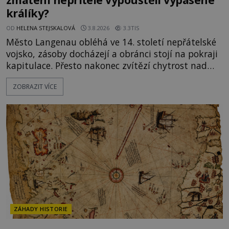
králíky?
OD
HELENA STEJSKALOVÁ
3.8.2026
3.3TIS
Město Langenau obléhá ve 14. století nepřátelské
vojsko, zásoby docházejí a obránci stojí na pokraji
kapitulace. Přesto nakonec zvítězí chytrost nad
hrubou silou. Podle staré německé legendy vypustí
ZOBRAZIT VÍCE
obyvatelé za hradby dobře živeného králíka, aby
nepřítele přesvědčili, že uvnitř města je jídla stále
dost. Čas pracuje pro obléhatele. Ve městě ubývají
zásoby a každý den znamená další porci strádá
ZÁHADY HISTORIE