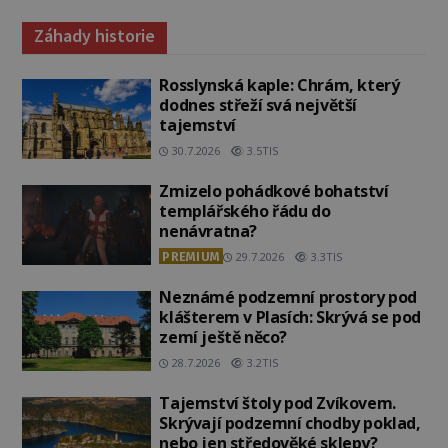
Záhady historie
Rosslynská kaple: Chrám, který
dodnes střeží svá největší
tajemství
30.7.2026
3.5TIS
Zmizelo pohádkové bohatství
templářského řádu do
nenávratna?
PREMIUM
29.7.2026
3.3TIS
Neznámé podzemní prostory pod
klášterem v Plasích: Skrývá se pod
zemí ještě něco?
28.7.2026
3.2TIS
Tajemství štoly pod Zvíkovem.
Skrývají podzemní chodby poklad,
nebo jen středověké sklepy?