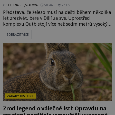
OD
HELENA STEJSKALOVÁ
5.8.2026
2.1TIS
Představa, že železo musí na dešti během několika
let zrezivět, bere v Dillí za své. Uprostřed
komplexu Qutb stojí více než sedm metrů vysoký
železný sloup, který už přibližně 1 600 let odolává
ZOBRAZIT VÍCE
počasí s jen nepatrnými stopami koroze. Jeho
mimořádná trvanlivost dlouho živí legendy o
ztracených technologiích či tajemných
materiálech. Moderní metalurgie však ukazuje, že
skutečné vysvětlení je ješt
ZÁHADY HISTORIE
Zrod legend o válečné lsti: Opravdu na
zmatení nepřítele vypouštěli vypasené