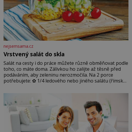
nejsemsama.cz
Vrstvený salát do skla
Salát na cesty i do práce můžete různě obměňovat podle
toho, co máte doma. Zálivkou ho zalijte až těsně před
podáváním, aby zeleninu nerozmočila. Na 2 porce
potřebujete: ✿ 1/4 ledového nebo jiného salátu (římský
salát, polníček…) ✿ 1 malá konzerva kukuřice ✿ ½
okurky ✿ 2 rajčata Zálivka: ✿ 4 lžíce olivového oleje ✿ 1
lžíci citronové šťávy ✿ ½ stroužku