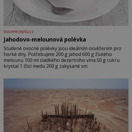
tisicereceptu.cz
Jahodovo-melounová polévka
Studené ovocné polévky jsou ideálním osvěžením pro
horké dny. Potřebujete 200 g jahod 600 g žlutého
melounu 100 ml sladkého dezertního vína 50 g cukru
krystal 1 lžíci medu 200 g zakysané sm