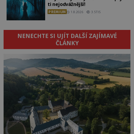
ti nejodvážnější!
PREMIUM
1.8.2026
3.5TIS
NENECHTE SI UJÍT DALŠÍ ZAJÍMAVÉ
ČLÁNKY