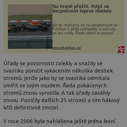
Na hraně přežití. Když se
bezpečnost teprve hledala
Až do nedávna se na bezpečnost ve
Formuli 1 příliš nehledělo a nehody
se jen vršily. Řada pilotů to poznala
na vlastní kůži, často s trvalými
následky nebo bohužel i ztrátou
života. Dnes nepochopiteln...
epochaplus.cz
Úřady se pozornosti zalekly a snažily se
svastiku poničit vykácením několika desítek
stromů. Jenže jako by se svastika odmítala
smířit se svým osudem. Řada pokácených
stromů znovu vyrostla. A tak úřady zasáhly
znovu. Poničily dalších 25 stromů a tím hákový
kříž definitivně zmizel.
V roce 2006 byla nahlášena ještě jedna lesní