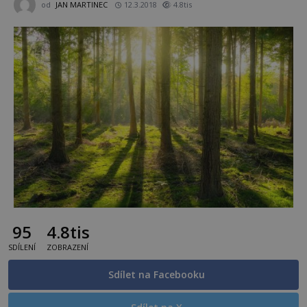
od
JAN MARTINEC
12.3.2018
4.8tis
95
4.8tis
SDÍLENÍ
ZOBRAZENÍ
Sdílet na Facebooku