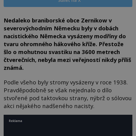
Sdílet na X
Nedaleko braniborské obce Zernikow v
severovýchodním Německu byly v dobách
nacistického Německa vysázeny modříny do
tvaru ohromného hákového kříže. Přestože
šlo o mohutnou svastiku na 3600 metrech
čtverečních, nebyla mezi veřejností nikdy příliš
známá.
Podle všeho byly stromy vysázeny v roce 1938.
Pravděpodobně se však nejednalo o dílo
stvořené pod taktovkou strany, nýbrž o sólovou
akci nějakého nadšeného nacisty.
Reklama