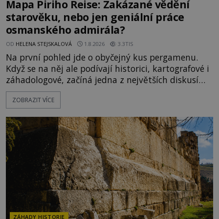
Mapa Piriho Reise: Zakázané vědění
starověku, nebo jen geniální práce
osmanského admirála?
OD
HELENA STEJSKALOVÁ
1.8.2026
3.3TIS
Na první pohled jde o obyčejný kus pergamenu.
Když se na něj ale podívají historici, kartografové i
záhadologové, začíná jedna z největších diskusí
moderní historie. Osmanský admirál Piri Reis roku
ZOBRAZIT VÍCE
1513 kreslí mapu světa, která překvapuje
přesností pobřeží Afriky a Jižní Ameriky. Někteří v
ní vidí důkaz ztracené civilizace nebo dokonce
znalost Antarktidy dávno před jejím objevením.
Jiní tvrdí,
ZÁHADY HISTORIE