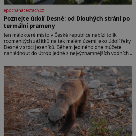
epochanacestach.cz
Poznejte údolí Desné: od Dlouhých strání po
termální prameny
Jen málokteré místo v České republice nabízí tolik
rozmanitých zážitků na tak malém území jako údolí řeky
Desné v srdci Jeseníků. Během jediného dne můžete
nahlédnout do útrob jedné z nejvýznamnějších vodních
elektráren v Evropě, vydat se na horské hřebeny, projet
se na koloběžce a den zakončit poznáváním památek ve
Velkých Losinách nebo v termálním