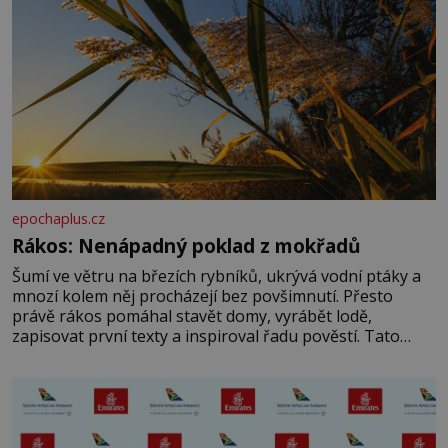
epochaplus.cz
Rákos: Nenápadný poklad z mokřadů
Šumí ve větru na březích rybníků, ukrývá vodní ptáky a
mnozí kolem něj procházejí bez povšimnutí. Přesto
právě rákos pomáhal stavět domy, vyrábět lodě,
zapisovat první texty a inspiroval řadu pověstí. Tato
skromná, ale užitečná rostlina provází člověka už tisíce
let. Většina lidí vnímá rákos jen jako obyčejnou kulisu
letního koupání. Stačí se však podívat