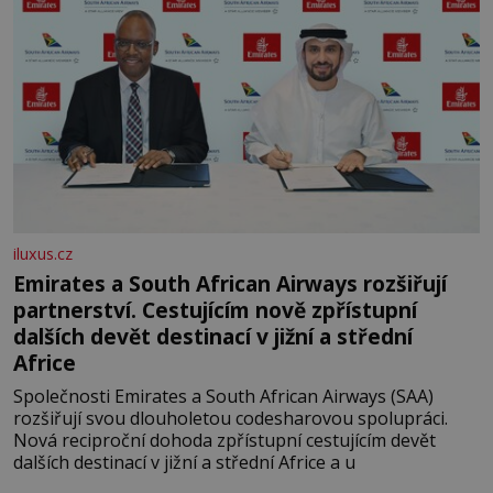
iluxus.cz
Emirates a South African Airways rozšiřují
partnerství. Cestujícím nově zpřístupní
dalších devět destinací v jižní a střední
Africe
Společnosti Emirates a South African Airways (SAA)
rozšiřují svou dlouholetou codesharovou spolupráci.
Nová reciproční dohoda zpřístupní cestujícím devět
dalších destinací v jižní a střední Africe a u