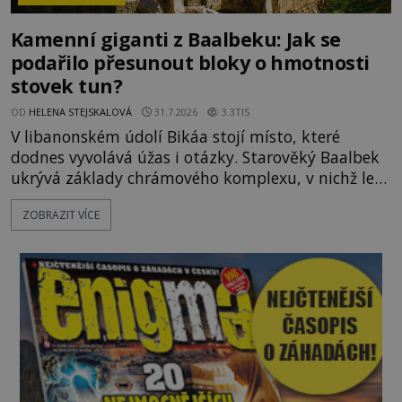
Kamenní giganti z Baalbeku: Jak se
podařilo přesunout bloky o hmotnosti
stovek tun?
OD
HELENA STEJSKALOVÁ
31.7.2026
3.3TIS
V libanonském údolí Bikáa stojí místo, které
dodnes vyvolává úžas i otázky. Starověký Baalbek
ukrývá základy chrámového komplexu, v nichž leží
kameny tak obrovské, že se zdá téměř nemožné je
ZOBRAZIT VÍCE
přesunout. Některé bloky váží kolem tisíce tun,
jeden z nedávno prozkoumaných kamenných
kolosů dokonce odhadem až 1650 tun. Jak lidé bez
moderních strojů dokázali takové giganty vytesat,
dopravit a přesně u