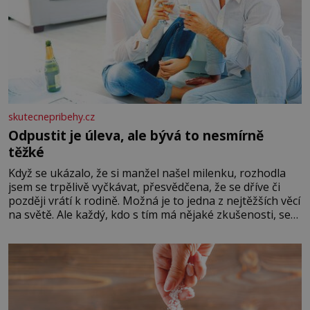
skutecnepribehy.cz
Odpustit je úleva, ale bývá to nesmírně
těžké
Když se ukázalo, že si manžel našel milenku, rozhodla
jsem se trpělivě vyčkávat, přesvědčena, že se dříve či
později vrátí k rodině. Možná je to jedna z nejtěžších věcí
na světě. Ale každý, kdo s tím má nějaké zkušenosti, se
zapřísahá, že pokud odpustíte, znatelně se vám uleví.
Když se ke mně doneslo, že si manžel pořídil milenku,