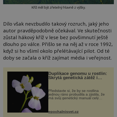
Kříž měl být zřetelný hlavně z výšky.
Dílo však nevzbudilo takový rozruch, jaký jeho
autor pravděpodobně očekával. Ve skutečnosti
zůstal hákový kříž v lese bez povšimnutí ještě
dlouho po válce. Přišlo se na něj až v roce 1992,
když si ho všiml okolo přelétávající pilot. Od té
doby se začala o kříž zajímat média i veřejnost.
Duplikace genomu u rostlin:
Skrytá genetická zátěž i
evoluční výhoda
Představte si, že by se rostlina
jednou ráno probudila a zjistila, že
má svůj genetický manuál celý
dvakrát. Přesně to se občas v
přírodě stane – a podle nového
výzkumu to může být pro druhy
epochalnisvet.cz
vstupenka...