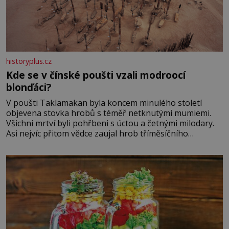
historyplus.cz
Kde se v čínské poušti vzali modroocí
blonďáci?
V poušti Taklamakan byla koncem minulého století
objevena stovka hrobů s téměř netknutými mumiemi.
Všichni mrtví byli pohřbeni s úctou a četnými milodary.
Asi nejvíc přitom vědce zaujal hrob tříměsíčního
chlapečka s modrou filcovou čapkou, z níž se draly
blonďaté vlásky. Fakt, že jsou těla dávných lidí nesmírně
dobře zachovalá, přičítají odborníci zdejším klimatickým
podmínkám. Sucho, prosolené písky a extrémně