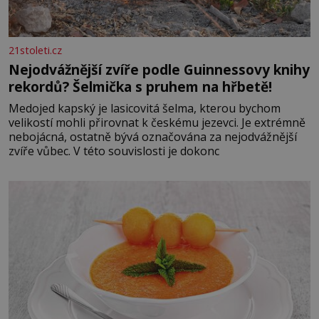
21stoleti.cz
Nejodvážnější zvíře podle Guinnessovy knihy
rekordů? Šelmička s pruhem na hřbetě!
Medojed kapský je lasicovitá šelma, kterou bychom
velikostí mohli přirovnat k českému jezevci. Je extrémně
nebojácná, ostatně bývá označována za nejodvážnější
zvíře vůbec. V této souvislosti je dokonc