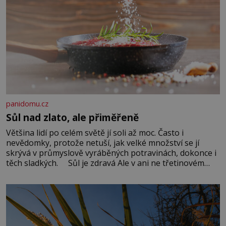
panidomu.cz
Sůl nad zlato, ale přiměřeně
Většina lidí po celém světě jí soli až moc. Často i
nevědomky, protože netuší, jak velké množství se jí
skrývá v průmyslově vyráběných potravinách, dokonce i
těch sladkých. Sůl je zdravá Ale v ani ne třetinovém
množství, než je pro většinu populace běžné. Její
základní složky– sodík a chlór – jsou zásadní pro
správné hospodaření