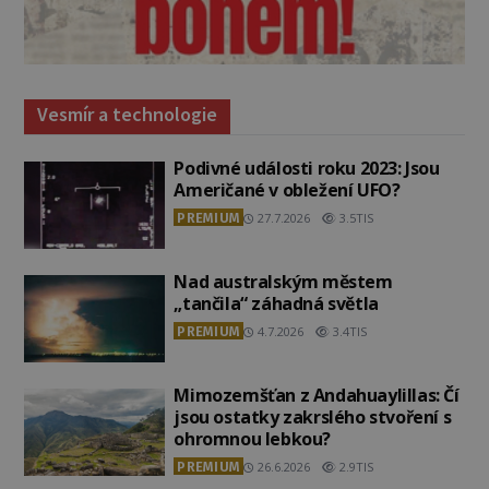
Vesmír a technologie
Podivné události roku 2023: Jsou
Američané v obležení UFO?
PREMIUM
27.7.2026
3.5TIS
Nad australským městem
„tančila“ záhadná světla
PREMIUM
4.7.2026
3.4TIS
Mimozemšťan z Andahuaylillas: Čí
jsou ostatky zakrslého stvoření s
ohromnou lebkou?
PREMIUM
26.6.2026
2.9TIS