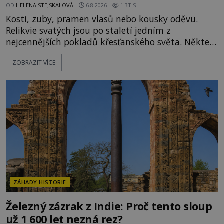
OD
HELENA STEJSKALOVÁ
6.8.2026
1.3TIS
Kosti, zuby, pramen vlasů nebo kousky oděvu.
Relikvie svatých jsou po staletí jedním z
nejcennějších pokladů křesťanského světa. Některé
mají pečlivě doloženou historii, jiné provází
ZOBRAZIT VÍCE
záhady, krádeže i nečekané objevy. Jejich osudy
připomínají dobrodružné romány, přesto se opírají
o skutečné historické události. Ve středověké
Evropě mají relikvie mimořádnou hodnotu. Nejsou
jen předmětem úcty
ZÁHADY HISTORIE
Železný zázrak z Indie: Proč tento sloup
už 1 600 let nezná rez?